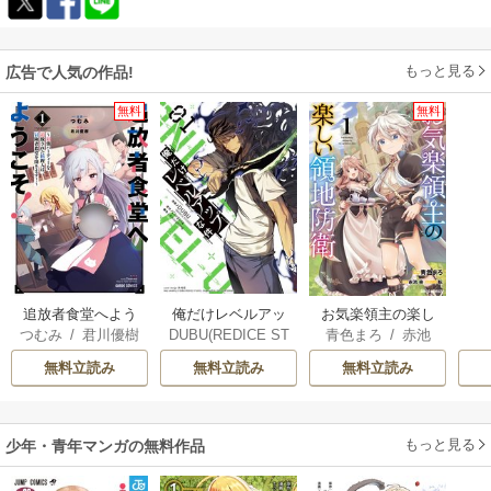
闘シーンなど動きの描写が不得手なのかな～といったところですかね。
まあでもこの作品は、戦闘よりも会話劇がメインなので。
そういった意味では、敵とバチバチやり合う迫力のある展開を求めている
もっと見る
広告で人気の作品!
方には物足りないと感じるかと思います。終始淡々としていますからね。
無料
無料
【追記】マンガ大賞2021受賞おめでとうございます！納得の結果で大変嬉
しいです。
俺だけレベルアッ
追放者食堂へよう
お気楽領主の楽し
DUBU(REDICE ST
つむみ
/
君川優樹
青色まろ
/
赤池
プな件
こそ！
い領地防衛
UDIO)
/
Chugong
/
宗
/
転
無料立読み
無料立読み
無料立読み
h-goon
もっと見る
少年・青年マンガの無料作品