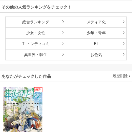
listaSTUDIO
イフな旅のつもり
その他の人気ランキングをチェック！
が、なぜか世界最
強の師弟になって
いた～【単行本
総合ランキング
メディア化
版】
少女・女性
少年・青年
TL・レディコミ
BL
異世界・転生
お色気
履歴削除
あなたがチェックした作品
無料