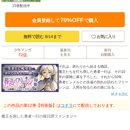
15巻配信中
70%OFF
会員登録して
で購入
無料で読む 8/14まで
お気に入り
少年マンガ
最新刊
新刊
72位
を見る
自動購入
それは、終わりから始まる物語。
魔王たちを打ち倒した勇者一行は、その10
年の冒険に幕を下ろした。それから50年、
勇者ヒンメルとの永遠の別れが訪れたフリー
レンは、人間を知るための旅に出る。
2023年テレビアニメ化で話題沸騰！今は亡
続きを読む
き勇者に捧ぐ、葬送の果ての後日譚。
この作品の第12巻【特装版】は
コチラ
にて配信しております。
魔王を倒した勇者一行の後日譚ファンタジー