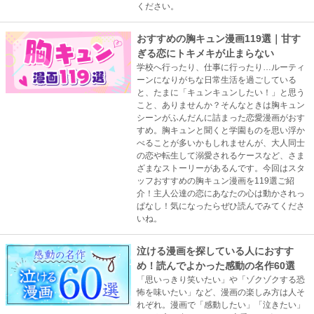
ください。
おすすめの胸キュン漫画119選｜甘す
ぎる恋にトキメキが止まらない
学校へ行ったり、仕事に行ったり…ルーティ
ーンになりがちな日常生活を過ごしている
と、たまに「キュンキュンしたい！」と思う
こと、ありませんか？そんなときは胸キュン
シーンがふんだんに詰まった恋愛漫画がおす
すめ。胸キュンと聞くと学園ものを思い浮か
べることが多いかもしれませんが、大人同士
の恋や転生して溺愛されるケースなど、さま
ざまなストーリーがあるんです。今回はスタ
ッフおすすめの胸キュン漫画を119選ご紹
介！主人公達の恋にあなたの心は動かされっ
ぱなし！気になったらぜひ読んでみてくださ
いね。
泣ける漫画を探している人におすす
め！読んでよかった感動の名作60選
「思いっきり笑いたい」や「ゾクゾクする恐
怖を味いたい」など、漫画の楽しみ方は人そ
れぞれ。漫画で「感動したい」「泣きたい」