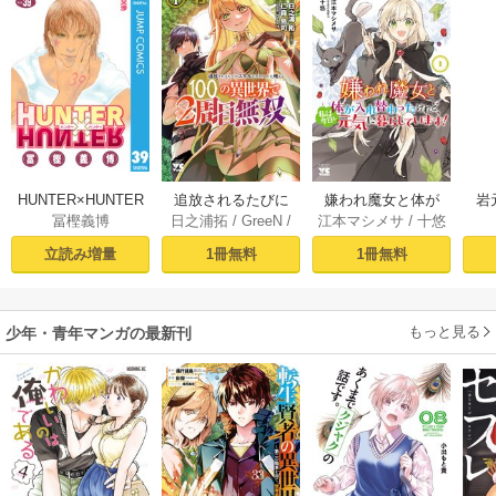
HUNTER×HUNTER
追放されるたびに
嫌われ魔女と体が
岩
冨樫義博
日之浦拓
/
GreeN
/
江本マシメサ
/
十悠
モノクロ版 39
スキルを手に入れ
入れ替わったけれ
仁森島司
た俺が、100の異世
ど、私は今日も元
立読み増量
1冊無料
1冊無料
界で2周目無双【電
気に暮らしていま
子単行本】 1
す！【電子単行
本】 1
もっと見る
少年・青年マンガの最新刊