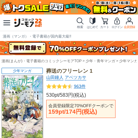
検索
はじめて
カート
ログイン
会員登録
漫画（マンガ）・電子書籍が国内最大級!!
漫画(まんが)・電子書籍のコミックシーモアTOP
少年・青年マンガ
少年マンガ
葬送のフリーレン 1
少年マンガ
山田鐘人
アベツカサ
963件
530pt/583円(税込)
会員登録限定70%OFFクーポンで
159pt/174円(税込)