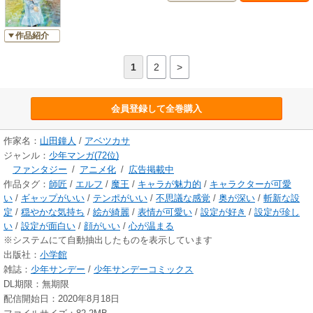
作品紹介
1
2
>
会員登録して全巻購入
作家名：
山田鐘人
/
アベツカサ
ジャンル：
少年マンガ(72位)
ファンタジー
/
アニメ化
/
広告掲載中
作品タグ：
師匠
/
エルフ
/
魔王
/
キャラが魅力的
/
キャラクターが可愛
い
/
ギャップがいい
/
テンポがいい
/
不思議な感覚
/
奥が深い
/
斬新な設
定
/
穏やかな気持ち
/
絵が綺麗
/
表情が可愛い
/
設定が好き
/
設定が珍し
い
/
設定が面白い
/
顔がいい
/
心が温まる
※システムにて自動抽出したものを表示しています
出版社：
小学館
雑誌：
少年サンデー
/
少年サンデーコミックス
DL期限：無期限
配信開始日：2020年8月18日