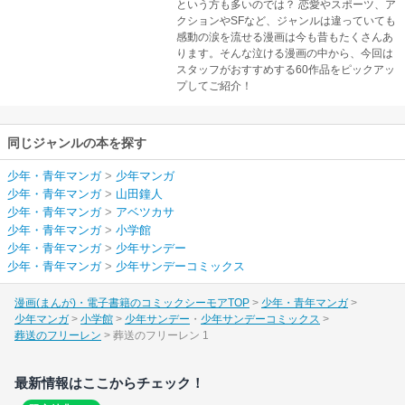
という方も多いのでは？ 恋愛やスポーツ、ア
クションやSFなど、ジャンルは違っていても
感動の涙を流せる漫画は今も昔もたくさんあ
ります。そんな泣ける漫画の中から、今回は
スタッフがおすすめする60作品をピックアッ
プしてご紹介！
同じジャンルの本を探す
少年・青年マンガ
>
少年マンガ
少年・青年マンガ
>
山田鐘人
少年・青年マンガ
>
アベツカサ
少年・青年マンガ
>
小学館
少年・青年マンガ
>
少年サンデー
少年・青年マンガ
>
少年サンデーコミックス
漫画(まんが)・電子書籍のコミックシーモアTOP
少年・青年マンガ
少年マンガ
小学館
少年サンデー
少年サンデーコミックス
葬送のフリーレン
葬送のフリーレン 1
最新情報はここからチェック！