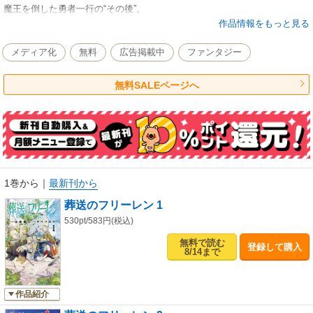
魔王を倒した勇者一行の“その後”。
作品情報をもっと見る
魔法使いフリーレンはエルフであり、他の３人と違う部分があります。
メディア化
無料
広告掲載中
ファンタジー
彼女が”後”の世界で生きること、感じることとは－－
無料SALEページへ
残った者たちが紡ぐ、葬送と祈りとは－－
物語は“冒険の終わり”から始まる。
英雄たちの“生き様”を物語る、後日譚（アフター）ファンタジー！
1巻から
｜
最新刊から
葬送のフリーレン 1
530pt/583円(税込)
無料で読む
登録して購入
8/14まで
作品紹介