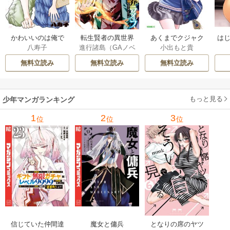
かわいいのは俺で
転生賢者の異世界
あくまでクジャク
はじ
八寿子
進行諸島（GAノベ
小出もと貴
ある 4巻
ライフ～第二の職
の話です。 8巻
ル／SBクリエイテ
業を得て、世界最
無料立読み
無料立読み
無料立読み
ィブ刊）
/
彭傑（Fr
強になりました～ 3
iendly Land）
/
風
3巻
花風花
もっと見る
少年マンガランキング
1
2
3
位
位
位
信じていた仲間達
魔女と傭兵
となりの席のヤツ