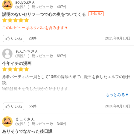
souyou
さん
(女性/－)
総レビュー数：407件
説明のないセリフ一つで心の奥をついてくる
ネタバレ
このレビューはネタバレを含みます▼
28件
2025年9月10日
いいね
もんたち
さん
(男性/－)
総レビュー数：697件
今年イチの漫画
勇者パーティの一員として10年の冒険の果てに魔王を倒したエルフの後日
談。
物語は魔王を倒した後から始まります。
ファンタジーをあまり読まない人がいるかもなので前提を書くと、エルフ
もっとみる▼
は寿命が1000年を越えるとされています。
55件
2020年8月18日
なので、10年といっても人間にとっては結構な月日だけど、エルフにとっ
いいね
ては「たった」10年になります。
他の勇者などのパーティメンバーが年を取ってもエルフは10分の1程度の
ましろ
さん
(女性/－)
総レビュー数：340件
感覚でしか年を取りません。
そんな感じで今まで気にしなかったエルフは長寿という特色を上手く生か
ありそうでなかった後日譚