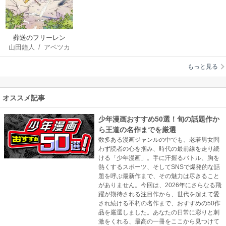
葬送のフリーレン
山田鐘人
/
アベツカ
サ
もっと見る
オススメ記事
少年漫画おすすめ50選！旬の話題作か
ら王道の名作までを厳選
数多ある漫画ジャンルの中でも、老若男女問
わず読者の心を掴み、時代の最前線を走り続
ける「少年漫画」。手に汗握るバトル、胸を
熱くするスポーツ、そしてSNSで爆発的な話
題を呼ぶ最新作まで、その魅力は尽きること
がありません。今回は、2026年にさらなる飛
躍が期待される注目作から、世代を超えて愛
され続ける不朽の名作まで、おすすめの50作
品を厳選しました。あなたの日常に彩りと刺
激をくれる、最高の一冊をここから見つけて