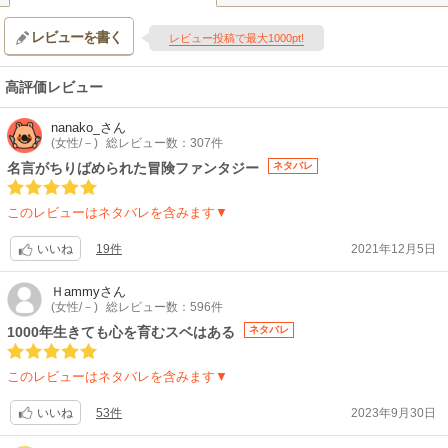
に迫る…。その全てが、その一瞬一瞬が、3人のかけがえのないものとして
レビューを書く
積み重ねられていく。この旅の先に待っているものは、果たして
レビュー投稿で最大1000pt!
――――。
【制作会社】
高評価レビュー
マッドハウス
【スタッフ情報】
nanako_
さん
原作:山田鐘人、アベツカサ(「週刊少年サンデー」小学館刊)
(女性/－)
総レビュー数：307件
監督:北川朋哉 / 副監督:原科大樹
名言がちりばめられた冒険ファンタジー
ネタバレ
監督協力:斎藤圭一郎 / シリーズ構成:鈴木智尋 / キャラクターデザイン:高
瀬丸、小嶋慶祐、藤中友里 / コンセプトアート:吉岡誠子 / 音楽:Evan Call
このレビューはネタバレを含みます▼
【音楽】
OP:Mrs. GREEN APPLE「lulu.」 / ED:milet「The Story of Us」
19件
2021年12月5日
いいね
【関連リンク】
公式サイト「葬送のフリーレン（第2期）」
Ｈammy
さん
(女性/－)
総レビュー数：596件
1000年生きても心を育むスベはある
ネタバレ
このレビューはネタバレを含みます▼
53件
2023年9月30日
いいね