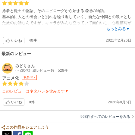
した、人とエルフの時間軸のズレ、感覚のズレを描いた物語です。
この作品、ジャンルはSFファンタジーで冒険もありますが、加えて私は
勇者と魔王の物語、そのエピローグから始まる追憶の物語。
「ヒューマン」でもあると思います。
基本的に人との出会いと別れを繰り返していく、新たな仲間との淡々とし
ちょっと面白いですよね、ジャンル「ヒューマン」で「エルフ」の話っ
た旅のお話なんですが、キャラがみんな立っていて面白いし、心理描写が
て。
丁寧で1話1話が本当に深い。
もっとみる▼
そんなズレが織りなす物語、セリフがなくて絵だけで話が進む場面が多く
主人公は勇者パーティの魔法使いである長寿エルフのフリーレンで、旅先
あります。
40件
2021年2月26日
でかつて勇者一行に助けられた人たちと話しながら、フリーレンは彼らと
いいね
なのに、台詞浮かぶし表情で感情わかるし凄い。想像も広がるし楽しい。
の思い出を紡いでいきます。
ただ、少しだけ哀しいところもある漫画なので落ち込んだ時とかには読む
人間との価値観の差や時間感覚のズレをストーリーに絶妙に織り込んでお
最新のレビュー
の向いてないかもしれません。それでも笑顔にもなれる漫画なので元気を
り、回想も相まって面白くも切ない作品となっています。
もらえる面もあります。
種族が違うからこそ、10年共に旅をしていた時には理解できなかった彼ら
みどり
さん
2020年のmy漫画大賞です。
(－/30代)
総レビュー数：528件
の言葉や行動、思いにようやく気づき、ドライさは変わらないながらも彼
私は異世界除けばこの雰囲気(素敵)のジャンルはまぁダメで、大抵読み続
らに代わって実行していくフリーレンが本当に愛しいです。「ヒンメル(勇
アニメ化
ネタバレ
けられないけど、この作品はバランス良いんですよね。良い話過ぎず照れ
者)ならそうする」のセリフが最高に良い。
隠しのようにネタをばら撒いてあってクスッとさせる。
そんな静かに淡々と進むストーリーの中に入る流れるようなギャグや、時
このレビューはネタバレを含みます▼
泣ける話なはずなのに笑顔で前を向かせてくれる。
間経過を細やかな絵のみで表現しているのも見所です。
原作者と絵師さんもフィットしてるように思います。
そして1話以降回想でしか出てこない勇者ヒンメルの存在感が、フリーレ
0件
2026年8月5日
いいね
ゆっくりじっくり読みかえすと色んな発見があって楽しいですね。
ンだけでなく読者の中でもどんどん大きくなっていくのがわかるからすご
なので、1番向いてる読者はエルフだったりして。
い。
963件すべてのレビューをみる
漫画大賞2021受賞おめでとうございます。
ヒンメルほど勇者という名に相応しい勇者は最近の作品ではあまり見ない
気がします。
この作品をシェアしよう
男女共におすすめできる良作ですが、あえて気になる部分を言うなら、戦