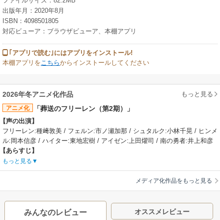
ファイルサイズ：82.2MB
出版年月：2020年8月
ISBN：4098501805
対応ビューア：ブラウザビューア、本棚アプリ
｢アプリで読む｣にはアプリをインストール!
本棚アプリを
こちら
からインストールしてください
もっと見る
2026年冬アニメ化作品
アニメ化
「葬送のフリーレン（第2期）」
【声の出演】
フリーレン:種﨑敦美 / フェルン:市ノ瀬加那 / シュタルク:小林千晃 / ヒンメ
ル:岡本信彦 / ハイター:東地宏樹 / アイゼン:上田燿司 / 南の勇者:井上和彦
【あらすじ】
勇者ヒンメル一行によって魔王が倒された世界。ヒンメルらと共に平和を
もっと見る
もたらした千年以上生きるエルフの魔法使い・フリーレンは、寿命を迎え
たヒンメルの死を受けての涙とその想いから、“人の心を知る旅”に出る。道
メディア化作品をもっと見る
中に出会った、かつての仲間ハイターに育てられた魔法使いフェルン、同
じく仲間のアイゼンの弟子である戦士シュタルクと共に、魂の眠る地《オ
レオール》を目指すフリーレン。旅の中で出会う人々との交流、狡猾な魔
オススメレビュー
みんなのレビュー
族や魔物との戦い。時に穏やかに、時にくだらなく、時に激しく、時に胸