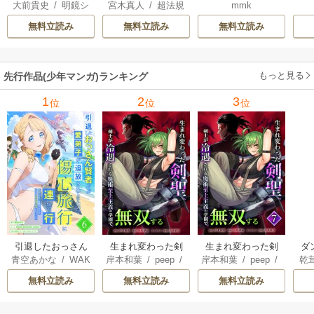
大前貴史
/
明鏡シ
宮木真人
/
超法規
mmk
にダンジョン奥地
がそういう目で見
スイ
/
tef
的かえる
/
叶世べ
で殺されかけたが
てくる
無料立読み
無料立読み
無料立読み
んち
ギフト『無限ガチ
ャ』でレベル9999
の仲間達を手に入
もっと見る
先行作品(少年マンガ)ランキング
れて元パーティー
メンバーと世界に
1
2
3
位
位
位
復讐＆『ざま
ぁ！』します！
引退したおっさん
生まれ変わった剣
生まれ変わった剣
ダ
青空あかな
/
WAK
岸本和葉
/
peep
/
岸本和葉
/
peep
/
乾
賢者だが愛弟子が
聖、剣士が冷遇さ
聖、剣士が冷遇さ
込
ANA KURAGUCHI
染野静也
/
桑島黎
染野静也
/
桑島黎
庫
追放されてきたの
れる魔術至上主義
れる魔術至上主義
救
無料立読み
無料立読み
無料立読み
/
pallet
/
アイラ
音
/
taskey STUDI
音
/
taskey STUDI
ン
で傷心旅行に連れ
の学園で無双する
の学園で無双する
は
ボ
/
こなせ
/
book
O
O
て行く ～スローラ
【単行本版】
な