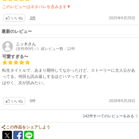
このレビューはネタバレを含みます▼
3件
2025年6月25日
いいね
最新のレビュー
ニッキ
さん
(女性/60代～)
総レビュー数：12件
可愛すぎる〜
転生タイトルで、あまり期待してなかったけど、ストーリーに主人公があ
ってる。何回も読み返しするほどハマってます。
はやく、次が読みたい。
0件
2026年6月28日
いいね
142件すべてのレビューをみる
この作品をシェアしよう