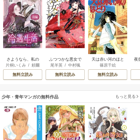
さようなら、私の
ふつつかな悪女で
天は赤い河のほと
夜
片桐いくみ
/
頼爾
尾羊英
/
中村颯
篠原千絵
冷遇生活 ～パーテ
はございますが ～
り
は
希
/
ゆき哉
ィーで声をかけて
雛宮蝶鼠とりかえ
無料立読み
無料立読み
無料立読み
きたのがヤバい男
伝～
だった件
もっと見る
少年・青年マンガの無料作品