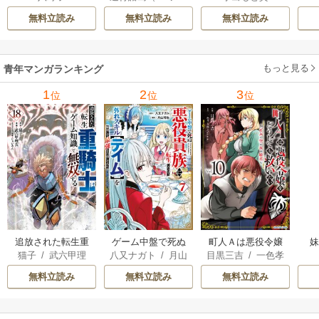
ル／SBクリエイテ
業を得て、世界最
無料立読み
無料立読み
無料立読み
ィブ刊）
/
彭傑（Fr
強になりました～ 3
iendly Land）
/
風
3巻
花風花
もっと見る
青年マンガランキング
1
2
3
位
位
位
追放された転生重
ゲーム中盤で死ぬ
町人Ａは悪役令嬢
猫子
/
武六甲理
八又ナガト
/
月山
目黒三吉
/
一色孝
騎士はゲーム知識
悪役貴族に転生し
をどうしても救い
衣
/
じゃいあん
可也
太郎
/
Parum
で無双する
たので、外れスキ
たい ～どぶと空
無料立読み
無料立読み
無料立読み
ル【テイム】を駆
と氷の姫君～
使して最強を目指
してみた