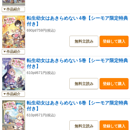
作品紹介
転生幼女はあきらめない 4巻【シーモア限定特典
付き】
690pt/759円(税込)
無料立読み
登録して購入
作品紹介
転生幼女はあきらめない 5巻【シーモア限定特典
付き】
610pt/671円(税込)
無料立読み
登録して購入
作品紹介
転生幼女はあきらめない 6巻【シーモア限定特典
付き】
610pt/671円(税込)
無料立読み
登録して購入