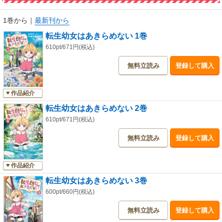
1巻から
｜
最新刊から
転生幼女はあきらめない 1巻
610pt/671円(税込)
無料立読み
登録して購入
作品紹介
転生幼女はあきらめない 2巻
610pt/671円(税込)
無料立読み
登録して購入
作品紹介
転生幼女はあきらめない 3巻
600pt/660円(税込)
無料立読み
登録して購入