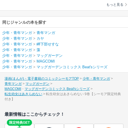
もっと見る
同じジャンルの本を探す
少年・青年マンガ
>
青年マンガ
少年・青年マンガ
>
カヤ
少年・青年マンガ
>
岬下部せすな
少年・青年マンガ
>
藻
少年・青年マンガ
>
マッグガーデン
少年・青年マンガ
>
MAGCOMI
少年・青年マンガ
>
マッグガーデンコミックス Beat'sシリーズ
漫画(まんが)・電子書籍のコミックシーモアTOP
少年・青年マンガ
青年マンガ
マッグガーデン
MAGCOMI
マッグガーデンコミックス Beat'sシリーズ
転生幼女はあきらめない
転生幼女はあきらめない 9巻【シーモア限定特典
付き】
最新情報はここからチェック！
限定特典GET