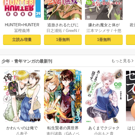
HUNTER×HUNTER
追放されるたびに
嫌われ魔女と体が
岩
冨樫義博
日之浦拓
/
GreeN
/
江本マシメサ
/
十悠
モノクロ版 39
スキルを手に入れ
入れ替わったけれ
仁森島司
た俺が、100の異世
ど、私は今日も元
立読み増量
1冊無料
1冊無料
界で2周目無双【電
気に暮らしていま
子単行本】 1
す！【電子単行
本】 1
もっと見る
少年・青年マンガの最新刊
かわいいのは俺で
転生賢者の異世界
あくまでクジャク
はじ
八寿子
進行諸島（GAノベ
小出もと貴
ある 4巻
ライフ～第二の職
の話です。 8巻