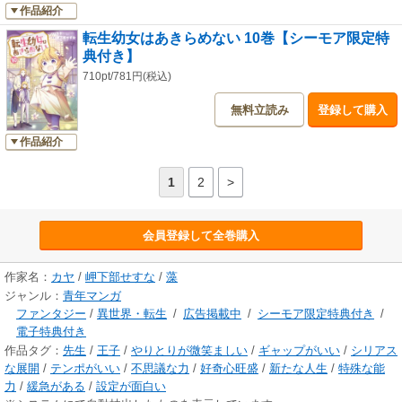
作品紹介
転生幼女はあきらめない 10巻【シーモア限定特
典付き】
710pt/781円(税込)
無料立読み
登録して購入
作品紹介
1
2
>
会員登録して全巻購入
作家名：
カヤ
/
岬下部せすな
/
藻
ジャンル：
青年マンガ
ファンタジー
/
異世界・転生
/
広告掲載中
/
シーモア限定特典付き
/
電子特典付き
作品タグ：
先生
/
王子
/
やりとりが微笑ましい
/
ギャップがいい
/
シリアス
な展開
/
テンポがいい
/
不思議な力
/
好奇心旺盛
/
新たな人生
/
特殊な能
力
/
緩急がある
/
設定が面白い