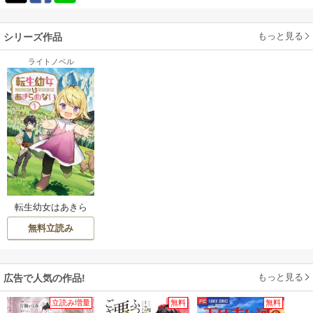
もっと見る
シリーズ作品
ライトノベル
転生幼女はあきら
めない
無料立読み
もっと見る
広告で人気の作品!
立読み増量
無料
無料