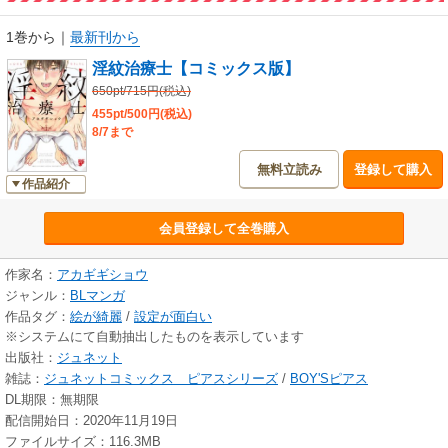
1巻から
｜
最新刊から
淫紋治療士【コミックス版】
650pt/715円(税込)
455pt/500円(税込)
8/7まで
無料立読み
登録して購入
作品紹介
会員登録して全巻購入
作家名：
アカギギショウ
ジャンル：
BLマンガ
作品タグ：
絵が綺麗
/
設定が面白い
※システムにて自動抽出したものを表示しています
出版社：
ジュネット
雑誌：
ジュネットコミックス ピアスシリーズ
/
BOY'Sピアス
DL期限：無期限
配信開始日：2020年11月19日
ファイルサイズ：116.3MB