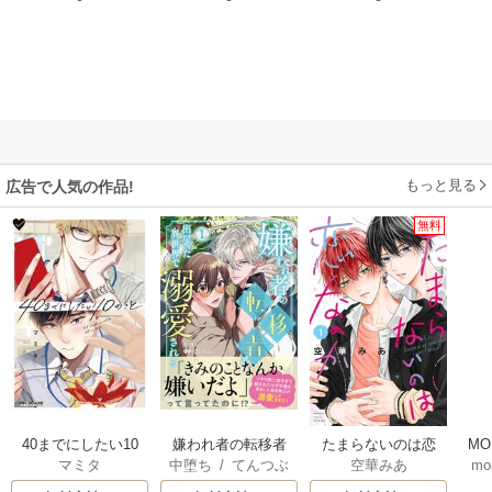
もっと見る
広告で人気の作品!
無料
40までにしたい10
嫌われ者の転移者
たまらないのは恋
MO
マミタ
中堕ち
/
てんつぶ
空華みあ
mo
のこと
は、出戻った異世
なのか
U
界で溺愛される