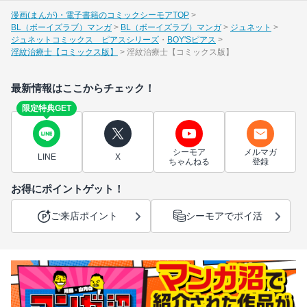
漫画(まんが)・電子書籍のコミックシーモアTOP
BL（ボーイズラブ）マンガ
BL（ボーイズラブ）マンガ
ジュネット
ジュネットコミックス ピアスシリーズ
BOY'Sピアス
淫紋治療士【コミックス版】
淫紋治療士【コミックス版】
最新情報はここからチェック！
限定特典GET
シーモア
メルマガ
LINE
X
ちゃんねる
登録
お得にポイントゲット！
ご来店ポイント
シーモアでポイ活