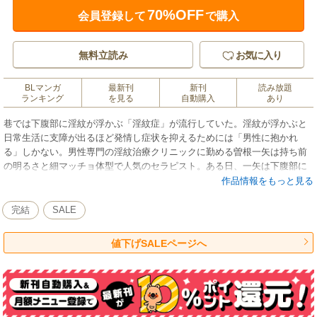
70%OFF
会員登録して
で購入
無料立読み
お気に入り
BLマンガ
最新刊
新刊
読み放題
ランキング
を見る
自動購入
あり
巷では下腹部に淫紋が浮かぶ「淫紋症」が流行していた。淫紋が浮かぶと
日常生活に支障が出るほど発情し症状を抑えるためには「男性に抱かれ
る」しかない。男性専門の淫紋治療クリニックに勤める曽根一矢は持ち前
の明るさと細マッチョ体型で人気のセラピスト。ある日、一矢は下腹部に
突然淫紋が浮かび感染を自覚、同僚で院内一のテクを持つ神崎拓に助けを
作品情報をもっと見る
求めるが拓の優しく甘いSEXに溺れてしまう…。２人だけの秘密のセック
ス治療に夢中になった一矢の恋は…もう始まっていた!!
完結
SALE
値下げSALEページへ