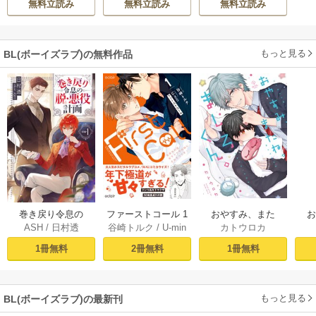
無料立読み
無料立読み
無料立読み
もっと見る
BL(ボーイズラブ)の無料作品
おやすみ、また
巻き戻り令息の
ファーストコール 1
カトウロカ
ASH
/
日村透
谷崎トルク
/
U-min
ね。ましろくん。
ね。
脱・悪役計画１
～童貞外科医、年
【電子限定漫画付
下ヤクザの嫁にさ
1冊無料
1冊無料
2冊無料
き】
れそうです！～
【単行本版(シーモ
ア限定描き下ろし
もっと見る
BL(ボーイズラブ)の最新刊
付き)】