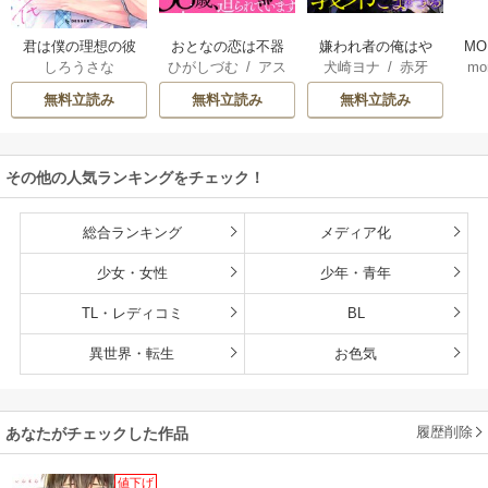
君は僕の理想の彼
おとなの恋は不器
嫌われ者の俺はや
MO
しろうさな
ひがしづむ
/
アス
犬崎ヨナ
/
赤牙
mo
氏
用なので
り直しの世界で義
U
ティル編集部
弟達にごまをする
無料立読み
無料立読み
無料立読み
（分冊版）
その他の人気ランキングをチェック！
総合ランキング
メディア化
少女・女性
少年・青年
TL・レディコミ
BL
異世界・転生
お色気
履歴削除
あなたがチェックした作品
値下げ