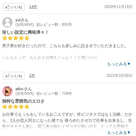
14件
2020年11月19日
いいね
yui
さん
(女性/40代)
総レビュー数：891件
珍しい設定に興味津々！
男子寮が好きだったので、こちらも楽しみに読ませていただきました。
いんもんって、なんかエロ同人じゃん！！と思いつつ
いんもん症という架空の病のお話が珍しい設定で面白かったです。
もっとみる▼
1件
2022年3月30日
また、そのいんもん症を治すセラピストがいんもん症になってしまうとい
いいね
うところも
そう来たか！という感じで楽しく読めました。
aiko-
さん
(女性/50代)
総レビュー数：728件
セラピストと患者という設定も読みたいところではありますし
独特な雰囲気のエロさ
セラピスト関係なく、付き合ってる恋人同士でいんもん症を治すみたいな
お話も読みたいなと思いました。
お仕事でえっちをしているお二人ですが、性ビジネスではなく治療。だか
ら、2人が恋人同士になった後でも 後ろめたさゼロで仕事を出来るし、当
いろんな設定、話が広がるいんもん症、続編や番外編ができれば嬉しいで
然ヤキモチも無し。第三者が絡むイザコザが無いので、とっても平和で
す！
す。お互いを想っての葛藤や病気のことで悩んだり等の紆余曲折はありま
もっとみる▼