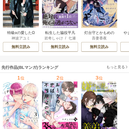
特級αの愛したΩ
転生した脇役平凡
灯台守とかもめの
や
神波アユミ
岩奇しゃけ
/
七瀬
吾妻香夜
な僕は、美形第二
子
か
おむ
王子をヤンデレに
無料立読み
無料立読み
無料立読み
してしまった【シ
ーモア限定版】
もっと見る
先行作品(BLマンガ)ランキング
1
2
3
位
位
位