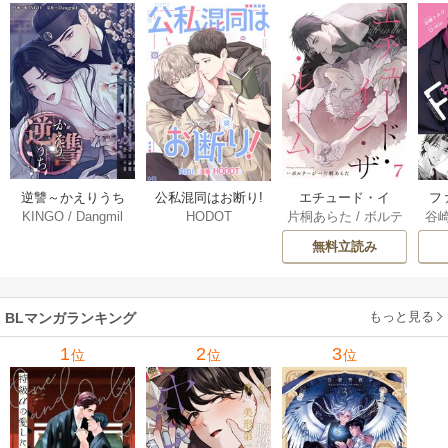
逆讐～かえりうち
エチュード・イ
フ
公私混同はお断り!
KINGO
/
Dangmil
片桐あらた
/
ボルテ
谷
HODOT
～【タテヨミ】 36
ン・ザ・ルーム[Blu
～
【タテヨミ】 67巻
ージ
巻
Mellow] 7巻
下
無料立読み
【
ア
もっと見る
BLマンガランキング
1
2
3
位
位
位