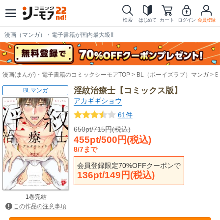
検索
はじめて
カート
ログイン
会員登録
漫画（マンガ）・電子書籍が国内最大級!!
漫画(まんが)・電子書籍のコミックシーモアTOP
BL（ボーイズラブ）マンガ
淫紋治療士【コミックス版】
BLマンガ
アカギギショウ
61件
650pt/715円(税込)
455pt/500円(税込)
8/7まで
会員登録限定70%OFFクーポンで
136pt/149円(税込)
1巻完結
この作品の注意事項