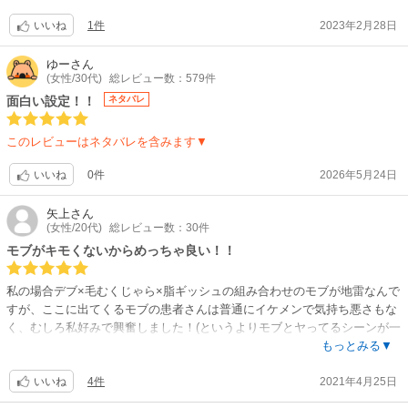
すが、仕事とプライベートえっちは完全に別物で、お客さんには興奮しな
「いんもん」の漢字がひっかかってしまい、泣く泣くひらがなに、、、
1件
2023年2月28日
いけどパートナーには興奮しまくりでがっつくし、片方はいわゆるリバー
いいね
シブル状態。今までに読んだ作品の中に こういうシチュエーションは無か
ったので、新鮮だし面白かったです。 絵はどちらかと言うと苦手な系統で
ゆー
さん
(女性/30代)
総レビュー数：579件
したが、えっちシーンが中々に良くて見入っちゃいました。
面白い設定！！
ネタバレ
このレビューはネタバレを含みます▼
0件
2026年5月24日
いいね
矢上
さん
(女性/20代)
総レビュー数：30件
モブがキモくないからめっちゃ良い！！
私の場合デブ×毛むくじゃら×脂ギッシュの組み合わせのモブが地雷なんで
すが、ここに出てくるモブの患者さんは普通にイケメンで気持ち悪さもな
く、むしろ私好みで興奮しました！(というよりモブとヤってるシーンが一
番好きです)
もっとみる▼
4件
2021年4月25日
この登場人物たちは職業としてセッ...をやってるので、本当に心と体は別
いいね
物、仕事は仕事、プライベートはプライベートとして割り切ってますね