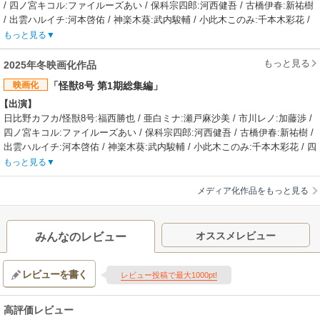
/ 四ノ宮キコル:ファイルーズあい / 保科宗四郎:河西健吾 / 古橋伊春:新祐樹
/ 出雲ハルイチ:河本啓佑 / 神楽木葵:武内駿輔 / 小此木このみ:千本木彩花 /
四ノ宮功:玄田哲章 / 鳴海弦:内山昂輝 / 怪獣10号:三宅健太 / 怪獣9号:吉野裕
もっと見る
行
【制作会社】
もっと見る
2025年冬映画化作品
Production I.G
映画化
「怪獣8号 第1期総集編」
【スタッフ情報】
【出演】
原作:松本直也（集英社「少年ジャンプ＋」刊）
日比野カフカ/怪獣8号:福西勝也 / 亜白ミナ:瀬戸麻沙美 / 市川レノ:加藤渉 /
監督:宮繁之
四ノ宮キコル:ファイルーズあい / 保科宗四郎:河西健吾 / 古橋伊春:新祐樹 /
シリーズ構成・脚本:木戸雄一郎 / キャラクターデザイン・総作画監督:西尾
出雲ハルイチ:河本啓佑 / 神楽木葵:武内駿輔 / 小此木このみ:千本木彩花 / 四
鉄也 / 怪獣デザイン:前田真宏 / 美術監督:木村真二 / 色彩設計:広瀬いづみ /
ノ宮功:玄田哲章 / 怪獣10号:三宅健太 / 怪獣９号:吉野裕行
3D監督:新垣隼 / 撮影監督:荒井栄児 / 編集:肥田文 / 音響監督:郷文裕貴 / 音
もっと見る
【あらすじ】
楽:坂東祐大 / 怪獣デザイン＆ワークス:スタジオカラー
怪獣大国日本。清掃業で働く日比野カフカは、日本防衛隊のホープである
【音楽】
メディア化作品をもっと見る
幼馴染・亜白ミナとの再会をきっかけに諦めていた防衛隊を再び志すが、
OP:AURORA「You Can't Run From Yourself」 /
その矢先に強大な力を持つ「怪獣８号」に変身してしまう。後輩・市川レ
ED:OneRepublic「Beautiful Colors」
ノの協力を得て正体を隠しながら、防衛隊員選抜試験、初の実戦と、かつ
【関連リンク】
オススメレビュー
みんなのレビュー
ての夢へ着実に歩みを進めるカフカ。しかし日常を揺るがすように、高い
公式サイト「怪獣8号（第2期）」
知能を持つ謎の怪獣によって防衛隊基地の襲撃事件が発生！絶望的な状況
レビューを書く
を前にカフカはある重大な決断を迫られる…。
レビュー投稿で最大1000pt!
【制作会社】
Production I.G
高評価レビュー
【スタッフ情報】