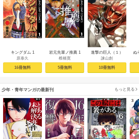
キングダム 1
岩元先輩ノ推薦 1
進撃の巨人（１）
ぬ
原泰久
椎橋寛
諫山創
16冊無料
5冊無料
10冊無料
もっと見る
少年・青年マンガの最新刊