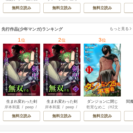
景志
兵
/
蝉川夏哉
/
転
てくる
無料立読み
無料立読み
無料立読み
もっと見る
先行作品(少年マンガ)ランキング
1
2
3
位
位
位
生まれ変わった剣
生まれ変わった剣
ダンジョンに閉じ
閻魔
岸本和葉
/
peep
/
岸本和葉
/
peep
/
乾茸なめこ（HJ文
聖、剣士が冷遇さ
聖、剣士が冷遇さ
込められて25年。
染野静也
/
桑島黎
染野静也
/
桑島黎
庫／ホビージャパ
れる魔術至上主義
れる魔術至上主義
救出されたときに
無料立読み
無料立読み
無料立読み
音
/
taskey STUDI
音
/
taskey STUDI
ン刊）
/
御手洗太
の学園で無双する
の学園で無双する
は立派な不審者に
O
O
陽
/
芝
【単行本版】
なっていた【分冊
版】