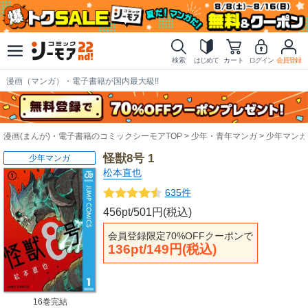
検索
はじめて
カート
ログイン
会員登録
漫画（マンガ）・電子書籍が国内最大級!!
漫画(まんが)・電子書籍のコミックシーモアTOP
少年・青年マンガ
少年マンガ
怪獣8号 1
少年マンガ
松本直也
635件
456pt/501円(税込)
会員登録限定70%OFFクーポンで
136pt/149円(税込)
16巻完結