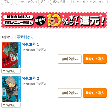
完結
メディア化
SF
広告掲載中
バトル・アクション
1巻から
｜
最新刊から
怪獣8号 1
456pt/501円(税込)
無料立読み
登録して購入
作品紹介
怪獣8号 2
456pt/501円(税込)
無料立読み
登録して購入
作品紹介