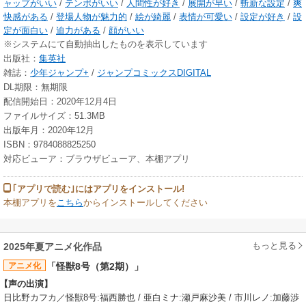
ャップがいい
/
テンポがいい
/
人間性が好き
/
展開が早い
/
斬新な設定
/
爽
快感がある
/
登場人物が魅力的
/
絵が綺麗
/
表情が可愛い
/
設定が好き
/
設
定が面白い
/
迫力がある
/
顔がいい
※システムにて自動抽出したものを表示しています
出版社：
集英社
雑誌：
少年ジャンプ+
/
ジャンプコミックスDIGITAL
DL期限：無期限
配信開始日：2020年12月4日
ファイルサイズ：51.3MB
出版年月：2020年12月
ISBN：9784088825250
対応ビューア：ブラウザビューア、本棚アプリ
｢アプリで読む｣にはアプリをインストール!
本棚アプリを
こちら
からインストールしてください
もっと見る
2025年夏アニメ化作品
アニメ化
「怪獣8号（第2期）」
【声の出演】
日比野カフカ／怪獣8号:福西勝也 / 亜白ミナ:瀬戸麻沙美 / 市川レノ:加藤渉