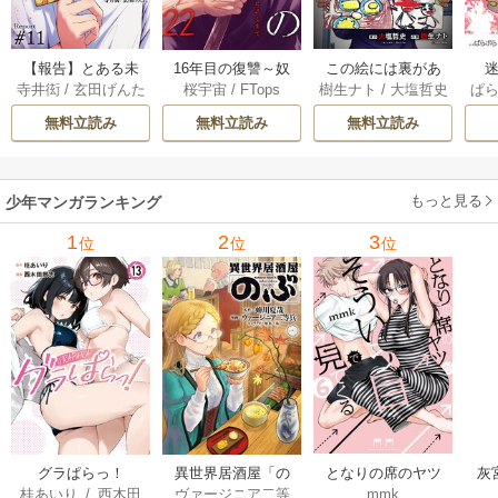
【報告】とある未
16年目の復讐～奴
この絵には裏があ
迷
寺井衒
/
玄田げんた
桜宇宙
/
FTops
樹生ナト
/
大塩哲史
ぱ
解決事件について 1
らを地獄に送るま
る 6巻
1巻
で 22巻
無料立読み
無料立読み
無料立読み
もっと見る
少年マンガランキング
1
2
3
位
位
位
グラぱらっ！
異世界居酒屋「の
となりの席のヤツ
灰
桂あいり
/
西木田
ヴァージニア二等
mmk
ぶ」
がそういう目で見