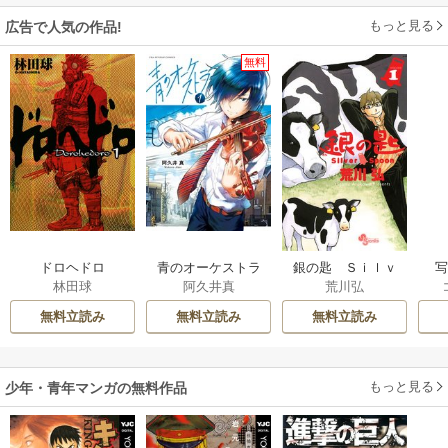
もっと見る
広告で人気の作品!
無料
ドロヘドロ
青のオーケストラ
銀の匙 Ｓｉｌｖ
林田球
阿久井真
荒川弘
ｅｒ Ｓｐｏｏｎ
無料立読み
無料立読み
無料立読み
もっと見る
少年・青年マンガの無料作品