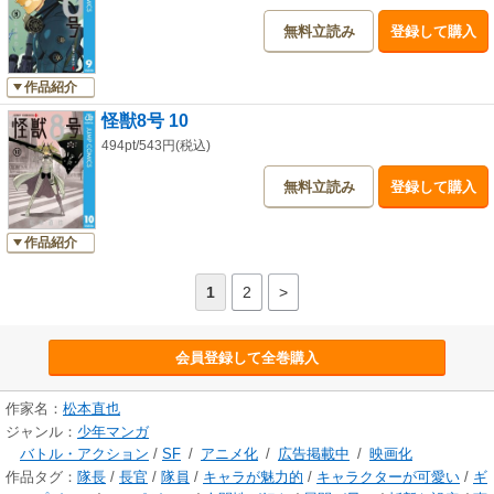
無料立読み
登録して購入
作品紹介
怪獣8号 10
494pt/543円(税込)
無料立読み
登録して購入
作品紹介
1
2
>
会員登録して全巻購入
作家名：
松本直也
ジャンル：
少年マンガ
バトル・アクション
/
SF
/
アニメ化
/
広告掲載中
/
映画化
作品タグ：
隊長
/
長官
/
隊員
/
キャラが魅力的
/
キャラクターが可愛い
/
ギ