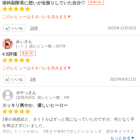
怪獣バトルアクションではありますが、主人公たちの成長ドラマに強くフ
保科副隊長に想いが全振りしていた自分♡
ネタバレ
ォーカスが当たっていて、読んでいて2度楽しめます。
このレビューはネタバレを含みます▼
1つだけ難点を挙げると、電子書籍への配慮とかもあるのかなぁ？と、勝
手に思ってるのですが…1ページあたりのコマ数が普通の漫画よりかなり
10件
2025年12月26日
いいね
少ないので、読了後に若干の読み応えの物足りなさを感じてしまう所でし
ょうか。
みぃ
さん
私は割と大きな端末で、電子書籍で買って読んでるのですが、最近の端末
(－/－)
総レビュー数：697件
はスリムで縦長傾向にあり、携帯する利便性から小さな端末の方も多いで
4.5評価
ネタバレ
しょうから、コマ数が少ないと絵柄や文字も大きくて大変読み易くはなる
のですが…個人的には、もう少しコマ数が増えてくれると、内容が密にな
このレビューはネタバレを含みます▼
ってより嬉しいです。
3件
2025年9月11日
いいね
内容そのものは100点満点じゃ足りないくらい最高に面白いです！モノク
ロ絵もカラー絵も美しく大変満足しているので、かなりオススメの作品で
ポチっ
さん
す！アニメ2期も楽しみにしています！◜ω◝
(女性/50代)
総レビュー数：4件
スッキリ爽やか、優しいヒーロー
1巻の表紙絵と、タイトルはずっと気になっていたのですが、何となく手
を伸ばさずにいました。
完結したことを知り、3巻まで無料で読んだら止まらず、最終巻まで大人
買いしてしまいました?
もっとみる▼