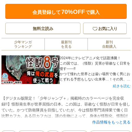
70%OFF
会員登録して
で購入
無料立読み
お気に入り
少年マンガ
最新刊
新刊
ランキング
を見る
自動購入
2024年にテレビアニメ化で話題沸騰！
この国では、（怪獣）災害が容赦なく日常を
侵す――!!
かつて憧れた世界とは遠い場所で働く男にお
とずれる予想もしない出来事…！その男、怪
獣になりかつて憧れた場所を再び目指す…！
続きを読む
【デジタル版限定！「少年ジャンプ＋」掲載時のカラーページを完全収
録!!】怪獣発生率が世界屈指の日本。この国は、容赦なく怪獣が日常を侵し
ていた。かつて防衛隊員を目指していたが、今は怪獣専門清掃業で働く日
比野カフカ。ある日カフカは、謎の生物によって、身体が怪獣化、怪獣討
伐を担う日本防衛隊からコードネーム「怪獣8号」と呼ばれる存在になる。
作品情報をもっと見る