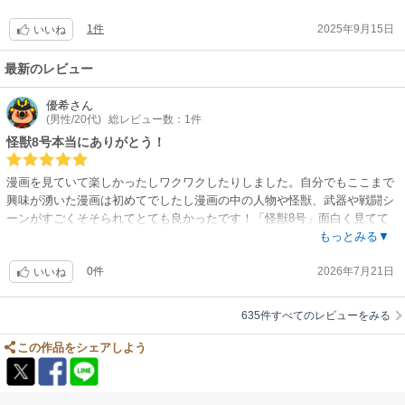
主人公のカフカがどうなるのか、子供の頃の夢が叶うのか、最後まで見届
1件
2025年9月15日
けたいと思ったからです。
いいね
少年マンガらしい、魅力溢れる仲間たちと、かわいくて格好良いヒロイ
ン、それぞれ鬱屈した想いを抱えつつも、共通の敵に向かって真っ直ぐ立
最新のレビュー
ち向かう姿は本当に爽やかです。
カフカが一見うだつの上がらないおじさん、というのも感情移入してしま
優希
さん
(男性/20代)
総レビュー数：1件
った理由かもしれません。敵の怪獣たちにも個性があり、憎みきれない部
分もあって、奥深い物語でした。
怪獣8号本当にありがとう！
後味スッキリ、優しいヒーローに元気をもらえる良作だと思います！！
アニメも途中から追いかけていますが、さらに深みと迫力を増していて面
漫画を見ていて楽しかったしワクワクしたりしました。自分でもここまで
白いです。
興味が湧いた漫画は初めてでしたし漫画の中の人物や怪獣、武器や戦闘シ
ーンがすごくそそられてとても良かったです！「怪獣8号」面白く見てて
ワクワクする作品を描いてくれてありがとうございます!！
もっとみる▼
0件
2026年7月21日
いいね
635件すべてのレビューをみる
この作品をシェアしよう