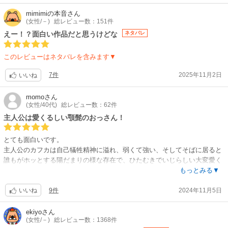
原作:松本直也（集英社「少年ジャンプ＋」刊）
mimimiの本音
さん
監督:宮繁之・神谷友美
(女性/－)
総レビュー数：151件
シリーズ構成・脚本（第1期）:大河内一楼 / キャラクターデザイン・総作
えー！？面白い作品だと思うけどな
ネタバレ
画監督:西尾鉄也 / 怪獣デザイン:前田真宏 / 美術監督:木村真二 / 色彩設計:
広瀬いづみ / 3D監督:松本勝 / 撮影監督:荒井栄児 / 編集:肥田文 / 音響監督:
このレビューはネタバレを含みます▼
郷文裕貴 / 音楽:坂東祐大 / 怪獣デザイン＆ワークス:スタジオカラー
【公開日】
7件
2025年11月2日
いいね
2025年3月28日
【関連リンク】
momo
さん
公式サイト「怪獣8号 第1期総集編」
(女性/40代)
総レビュー数：62件
主人公は愛くるしい顎髭のおっさん！
とても面白いです。
主人公のカフカは自己犠牲精神に溢れ、弱くて強い、そしてそばに居ると
誰もがホッとする陽だまりの様な存在で、ひたむきでいじらしい大変愛く
るしいおっさん（少年漫画だけど）です。とても魅力的で応援したくなり
もっとみる▼
ます！
9件
2024年11月5日
カフカにクソデカ感情を抱く後輩の市川レノ＆ツンデレ女子 四ノ宮キコル
いいね
をはじめ、個性豊かで伸びしろのあるいいキャラクターたちばかり。スト
ーリーも矛盾がなく嫌味がなくて、疾走感を伴って気持ちよく読み進めら
ekiyo
さん
(女性/－)
総レビュー数：1368件
れます。