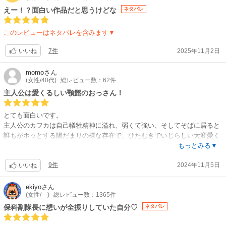
シリーズ構成・脚本（第1期）:大河内一楼 / キャラクターデザイン・総作
えー！？面白い作品だと思うけどな
ネタバレ
画監督:西尾鉄也 / 怪獣デザイン:前田真宏 / 美術監督:木村真二 / 色彩設計:
広瀬いづみ / 3D監督:松本勝 / 撮影監督:荒井栄児 / 編集:肥田文 / 音響監督:
このレビューはネタバレを含みます▼
郷文裕貴 / 音楽:坂東祐大 / 怪獣デザイン＆ワークス:スタジオカラー
【公開日】
7件
2025年11月2日
いいね
2025年3月28日
【関連リンク】
momo
さん
公式サイト「怪獣8号 第1期総集編」
(女性/40代)
総レビュー数：62件
主人公は愛くるしい顎髭のおっさん！
とても面白いです。
主人公のカフカは自己犠牲精神に溢れ、弱くて強い、そしてそばに居ると
誰もがホッとする陽だまりの様な存在で、ひたむきでいじらしい大変愛く
るしいおっさん（少年漫画だけど）です。とても魅力的で応援したくなり
もっとみる▼
ます！
9件
2024年11月5日
カフカにクソデカ感情を抱く後輩の市川レノ＆ツンデレ女子 四ノ宮キコル
いいね
をはじめ、個性豊かで伸びしろのあるいいキャラクターたちばかり。スト
ーリーも矛盾がなく嫌味がなくて、疾走感を伴って気持ちよく読み進めら
ekiyo
さん
(女性/－)
総レビュー数：1365件
れます。
怪獣バトルアクションではありますが、主人公たちの成長ドラマに強くフ
保科副隊長に想いが全振りしていた自分♡
ネタバレ
ォーカスが当たっていて、読んでいて2度楽しめます。