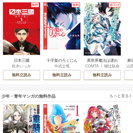
無料
無料
値下げ
日本三國
十字架のろくにん
葬
異世界魔法は遅れ
松木いっか
中武士竜
山
COMTA
/
樋辻臥命
てる！
無料立読み
無料立読み
無料立読み
もっと見る
少年・青年マンガの無料作品