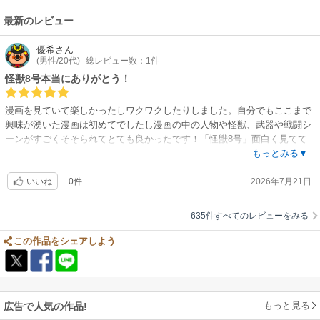
少年マンガらしい、魅力溢れる仲間たちと、かわいくて格好良いヒロイ
ン、それぞれ鬱屈した想いを抱えつつも、共通の敵に向かって真っ直ぐ立
最新のレビュー
ち向かう姿は本当に爽やかです。
カフカが一見うだつの上がらないおじさん、というのも感情移入してしま
優希
さん
(男性/20代)
総レビュー数：1件
った理由かもしれません。敵の怪獣たちにも個性があり、憎みきれない部
分もあって、奥深い物語でした。
怪獣8号本当にありがとう！
後味スッキリ、優しいヒーローに元気をもらえる良作だと思います！！
アニメも途中から追いかけていますが、さらに深みと迫力を増していて面
漫画を見ていて楽しかったしワクワクしたりしました。自分でもここまで
白いです。
興味が湧いた漫画は初めてでしたし漫画の中の人物や怪獣、武器や戦闘シ
ーンがすごくそそられてとても良かったです！「怪獣8号」面白く見てて
ワクワクする作品を描いてくれてありがとうございます!！
もっとみる▼
0件
2026年7月21日
いいね
635件すべてのレビューをみる
この作品をシェアしよう
もっと見る
広告で人気の作品!