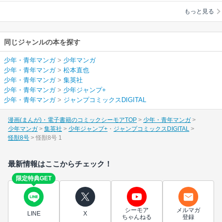
もっと見る
同じジャンルの本を探す
少年・青年マンガ
>
少年マンガ
少年・青年マンガ
>
松本直也
少年・青年マンガ
>
集英社
少年・青年マンガ
>
少年ジャンプ+
少年・青年マンガ
>
ジャンプコミックスDIGITAL
漫画(まんが)・電子書籍のコミックシーモアTOP
少年・青年マンガ
少年マンガ
集英社
少年ジャンプ+
ジャンプコミックスDIGITAL
怪獣8号
怪獣8号 1
最新情報はここからチェック！
限定特典GET
シーモア
メルマガ
LINE
X
ちゃんねる
登録