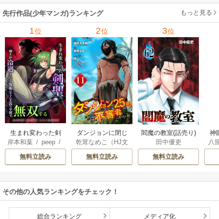
もっと見る
先行作品(少年マンガ)ランキング
1
2
3
位
位
位
生まれ変わった剣
ダンジョンに閉じ
神
閻魔の教室(話売り)
岸本和葉
/
peep
/
乾茸なめこ（HJ文
八
田中優吏
聖、剣士が冷遇さ
込められて25年。
染野静也
/
桑島黎
庫／ホビージャパ
れる魔術至上主義
救出されたときに
無料立読み
無料立読み
無料立読み
音
/
taskey STUDI
ン刊）
/
御手洗太
の学園で無双する
は立派な不審者に
O
陽
/
芝
なっていた【分冊
版】
その他の人気ランキングをチェック！
総合ランキング
メディア化