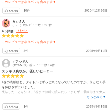
このレビューはネタバレを含みます▼
1つだけ難点を挙げると、電子書籍への配慮とかもあるのかなぁ？と、勝
手に思ってるのですが…1ページあたりのコマ数が普通の漫画よりかなり
10件
2025年12月26日
いいね
少ないので、読了後に若干の読み応えの物足りなさを感じてしまう所でし
ょうか。
みぃ
さん
私は割と大きな端末で、電子書籍で買って読んでるのですが、最近の端末
(－/－)
総レビュー数：697件
はスリムで縦長傾向にあり、携帯する利便性から小さな端末の方も多いで
4.5評価
ネタバレ
しょうから、コマ数が少ないと絵柄や文字も大きくて大変読み易くはなる
のですが…個人的には、もう少しコマ数が増えてくれると、内容が密にな
このレビューはネタバレを含みます▼
ってより嬉しいです。
3件
2025年9月11日
いいね
内容そのものは100点満点じゃ足りないくらい最高に面白いです！モノク
ロ絵もカラー絵も美しく大変満足しているので、かなりオススメの作品で
ポチっ
さん
す！アニメ2期も楽しみにしています！◜ω◝
(女性/50代)
総レビュー数：4件
スッキリ爽やか、優しいヒーロー
1巻の表紙絵と、タイトルはずっと気になっていたのですが、何となく手
を伸ばさずにいました。
完結したことを知り、3巻まで無料で読んだら止まらず、最終巻まで大人
買いしてしまいました?
もっとみる▼
主人公のカフカがどうなるのか、子供の頃の夢が叶うのか、最後まで見届
1件
2025年9月15日
けたいと思ったからです。
いいね