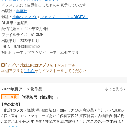
※システムにて自動抽出したものを表示しています
出版社：
集英社
雑誌：
少年ジャンプ+
/
ジャンプコミックスDIGITAL
DL期限：無期限
配信開始日：2020年12月4日
ファイルサイズ：51.3MB
出版年月：2020年12月
ISBN：9784088825250
対応ビューア：ブラウザビューア、本棚アプリ
｢アプリで読む｣にはアプリをインストール!
本棚アプリを
こちら
からインストールしてください
もっと見る
2025年夏アニメ化作品
アニメ化
「怪獣8号（第2期）」
【声の出演】
日比野カフカ／怪獣8号:福西勝也 / 亜白ミナ:瀬戸麻沙美 / 市川レノ:加藤渉
/ 四ノ宮キコル:ファイルーズあい / 保科宗四郎:河西健吾 / 古橋伊春:新祐樹
/ 出雲ハルイチ:河本啓佑 / 神楽木葵:武内駿輔 / 小此木このみ:千本木彩花 /