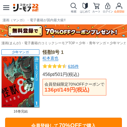
検索
はじめて
カート
ログイン
会員登録
漫画（マンガ）・電子書籍が国内最大級!!
漫画(まんが)・電子書籍のコミックシーモアTOP
少年・青年マンガ
少年マンガ
怪獣8号 1
少年マンガ
松本直也
635件
456pt/501円(税込)
会員登録限定70%OFFクーポンで
136pt/149円(税込)
16巻完結
70%OFF
会員登録して
で購入