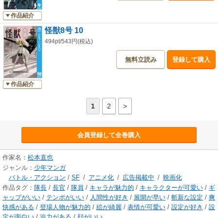
作品紹介
怪獣8号 10
494pt/543円(税込)
無料立読み
登録して購入
作品紹介
1
2
>
会員登録して全巻購入
作家名：
松本直也
ジャンル：
少年マンガ
バトル・アクション
/
SF
/
アニメ化
/
広告掲載中
/
映画化
作品タグ：
隊長
/
長官
/
隊員
/
キャラが魅力的
/
キャラクターが可愛い
/
ギ
ャップがいい
/
テンポがいい
/
人間性が好き
/
展開が早い
/
斬新な設定
/
爽
快感がある
/
登場人物が魅力的
/
絵が綺麗
/
表情が可愛い
/
設定が好き
/
設
定が面白い
/
迫力がある
/
顔がいい