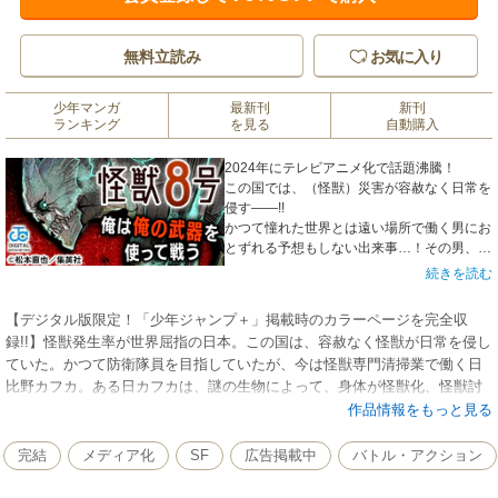
無料立読み
お気に入り
少年マンガ
最新刊
新刊
ランキング
を見る
自動購入
2024年にテレビアニメ化で話題沸騰！
この国では、（怪獣）災害が容赦なく日常を
侵す――!!
かつて憧れた世界とは遠い場所で働く男にお
とずれる予想もしない出来事…！その男、怪
獣になりかつて憧れた場所を再び目指す…！
続きを読む
【デジタル版限定！「少年ジャンプ＋」掲載時のカラーページを完全収
録!!】怪獣発生率が世界屈指の日本。この国は、容赦なく怪獣が日常を侵し
ていた。かつて防衛隊員を目指していたが、今は怪獣専門清掃業で働く日
比野カフカ。ある日カフカは、謎の生物によって、身体が怪獣化、怪獣討
伐を担う日本防衛隊からコードネーム「怪獣8号」と呼ばれる存在になる。
作品情報をもっと見る
完結
メディア化
SF
広告掲載中
バトル・アクション