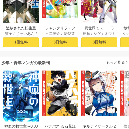
追放された転生重
シャングリラ・フ
異世界でスローラ
骸
猫子
/
じゃいあん
/
不二涼介
/
硬梨菜
長頼
/
シゲ
/
オウカ
Ｋ
騎士はゲーム知識
ロンティア（１）
イフを（願望） 1
異
武六甲理衣
で無双する（１）
～クソゲーハン
1冊無料
3冊無料
3冊無料
ター、神ゲーに挑
まんとす～
もっと見る
少年・青年マンガの最新刊
神血の救世主～0.00
ハナバス 苔石花江
ギルティサークル 2
信