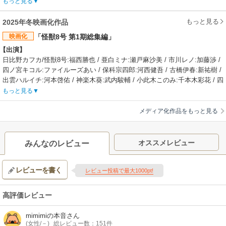
四ノ宮功:玄田哲章 / 鳴海弦:内山昂輝 / 怪獣10号:三宅健太 / 怪獣9号:吉野裕
もっと見る
行
【制作会社】
もっと見る
2025年冬映画化作品
Production I.G
映画化
「怪獣8号 第1期総集編」
【スタッフ情報】
【出演】
原作:松本直也（集英社「少年ジャンプ＋」刊）
日比野カフカ/怪獣8号:福西勝也 / 亜白ミナ:瀬戸麻沙美 / 市川レノ:加藤渉 /
監督:宮繁之
四ノ宮キコル:ファイルーズあい / 保科宗四郎:河西健吾 / 古橋伊春:新祐樹 /
シリーズ構成・脚本:木戸雄一郎 / キャラクターデザイン・総作画監督:西尾
出雲ハルイチ:河本啓佑 / 神楽木葵:武内駿輔 / 小此木このみ:千本木彩花 / 四
鉄也 / 怪獣デザイン:前田真宏 / 美術監督:木村真二 / 色彩設計:広瀬いづみ /
ノ宮功:玄田哲章 / 怪獣10号:三宅健太 / 怪獣９号:吉野裕行
3D監督:新垣隼 / 撮影監督:荒井栄児 / 編集:肥田文 / 音響監督:郷文裕貴 / 音
もっと見る
【あらすじ】
楽:坂東祐大 / 怪獣デザイン＆ワークス:スタジオカラー
怪獣大国日本。清掃業で働く日比野カフカは、日本防衛隊のホープである
【音楽】
メディア化作品をもっと見る
幼馴染・亜白ミナとの再会をきっかけに諦めていた防衛隊を再び志すが、
OP:AURORA「You Can't Run From Yourself」 /
その矢先に強大な力を持つ「怪獣８号」に変身してしまう。後輩・市川レ
ED:OneRepublic「Beautiful Colors」
ノの協力を得て正体を隠しながら、防衛隊員選抜試験、初の実戦と、かつ
【関連リンク】
オススメレビュー
みんなのレビュー
ての夢へ着実に歩みを進めるカフカ。しかし日常を揺るがすように、高い
公式サイト「怪獣8号（第2期）」
知能を持つ謎の怪獣によって防衛隊基地の襲撃事件が発生！絶望的な状況
レビューを書く
を前にカフカはある重大な決断を迫られる…。
レビュー投稿で最大1000pt!
【制作会社】
Production I.G
高評価レビュー
【スタッフ情報】
原作:松本直也（集英社「少年ジャンプ＋」刊）
mimimiの本音
さん
監督:宮繁之・神谷友美
(女性/－)
総レビュー数：151件