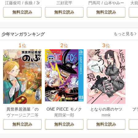
江藤俊司
/
疾狼
/
3r
三好宏平
門馬司
/
山本やみー
大
000001％を引き当
のバスケ論 7巻
1巻
に
d Ie
/
Studio No.9
て最強へ～【電子
で
無料立読み
無料立読み
無料立読み
書籍特典付】 22巻
ギ
ャ
の
もっと見る
少年マンガランキング
れ
メ
1
2
3
位
位
位
ぁ
異世界居酒屋「の
ONE PIECE モノク
となりの席のヤツ
ブ
ヴァージニア二等
尾田栄一郎
mmk
ぶ」
ロ版
がそういう目で見
兵
/
蝉川夏哉
/
転
てくる
無料立読み
無料立読み
無料立読み