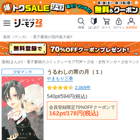
検索
はじめて
カート
ログイン
会員登録
漫画（マンガ）・電子書籍が国内最大級!!
漫画(まんが)・電子書籍のコミックシーモアTOP
少女・女性マンガ
少女マンガ
うるわしの宵の月（１）
少女マンガ
やまもり三香
2,069件
540pt/594円(税込)
会員登録限定70%OFFクーポンで
162pt/178円(税込)