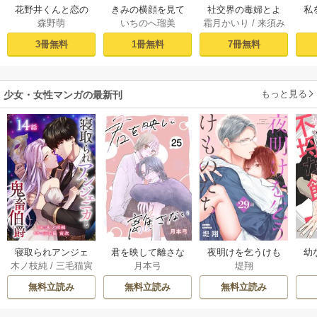
社交界の毒婦とよ
花野井くんと恋の
きみの横顔を見て
私
霜月かいり
/
来須み
森野萌
いちのへ瑠美
ばれる私～素敵な
病（１）
いた（１）
かん
辺境伯令息に腕を
［ば
7冊無料
3冊無料
1冊無料
折られたので、責
任とってもらいま
す～［ばら売り］
もっと見る
第1話
少女・女性マンガの最新刊
幼
寝取られアンジェ
君を映して離さな
夜明けを乞うけも
木ノ枝純
/
三毛猫寅
月本弓
堤翔
ニカと鬼畜伯爵
い[ばら売り] 25巻
のたち[ばら売り] 2
次
［ばら売り］ 14巻
8-29巻
無料立読み
無料立読み
無料立読み