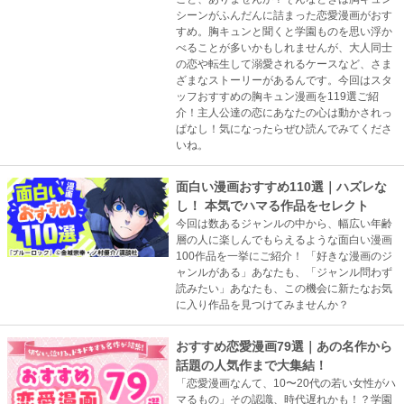
シーンがふんだんに詰まった恋愛漫画がおす
すめ。胸キュンと聞くと学園ものを思い浮か
べることが多いかもしれませんが、大人同士
の恋や転生して溺愛されるケースなど、さま
ざまなストーリーがあるんです。今回はスタ
ッフおすすめの胸キュン漫画を119選ご紹
介！主人公達の恋にあなたの心は動かされっ
ぱなし！気になったらぜひ読んでみてくださ
いね。
面白い漫画おすすめ110選｜ハズレな
し！ 本気でハマる作品をセレクト
今回は数あるジャンルの中から、幅広い年齢
層の人に楽しんでもらえるような面白い漫画
100作品を一挙にご紹介！ 「好きな漫画のジ
ャンルがある」あなたも、「ジャンル問わず
読みたい」あなたも、この機会に新たなお気
に入り作品を見つけてみませんか？
おすすめ恋愛漫画79選｜あの名作から
話題の人気作まで大集結！
「恋愛漫画なんて、10〜20代の若い女性がハ
マるもの」その認識、時代遅れかも！？学園