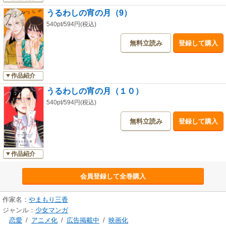
うるわしの宵の月（9）
540pt/594円(税込)
無料立読み
登録して購入
作品紹介
うるわしの宵の月（１０）
540pt/594円(税込)
無料立読み
登録して購入
作品紹介
会員登録して全巻購入
作家名：
やまもり三香
ジャンル：
少女マンガ
恋愛
/
アニメ化
/
広告掲載中
/
映画化