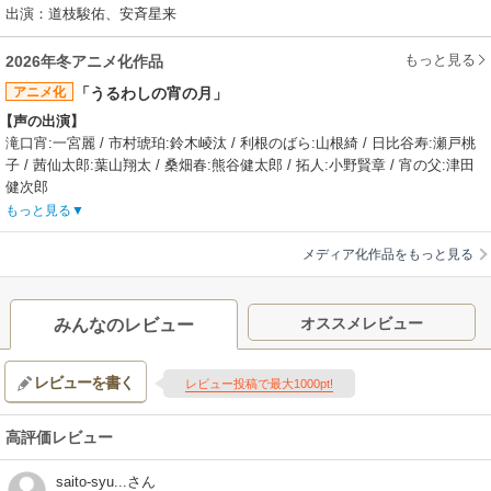
出演：道枝駿佑、安斉星来
もっと見る
2026年冬アニメ化作品
アニメ化
「うるわしの宵の月」
【声の出演】
滝口宵:一宮麗 / 市村琥珀:鈴木崚汰 / 利根のばら:山根綺 / 日比谷寿:瀬戸桃
子 / 茜仙太郎:葉山翔太 / 桑畑春:熊谷健太郎 / 拓人:小野賢章 / 宵の父:津田
健次郎
【あらすじ】
もっと見る
高校1年生の滝口宵は、誰もが憧れる存在。整った容姿、まっすぐな
心。“お姫様というより、ヒーローか王子がしっくり来る”……自分も、周囲
メディア化作品をもっと見る
もそう思っていた。「好きで王子やってるわけじゃないんだけど…」だけ
ど、ある日、現れたのはもうひとりの「王子」。同じ学校の先輩・市村琥
珀に言われた一言が、宵の世界を揺らし始める。「……あんた、めちゃく
オススメレビュー
みんなのレビュー
ちゃ美しいな」急接近したふたりの間に芽生えるのは、友情なのか恋なの
か……。ともに「王子」と呼ばれる男女が紡ぐ、等身大の青春ラブストー
レビューを書く
リー。
レビュー投稿で最大1000pt!
【制作会社】
イーストフィッシュスタジオ
高評価レビュー
【スタッフ情報】
原作:やまもり三香（「月刊デザート」講談社刊）
saito-syu...
さん