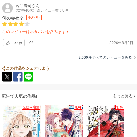
ねこ寿司
さん
(女性/40代)
総レビュー数：8件
何の会社？
ネタバレ
このレビューはネタバレを含みます▼
0件
2026年8月2日
いいね
2,069件すべてのレビューをみる
この作品をシェアしよう
もっと見る
広告で人気の作品!
立読み増量
無料
無料