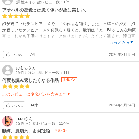
監督:丸山裕介
(男性/40代)
総レビュー数：1件
キャラクターデザイン:福田裕樹 / 音楽:伊藤翼 / 音響監督:大寺文彦 / 美術監
アオハルの恋愛とは脆く儚いが故に美しい。
督:中尾陽子 / 色彩設計:佐々木梓 / 撮影監督:青木睦希
【音楽】
娘が観ていたテレビアニメで、この作品を知りました。日曜日の夕方、娘
OP:UNISON SQUARE GARDEN「うるわし」 / ED:UNISON SQUARE
が観ていたテレビアニメを何気なく覗くと、最初は「え！BLをこんな時間
GARDEN「アザレアの風」
帯に、しかも子供向けに！？」と焦りましたが、よくよく観ると、滝口宵
【関連リンク】
は女の子。しかし、何処と無くBL要素が強く、気になり、漫画を読み始め
もっとみる▼
公式サイト「うるわしの宵の月」
たら、娘そっちのけで私がハマってしまいました。
7件
2026年3月15日
滝口宵。長い躯体に、低めの声、親ゆずりの男顔。容姿端麗、ショートボ
いいね
ブにスレンダーで背の高い、宵のルックスに夢中になりました。そして、
裕福な家庭環境に育ったのに、どこか心に虚無感を持った「危険な香りが
おもち
さん
(女性/50代)
総レビュー数：11件
する」イケメン男子の先輩、市村琥珀。
滝口宵は、今まで男子とは縁遠い恋愛経験無しの女子。
何度も読み返したくなる作品
ネタバレ
市村琥珀は、「本当の」恋愛感情を未だ知らない男子。
恋愛に関しては不得手な二人の、見ていてもどかしく思う、不器用な恋
このレビューはネタバレを含みます▼
愛。
女子なのに「王子」と呼ばれる、キリリとした滝口宵が、
84件
2024年9月24日
いいね
市村琥珀との恋愛をする過程で、どんどん女子として可愛い女の子へ変化
してゆく様や、見ていて、もどかしい二人の恋愛模様に、胸がキュンキュ
_uuu
さん
ンします。
(女性/－)
総レビュー数：114件
しかし二人は高校生。高校生の恋愛は、短く脆く儚い。それは、進路の違
動悸、息切れ、市村琥珀
ネタバレ
いによって、最初から終わりが見えているものだから。相思相愛となって