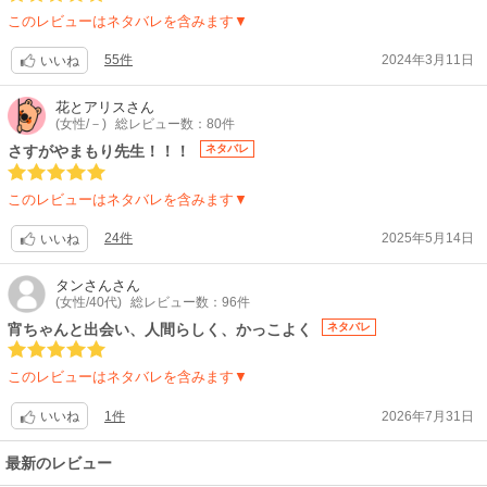
も、進路の違いにより、いずれは各々の道へ別れてゆくもの。
このレビューはネタバレを含みます▼
そんな、終わりが見えている、短く脆く儚い恋愛が故に、特別に「美し
く」感じるのかもしれません。
55件
2024年3月11日
いいね
コメディー色もありますが、滝口宵と市村琥珀との恋愛が美しい絵として
描かれており、胸をキュンキュンとトキメカせ、1コマを何分でも眺めて
花とアリス
さん
いたいくらいです。
(女性/－)
総レビュー数：80件
実は、私は、高校生の時に恋愛して付き合った彼と、その後もずっと別れ
さすがやまもり先生！！！
ネタバレ
ずにいて、結局は結婚して娘を生んだのですが、、漫画と現実とは違い、
「あの時に別れていた方が、自分の中で、美しい恋愛という思い出に出来
このレビューはネタバレを含みます▼
たのでは？」と、少々複雑な心境です。娘の存在が、今の私の幸せなので
すが、「アオハル」な美しく切ない恋愛の思い出が欲しかったなと感じて
24件
2025年5月14日
いいね
なりません。
宵と琥珀は最後にはどうなるのか？楽しみで楽しみで仕方ありません。
タンさん
さん
涙と胸キュン無しでは、この漫画は読めません。こんなに胸がキュンキュ
(女性/40代)
総レビュー数：96件
ンするのは久しぶりです。
宵ちゃんと出会い、人間らしく、かっこよく
ネタバレ
このレビューはネタバレを含みます▼
1件
2026年7月31日
いいね
最新のレビュー