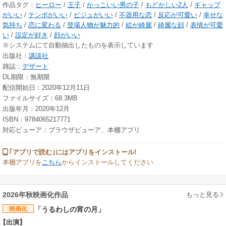
作品タグ：
ヒーロー
/
王子
/
かっこいい男の子
/
もどかしい2人
/
ギャップ
がいい
/
テンポがいい
/
ビジュがいい
/
不器用な恋
/
反応が可愛い
/
幸せな
気持ち
/
恋に変わる
/
登場人物が魅力的
/
絵が綺麗
/
綺麗な顔
/
表情が可愛
い
/
設定が好き
/
顔がいい
※システムにて自動抽出したものを表示しています
出版社：
講談社
雑誌：
デザート
DL期限：無期限
配信開始日：2020年12月11日
ファイルサイズ：68.3MB
出版年月：2020年12月
ISBN：9784065217771
対応ビューア：ブラウザビューア、本棚アプリ
｢アプリで読む｣にはアプリをインストール!
本棚アプリを
こちら
からインストールしてください
もっと見る
2026年秋映画化作品
映画化
「うるわしの宵の月」
【出演】