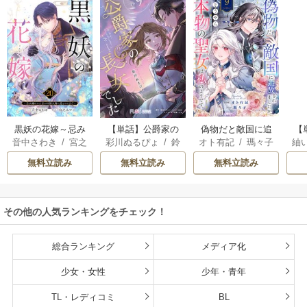
黒妖の花嫁～忌み
【単話】公爵家の
偽物だと敵国に追
【
音中さわき
/
宮之
彩川ぬるぴょ
/
鈴
オト有記
/
瑪々子
紬
嫌われた私が冷酷
長女でした
放されましたが、
ら
みやこ
音さや
/
たむ
大尉に愛されるま
どうやら本物の聖
し
無料立読み
無料立読み
無料立読み
で～
女は私のようで
す。
その他の人気ランキングをチェック！
総合ランキング
メディア化
少女・女性
少年・青年
TL・レディコミ
BL