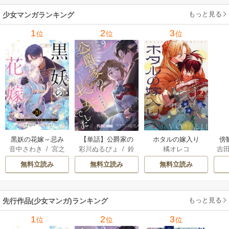
もっと見る
少女マンガランキング
1
2
3
位
位
位
黒妖の花嫁～忌み
【単話】公爵家の
ホタルの嫁入り
傍
音中さわき
/
宮之
彩川ぬるぴょ
/
鈴
橘オレコ
吉
嫌われた私が冷酷
長女でした
みやこ
音さや
/
たむ
大尉に愛されるま
無料立読み
無料立読み
無料立読み
で～
もっと見る
先行作品(少女マンガ)ランキング
1
2
3
位
位
位