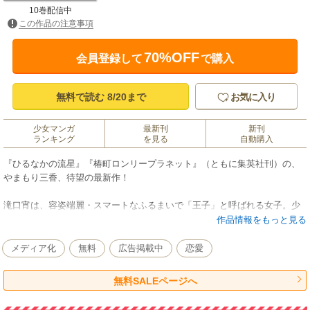
10巻配信中
この作品の注意事項
70%OFF
会員登録して
で購入
無料で読む 8/20まで
お気に入り
少女マンガ
最新刊
新刊
ランキング
を見る
自動購入
『ひるなかの流星』『椿町ロンリープラネット』（ともに集英社刊）の、
やまもり三香、待望の最新作！
滝口宵は、容姿端麗・スマートなふるまいで「王子」と呼ばれる女子。少
女漫画のヒーローみたい、と憧れられていることに複雑な思いを抱いてい
作品情報をもっと見る
た。そんなとき突然出会ったのは、同じく「王子」と呼ばれる一つ上の男
子、市村先輩。彼のちょっと失礼な物言いに全然王子っぽくないと思って
メディア化
無料
広告掲載中
恋愛
いた宵だけど…!? ともに「王子」と呼ばれる男女の物語が回り始めるー
ー！
無料SALEページへ