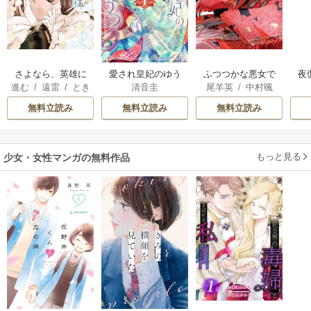
さよなら、英雄に
愛され皇妃のゆう
ふつつかな悪女で
夜
進む
/
遠雷
/
とき
清音圭
尾羊英
/
中村颯
なった旦那様 ～
うつ
はございますが ～
は
間
希
/
ゆき哉
ただ祈るだけの役
雛宮蝶鼠とりかえ
無料立読み
無料立読み
無料立読み
立たずな妻のはず
伝～
でしたが……～
もっと見る
少女・女性マンガの無料作品