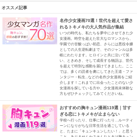
オススメ記事
名作少女漫画70選！世代を超えて愛さ
れるトキメキの大人気作品が集結
いつの時代も、私たちを夢中にさせてきた少
女漫画。時空を超えた壮大なロマンスから、
学園での甘酸っぱい初恋、さらには悪役令嬢
としての人生逆転劇まで、そのジャンルは多
岐にわたります。ヒロインと共に泣いて笑
い、ときめき、そして成長する物語は、世代
を超えて特別な感動を届けてきました。ここ
では、多くの読者を虜にしてきた王道・ファ
ンタジー・転生...などの名作少女漫画をご紹
介します！これまでに出会ったことのない少
女漫画を探している方や、少女漫画未体験な
方もぜひチェックしてみてくださいね。
おすすめの胸キュン漫画119選｜甘す
ぎる恋にトキメキが止まらない
学校へ行ったり、仕事に行ったり…ルーティ
ーンになりがちな日常生活を過ごしている
と、たまに「キュンキュンしたい！」と思う
こと、ありませんか？そんなときは胸キュン