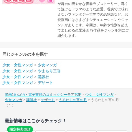
が舞台の爽やかな青春ラブストーリー、尊く
て泣けるドラマのような恋愛、現実では味わ
えないファンタジー世界での恋物語など、恋
愛漫画にはさまざまシチュエーションやジャ
ンルがあります。今回は、年齢や性別を超え
て楽しめる恋愛漫画79作品をジャンル別にご
紹介します。
同じジャンルの本を探す
少女・女性マンガ
>
少女マンガ
少女・女性マンガ
>
やまもり三香
少女・女性マンガ
>
講談社
少女・女性マンガ
>
デザート
漫画(まんが)・電子書籍のコミックシーモアTOP
少女・女性マンガ
少女マンガ
講談社
デザート
うるわしの宵の月
うるわしの宵の月
（１）
最新情報はここからチェック！
限定特典GET