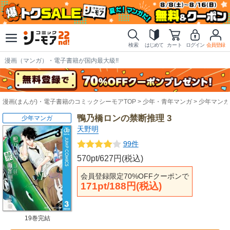
検索
はじめて
カート
ログイン
会員登録
漫画（マンガ）・電子書籍が国内最大級!!
漫画(まんが)・電子書籍のコミックシーモアTOP
少年・青年マンガ
少年マンガ
鴨乃橋ロンの禁断推理 3
少年マンガ
天野明
99件
570pt/627円(税込)
会員登録限定70%OFFクーポンで
171pt/188円(税込)
19巻完結