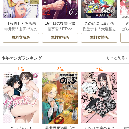
【報告】とある未
16年目の復讐～奴
この絵には裏があ
迷
寺井衒
/
玄田げんた
桜宇宙
/
FTops
樹生ナト
/
大塩哲史
ぱ
解決事件について 1
らを地獄に送るま
る 6巻
1巻
で 22巻
無料立読み
無料立読み
無料立読み
もっと見る
少年マンガランキング
1
2
3
位
位
位
グラぱらっ！
異世界居酒屋「の
となりの席のヤツ
灰