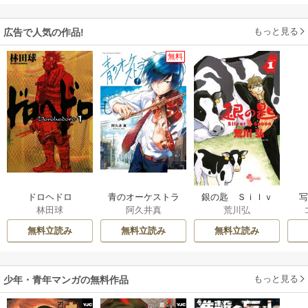
もっと見る
広告で人気の作品!
無料
ドロヘドロ
青のオーケストラ
銀の匙 Ｓｉｌｖ
林田球
阿久井真
荒川弘
ｅｒ Ｓｐｏｏｎ
無料立読み
無料立読み
無料立読み
もっと見る
少年・青年マンガの無料作品