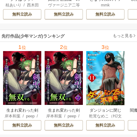
桂あいり
/
西木田
ヴァージニア二等
mmk
ぶ」
がそういう目で見
景志
兵
/
蝉川夏哉
/
転
てくる
無料立読み
無料立読み
無料立読み
もっと見る
先行作品(少年マンガ)ランキング
1
2
3
位
位
位
生まれ変わった剣
生まれ変わった剣
ダンジョンに閉じ
閻魔
岸本和葉
/
peep
/
岸本和葉
/
peep
/
乾茸なめこ（HJ文
聖、剣士が冷遇さ
聖、剣士が冷遇さ
込められて25年。
染野静也
/
桑島黎
染野静也
/
桑島黎
庫／ホビージャパ
れる魔術至上主義
れる魔術至上主義
救出されたときに
無料立読み
無料立読み
無料立読み
音
/
taskey STUDI
音
/
taskey STUDI
ン刊）
/
御手洗太
の学園で無双する
の学園で無双する
は立派な不審者に
O
O
陽
/
芝
【単行本版】
なっていた【分冊