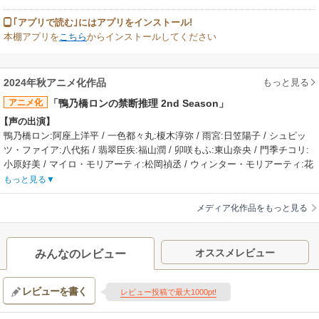
｢アプリで読む｣にはアプリをインストール!
本棚アプリを
こちら
からインストールしてください
もっと見る
2024年秋アニメ化作品
アニメ化
「鴨乃橋ロンの禁断推理 2nd Season」
【声の出演】
鴨乃橋ロン:阿座上洋平 / 一色都々丸:榎木淳弥 / 雨宮:日笠陽子 / シュピッ
ツ・ファイア:八代拓 / 翡翠臣疾:福山潤 / 卯咲もふ:東山奈央 / 門季チコリ:
小原好美 / マイロ・モリアーティ:松岡禎丞 / ウィンター・モリアーティ:花
守ゆみり
もっと見る
【制作会社】
ディオメディア
メディア化作品をもっと見る
【スタッフ情報】
原作:天野明「鴨乃橋ロンの禁断推理」（「少年ジャンプ＋」集英社刊）
監督:井畑翔太
オススメレビュー
みんなのレビュー
シリーズ構成:渡航 / キャラクターデザイン:石川雅一 / イメージボード:益
田賢治 / 美術設定:高橋麻穗 / 美術監督:李書九 / 色彩設計:林由稀 / 撮影監
レビューを書く
督:伊藤康行 / 編集:小島俊彦 / 音響監督:立石弥生 / 音響制作:ビットグルー
レビュー投稿で最大1000pt!
ヴプロモーション / 音楽:辻陽 / 音楽プロデューサー:水鳥智栄子 / 音楽制