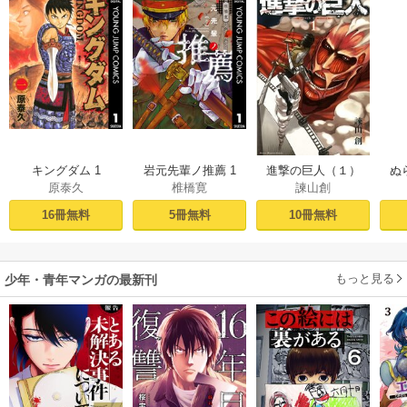
キングダム 1
岩元先輩ノ推薦 1
進撃の巨人（１）
ぬ
原泰久
椎橋寛
諫山創
16冊無料
5冊無料
10冊無料
もっと見る
少年・青年マンガの最新刊