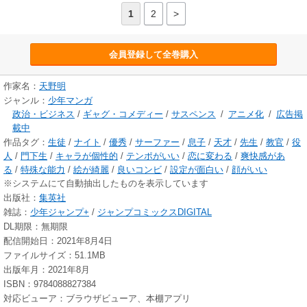
1
2
>
会員登録して全巻購入
作家名：
天野明
ジャンル：
少年マンガ
政治・ビジネス
/
ギャグ・コメディー
/
サスペンス
/
アニメ化
/
広告掲
載中
作品タグ：
生徒
/
ナイト
/
優秀
/
サーファー
/
息子
/
天才
/
先生
/
教官
/
役
人
/
門下生
/
キャラが個性的
/
テンポがいい
/
恋に変わる
/
爽快感があ
る
/
特殊な能力
/
絵が綺麗
/
良いコンビ
/
設定が面白い
/
顔がいい
※システムにて自動抽出したものを表示しています
出版社：
集英社
雑誌：
少年ジャンプ+
/
ジャンプコミックスDIGITAL
DL期限：無期限
配信開始日：2021年8月4日
ファイルサイズ：51.1MB
出版年月：2021年8月
ISBN：9784088827384
対応ビューア：ブラウザビューア、本棚アプリ