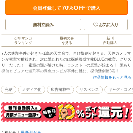
70%OFF
会員登録して
で購入
無料立読み
お気に入り
少年マンガ
最初の巻
新刊
ランキング
を見る
自動購入
7人の銃殺事件が起きた孤島の天文台で、再び惨劇が起きる。天体カメラマ
ンが密室で射殺され、次に撃たれたのは探偵養成学校BLUEの教官、グリズ
リーだった！ 密室の謎が解けた時、ロンとトトの反撃が始まる!! 訳あり
探偵とピュアな迷刑事の異色コンビが事件に挑む、探偵活劇第3巻!!
作品情報をもっと見る
完結
メディア化
広告掲載中
サスペンス
ギャグ・コメ
1巻から
｜
最新刊から