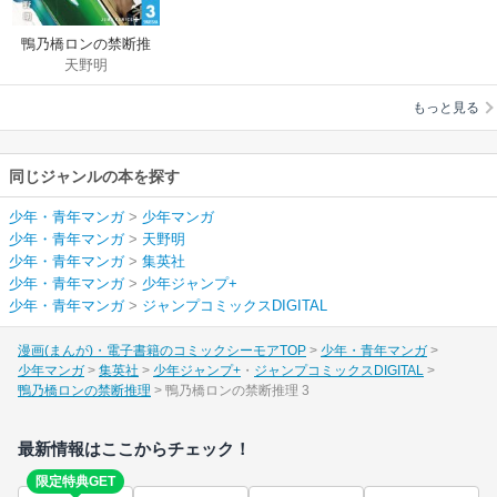
鴨乃橋ロンの禁断推
天野明
理
もっと見る
同じジャンルの本を探す
少年・青年マンガ
>
少年マンガ
少年・青年マンガ
>
天野明
少年・青年マンガ
>
集英社
少年・青年マンガ
>
少年ジャンプ+
少年・青年マンガ
>
ジャンプコミックスDIGITAL
漫画(まんが)・電子書籍のコミックシーモアTOP
少年・青年マンガ
少年マンガ
集英社
少年ジャンプ+
ジャンプコミックスDIGITAL
鴨乃橋ロンの禁断推理
鴨乃橋ロンの禁断推理 3
最新情報はここからチェック！
限定特典GET