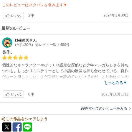
このレビューはネタバレを含みます▼
2件
2024年1月30日
いいね
最新のレビュー
klein838
さん
(女性/30代)
総レビュー数：459件
良作。
個性的なキャラクターやびっくり設定な探偵など少年マンガらしさを持ち
つつも、しっかりミステリーとしての話の展開も持ち合わせている、良作
だなーと感じました。まだ冒頭しか読めていないですが、とりわけロンの
過去などまだまだ掘り下げられる要素が満載で、長く楽しめそうな作品だ
もっとみる▼
なと思いました。
0件
2025年10月17日
いいね
99件すべてのレビューをみる
この作品をシェアしよう