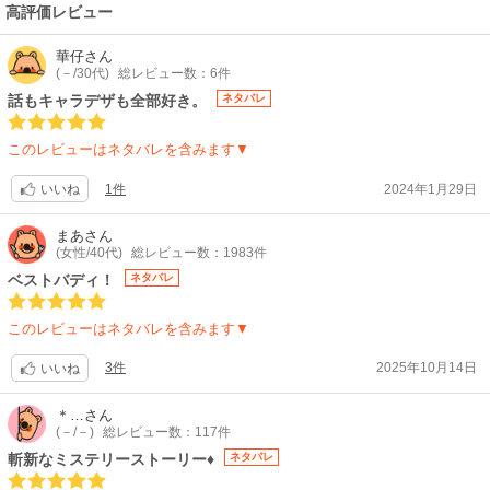
作:KADOKAWA / 製作:鴨乃橋ロンの禁断推理製作委員会
高評価レビュー
【音楽】
OP:ハンブレッダーズ「フィードバックを鳴らして」 / ED:hockrockb「ラ
華仔
さん
ビリンス」
(－/30代)
総レビュー数：6件
【関連リンク】
話もキャラデザも全部好き。
ネタバレ
公式サイト「鴨乃橋ロンの禁断推理 2nd Season」
このレビューはネタバレを含みます▼
1件
2024年1月29日
いいね
まあ
さん
(女性/40代)
総レビュー数：1983件
ベストバディ！
ネタバレ
このレビューはネタバレを含みます▼
3件
2025年10月14日
いいね
＊…
さん
(－/－)
総レビュー数：117件
斬新なミステリーストーリー♦
ネタバレ