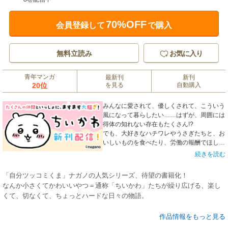
70%OFF
会員登録して
で購入
無料立読み
お気に入り
青年マンガ
最新刊
新刊
20位
を見る
自動購入
みんなに愛されて、優しくされて、こういう
風になって暮らしたい……はずが、周囲には
得体の知れない存在もたくさん!?
でも、大好きなハチワレやうさぎたちと、お
いしいものを食べたり、労働の報酬でほしい
ものを手に入れようとしたり、毎日を一生懸
続きを読む
命生きる「ちいかわ」の周りは、いつも笑顔
で溢れています。
「自分ツッコミくま」ナガノの人気シリーズ、待望の書籍化！
なんか小さくてかわいいやつ＝通称「ちいかわ」たちが繰り広げる、楽し
くて、切なくて、ちょっとハードな日々の物語。
みんなに愛されて、優しくされて、こういう風になって暮らしたい…はず
作品情報をもっと見る
が、周囲には得体の知れない存在もたくさん!?