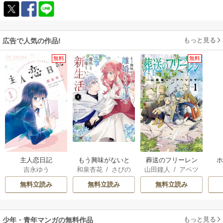
もっと見る
広告で人気の作品!
無料
無料
主人恋日記
もう興味がないと
葬送のフリーレン
吉永ゆう
和泉杏花
/
さびの
山田鐘人
/
アベツ
離婚された令嬢の
ぶち
カサ
意外と楽しい新生
無料立読み
無料立読み
無料立読み
活
もっと見る
少年・青年マンガの無料作品