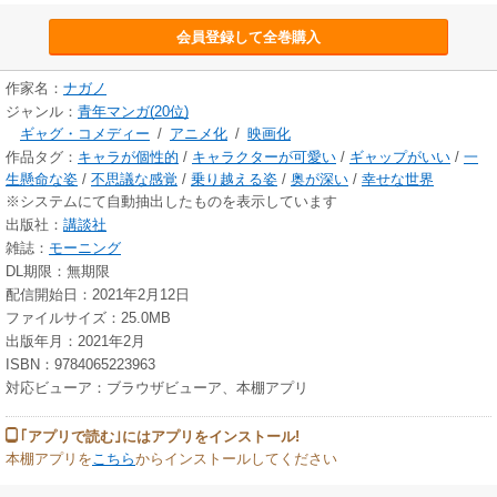
会員登録して全巻購入
作家名：
ナガノ
ジャンル：
青年マンガ(20位)
ギャグ・コメディー
/
アニメ化
/
映画化
作品タグ：
キャラが個性的
/
キャラクターが可愛い
/
ギャップがいい
/
一
生懸命な姿
/
不思議な感覚
/
乗り越える姿
/
奥が深い
/
幸せな世界
※システムにて自動抽出したものを表示しています
出版社：
講談社
雑誌：
モーニング
DL期限：無期限
配信開始日：2021年2月12日
ファイルサイズ：25.0MB
出版年月：2021年2月
ISBN：9784065223963
対応ビューア：ブラウザビューア、本棚アプリ
｢アプリで読む｣にはアプリをインストール!
本棚アプリを
こちら
からインストールしてください