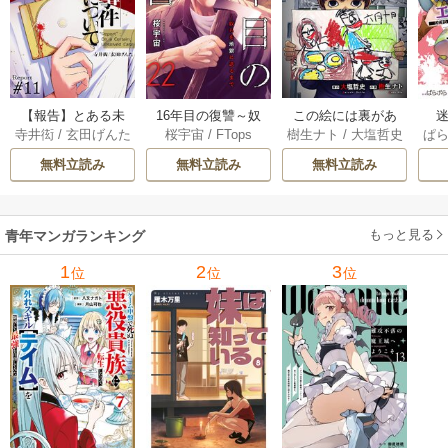
【報告】とある未
16年目の復讐～奴
この絵には裏があ
迷
寺井衒
/
玄田げんた
桜宇宙
/
FTops
樹生ナト
/
大塩哲史
ぱ
解決事件について 1
らを地獄に送るま
る 6巻
1巻
で 22巻
無料立読み
無料立読み
無料立読み
もっと見る
青年マンガランキング
1
2
3
位
位
位