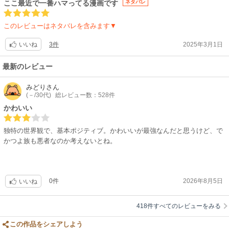
ここ最近で一番ハマってる漫画です
ネタバレ
このレビューはネタバレを含みます▼
3件
2025年3月1日
いいね
最新のレビュー
みどり
さん
(－/30代)
総レビュー数：528件
かわいい
独特の世界観で、基本ポジティブ。かわいいが最強なんだと思うけど、で
かつよ族も悪者なのか考えないとね。
0件
2026年8月5日
いいね
418件すべてのレビューをみる
この作品をシェアしよう