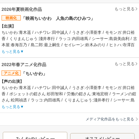
もっと見る
2026年夏映画化作品
映画化
「映画ちいかわ 人魚の島のひみつ」
【出演】
ちいかわ:青木遥 / ハチワレ:田中誠人 / うさぎ:小澤亜李 / モモンガ:井口裕
香 / くりまんじゅう:淺井孝行 / ラッコ:内田雄馬 / シーサー:島袋美由利 / 古
本屋:春海百乃 / 島二郎:最上嗣生 / セイレーン:鈴木みのり / ヒトハ:寺澤百
花 / フタバ:鈴代紗弓
もっと見る
【あらすじ】
ある日、ちいかわとハチワレが広場でくつろいでいると、突如として顔に
もっと見る
2022年春アニメ化作品
チラシを貼り付けたうさぎがやって来る。ハチワレがそのチラシを確認す
アニメ化
「ちいかわ」
ると、それは「特別な島へご招待」と書かれた招待状であった。「島での
【声の出演】
カンタンな討伐で100倍の報酬をもらおう」「限定島ラーメンに限定スイー
ちいかわ:青木遥 / ハチワレ:田中誠人 / うさぎ:小澤亜李 / モモンガ:井口裕
ツ、甘いもの辛いもの全部実質無料」といった言葉に釣られ、島合宿に行
香 / ポシェットの鎧さん:杉田智和 / 労働の鎧さん:東地宏樹 / ラーメンの鎧
くことを決めたちいかわたち。チラシの内容を怪しがるラッコ先生ととも
さん:松岡禎丞 / ラッコ:内田雄馬 / くりまんじゅう:淺井孝行 / シーサー:島
に乗船し、島に上陸したちいかわ一同を待ち受けていたものとは…!?
袋美由利
【制作会社】
もっと見る
【あらすじ】
サイピク（CygamesPictures）
「なんか小さくてかわいいやつ」通称「ちいかわ」たちが送る楽しくて、
【スタッフ情報】
メディア化作品をもっと見る
ちょっぴり切ない物語。時には辛いことで泣いちゃうけれど「ちいかわ」
原作・脚本:ナガノ
の周りにはやさしい友達や個性豊かなキャラクターがたくさん！ イラス
監督:及川啓
トレーター・ナガノによる大人気マンガ「ちいかわ」のアニメが始まりま
キャラクターデザイン:辻智子 / コンセプトアート:橋本真樹 / プロップデザ
オススメレビュー