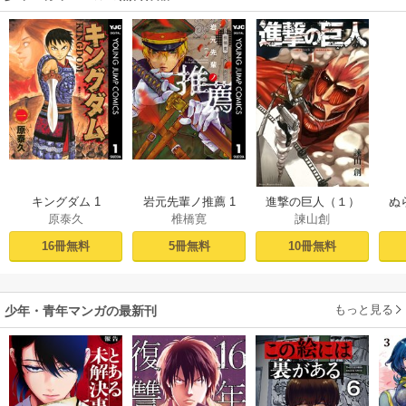
キングダム 1
岩元先輩ノ推薦 1
進撃の巨人（１）
ぬ
原泰久
椎橋寛
諫山創
16冊無料
5冊無料
10冊無料
もっと見る
少年・青年マンガの最新刊