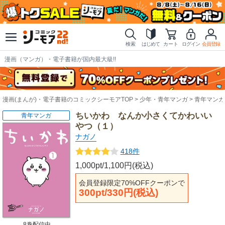
検索
はじめて
カート
ログイン
会員登録
漫画（マンガ）・電子書籍が国内最大級!!
漫画(まんが)・電子書籍のコミックシーモアTOP
少年・青年マンガ
青年マンガ
ちいかわ なんか小さくてかわいい
青年マンガ
やつ（１）
ナガノ
418件
1,000pt/1,100円(税込)
会員登録限定70%OFFクーポンで
300pt/330円(税込)
8巻配信中