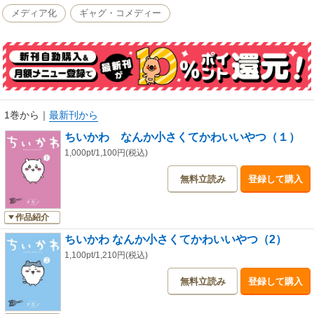
でも、大好きなハチワレやうさぎたちと、おいしいものを食べたり、労働
メディア化
ギャグ・コメディー
の報酬でほしいものを手に入れようとしたり、毎日を一生懸命生きる「ち
いかわ」の周りは、いつも笑顔で溢れています。
この本でしか読めない描きおろしエピソードももちろん収録！
もう一つの「ナガノワールド」、ここに開幕です！
1巻から
｜
最新刊から
ちいかわ なんか小さくてかわいいやつ（１）
1,000pt/1,100円(税込)
無料立読み
登録して購入
作品紹介
ちいかわ なんか小さくてかわいいやつ（2）
1,100pt/1,210円(税込)
無料立読み
登録して購入