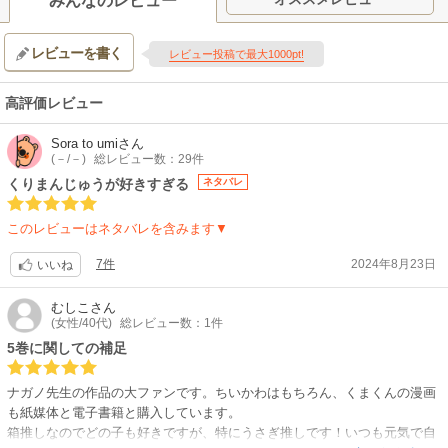
みんなのレビュー
す！
イン:高妻匠 / 色彩設計:長井彩香 / 美術監督:眞﨑萌 / CG監督:中野祥典 / 撮
【制作会社】
影監督:岡﨑正春 / 編集:髙橋歩 / 音響監督:土屋雅紀 / 音響効果:倉橋裕宗 /
レビューを書く
動画工房
レビュー投稿で最大1000pt!
音楽:トクマルシューゴ、上水樽力 / アニメーションプロデューサー:溝口侃
【スタッフ情報】
/ アニメーション制作:サイピク / 製作:川上洋一、古澤佳寛 / エグゼグティ
原作:ナガノ
ブプロデューサー:松崎容子 / プロデュース:今福太郎 / プロデューサー:小
高評価レビュー
シリーズディレクター:三原武憲
峯雅隆、障子直登 / 宣伝プロデューサー:林原祥一、斎藤愛子、狩野裕明 /
セットアップデザイン:朝倉夕貴 / 色彩設計:石黑けい / 撮影監督:金子直広
製作幹事:QTORY inc. / 配給:東宝
Sora to umi
さん
（三晃プロダクション） / 音響監督:土屋雅紀 / 音楽:トクマルシューゴ / 編
【公開日】
(－/－)
総レビュー数：29件
集:茶谷真悟
2026年7月24日
くりまんじゅうが好きすぎる
ネタバレ
【関連リンク】
【関連リンク】
公式サイト「ちいかわ」
公式サイト「映画ちいかわ 人魚の島のひみつ」
このレビューはネタバレを含みます▼
7件
2024年8月23日
いいね
むしこ
さん
(女性/40代)
総レビュー数：1件
5巻に関しての補足
ナガノ先生の作品の大ファンです。ちいかわはもちろん、くまくんの漫画
も紙媒体と電子書籍と購入しています。
箱推しなのでどの子も好きですが、特にうさぎ推しです！いつも元気で自