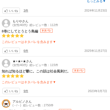
由気まま。なのにちゃんとちいかわやハチワレの事が大好きなうさぎ、可
もっとみる▼
愛いです！ずっと3人で仲良くしていて欲しいです。他の仲間たちも巻き
3件
2024年11月23日
込んでいつも賑やかで可愛くて癒やされる…だけでなく、時々出てくるち
いいね
ょっとドキッとする展開も、ナガノ先生の魅力だと思います。ナガノ先生
の表現の巧みさからもう目が離せません。
もりや
さん
(女性/40代)
総レビュー数：112件
5巻に関しての補足になりますが、5巻はちいかわのお話が他の巻より10ペ
ージほど少なく、最後の方にナガノ先生の別作品、くまくんのお話がお試
8巻にしてとうとう島編
ネタバレ
し版として収録されています。確かに、ちいかわのお話は少なめになるか
もしれませんが、同じポイント（お値段）の4巻は全139ページなのに対
このレビューはネタバレを含みます▼
し、5巻は168ページとなっております。また、今後の描き下ろしに出てく
る「オデ」というキャラクターの活躍する話や、ちいかわの頑張りが健気
6件
2025年11月27日
いいね
な黒い流れ星編なども収録されており、読み応え抜群だと思います。
くまくんのお話はナガノ先生がちいかわを発表する前に描いていた漫画
★+★+★
さん
で、こちらもオススメです。是非、お手に取っていただきたいです。オス
(女性/40代)
総レビュー数：115件
スメですよ！
知れば知るほど鬱に。この話は社会風刺だ。
ネタバレ
このレビューはネタバレを含みます▼
9件
2023年3月7日
いいね
アルビノ
さん
(－/－)
総レビュー数：2750件