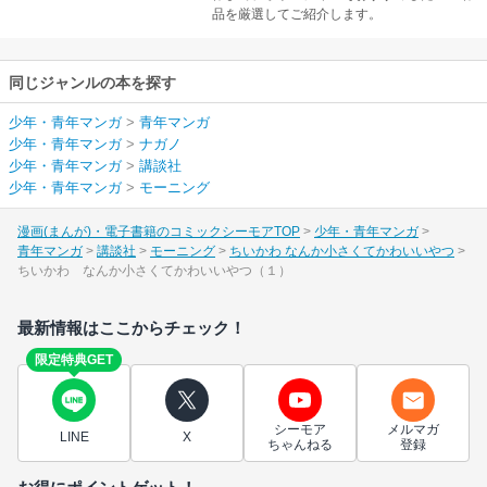
品を厳選してご紹介します。
同じジャンルの本を探す
少年・青年マンガ
>
青年マンガ
少年・青年マンガ
>
ナガノ
少年・青年マンガ
>
講談社
少年・青年マンガ
>
モーニング
漫画(まんが)・電子書籍のコミックシーモアTOP
少年・青年マンガ
青年マンガ
講談社
モーニング
ちいかわ なんか小さくてかわいいやつ
ちいかわ なんか小さくてかわいいやつ（１）
最新情報はここからチェック！
限定特典GET
シーモア
メルマガ
LINE
X
ちゃんねる
登録