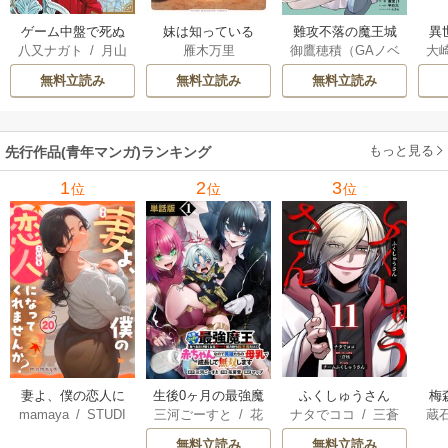
ゲーム中盤で死ぬ
妹は知っている
難攻不落の魔王城
異
八又ナガト
/
月山
雁木万里
御鷹穂積（GAノベ
大
悪役貴族に転生し
へようこそ～デバ
は
可也
ル／SBクリエイテ
Ａ
たので、外れスキ
フは不要と勇者パ
出
無料立読み
無料立読み
無料立読み
ィブ刊）
/
蚕堂j1
ル【テイム】を駆
ーティーを追い出
で
/
弓取葵
/
平石
使して最強を目指
された黒魔導士、
サ
六
/
ユウヒ
してみた
魔王軍の最高幹部
もっと見る
先行作品(青年マンガ)ランキング
に迎えられる～
1
2
3
位
位
位
妻よ、僕の恋人に
生後0ヶ月の最強魔
ふくしゅうさん
梅
mamaya
/
STUDI
三河ごーすと
/
花
ナタでココ
/
三蒼
蔵
なってくれません
王 食べるだけ強
O ZOON
房雪
/
マップ
核
/
チームふくし
カ
か？
くなるチート能力
無料立読み
無料立読み