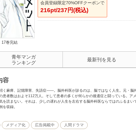
会員登録限定70%OFFクーポンで
216pt/237円(税込)
17巻完結
青年マンガ
最新刊を見る
ランキング
内容
招く麻痺、記憶障害、失語症――。脳外科医が診るのは、脳ではなく人生。元・脳
の患者数はおよそ112万人。そして患者の多くが何らかの後遺症と闘っている。ア
気を読まない。それは、少しの遅れが人生を左右する脳外科医ならではのふるまい
例を収録。
メディア化
広告掲載中
人間ドラマ