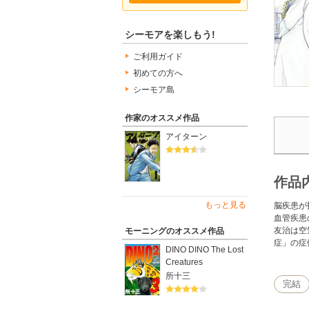
シーモアを楽しもう!
ご利用ガイド
初めての方へ
シーモア島
作家のオススメ作品
アイターン
作品
もっと見る
脳疾患が
血管疾患
友治は空
モーニングのオススメ作品
症」の症
DINO DINO The Lost
Creatures
所十三
完結