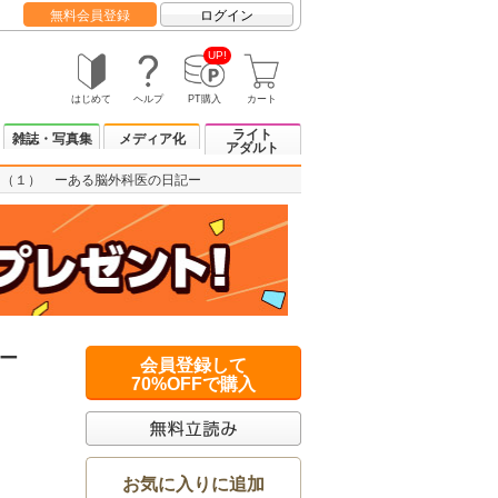
無料会員登録
ログイン
UP!
はじめて
ヘルプ
PT購入
カート
ライト
雑誌・写真集
メディア化
アダルト
ト（１） ーある脳外科医の日記ー
ー
会員登録して
70%OFFで購入
お気に入りに追加