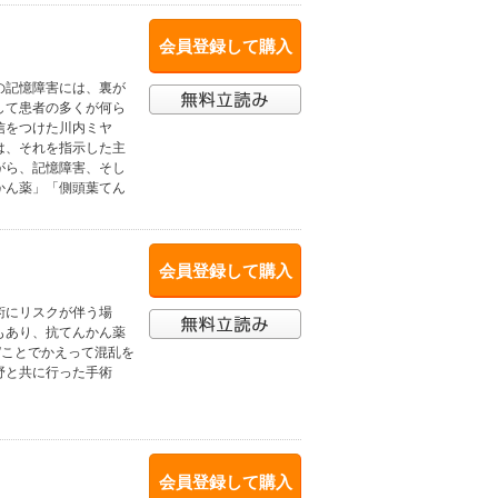
会員登録して購入
の記憶障害には、裏が
して患者の多くが何ら
信をつけた川内ミヤ
は、それを指示した主
がら、記憶障害、そし
かん薬」「側頭葉てん
会員登録して購入
術にリスクが伴う場
もあり、抗てんかん薬
”ことでかえって混乱を
野と共に行った手術
会員登録して購入