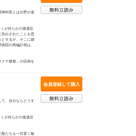
精神科医とは分野が違
」
多くが何らかの後遺症
に告白されたことを思
うとするが、そこに婚
野病院の再編計画は、
ラクナ梗塞」の症例を
会員登録して購入
して、自分ならどうす
多くが何らかの後遺症
三瓶たちも一目置く敏