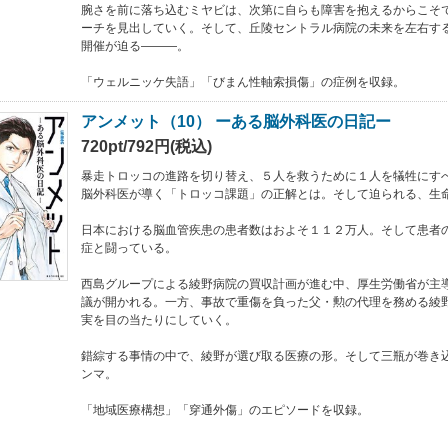
腕さを前に落ち込むミヤビは、次第に自らも障害を抱えるからこそ
ーチを見出していく。そして、丘陵セントラル病院の未来を左右す
開催が迫る―――。
「ウェルニッケ失語」「びまん性軸索損傷」の症例を収録。
アンメット（10） ーある脳外科医の日記ー
720pt/792円(税込)
暴走トロッコの進路を切り替え、５人を救うために１人を犠牲にす
脳外科医が導く「トロッコ課題」の正解とは。そして迫られる、生
日本における脳血管疾患の患者数はおよそ１１２万人。そして患者
症と闘っている。
西島グループによる綾野病院の買収計画が進む中、厚生労働省が主
議が開かれる。一方、事故で重傷を負った父・勲の代理を務める綾
実を目の当たりにしていく。
錯綜する事情の中で、綾野が選び取る医療の形。そして三瓶が巻き
ンマ。
「地域医療構想」「穿通外傷」のエピソードを収録。