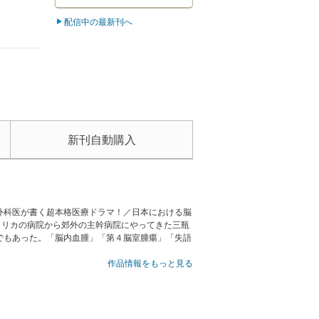
配信中の最新刊へ
新刊自動購入
外科医が書く超本格医療ドラマ！／日本における脳
メリカの病院から郊外の主幹病院にやってきた三瓶
でもあった。「脳内血腫」「第４脳室腫瘍」「失語
作品情報をもっと見る