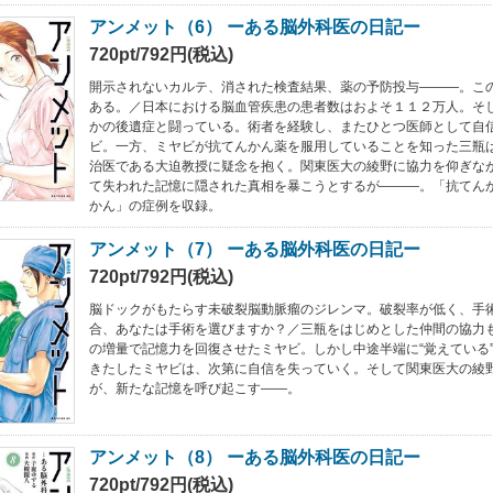
アンメット（6） ーある脳外科医の日記ー
720pt/792円(税込)
開示されないカルテ、消された検査結果、薬の予防投与―――。こ
ある。／日本における脳血管疾患の患者数はおよそ１１２万人。そ
かの後遺症と闘っている。術者を経験し、またひとつ医師として自
ビ。一方、ミヤビが抗てんかん薬を服用していることを知った三瓶
治医である大迫教授に疑念を抱く。関東医大の綾野に協力を仰ぎな
て失われた記憶に隠された真相を暴こうとするが―――。「抗てん
かん」の症例を収録。
アンメット（7） ーある脳外科医の日記ー
720pt/792円(税込)
脳ドックがもたらす未破裂脳動脈瘤のジレンマ。破裂率が低く、手
合、あなたは手術を選びますか？／三瓶をはじめとした仲間の協力
の増量で記憶力を回復させたミヤビ。しかし中途半端に“覚えている
きたしたミヤビは、次第に自信を失っていく。そして関東医大の綾
が、新たな記憶を呼び起こす――。
アンメット（8） ーある脳外科医の日記ー
720pt/792円(税込)