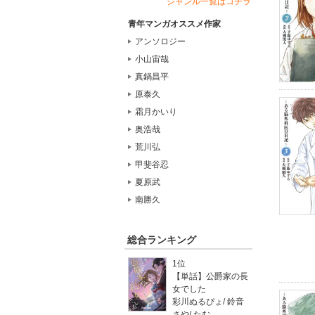
ジャンル一覧はコチラ
青年マンガオススメ作家
アンソロジー
小山宙哉
真鍋昌平
原泰久
霜月かいり
奥浩哉
荒川弘
甲斐谷忍
夏原武
南勝久
総合ランキング
1位
【単話】公爵家の長
女でした
彩川ぬるぴょ
/
鈴音
さや
/
たむ