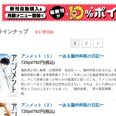
ラインナップ
全17巻完結
1
2
>
アンメット（１） ーある脳外科医の日記ー
720pt/792円(税込)
脳疾患が招く麻痺、記憶障害、失語症――。脳外科医が診るのは、
脳外科医が書く超本格医療ドラマ！／日本における脳血管疾患の患者
人。そして患者の多くが何らかの後遺症と闘っている。アメリカの
院にやってきた三瓶友治は空気を読まない。それは、少しの遅れが
医ならではのふるまいでもあった。「脳内血腫」「第４脳室腫瘍」
録。
アンメット（２） ーある脳外科医の日記ー
720pt/792円(税込)