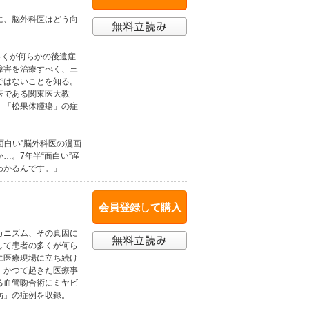
に、脳外科医はどう向
多くが何らかの後遺症
障害を治療すべく、三
ではないことを知る。
医である関東医大教
」「松果体腫瘍」の症
面白い”脳外科医の漫画
…。7年半“面白い”産
わかるんです。」
会員登録して購入
カニズム、その真因に
して患者の多くが何ら
に医療現場に立ち続け
、かつて起きた医療事
る血管吻合術にミヤビ
病」の症例を収録。