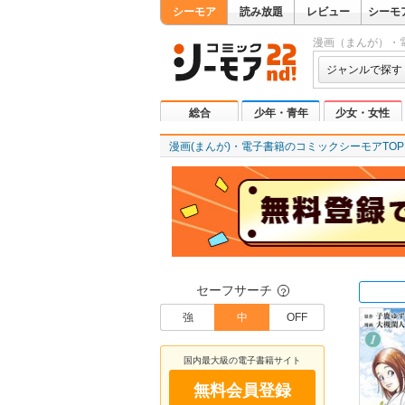
シーモア
読み放題
レビュー
シーモ
漫画（まんが）・
ジャンルで探す
総合
少年・青年
少女・女性
漫画(まんが)・電子書籍のコミックシーモアTOP
セーフサーチ
？
強
中
OFF
国内最大級の電子書籍サイト
無料会員登録