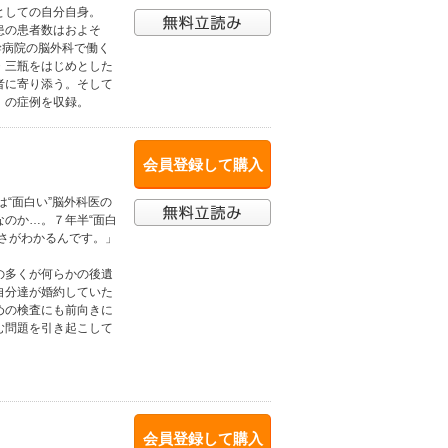
としての自分自身。
患の患者数はおよそ
幹病院の脳外科で働く
・三瓶をはじめとした
者に寄り添う。そして
」の症例を収録。
会員登録して購入
“面白い”脳外科医の
のか…。７年半“面白
さがわかるんです。」
の多くが何らかの後遺
自分達が婚約していた
めの検査にも前向きに
む問題を引き起こして
会員登録して購入