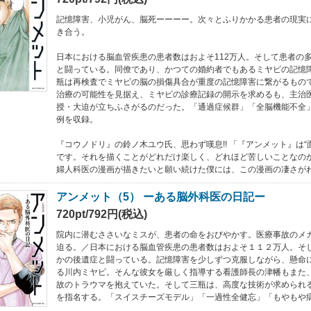
記憶障害、小児がん、脳死ーーーー。次々とふりかかる患者の現実
き合う。
日本における脳血管疾患の患者数はおよそ112万人。そして患者の
と闘っている。同僚であり、かつての婚約者でもあるミヤビの記憶
瓶は再検査でミヤビの脳の損傷具合が重度の記憶障害に繋がるもの
治療の可能性を見据え、ミヤビの診療記録の開示を求めるも、主治
授・大迫が立ちふさがるのだった。「通過症候群」「全脳機能不全
例を収録。
『コウノドリ』の鈴ノ木ユウ氏、思わず嘆息!! 「『アンメット』は“
です。それを描くことがどれだけ楽しく、どれほど苦しいことなのか
婦人科医の漫画が描きたいと願い続けた僕には、この漫画の凄さが
アンメット（5） ーある脳外科医の日記ー
720pt/792円(税込)
院内に潜むささいなミスが、患者の命をおびやかす。医療事故のメ
迫る。／日本における脳血管疾患の患者数はおよそ１１２万人。そ
かの後遺症と闘っている。記憶障害を少しずつ克服しながら、懸命
る川内ミヤビ。そんな彼女を厳しく指導する看護師長の津幡もまた
故のトラウマを抱えていた。そして三瓶は、高度な技術が求められ
を指名する。「スイスチーズモデル」「一過性全健忘」「もやもや