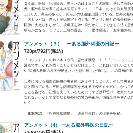
２９歳、医師、記憶障害。失ったのは１日ごとの記憶、そして医師
元・脳外科医が書く超本格医療ドラマ！！／日本における脳血管疾
112万人。患者の多くが、何らかの後遺症と闘っている。郊外の基
川内ミヤビは、自らも記憶障害を抱える。アメリカ帰りの脳外科医
同僚に支えられながら、後遺症を持つ身だからこそできる方法で患
明らかになる、ミヤビと三瓶の過去。「下垂体腫瘍」「左半側無視
アンメット（３） ーある脳外科医の日記ー
720pt/792円(税込)
『コウノドリ』の鈴ノ木ユウ氏、思わず嘆息！！ 「『アンメット』は
漫画です。それを描くことがどれだけ楽しく、どれほど苦しいことな
い”産婦人科医の漫画が描きたいと願い続けた僕には、この漫画の凄
日本における脳血管疾患の患者数はおよそ１１２万人。そして患者
症と闘っている。三瓶は記憶障害を抱える同僚のミヤビに、かつて
ことを告げる。記憶を失っているためにミヤビは戸惑い、治療のた
なれない。そして度重なる脳外科の緊急手術が、病院全体を巻き込
いく。
「相貌失認」「転移性脳腫瘍」「通過症候群」の症例を収録。
アンメット（4） ーある脳外科医の日記ー
720pt/792円(税込)