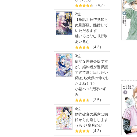
（4.7）
2位
【単話】拝啓見知ら
ぬ旦那様、離婚して
いただきます
紬いろと
/
久川航璃
/
あいるむ
（4.3）
3位
病弱な悪役令嬢です
が、婚約者が過保護
すぎて逃げ出したい
(私たち犬猿の仲でし
たよね！？)
小箱ハコ
/
沢野いず
み
（3.5）
4位
婚約破棄の悪意は娼
館からお返しします
うもう
/
皐月めい
（4.2）