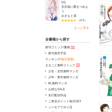
5位
宝石箱に愛をつめよ
う
みきもと凜
（4.5）
もっと見る
全書籍から探す
新刊コミック/書籍
新刊発売予定
ランキング
(毎日更新)
まるごと無料コミック
少女・女性無料マンガ
少年・青年無料マンガ
BL無料マンガ
お得なSALE
先行配信作品
ご来店ポイント毎日GET
シーモアでポイ活