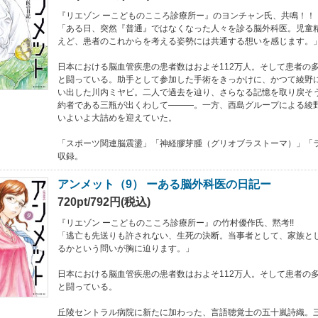
『リエゾン ーこどものこころ診療所ー』のヨンチャン氏、共鳴！！
「ある日、突然『普通』ではなくなった人々を診る脳外科医。児童
えど、患者のこれからを考える姿勢には共通する想いを感じます。
日本における脳血管疾患の患者数はおよそ112万人。そして患者の
と闘っている。助手として参加した手術をきっかけに、かつて綾野
い出した川内ミヤビ。二人で過去を辿り、さらなる記憶を取り戻そ
約者である三瓶が出くわして―――。一方、西島グループによる綾
いよいよ大詰めを迎えていた。
「スポーツ関連脳震盪」「神経膠芽腫（グリオブラストーマ）」「
収録。
アンメット（9） ーある脳外科医の日記ー
720pt/792円(税込)
『リエゾン ーこどものこころ診療所ー』の竹村優作氏、黙考!!
「逃亡も先送りも許されない、生死の決断。当事者として、家族と
るかという問いが胸に迫ります。」
日本における脳血管疾患の患者数はおよそ112万人。そして患者の
と闘っている。
丘陵セントラル病院に新たに加わった、言語聴覚士の五十嵐詩織。