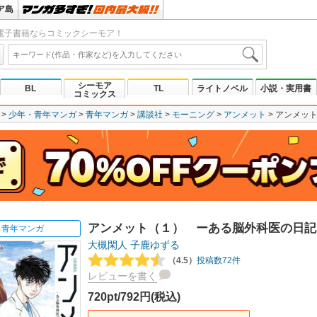
ア島
電子書籍ならコミックシーモア！
シーモア
BL
TL
ライトノベル
小説・実用書
コミックス
少年・青年マンガ
青年マンガ
講談社
モーニング
アンメット
アンメッ
アンメット（１） ーある脳外科医の日記
青年マンガ
大槻閑人
子鹿ゆずる
（4.5）
投稿数72件
レビューを書く
720pt/792円(税込)