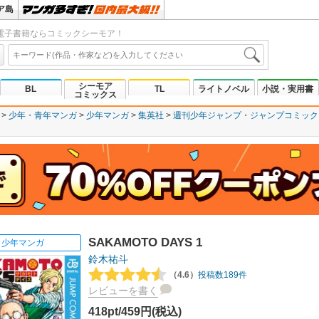
ア島
電子書籍ならコミックシーモア！
シーモア
BL
TL
ライトノベル
小説・実用書
コミックス
少年・青年マンガ
少年マンガ
集英社
週刊少年ジャンプ
ジャンプコミックスD
SAKAMOTO DAYS 1
少年マンガ
鈴木祐斗
（4.6）
投稿数189件
レビューを書く
418pt/459円(税込)