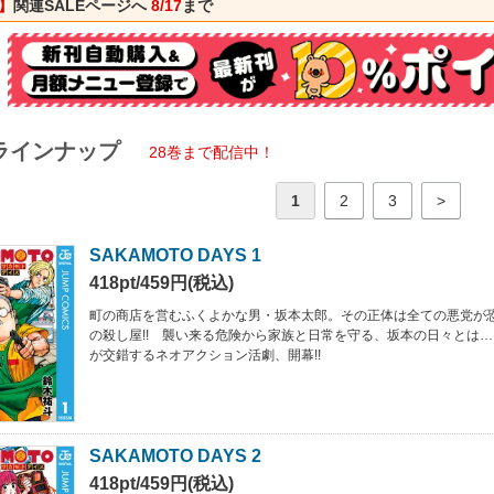
】
関連SALEページへ
8/17
まで
ラインナップ
28巻まで配信中！
1
2
3
>
SAKAMOTO DAYS 1
418pt/459円(税込)
町の商店を営むふくよかな男・坂本太郎。その正体は全ての悪党が
の殺し屋!! 襲い来る危険から家族と日常を守る、坂本の日々とは…
が交錯するネオアクション活劇、開幕!!
SAKAMOTO DAYS 2
418pt/459円(税込)