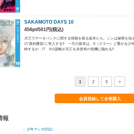
SAKAMOTO DAYS 10
456pt/501円(税込)
JCCでデータバンクに関する情報を探る坂本たち。シンは秘密を知
の“真剣勝負”に突入する!! 一方の坂本は、X（スラー）と繋がる少
峙するが…!? Xの謀略がJCCを未曾有の危機に陥れる!!
1
2
3
>
会員登録して全巻購入
情報
：
少年マンガ(5位)