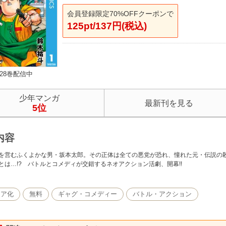
会員登録限定70%OFFクーポンで
125pt/137円(税込)
28巻配信中
少年マンガ
最新刊を見る
5位
内容
を営むふくよかな男・坂本太郎。その正体は全ての悪党が恐れ、憧れた元・伝説の殺
とは…!? バトルとコメディが交錯するネオアクション活劇、開幕!!
ィア化
無料
ギャグ・コメディー
バトル・アクション