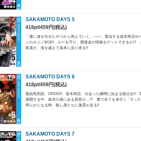
SAKAMOTO DAYS 5
418pt/459円(税込)
「運に身を任せたやつから死んでいく」――。緊迫する坂本商店vs
ンのカジノ対決!! ルーを守り、懸賞金の情報をゲットできるか!?
客達が、海を越えて坂本に迫り来る!!
SAKAMOTO DAYS 6
418pt/459円(税込)
最凶死刑囚、ORDER、坂本商店、出会った瞬間に始まる殺仕合!!
展開する中、坂本の身にある異変が…!? 裏で全てを糸引く「X（
明らかになる時、殺し屋たちに激震が走る!!
SAKAMOTO DAYS 7