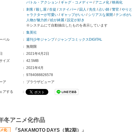
バトル・アクション
/
ギャグ・コメディー
/
アニメ化
/
映画化
：
刺客
/
殺し屋
/
生徒
/
スナイパー
/
囚人
/
先生
/
占い師
/
警官
/
やり
ャラクターが可愛い
/
ギャップがいい
/
シリアスな展開
/
テンポが
人物が魅力的
/
絵が綺麗
/
設定が好き
※システムにて自動抽出したものを表示しています
：
集英社
ーベル
：
週刊少年ジャンプ
/
ジャンプコミックスDIGITAL
：
無期限
日
：
2021年4月2日
サイズ
：
42.5MB
：
2021年4月
：
9784088826578
ーア
：
ブラウザビューア
ェアする
：
7年冬アニメ化作品
「SAKAMOTO DAYS（第2期）」
メ化