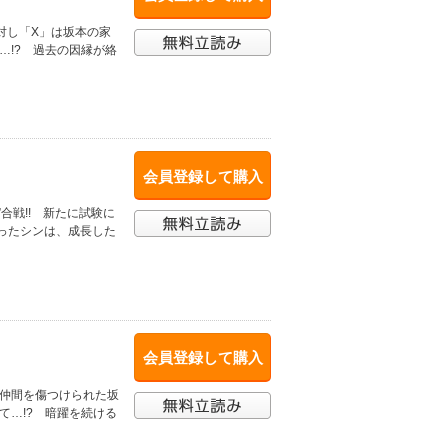
対し「X」は坂本の家
…!? 過去の因縁が絡
会員登録して購入
合戦!! 新たに試験に
なったシンは、成長した
会員登録して購入
 仲間を傷つけられた坂
て…!? 暗躍を続ける