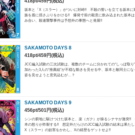
418pt/459円(税込)
坂本と「X（スラー）」がついに対峙!! 不殺の誓いを立てる坂本に
族を盾に揺さぶりをかける!! 爆発寸前の殺意に飲み込まれた坂本は
み合い、殺連襲撃事件は予想外の事態へと発展!!
SAKAMOTO DAYS 8
418pt/459円(税込)
JCC編入試験の三次試験は、複数のチームに分かれての“しっぽ取り”
加わった3人の“推薦組”が不穏な動きを見せる中、坂本と敵同士に
姿を見せようと意気込むが…？
SAKAMOTO DAYS 9
456pt/501円(税込)
シンの窮地に駆けつけた坂本と、楽（ガク）が操るシナヤが激突!!
本の怒りが炸裂する!! 想定外だらけのJCC編入試験の結末は果たし
X（スラー）の妨害をかわし、Xの経歴をゲットせよ!!