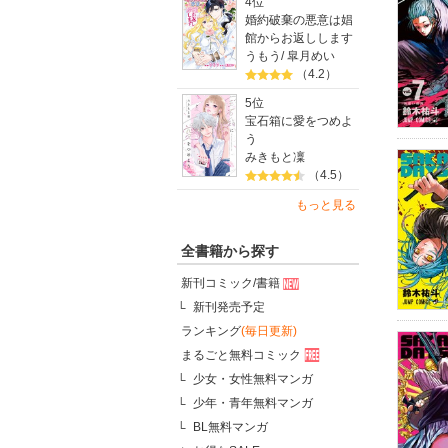
4位
婚約破棄の悪意は娼
館からお返しします
うもう
/
皐月めい
（4.2）
5位
宝石箱に愛をつめよ
う
みきもと凜
（4.5）
もっと見る
全書籍から探す
新刊コミック/書籍
新刊発売予定
ランキング
(毎日更新)
まるごと無料コミック
少女・女性無料マンガ
少年・青年無料マンガ
BL無料マンガ