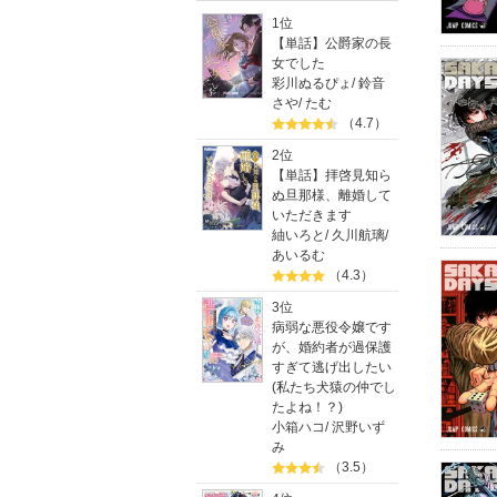
1位
【単話】公爵家の長
女でした
彩川ぬるぴょ
/
鈴音
さや
/
たむ
（4.7）
2位
【単話】拝啓見知ら
ぬ旦那様、離婚して
いただきます
紬いろと
/
久川航璃
/
あいるむ
（4.3）
3位
病弱な悪役令嬢です
が、婚約者が過保護
すぎて逃げ出したい
(私たち犬猿の仲でし
たよね！？)
小箱ハコ
/
沢野いず
み
（3.5）