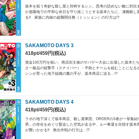
坂本を狙う奇妙な殺し屋と対峙するシン。思考の読めない敵に対抗す
か遊園地での平和な休日を守り抜こうとする坂本たちに、凄腕殺し
る!! 家族に内緒の超難関任務（ミッション）の行方は!?
SAKAMOTO DAYS 3
418pt/459円(税込)
賞金100万円を狙い、商店街主催のサバゲー大会に出場した坂本た
さ一級品の狙撃手（スナイパー）・平助とチームを組むことになるが
シンが育った地下組織の魔の手が、坂本商店に迫る…!?
SAKAMOTO DAYS 4
418pt/459円(税込)
ラボの地下深くで坂本商店、殺し屋軍団、ORDERの3者が一挙集結!
男」の存在をめぐり緊迫した空気が走る中、ルー奪還を目指す坂本
が襲いかかる!! 救出作戦の行方は…!?