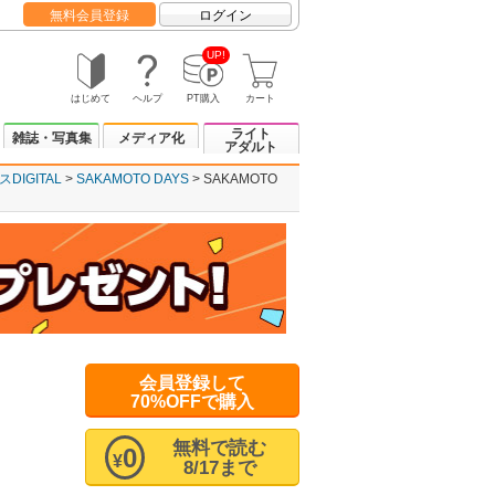
無料会員登録
ログイン
UP!
はじめて
ヘルプ
PT購入
カート
ライト
雑誌・写真集
メディア化
アダルト
IGITAL
SAKAMOTO DAYS
SAKAMOTO
会員登録して
70%OFFで購入
無料で読む
0
¥
8/17まで