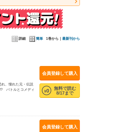
詳細
簡単
1巻から｜
最新刊から
会員登録して購入
恐れ、憧れた元・伝説
無料で読む
!? バトルとコメディ
0
¥
8/17まで
会員登録して購入