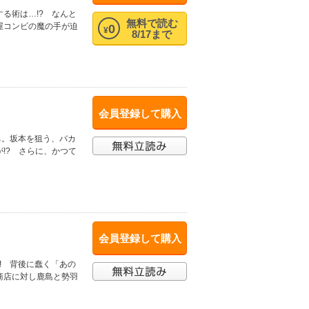
る術は…!? なんと
無料で読む
屋コンビの魔の手が迫
0
¥
8/17まで
会員登録して購入
ち。坂本を狙う、バカ
!? さらに、かつて
会員登録して購入
! 背後に蠢く「あの
商店に対し鹿島と勢羽