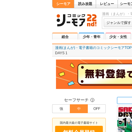
シーモア
読み放題
レビュー
シーモ
漫画（まんが）・
ジャンルで探す
総合
少年・青年
少女・女性
漫画(まんが)・電子書籍のコミックシーモアTOP
DAYS 1
セーフサーチ
？
強
中
OFF
国内最大級の電子書籍サイト