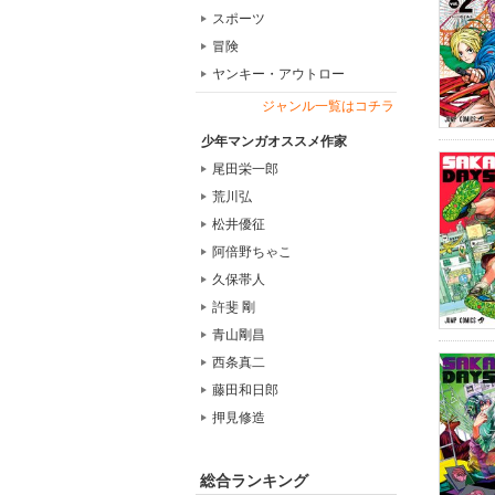
スポーツ
冒険
ヤンキー・アウトロー
ジャンル一覧はコチラ
少年マンガオススメ作家
尾田栄一郎
荒川弘
松井優征
阿倍野ちゃこ
久保帯人
許斐 剛
青山剛昌
西条真二
藤田和日郎
押見修造
総合ランキング