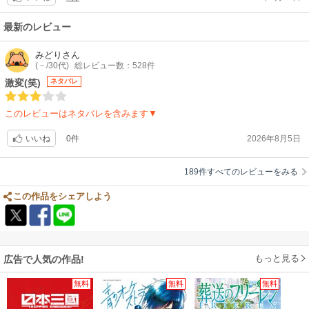
一撃の重さが伝わってくる。読み進めると画力も追いついてきて、ものす
ごい迫力です。バトルシーンだけで言えば、こんなに描ける人あんまりい
最新のレビュー
ないんじゃないかな。バトルの内容は全然人間味ないです。坂本が周りに
あるもので戦うので、固定の武器がない主人公は斬新で面白いです。
みどり
さん
(－/30代)
総レビュー数：528件
ストーリーはテンポがいい。とにかく短い期間でいろんなとこ行きますw
激変(笑)
ネタバレ
あっちこっち行っていろんな人が出てきて戦って次のとこ行って…とせわ
しないw今何してんだっけ？ってわからなくなりますw
このレビューはネタバレを含みます▼
男女問わずキャラクターがかっこいいんですが、面白さで言えばモブたち
0件
2026年8月5日
いいね
です。周りで戦ってんのにあの世界の一般人誰も慌てないwなんか吹っ飛
んでも「わぉ」くらいのリアクションしかせず、なんか癖になりますw
189件すべてのレビューをみる
しっかり最終巻まで読んで、映画も観たいなーと思います。
この作品をシェアしよう
もっと見る
広告で人気の作品!
無料
無料
無料