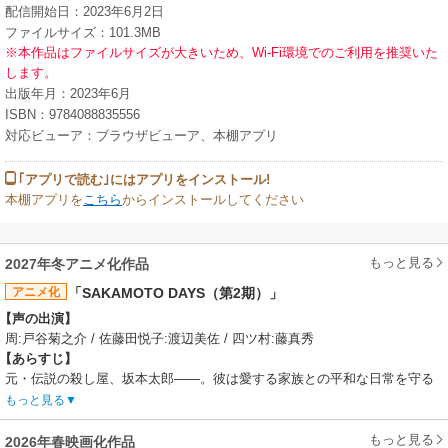
配信開始日：2023年6月2日
ファイルサイズ：101.3MB
※本作品はファイルサイズが大きいため、Wi-Fi環境でのご利用を推奨いた
します。
出版年月：2023年6月
ISBN：9784088835556
対応ビューア：ブラウザビューア、本棚アプリ
｢アプリで読む｣にはアプリをインストール!
本棚アプリを
こちら
からインストールしてください
もっと見る
2027年冬アニメ化作品
アニメ化
「SAKAMOTO DAYS（第2期）」
【声の出演】
周:戸谷菊之介 / 佐藤田悦子:渡辺美佐 / 四ツ村:藤真秀
【あらすじ】
元・伝説の殺し屋、坂本太郎――。彼は愛する家族との平和な日常を守る
為、再び戦場へと足を踏み入れる！暗躍する×（スラー）の情報をゲットす
もっと見る
べく、坂本は、シンと共にJCCへの潜入捜査をスタート。一方、京都任務
に向かうORDERの南雲、神々廻、大佛は、そこで想定外の刺客に襲撃され
もっと見る
2026年春映画化作品