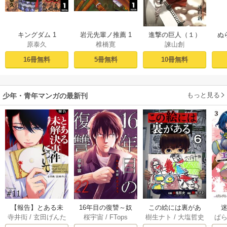
キングダム 1
岩元先輩ノ推薦 1
進撃の巨人（１）
ぬ
原泰久
椎橋寛
諫山創
16冊無料
5冊無料
10冊無料
もっと見る
少年・青年マンガの最新刊
【報告】とある未
16年目の復讐～奴
この絵には裏があ
迷
寺井衒
/
玄田げんた
桜宇宙
/
FTops
樹生ナト
/
大塩哲史
ぱ
解決事件について 1
らを地獄に送るま
る 6巻