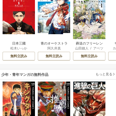
日本三國
青のオーケストラ
葬送のフリーレン
松木いっか
阿久井真
山田鐘人
/
アベツ
カサ
無料立読み
無料立読み
無料立読み
もっと見る
少年・青年マンガの無料作品