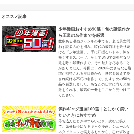
オススメ記事
少年漫画おすすめ50選！旬の話題作か
ら王道の名作までを厳選
数多ある漫画ジャンルの中でも、老若男女問
わず読者の心を掴み、時代の最前線を走り続
ける「少年漫画」。手に汗握るバトル、胸を
熱くするスポーツ、そしてSNSで爆発的な話
題を呼ぶ最新作まで、その魅力は尽きること
がありません。今回は、2026年にさらなる飛
躍が期待される注目作から、世代を超えて愛
され続ける不朽の名作まで、おすすめの50作
品を厳選しました。あなたの日常に彩りと刺
激をくれる、最高の一冊をここから見つけて
ください。
傑作ギャグ漫画100選｜とにかく笑い
たいときにおすすめ
落ち込んだときやつらいとき、読むと笑え
て、気分転換になるギャグ漫画。シュールな
ネタでクスッと笑えるものから、思わず吹き