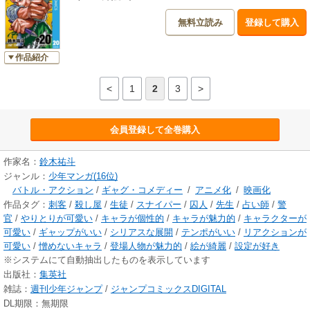
無料立読み
登録して購入
作品紹介
<
1
2
3
>
会員登録して全巻購入
作家名：
鈴木祐斗
ジャンル：
少年マンガ(16位)
バトル・アクション
/
ギャグ・コメディー
/
アニメ化
/
映画化
作品タグ：
刺客
/
殺し屋
/
生徒
/
スナイパー
/
囚人
/
先生
/
占い師
/
警
官
/
やりとりが可愛い
/
キャラが個性的
/
キャラが魅力的
/
キャラクターが
可愛い
/
ギャップがいい
/
シリアスな展開
/
テンポがいい
/
リアクションが
可愛い
/
憎めないキャラ
/
登場人物が魅力的
/
絵が綺麗
/
設定が好き
※システムにて自動抽出したものを表示しています
出版社：
集英社
雑誌：
週刊少年ジャンプ
/
ジャンプコミックスDIGITAL
DL期限：無期限