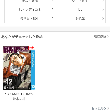
少女・女性
少年・青年
TL・レディコミ
BL
異世界・転生
お色気
履歴削除
あなたがチェックした作品
無料
SAKAMOTO DAYS
鈴木祐斗
もっと見る