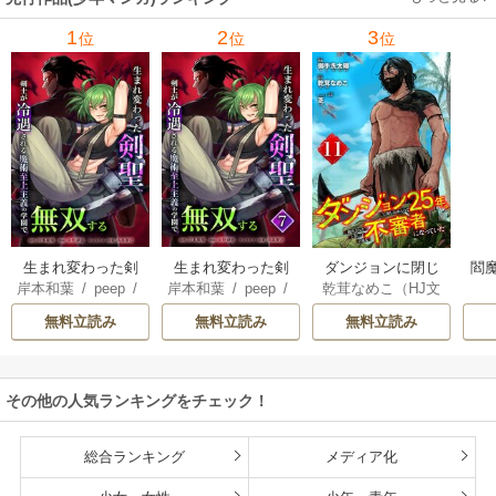
1
2
3
位
位
位
生まれ変わった剣
生まれ変わった剣
ダンジョンに閉じ
閻魔
岸本和葉
/
peep
/
岸本和葉
/
peep
/
乾茸なめこ（HJ文
聖、剣士が冷遇さ
聖、剣士が冷遇さ
込められて25年。
染野静也
/
桑島黎
染野静也
/
桑島黎
庫／ホビージャパ
れる魔術至上主義
れる魔術至上主義
救出されたときに
無料立読み
無料立読み
無料立読み
音
/
taskey STUDI
音
/
taskey STUDI
ン刊）
/
御手洗太
の学園で無双する
の学園で無双する
は立派な不審者に
O
O
陽
/
芝
【単行本版】
なっていた【分冊
版】
その他の人気ランキングをチェック！
総合ランキング
メディア化