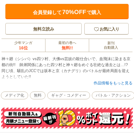
70%OFF
会員登録して
で購入
無料立読み
お気に入り
少年マンガ
最初の巻へ
新刊
16位
無料!!
自動購入
神々廻（シシバ）vs四ツ村、大佛vs芸妓の殺仕合いで、血飛沫に染まる京
都の街!! 師弟関係にあった四ツ村と神々廻をめぐる壮絶な過去とは…!?
同じ頃、騒乱のJCCでは坂本と京（カナグリ）のバトルが最終局面を迎え
ようとしていた!!
作品情報をもっと見る
メディア化
無料
ギャグ・コメディー
バトル・アクション