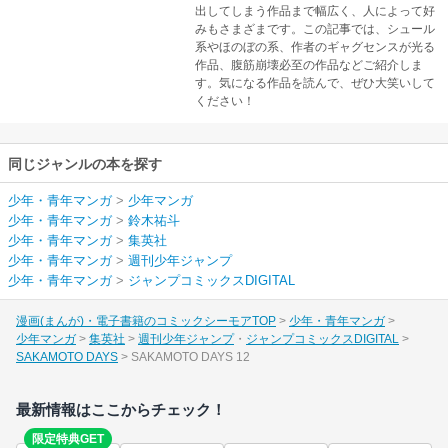
出してしまう作品まで幅広く、人によって好
みもさまざまです。この記事では、シュール
系やほのぼの系、作者のギャグセンスが光る
作品、腹筋崩壊必至の作品などご紹介しま
す。気になる作品を読んで、ぜひ大笑いして
ください！
同じジャンルの本を探す
少年・青年マンガ
>
少年マンガ
少年・青年マンガ
>
鈴木祐斗
少年・青年マンガ
>
集英社
少年・青年マンガ
>
週刊少年ジャンプ
少年・青年マンガ
>
ジャンプコミックスDIGITAL
漫画(まんが)・電子書籍のコミックシーモアTOP
少年・青年マンガ
少年マンガ
集英社
週刊少年ジャンプ
ジャンプコミックスDIGITAL
SAKAMOTO DAYS
SAKAMOTO DAYS 12
最新情報はここからチェック！
限定特典GET