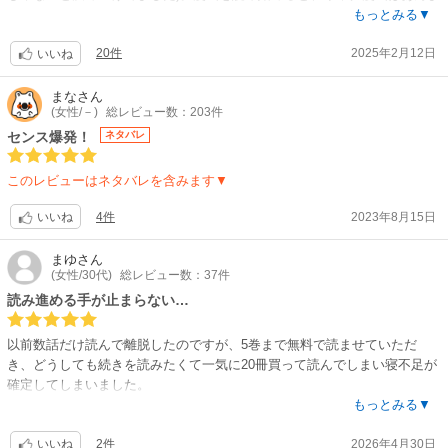
り読まないけどまあまあ面白いな〜くらいだったのが、次第に雰囲気が変
もっとみる▼
わっていきます。誰が坂本さんに10億の懸賞金かけたのか？スラーって何
20件
2025年2月12日
者？から物語が進んでいき、そしてどんどん続きが気になって手が止まら
いいね
なくなっていきます(私は1日かけて全部読み切ってしまいました)。そし
て…南雲がめえぇぇっちゃくちゃかあっっっこいいいってなりました。笑
まな
さん
(女性/－)
総レビュー数：203件
嘘つき、変装の達人、イケメン、強い、最高じゃないっすか…。あ、いや
でも登場人物全員かなりかっこいいな！？敵すらかっこいいし、スラーの
センス爆発！
ネタバレ
過去を知ってからは何とも言えない気持ちに…。戦闘シーンが最高すぎて
ワクワクします。初めは坂本さんの最強に痺れましたが、作者の絶妙なギ
このレビューはネタバレを含みます▼
ャグセンスもまた最高に面白いです。ジャンプの王道っちゃ王道です。ジ
ャンプの代表作品がどんどん終わっていく中で、ジャンプどうなるんだろ
4件
2023年8月15日
いいね
うと勝手に心配してましたが、サカモトデイズ、十分ジャンプを支えてい
く作品だと思います！！！偉そうですみません。でもほんっとうに面白い
まゆ
さん
です。特に最新巻、その先も本誌で追っちゃいましたが、どうなっちゃう
(女性/30代)
総レビュー数：37件
んでしょうね、、南雲、坂本、赤尾の同期メンが大好きなので、ちょっと
読み進める手が止まらない…
泣きそうになっちゃいました。いやぁ、、久しぶりに面白い漫画が読めて
幸せだなぁと余韻に浸ってます。アニメ化ありがとう！おかげで最高の漫
以前数話だけ読んで離脱したのですが、5巻まで無料で読ませていただ
画に出会えました！これからも応援します！！！あ、自分のレビュー100
き、どうしても続きを読みたくて一気に20冊買って読んでしまい寝不足が
件目がこのレビューになっちゃいました、それもまたなんか嬉しい…サカ
確定してしまいました。
モトデイズもっと売れてもいいと思うしもっと色んな人に読んでほしい
もっとみる▼
な。
始めはそんなに絵がうまくないな…粗さが目立つな…と思っていたんです
2件
2026年4月30日
が、バトルシーンはめちゃくちゃ迫力があります。バトルのスピード感、
いいね