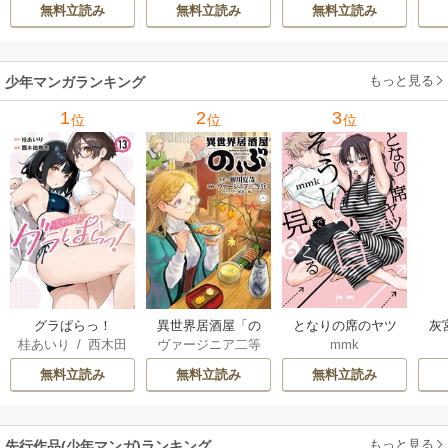
1巻
で 22巻
無料立読み
無料立読み
無料立読み
もっと見る
少年マンガランキング
1
2
3
位
位
位
グラぱらっ！
異世界居酒屋「の
となりの席のヤツ
灰
桂あいり
/
西木田
ヴァージニア二等
mmk
ぶ」
がそういう目で見
景志
兵
/
蝉川夏哉
/
転
てくる
無料立読み
無料立読み
無料立読み
もっと見る
先行作品(少年マンガ)ランキング