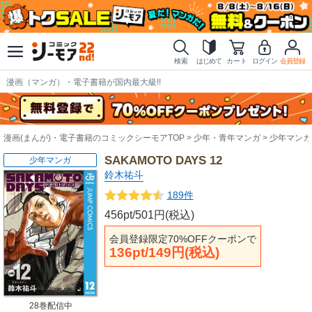
検索
はじめて
カート
ログイン
会員登録
漫画（マンガ）・電子書籍が国内最大級!!
漫画(まんが)・電子書籍のコミックシーモアTOP
少年・青年マンガ
少年マンガ
SAKAMOTO DAYS 12
少年マンガ
鈴木祐斗
189件
456pt/501円(税込)
会員登録限定70%OFFクーポンで
136pt/149円(税込)
28巻配信中