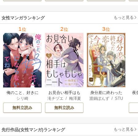
す。 9巻
もっと見る
女性マンガランキング
1
2
3
位
位
位
俺のこと、好きに
お見合い相手はも
身分差に終わった
夜
シリ崎
滝チヅエ
/
梅澤夏
渡鍋ぽんず
/
STU
ならないでね。
じゃもじゃニート
恋を、今さらです
は
子（エブリスタ）
DIO ZOON
が。
さ
無料立読み
無料立読み
もっと見る
先行作品(女性マンガ)ランキング