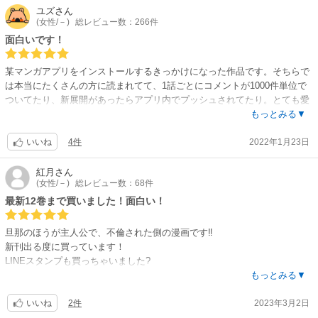
ユズ
さん
(女性/－)
総レビュー数：266件
面白いです！
某マンガアプリをインストールするきっかけになった作品です。そちらで
は本当にたくさんの方に読まれてて、1話ごとにコメントが1000件単位で
ついてたり、新展開があったらアプリ内でプッシュされてたり。とても愛
されていて、私も大好きです。のぶくんはもちろん、アイコパスにも愛着
もっとみる▼
を感じてしまうくらい。笑
4件
2022年1月23日
作者さんが基本的に人間愛にあふれた方なんだと思います。イライラ展開
いいね
も多いですが、そういう時には作者コメントで救われたりしてます。最後
までの展開を決めた上で描かれていて、連載しているマンガアプリでは
紅月
さん
(女性/－)
総レビュー数：68件
2022年内に最終回予定とのこと。フィナーレに向け、これからますます楽
しみです。
最新12巻まで買いました！面白い！
旦那のほうが主人公で、不倫された側の漫画です‼
新刊出る度に買っています！
LINEスタンプも買っちゃいました?
もっとみる▼
最初はとにかく胸糞悪い！でしたが、今はアイコパスある意味好きです
2件
2023年3月2日
(笑)
いいね
のぶる君が大好きなので、絶対許せませんが(笑)