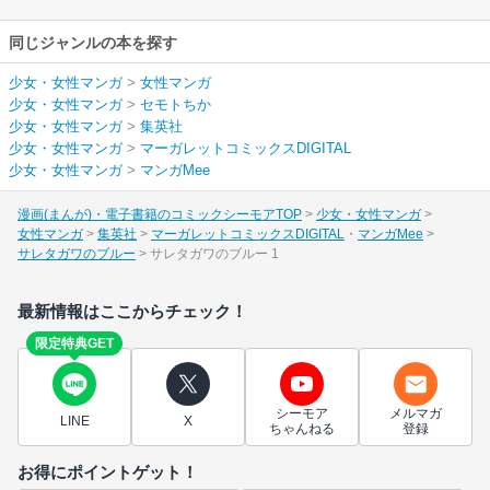
同じジャンルの本を探す
少女・女性マンガ
>
女性マンガ
少女・女性マンガ
>
セモトちか
少女・女性マンガ
>
集英社
少女・女性マンガ
>
マーガレットコミックスDIGITAL
少女・女性マンガ
>
マンガMee
漫画(まんが)・電子書籍のコミックシーモアTOP
少女・女性マンガ
女性マンガ
集英社
マーガレットコミックスDIGITAL
マンガMee
サレタガワのブルー
サレタガワのブルー 1
最新情報はここからチェック！
限定特典GET
シーモア
メルマガ
LINE
X
ちゃんねる
登録
お得にポイントゲット！