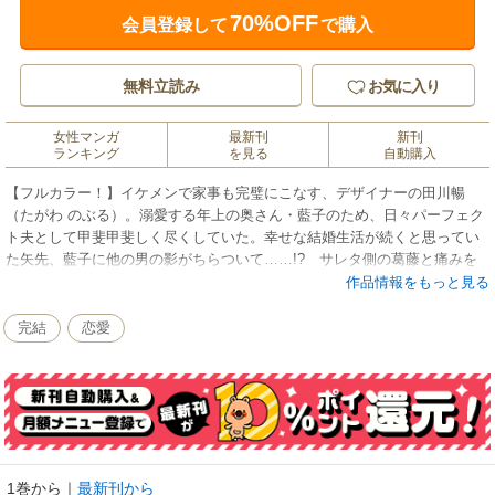
70%OFF
会員登録して
で購入
無料立読み
お気に入り
女性マンガ
最新刊
新刊
ランキング
を見る
自動購入
【フルカラー！】イケメンで家事も完璧にこなす、デザイナーの田川暢
（たがわ のぶる）。溺愛する年上の奥さん・藍子のため、日々パーフェク
ト夫として甲斐甲斐しく尽くしていた。幸せな結婚生活が続くと思ってい
た矢先、藍子に他の男の影がちらついて……!? サレタ側の葛藤と痛みを
リアルに描く、読めば必ず“不倫したくなくなる”フルカラー漫画第1巻。
作品情報をもっと見る
完結
恋愛
1巻から
｜
最新刊から