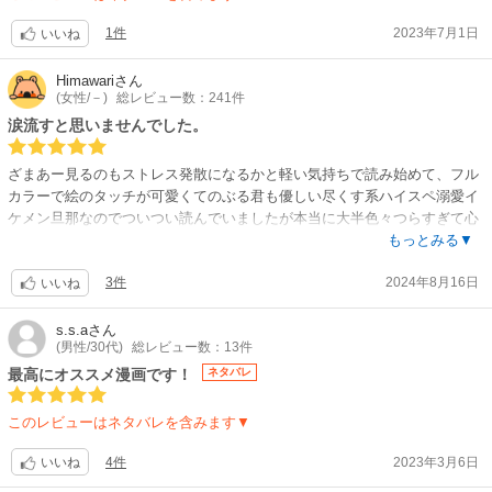
1件
2023年7月1日
いいね
Himawari
さん
(女性/－)
総レビュー数：241件
涙流すと思いませんでした。
ざまあー見るのもストレス発散になるかと軽い気持ちで読み始めて、フル
カラーで絵のタッチが可愛くてのぶる君も優しい尽くす系ハイスペ溺愛イ
ケメン旦那なのでついつい読んでいましたが本当に大半色々つらすぎて心
が痛くて自分が不倫されてるかと思うぐらい感情移入しました。それも理
もっとみる▼
由でメンタルを守るために休み休み読んで1年ほどかけてやっと読み終わ
3件
2024年8月16日
りました。頑張って良かったです、私ものぶる君とサレた奥様梢さんも前
いいね
を向こうとする根の良い人たち皆が。結構綺麗に出てくるお話の糸を結び
締めてくれてスッキリ納得するハッピーエンドを迎えたので大変だった思
s.s.a
さん
(男性/30代)
総レビュー数：13件
いも全部報われた気がします。意外なところに深みあって、面白くておす
すめです。
最高にオススメ漫画です！
ネタバレ
このレビューはネタバレを含みます▼
4件
2023年3月6日
いいね