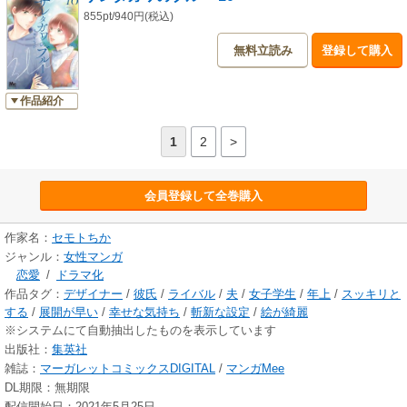
855pt/940円(税込)
無料立読み
登録して購入
作品紹介
1
2
>
会員登録して全巻購入
作家名：
セモトちか
ジャンル：
女性マンガ
恋愛
/
ドラマ化
作品タグ：
デザイナー
/
彼氏
/
ライバル
/
夫
/
女子学生
/
年上
/
スッキリと
する
/
展開が早い
/
幸せな気持ち
/
斬新な設定
/
絵が綺麗
※システムにて自動抽出したものを表示しています
出版社：
集英社
雑誌：
マーガレットコミックスDIGITAL
/
マンガMee
DL期限：無期限
配信開始日：2021年5月25日