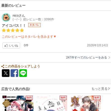
最新のレビュー
森の旦那はザマーミロ！だったけど、ともみとくっついてからも……こっ
ちもどうしようとない男ですね！
nico
さん
(－/－)
総レビュー数：3396件
こういう男普通にいますよね(￣▽￣;)
胸糞ですが弁護士使ってしっかり復讐して離婚なので、とてもリアリティ
アイコパス！！
ネタバレ
もあり面白いですよ⤴
このレビューはネタバレを含みます▼
私の将来の彼氏に読ませておきたいです(笑)
0件
2026年3月14日
いいね
247件すべてのレビューをみる
この作品をシェアしよう
もっと見る
広告で人気の作品!
無料
無料
無料