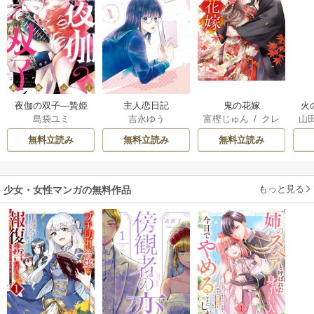
夜伽の双子―贄姫
主人恋日記
鬼の花嫁
火
島袋ユミ
吉永ゆう
富樫じゅん
/
クレ
山
は二人の王子に愛
人
ハ
される―
間
無料立読み
無料立読み
無料立読み
溺
もっと見る
少女・女性マンガの無料作品