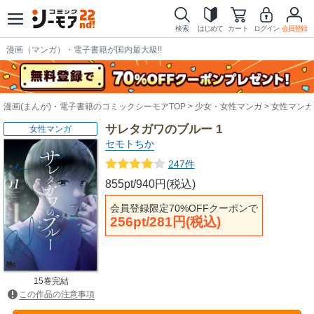
検索
はじめて
カート
ログイン
会員登録
漫画（マンガ）・電子書籍が国内最大級!!
漫画(まんが)・電子書籍のコミックシーモアTOP
少女・女性マンガ
女性マンガ
サレタガワのブルー 1
女性マンガ
セモトちか
247件
855pt/940円(税込)
会員登録限定70%OFFクーポンで
256pt/281円(税込)
15巻完結
この作品の注意事項