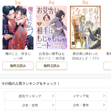
1
2
3
位
位
位
俺のこと、好きに
お見合い相手はも
身分差に終わった
夜
シリ崎
滝チヅエ
/
梅澤夏
渡鍋ぽんず
/
STU
ならないでね。
じゃもじゃニート
恋を、今さらです
は
子（エブリスタ）
DIO ZOON
が。
さ
無料立読み
無料立読み
その他の人気ランキングをチェック！
総合ランキング
メディア化
少女・女性
少年・青年