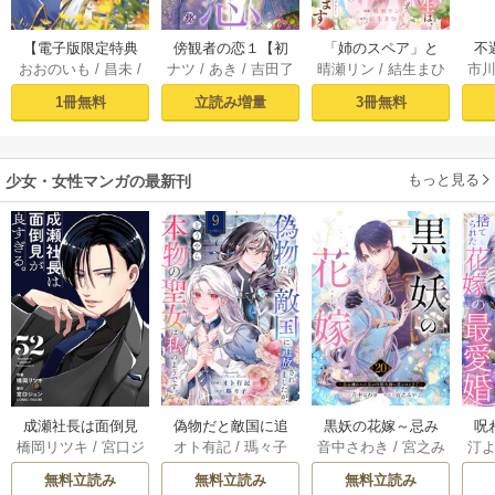
【電子版限定特典
傍観者の恋１【初
「姉のスペア」と
不
おおのいも
/
昌未
/
ナツ
/
あき
/
吉田了
晴瀬リン
/
結生まひ
市
付き】ブチ切れ令
回限定ペーパー
呼ばれた身代わり
ー
はぐれメタボ
ろ
わ
嬢は報復を誓いま
付】【電子限定特
人生は、今日でや
ぎ
1冊無料
立読み増量
3冊無料
した。1～魔導書の
典付】【シーモア
めることにします
力で祖国を叩き潰
限定特典付き】
～辺境で自由を満
します～
喫中なので、今さ
もっと見る
少女・女性マンガの最新刊
ら真の聖女と言わ
れても知りませ
ん！～ 1巻
成瀬社長は面倒見
偽物だと敵国に追
黒妖の花嫁～忌み
呪
橋岡リツキ
/
宮口ジ
オト有記
/
瑪々子
音中さわき
/
宮之み
汀
が良すぎる。【単
放されましたが、
嫌われた私が冷酷
ら
ュン
/
COMIC ROO
やこ
話版】 52巻
どうやら本物の聖
大尉に愛されるま
無料立読み
無料立読み
無料立読み
M
女は私のようで
で～ 20巻