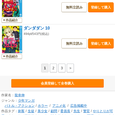
無料立読み
登録して購入
作品紹介
ダンダダン 10
494pt/543円(税込)
無料立読み
登録して購入
作品紹介
1
2
3
>
会員登録して全巻購入
作家名：
龍幸伸
ジャンル：
少年マンガ
バトル・アクション
/
ホラー
/
アニメ化
/
広告掲載中
作品タグ：
刺客
/
生徒
/
美少女
/
顧問
/
委員長
/
先生
/
警官
/
やりとりが可