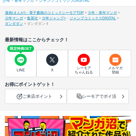
少年・青年マンガ
>
ジャンプコミックスDIGITAL
漫画(まんが)・電子書籍のコミックシーモアTOP
少年・青年マンガ
少年マンガ
集英社
少年ジャンプ+
ジャンプコミックスDIGITAL
ダンダダン
ダンダダン 4
最新情報はここからチェック！
限定特典GET
シーモア
メルマガ
LINE
X
ちゃんねる
登録
お得にポイントゲット！
ご来店ポイント
シーモアでポイ活