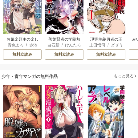
お気楽領主の楽し
落第賢者の学院無
現実主義勇者の王
み
青色まろ
/
赤池
白石新
/
けんたろ
上田悟司
/
どぜう
い領地防衛
双 ～二度目の転
国再建記
宗
/
転
う
/
魚デニム
丸
/
冬ゆき
生、Sランクチート
無料立読み
無料立読み
無料立読み
魔術師冒険録～
もっと見る
少年・青年マンガの無料作品