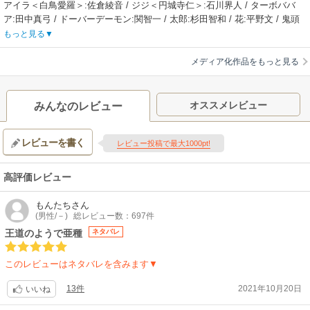
アイラ＜白鳥愛羅＞:佐倉綾音 / ジジ＜円城寺仁＞:石川界人 / ターボババ
ア:田中真弓 / ドーバーデーモン:関智一 / 太郎:杉田智和 / 花:平野文 / 鬼頭
ナキ:磯辺万沙子 / 邪視:田村睦心
もっと見る
【制作会社】
サイエンスSARU
メディア化作品をもっと見る
【スタッフ情報】
原作:龍幸伸（「少年ジャンプ＋」集英社刊）
監督:山代風我、Abel Gongora
オススメレビュー
みんなのレビュー
シリーズ構成・脚本:瀬古浩司 / 音楽:牛尾憲輔 / キャラクターデザイン:恩
田尚之 / 宇宙人・妖怪デザイン:亀田祥倫 / 色彩設計:橋本賢、近藤牧穂 / 美
レビューを書く
術監督:東潤一 / 撮影監督:出水田和人 / 編集:廣瀬清志 / 音響監督:木村絵理
レビュー投稿で最大1000pt!
子
【音楽】
高評価レビュー
OP:アイナ・ジ・エンド「革命道中」
【関連リンク】
もんたち
さん
公式サイト「ダンダダン（第2期）」
(男性/－)
総レビュー数：697件
王道のようで亜種
ネタバレ
このレビューはネタバレを含みます▼
13件
2021年10月20日
いいね