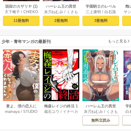
脱獄のカザリヤ (1)
ハーレム王の異世
学園騎士のレベル
醜
天下雌子
/
CHIEKO
灰刃ねむみ
/
くさも
三上康明
/
白石識
サ
界プレス漫遊記 ～
アップ！レベル100
同
ち
最強無双のおじさ
0超えの転生者、落
皇
11冊無料
2冊無料
3冊無料
んはあらゆる種族
ちこぼれクラスに
喪
を嫁にする～（コ
入学。そして、
ミック） 1巻
（コミック） ： 1
もっと見る
少年・青年マンガの最新刊
妻よ、僕の恋人に
梅森レイジの終活 1
ハーレム王の異世
学
mamaya
/
STUDIO
蔵石ユウ
/
イナベカ
灰刃ねむみ
/
くさも
白
なってくれません
3巻
界プレス漫遊記 ～
アッ
ZOON
ズ
/
STUDIO ZOON
ち
か？ 21巻
最強無双のおじさ
0
無料立読み
んはあらゆる種族
ち
を嫁にする～（コ