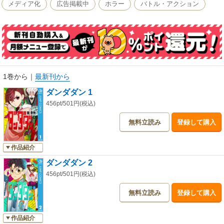
第四巻!!
メディア化
広告掲載中
ホラー
バトル・アクション
1巻から
｜
最新刊から
ダンダダン 1
456pt/501円(税込)
無料立読み
登録して購入
作品紹介
ダンダダン 2
456pt/501円(税込)
無料立読み
登録して購入
作品紹介