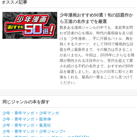
オススメ記事
少年漫画おすすめ50選！旬の話題作か
ら王道の名作までを厳選
数多ある漫画ジャンルの中でも、老若男女問
わず読者の心を掴み、時代の最前線を走り続
ける「少年漫画」。手に汗握るバトル、胸を
熱くするスポーツ、そしてSNSで爆発的な話
題を呼ぶ最新作まで、その魅力は尽きること
がありません。今回は、2026年にさらなる飛
躍が期待される注目作から、世代を超えて愛
され続ける不朽の名作まで、おすすめの50作
品を厳選しました。あなたの日常に彩りと刺
激をくれる、最高の一冊をここから見つけて
ください。
同じジャンルの本を探す
少年・青年マンガ
>
少年マンガ
少年・青年マンガ
>
龍幸伸
少年・青年マンガ
>
集英社
少年・青年マンガ
>
少年ジャンプ+