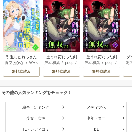
ぁ！』します！
引退したおっさん
生まれ変わった剣
生まれ変わった剣
ダ
青空あかな
/
WAK
岸本和葉
/
peep
/
岸本和葉
/
peep
/
乾
賢者だが愛弟子が
聖、剣士が冷遇さ
聖、剣士が冷遇さ
込
ANA KURAGUCHI
染野静也
/
桑島黎
染野静也
/
桑島黎
庫
追放されてきたの
れる魔術至上主義
れる魔術至上主義
救
無料立読み
無料立読み
無料立読み
/
pallet
/
アイラ
音
/
taskey STUDI
音
/
taskey STUDI
ン
で傷心旅行に連れ
の学園で無双する
の学園で無双する
は
ボ
/
こなせ
/
book
O
O
て行く ～スローラ
【単行本版】
な
listaSTUDIO
イフな旅のつもり
その他の人気ランキングをチェック！
が、なぜか世界最
強の師弟になって
いた～【単行本
総合ランキング
メディア化
版】
少女・女性
少年・青年
TL・レディコミ
BL