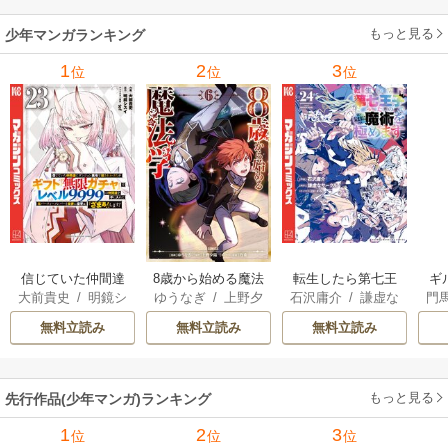
ミック） 6巻
（
もっと見る
少年マンガランキング
1
2
3
位
位
位
信じていた仲間達
8歳から始める魔法
転生したら第七王
ギ
大前貴史
/
明鏡シ
ゆうなぎ
/
上野夕
石沢庸介
/
謙虚な
門
にダンジョン奥地
学
子だったので、気
スイ
/
tef
陽
/
乃希
サークル
/
メル。
で殺されかけたが
ままに魔術を極め
無料立読み
無料立読み
無料立読み
ギフト『無限ガチ
ます
ャ』でレベル9999
の仲間達を手に入
もっと見る
先行作品(少年マンガ)ランキング
れて元パーティー
メンバーと世界に
1
2
3
位
位
位
復讐＆『ざま