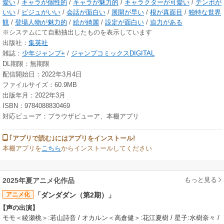
愛い
/
キャラが個性的
/
キャラが魅力的
/
キャラクターが可愛い
/
テンポが
いい
/
ビジュがいい
/
会話が面白い
/
展開が早い
/
根が真面目
/
独特な世界
観
/
登場人物が魅力的
/
絵が綺麗
/
設定が面白い
/
迫力がある
※システムにて自動抽出したものを表示しています
出版社：
集英社
雑誌：
少年ジャンプ+
/
ジャンプコミックスDIGITAL
DL期限：無期限
配信開始日：2022年3月4日
ファイルサイズ：60.9MB
出版年月：2022年3月
ISBN：9784088830469
対応ビューア：ブラウザビューア、本棚アプリ
｢アプリで読む｣にはアプリをインストール!
本棚アプリを
こちら
からインストールしてください
もっと見る
2025年夏アニメ化作品
アニメ化
「ダンダダン（第2期）」
【声の出演】
モモ＜綾瀬桃＞:若山詩音 / オカルン＜高倉健＞:花江夏樹 / 星子:水樹奈々 /