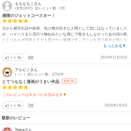
もちもちこ
さん
(女性/20代)
総レビュー数：2件
感情のジェットコースター！
元から都市伝説や妖怪、化け物大好きな人間として気にはなっていました
が、ハイハイまた流行り物ねみたいな感じで覗きもしなかったあの頃の私
にとりあえず頭抑えてでも見せたい漫画です。アニメを見て続きが気にな
りすぎて購入に至りました。最近はずっとマイナー？な本しか読んでいな
もっとみる▼
いからなのか凄くよく練られた濃い内容で大満足でした。
4件
2024年11月21日
話の辻褄？合わせが本当に綺麗で尚且つ面白いです。
いいね
まさかこんな自分が好きな内容の好きな絵柄の物があるとは思っておらず
ホント読んでなかったことを今、大後悔しています。
アルビノ
さん
(－/－)
総レビュー数：2750件
笑いと恋愛的要素と怪異が見事なバランスで描かれています。和風妖怪好
とてつもなく漫画がうまい作品
ネタバレ
きですが、ホント凄いビックリしてます。ほんとこんな面白い漫画あって
いいのかと…。私が選ぶ漫画がそうなのか、和風、妖怪、みたいになって
このレビューはネタバレを含みます▼
くるとだいたい同じ雰囲気を感じるのですがこの作品は斜め上を行ってま
す。いい意味で期待を裏切られました。
7件
2025年2月4日
いいね
先程からサクラみたいな感想しか書いてないですが！
読もうか悩んでいる都市伝説、オカルト好きな方はとりあえず見て欲しい
最新のレビュー
作品です。
Twice
さん