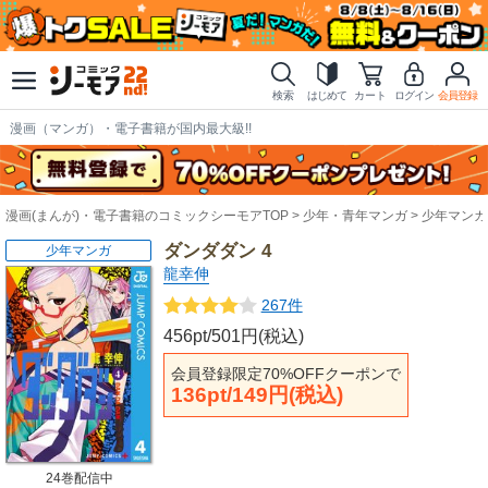
検索
はじめて
カート
ログイン
会員登録
漫画（マンガ）・電子書籍が国内最大級!!
漫画(まんが)・電子書籍のコミックシーモアTOP
少年・青年マンガ
少年マンガ
ダンダダン 4
少年マンガ
龍幸伸
267件
456pt/501円(税込)
会員登録限定70%OFFクーポンで
136pt/149円(税込)
24巻配信中