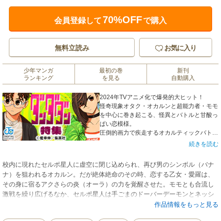
70%OFF
会員登録して
で購入
無料立読み
お気に入り
少年マンガ
最初の巻
新刊
ランキング
を見る
自動購入
2024年TVアニメ化で爆発的大ヒット！
怪奇現象オタク・オカルンと超能力者・モモ
を中心に巻き起こる、怪異とバトルと甘酸っ
ぱい恋模様。
圧倒的画力で疾走するオカルティックバトル
＆青春物語から目を離すな！
続きを読む
校内に現れたセルポ星人に虚空に閉じ込められ、再び男のシンボル（バナ
ナ）を狙われるオカルン。だが絶体絶命のその時、恋する乙女・愛羅は、
その身に宿るアクさらの炎（オーラ）の力を覚醒させた。モモとも合流し
激戦を繰り広げるなか、セルポ星人は手ごまのドーバーデーモンとネッシ
ーと合体する!? 度重なる危機に立ち向かい、力を合わせるオカルンたち
作品情報をもっと見る
は、セルポ星人を撃退できるか!? 不可思議バトルに甘酸っぱい恋模様の