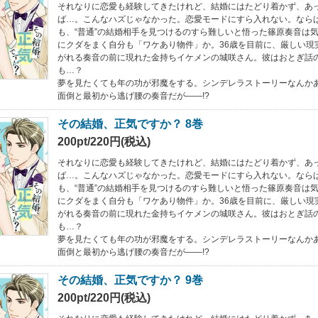
それなりに恋愛も経験してきたけれど、結婚にはたどり着かず、あっ
ば…。こんなハズじゃなかった。恋愛モードにすら入れない。なら
も、“普通”の結婚相手を見つけるのすら難しいと悟った篠原奏音は
にクダをまく自分も「ワケあり物件」か。36歳を目前に、厳しい現
がれる奏音の前に現れた金持ちイケメンの城咲さん。彼はおとぎ話
も…？
夢を見たくても年の功が邪魔をする。シンデレラストーリーなんか
面倒と最初から逃げ腰の奏音だが――!?
その結婚、正気ですか？ 8巻
200pt/220円(税込)
それなりに恋愛も経験してきたけれど、結婚にはたどり着かず、あっ
ば…。こんなハズじゃなかった。恋愛モードにすら入れない。なら
も、“普通”の結婚相手を見つけるのすら難しいと悟った篠原奏音は
にクダをまく自分も「ワケあり物件」か。36歳を目前に、厳しい現
がれる奏音の前に現れた金持ちイケメンの城咲さん。彼はおとぎ話
も…？
夢を見たくても年の功が邪魔をする。シンデレラストーリーなんか
面倒と最初から逃げ腰の奏音だが――!?
その結婚、正気ですか？ 9巻
200pt/220円(税込)