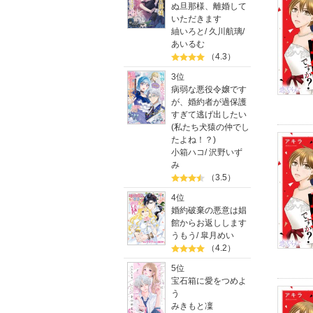
ぬ旦那様、離婚して
いただきます
紬いろと
/
久川航璃
/
あいるむ
（4.3）
3位
病弱な悪役令嬢です
が、婚約者が過保護
すぎて逃げ出したい
(私たち犬猿の仲でし
たよね！？)
小箱ハコ
/
沢野いず
み
（3.5）
4位
婚約破棄の悪意は娼
館からお返しします
うもう
/
皐月めい
（4.2）
5位
宝石箱に愛をつめよ
う
みきもと凜