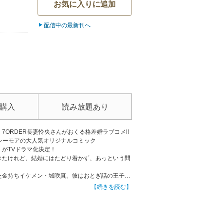
お気に入りに追加
配信中の最新刊へ
購入
読み放題あり
7ORDER長妻怜央さんがおくる格差婚ラブコメ!!
クシーモアの大人気オリジナルコミック
がTVドラマ化決定！
きたけれど、結婚にはたどり着かず、あっという間
た金持ちイケメン・城咲真。彼はおとぎ話の王子様
【続きを読む】