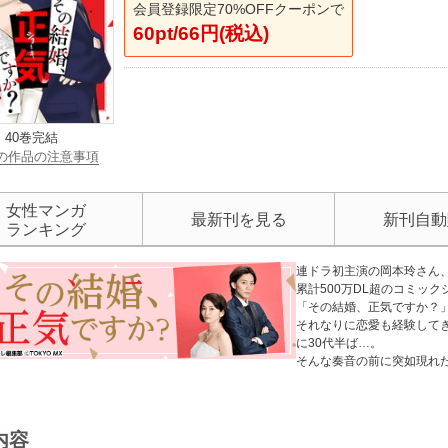
会員登録限定70%OFFクーポンで
60pt/66円(税込)
40巻完結
の作品の注意事項
女性マンガ
最新刊を見る
新刊自動
ランキング
連ドラ初主演の岡本玲さん、
累計500万DL超のコミッ
「その結婚、正気ですか？」
それなりに恋愛も経験して
に30代半ば…。
そんな奏音の前に突如現れ
か、それとも…？
内容