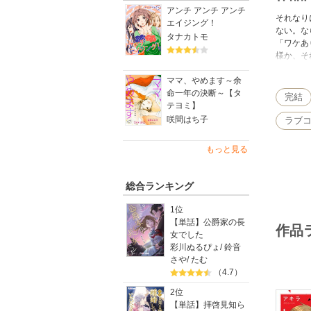
アンチ アンチ アンチ
それなり
エイジング！
ない。な
タナカトモ
「ワケあ
様か、そ
夢を見た
ママ、やめます～余
命一年の決断～【タ
完結
テヨミ】
咲間はち子
ラブ
もっと見る
総合ランキング
1位
【単話】公爵家の長
作品
女でした
彩川ぬるぴょ
/
鈴音
さや
/
たむ
（4.7）
2位
【単話】拝啓見知ら