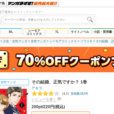
ア島
電子書籍ならコミックシーモア！
シーモア
BL
TL
ライトノベル
小説・実用書
コミックス
少女・女性マンガ
女性マンガ
シーモアコミックス
ソワリネ
その結婚、正
その結婚、正気ですか？ 1巻
女性マンガ
アキラ
（4.3）
投稿数382件
レビューを書く
200pt/220円(税込)