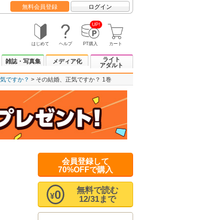
無料会員登録
ログイン
UP!
はじめて
ヘルプ
PT購入
カート
ライト
雑誌・写真集
メディア化
アダルト
気ですか？
その結婚、正気ですか？ 1巻
会員登録して
70%OFFで購入
無料で読む
0
¥
12/31まで