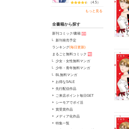
（4.5）
もっと見る
全書籍から探す
新刊コミック/書籍
新刊発売予定
ランキング
(毎日更新)
まるごと無料コミック
少女・女性無料マンガ
少年・青年無料マンガ
BL無料マンガ
お得なSALE
先行配信作品
ご来店ポイント毎日GET
シーモアでポイ活
賞受賞作品
メディア化作品
特集一覧