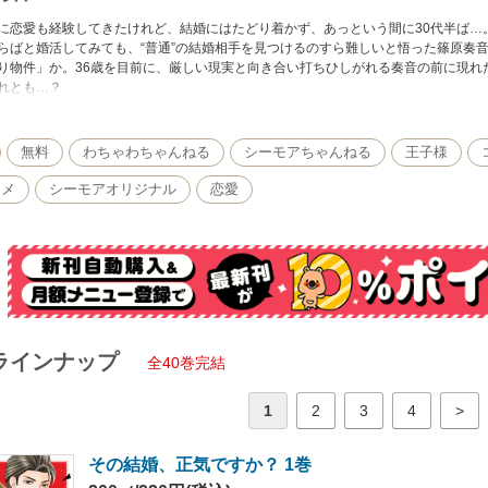
に恋愛も経験してきたけれど、結婚にはたどり着かず、あっという間に30代半ば…
らばと婚活してみても、“普通”の結婚相手を見つけるのすら難しいと悟った篠原奏
り物件」か。36歳を目前に、厳しい現実と向き合い打ちひしがれる奏音の前に現れ
れとも…？
くても年の功が邪魔をする。シンデレラストーリーなんかあり得ない。格差婚は面倒
無料
わちゃわちゃんねる
シーモアちゃんねる
王子様
コメ
シーモアオリジナル
恋愛
ラインナップ
全40巻完結
1
2
3
4
>
その結婚、正気ですか？ 1巻