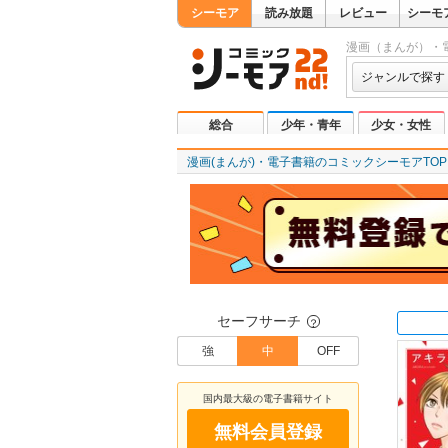
シーモア
読み放題
レビュー
シーモ
漫画（まんが）・
ジャンルで探す
総合
少年・青年
少女・女性
漫画(まんが)・電子書籍のコミックシーモアTOP
セーフサーチ
？
強
中
OFF
国内最大級の電子書籍サイト
無料会員登録