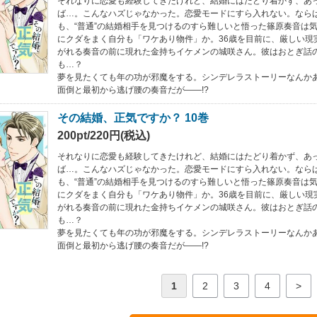
それなりに恋愛も経験してきたけれど、結婚にはたどり着かず、あっ
ば…。こんなハズじゃなかった。恋愛モードにすら入れない。なら
も、“普通”の結婚相手を見つけるのすら難しいと悟った篠原奏音は
にクダをまく自分も「ワケあり物件」か。36歳を目前に、厳しい現
がれる奏音の前に現れた金持ちイケメンの城咲さん。彼はおとぎ話
も…？
夢を見たくても年の功が邪魔をする。シンデレラストーリーなんか
面倒と最初から逃げ腰の奏音だが――!?
その結婚、正気ですか？ 10巻
200pt/220円(税込)
それなりに恋愛も経験してきたけれど、結婚にはたどり着かず、あっ
ば…。こんなハズじゃなかった。恋愛モードにすら入れない。なら
も、“普通”の結婚相手を見つけるのすら難しいと悟った篠原奏音は
にクダをまく自分も「ワケあり物件」か。36歳を目前に、厳しい現
がれる奏音の前に現れた金持ちイケメンの城咲さん。彼はおとぎ話
も…？
夢を見たくても年の功が邪魔をする。シンデレラストーリーなんか
面倒と最初から逃げ腰の奏音だが――!?
1
2
3
4
>