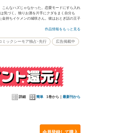
。こんなハズじゃなかった。恋愛モードにすら入れ
音は気づく。独りお酒を片手にクダをまく自分も
た金持ちイケメンの城咲さん。彼はおとぎ話の王子
と最初から逃げ腰の奏音だが――!?
作品情報をもっと見る
コミックシーモア独占･先行
広告掲載中
詳細
簡単
1巻から｜
最新刊から
会員登録して購入