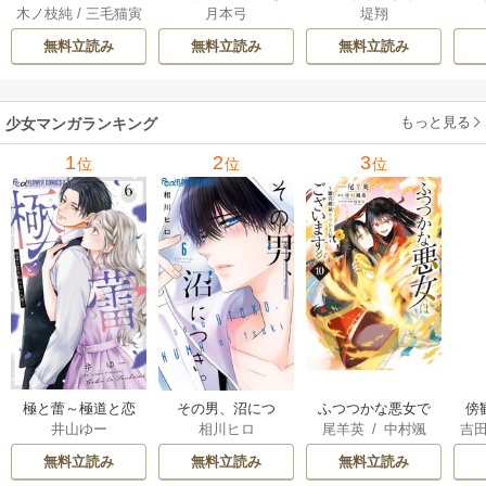
木ノ枝純
/
三毛猫寅
月本弓
堤翔
ニカと鬼畜伯爵
い[ばら売り] 25巻
のたち[ばら売り] 2
次
［ばら売り］ 14巻
8-29巻
無料立読み
無料立読み
無料立読み
もっと見る
少女マンガランキング
1
2
3
位
位
位
極と蕾～極道と恋
その男、沼につ
ふつつかな悪女で
傍
井山ゆー
相川ヒロ
尾羊英
/
中村颯
吉
を知らない人妻と
き。
はございますが ～
限
希
/
ゆき哉
～
雛宮蝶鼠とりかえ
無料立読み
無料立読み
無料立読み
伝～