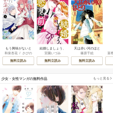
もう興味がないと
結婚しましょう、
天は赤い河のほと
和泉杏花
/
さびの
宮園いづみ
篠原千絵
富
離婚された令嬢の
恋する前に
り
ぶち
意外と楽しい新生
無料立読み
無料立読み
無料立読み
活
もっと見る
少女・女性マンガの無料作品