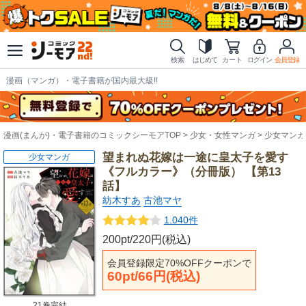
検索
はじめて
カート
ログイン
会員登録
漫画（マンガ）・電子書籍が国内最大級!!
漫画(まんが)・電子書籍のコミックシーモアTOP
少女・女性マンガ
少女マンガ
望まれぬ花嫁は一途に皇太子を愛す
少女マンガ
《フルカラー》（分冊版） 【第13
話】
紡木すあ
古池マヤ
1,040件
200pt/220円(税込)
会員登録限定70%OFFクーポンで
60pt/66円(税込)
21巻完結