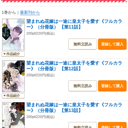
てーー？
1巻から
｜
最新刊から
人気小説「もう一度会えたなら、いっぱいの笑顔を」がコミカライズで登
望まれぬ花嫁は一途に皇太子を愛す《フルカラ
場！
ー》（分冊版） 【第11話】
※この作品は『PRIMO Vol.23』に収録されています。重複購入にご注意下
200pt/220円(税込)
さい。
無料立読み
登録して購入
作品紹介
望まれぬ花嫁は一途に皇太子を愛す《フルカラ
ー》（分冊版） 【第12話】
200pt/220円(税込)
無料立読み
登録して購入
作品紹介
望まれぬ花嫁は一途に皇太子を愛す《フルカラ
ー》（分冊版） 【第13話】
200pt/220円(税込)
無料立読み
登録して購入