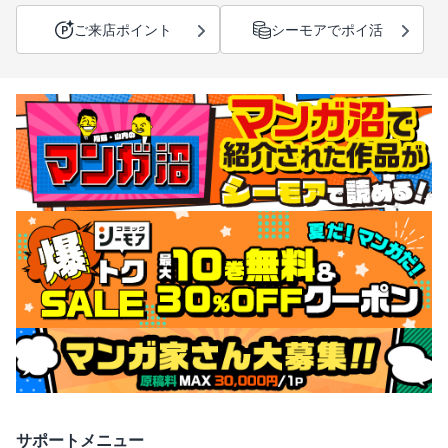
ご来店ポイント
シーモアでポイ活
サポートメニュー