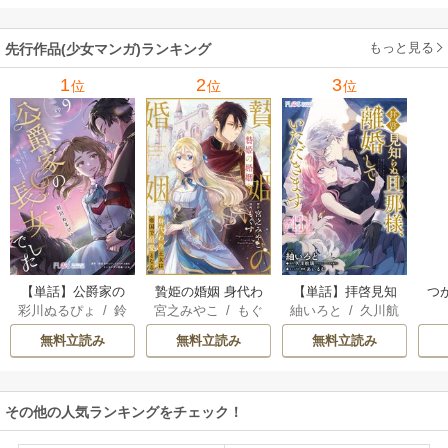
もっと見る
先行作品(少女マンガ)ランキング
1
2
3
位
位
位
【単話】公爵家の
贄姫の婚姻 身代わ
【単話】拝啓見知
つ
彩川ぬるぴょ
/
鈴
宮之みやこ
/
もぐ
紬いろと
/
久川航
長女でした
り王女は帝国で最
らぬ旦那様、離婚
異
音さや
/
たむ
す
璃
/
あいるむ
愛となる
していただきます
の
無料立読み
無料立読み
無料立読み
その他の人気ランキングをチェック！