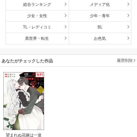
総合ランキング
メディア化
少女・女性
少年・青年
TL・レディコミ
BL
異世界・転生
お色気
履歴削除
あなたがチェックした作品
無料
望まれぬ花嫁は一途