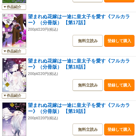
作品紹介
望まれぬ花嫁は一途に皇太子を愛す《フルカラ
ー》（分冊版） 【第17話】
200pt/220円(税込)
無料立読み
登録して購入
作品紹介
望まれぬ花嫁は一途に皇太子を愛す《フルカラ
ー》（分冊版） 【第18話】
200pt/220円(税込)
無料立読み
登録して購入
作品紹介
望まれぬ花嫁は一途に皇太子を愛す《フルカラ
ー》（分冊版） 【第19話】
200pt/220円(税込)
無料立読み
登録して購入