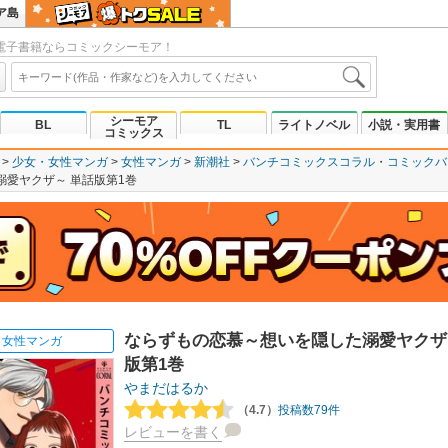
ア島
電子書籍ならコミックシーモア！
シーモア
BL
TL
ライトノベル
小説・実用書
コミックス
少女・女性マンガ
女性マンガ
新潮社
バンチコミックスコラル
コミックバ
愛ヤクザ～ 単話版第1巻
ならずもの恋慕～想いを隠した溺愛ヤクザ
女性マンガ
版第1巻
やまだはるか
（4.7）
投稿数79件
レビューを書く