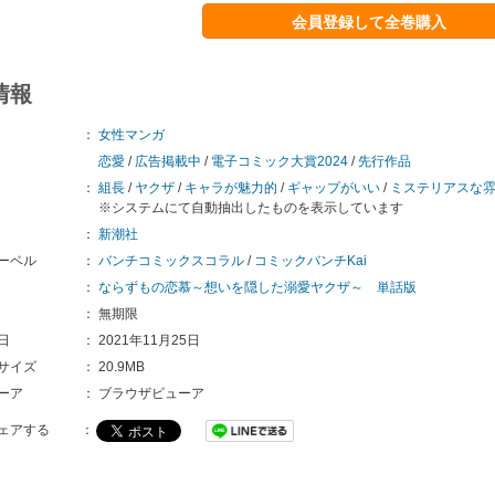
会員登録して全巻購入
情報
：
女性マンガ
恋愛
/
広告掲載中
/
電子コミック大賞2024
/
先行作品
：
組長
/
ヤクザ
/
キャラが魅力的
/
ギャップがいい
/
ミステリアスな
※システムにて自動抽出したものを表示しています
：
新潮社
ーベル
：
バンチコミックスコラル
/
コミックバンチKai
：
ならずもの恋慕～想いを隠した溺愛ヤクザ～ 単話版
：
無期限
日
：
2021年11月25日
サイズ
：
20.9MB
ーア
：
ブラウザビューア
ェアする
：