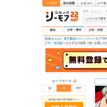
シーモア
読み放題
レビュー
シーモ
漫画（まんが）・
ジャンルで探す
総合
少年・青年
少女・女性
漫画(まんが)・電子書籍のコミックシーモアTOP
クザ～ 単話版
ならずもの恋慕～想いを隠した溺
セーフサーチ
？
強
中
OFF
国内最大級の電子書籍サイト