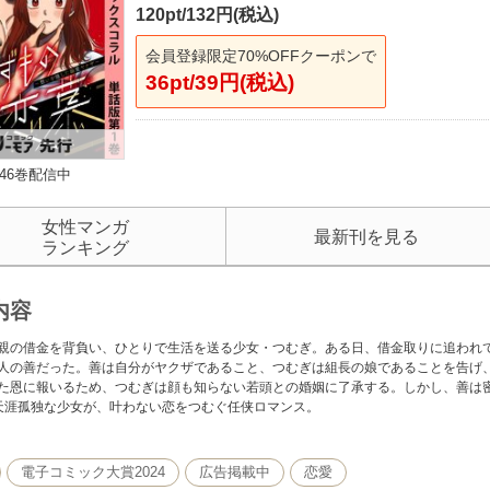
120pt/132円(税込)
会員登録限定70%OFFクーポンで
36pt/39円(税込)
46巻配信中
女性マンガ
最新刊を見る
ランキング
内容
親の借金を背負い、ひとりで生活を送る少女・つむぎ。ある日、借金取りに追われ
人の善だった。善は自分がヤクザであること、つむぎは組長の娘であることを告げ
た恩に報いるため、つむぎは顔も知らない若頭との婚姻に了承する。しかし、善は
天涯孤独な少女が、叶わない恋をつむぐ任侠ロマンス。
電子コミック大賞2024
広告掲載中
恋愛