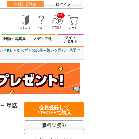
無料会員登録
ログイン
UP!
はじめて
ヘルプ
PT購入
カート
ライト
雑誌・写真集
メディア化
アダルト
ンチKai
ならずもの恋慕～想いを隠した溺愛ヤ
～ 単話
会員登録して
70%OFFで購入