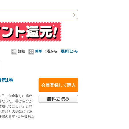
詳細
簡単
1巻から｜
最新刊から
版第1巻
会員登録して購入
る日、借金取りに追わ
善だった。善は自分が
結婚してほしい」と頼
い若頭との婚姻に了承
幹部の青年×天涯孤独な