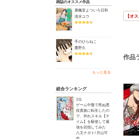
雑誌のオススメ作品
鹿楓堂よついろ日和
【オス
清水ユウ
手のひらねこ
鷹野久
作品
もっと見る
総合ランキング
1位
ゲーム中盤で死ぬ悪
役貴族に転生したの
で、外れスキル【テ
イム】を駆使して最
強を目指してみた
八又ナガト
/
月山可
也