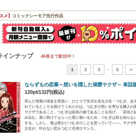
スメ】
コミックシーモア先行作品
ラインナップ
46巻まで配信中！
...
1
2
3
5
>
ならずもの恋慕～想いを隠した溺愛ヤクザ～ 単話
120pt/132円(税込)
死んだ母親の借金を背負い、ひとりで生活を送る少女・つむぎ。あ
れているところを助けてくれたのは、つむぎが想いを寄せる隣人の
ヤクザであること、つむぎは組長の娘であることを告げ、「若頭と
み込む。善に助けてもらった恩に報いるため、つむぎは顔も知らな
する。しかし、善は密かにつむぎのことを想っていて――。ヤクザ
少女が、叶わない恋をつむぐ任侠ロマンス。