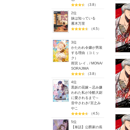
（3.8）
2位
妹は知っている
雁木万里
（4.5）
3位
かたわれ令嬢が男装
する理由（コミッ
ク）
雨宮 レイ．
/
MONA
/
SORAJIMA
（3.8）
4位
黒妖の花嫁～忌み嫌
われた私が冷酷大尉
に愛されるまで～
音中さわき
/
宮之み
やこ
（4.5）
5位
【単話】公爵家の長