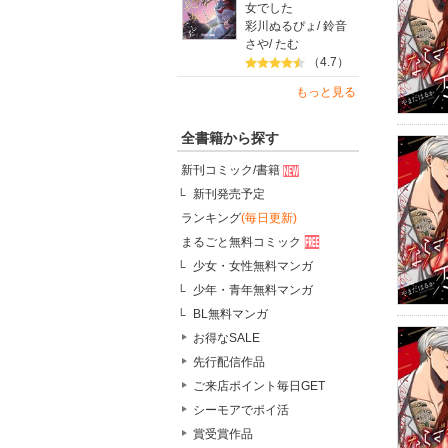
女でした
彩川ぬるぴょ
/
鈴音
さや
/
たむ
（4.7）
もっと見る
全書籍から探す
新刊コミック/書籍
新刊発売予定
ランキング
(毎日更新)
まるごと無料コミック
少女・女性無料マンガ
少年・青年無料マンガ
BL無料マンガ
お得なSALE
先行配信作品
ご来店ポイント毎日GET
シーモアでポイ活
賞受賞作品