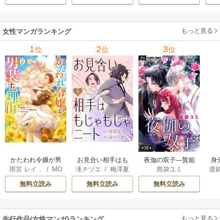
～ 18巻
トな職場です～ 6巻
もっと見る
女性マンガランキング
1
2
3
位
位
位
かたわれ令嬢が男
お見合い相手はも
夜伽の双子―贄姫
身
雨宮 レイ．
/
MO
滝チヅエ
/
梅澤夏
島袋ユミ
渡
装する理由（コミ
じゃもじゃニート
は二人の王子に愛
恋
NA
/
SORAJIMA
子（エブリスタ）
ック）
される―【マイク
無料立読み
無料立読み
無料立読み
ロ】
もっと見る
先行作品(女性マンガ)ランキング