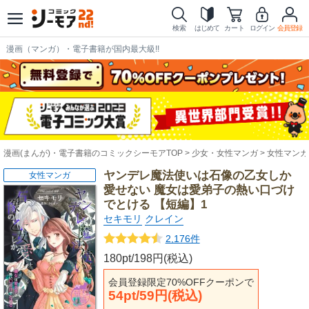
検索
はじめて
カート
ログイン
会員登録
漫画（マンガ）・電子書籍が国内最大級!!
漫画(まんが)・電子書籍のコミックシーモアTOP
少女・女性マンガ
女性マンガ
ヤンデレ魔法使いは石像の乙女しか
女性マンガ
愛せない 魔女は愛弟子の熱い口づけ
でとける 【短編】1
セキモリ
クレイン
2,176件
180pt/198円(税込)
会員登録限定70%OFFクーポンで
54pt/59円(税込)