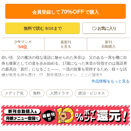
70%OFF
会員登録して
で購入
無料で読む 8/10まで
お気に入り
少年マンガ
最新刊
新刊
54位
を見る
自動購入
幼い頃、父の魔法の様な落語に魅せられた朱音は、父のある一席を機に自
身も噺家としての道を歩み始める。17歳になった朱音が目指すのは落語界
の最高位「真打」になること――。一流の技量を習得するため、様々な試
練が朱音を待ち受け…!? 新生落語ヒロイン、ここに誕生!!
作品情報をもっと見る
メディア化
無料
人間ドラマ
政治・ビジネス