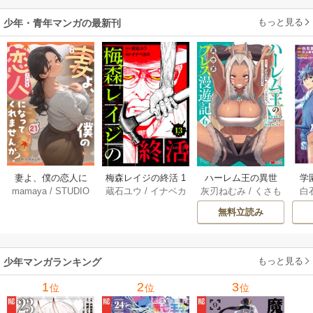
ミック） 1巻
（コミック） ： 1
もっと見る
少年・青年マンガの最新刊
妻よ、僕の恋人に
梅森レイジの終活 1
ハーレム王の異世
学
mamaya
/
STUDIO
蔵石ユウ
/
イナベカ
灰刃ねむみ
/
くさも
白
なってくれません
3巻
界プレス漫遊記 ～
アッ
ZOON
ズ
/
STUDIO ZOON
ち
か？ 21巻
最強無双のおじさ
0
無料立読み
んはあらゆる種族
ち
を嫁にする～（コ
ミック） 6巻
（
もっと見る
少年マンガランキング
1
2
3
位
位
位