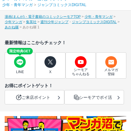
少年・青年マンガ
>
ジャンプコミックスDIGITAL
漫画(まんが)・電子書籍のコミックシーモアTOP
少年・青年マンガ
少年マンガ
集英社
週刊少年ジャンプ
ジャンプコミックスDIGITAL
あかね噺
あかね噺 1
最新情報はここからチェック！
限定特典GET
シーモア
メルマガ
LINE
X
ちゃんねる
登録
お得にポイントゲット！
ご来店ポイント
シーモアでポイ活