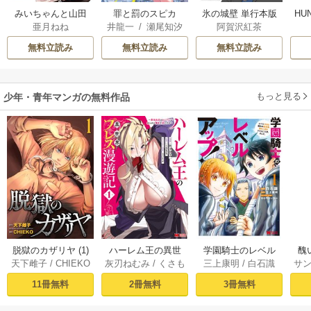
みいちゃんと山田
罪と罰のスピカ
氷の城壁 単行本版
HU
亜月ねね
井龍一
/
瀬尾知汐
阿賀沢紅茶
さん
【フルカラー】
無料立読み
無料立読み
無料立読み
もっと見る
少年・青年マンガの無料作品
脱獄のカザリヤ (1)
ハーレム王の異世
学園騎士のレベル
醜
天下雌子
/
CHIEKO
灰刃ねむみ
/
くさも
三上康明
/
白石識
サ
界プレス漫遊記 ～
アップ！レベル100
同
ち
最強無双のおじさ
0超えの転生者、落
皇
11冊無料
2冊無料
3冊無料
んはあらゆる種族
ちこぼれクラスに
喪
を嫁にする～（コ
入学。そして、