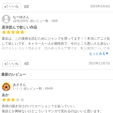
幼い頃 その事件に大きく影響を受けた、落語家を目指す女子高校生の物語
6件
2023年3月4日
――。
いいね
落語って、マンガ的にものすごく難しい題材だと思う。
なーゆ
さん
(女性/20代)
総レビュー数：39件
演目の内容を詳しく説明していたら、文字ばかりになってしまう。でも説
明を省きすぎても、落語の面白さが読み手に伝わらない……
是非読んで欲しい作品
そんな難しい題材を、スルスルと読めるのに、落語の魅力も、その奥深さ
も、色鮮やかに描かれているのが本当にすごい。。。
最近は、この漫画を読むためにジャンプを買ってます！！本当にアニメ化
して欲しいです。キャラ一人一人が個性的で、今のところ悪い人も居ない
落語界に厳然と存在する身分制度に、ファイターなJKが挑む下剋上。
のでストレスなく読めます。話の作り方も丁寧です。私は落語について全
ペーペーの見習いから、いつか最高位の真打へ――。
然知らない状態で読んだのですが、説明が分かりやすいためスッと入って
もっとみる▼
きました。落語というのは、声の強弱なども重要になってくるので絵で表
すっっっごく、面白いです。一度読み始めたら止まらない。
4件
2022年11月7日
現するのは難しいのではないか…と、最初は思っていました。が、それを
いいね
現在１巻無料。3/16まで
上回るほどの画力とコマ割りの上手さで、一気に噺へと引き込まれます。
落語なんてわからないしな…と思ってる方、大丈夫です。絶対楽しんで読
最新のレビュー
めますよ。悩んでいる方は読んでみた方がいいです！
あさ
さん
(－/－)
総レビュー数：494件
あか
表情の描き分けのバリエーション？があっていい。
落語とか興味ないけどこういうマンガで見れるのはいいと思います。