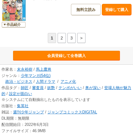
無料立読み
登録して購入
作品紹介
1
2
3
>
会員登録して全巻購入
作家名：
末永裕樹
/
馬上鷹将
ジャンル：
少年マンガ(54位)
政治・ビジネス
/
人間ドラマ
/
アニメ化
作品タグ：
師匠
/
審査員
/
妖艶
/
テンポがいい
/
奥が深い
/
登場人物が魅力
的
/
設定が面白い
※システムにて自動抽出したものを表示しています
出版社：
集英社
雑誌：
週刊少年ジャンプ
/
ジャンプコミックスDIGITAL
DL期限：無期限
配信開始日：2022年6月3日
ファイルサイズ：46.9MB