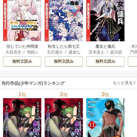
信じていた仲間達
転生したら第七王
魔女と傭兵
ギ
大前貴史
/
明鏡シ
石沢庸介
/
謙虚な
宮木真人
/
超法規
門
にダンジョン奥地
子だったので、気
スイ
/
tef
サークル
/
メル。
的かえる
/
叶世べ
で殺されかけたが
ままに魔術を極め
無料立読み
無料立読み
無料立読み
んち
ギフト『無限ガチ
ます
ャ』でレベル9999
の仲間達を手に入
もっと見る
先行作品(少年マンガ)ランキング
れて元パーティー
メンバーと世界に
1
2
3
位
位
位
復讐＆『ざま
ぁ！』します！