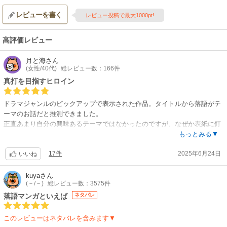
して突き進む高校生になった朱音の姿があった。話芸の極致で噺家たちが
レビューを書く
鎬を削る、本格落語ものがたり――ここに開幕!!
レビュー投稿で最大1000pt!
【制作会社】
ゼクシズ
高評価レビュー
【スタッフ情報】
原作:末永裕樹、馬上鷹将（「週刊少年ジャンプ」集英社刊）
月と海
さん
監督:渡辺歩 / 副監督:播摩優
(女性/40代)
総レビュー数：166件
キャラクターデザイン・総作画監督:田中紀衣 / サブキャラクターデザイ
真打を目指すヒロイン
ン・総作画監督:新田靖成 / 総作画監督:香川久 / 衣装デザイン:島沢ノリコ /
プロップデザイン:岩永悦宜 / 美術設定:多田周平 / 美術:纓田拓海 / 色彩設
ドラマジャンルのピックアップで表示された作品。タイトルから落語がテ
計:合田沙織 / 撮影監督:中村雄太 / 編集:廣瀬清志 / 音響監督:小沼則義 / 音
ーマのお話だと推測できました。
楽:井筒昭雄 / 落語監修:林家木久彦 / 原画:田中紀衣 / 仕上げ:合田沙織 / 背
正直あまり自分の興味あるテーマではなかったのですが、なぜか表紙に釘
景:纓田拓海 / 2DW:川瀬紗織 / 撮影:中村雄
付けになってしまいクリック。
もっとみる▼
【音楽】
幼い頃のヒロイン朱音が、落語家の父・志ん太の稽古を覗き見ているシー
OP:桑田佳祐「人誑し / ひとたらし」 / ED:桑田佳祐「AKANE On My Mind
17件
2025年6月24日
ンから物語は始まります。
いいね
～饅頭こわい」
【関連リンク】
ページを開いた瞬間から、作画がドストライク。レトロでノスタルジーを
kuya
さん
公式サイト「あかね噺」
(－/－)
総レビュー数：3575件
感じる線に一目惚れでした。
小学生時代から喋りが巧みで、喧嘩相手やその親さえやり込める朱音。さ
落語マンガといえば
ネタバレ
すが落語家の娘というところ。
それもありますが、何よりも大好きな父の“魔法の落語”をいつも側で見て
このレビューはネタバレを含みます▼
育ってきたからなんですね。