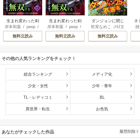
生まれ変わった剣
生まれ変わった剣
ダンジョンに閉じ
ネ
岸本和葉
/
peep
/
岸本和葉
/
peep
/
乾茸なめこ（HJ文
雑
聖、剣士が冷遇さ
聖、剣士が冷遇さ
込められて25年。
界
染野静也
/
桑島黎
染野静也
/
桑島黎
庫／ホビージャパ
れる魔術至上主義
れる魔術至上主義
救出されたときに
ば
無料立読み
無料立読み
無料立読み
音
/
taskey STUDI
音
/
taskey STUDI
ン刊）
/
御手洗太
の学園で無双する
の学園で無双する
は立派な不審者に
使
O
O
陽
/
芝
【単行本版】
なっていた【分冊
8
版】
こ
その他の人気ランキングをチェック！
総合ランキング
メディア化
少女・女性
少年・青年
TL・レディコミ
BL
異世界・転生
お色気
履歴削除
あなたがチェックした作品