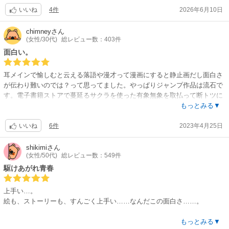
そんな中、父・志ん太は真打昇進試験を迎えます。しかし終了後に審査委
4件
2026年6月10日
いいね
員長の口から出たのは、そこにいる誰もが一切予想だにしなかった言葉で
した…。
chimney
さん
(女性/30代)
総レビュー数：403件
まず物語のさわり部分である１話目からグイグイ引き込まれてしまった。
面白い。
…が、私は落語については本当に知識が浅く、作中に出てくる“芝浜”のタ
イトルくらいは知っている程度。
耳メインで愉しむと云える落語や漫才って漫画にすると静止画だし面白さ
ところがストーリー自体が非常に面白い。知識がなくても無理なく着いて
が伝わり難いのでは？って思ってました。やっぱりジャンプ作品は流石で
いけます。それどころか夢中で読んでいました。
す。電子書籍ストアで蔓延るサクラを使った有象無象を取払って断トツに
父の昇進試験会場でのまさかの“大事件”のあと、本格的に落語家を目指し
レベルが違う！ってしみじみ思いました。少年ジャンプなのに女の子が 主
もっとみる▼
始める朱音。次々登場する魅力的な登場人物を交えてのサクセスストーリ
人公です。女の子の方がより一層 落語界で難しいって事でしょうか？親の
ー。
6件
2023年4月25日
仇〜的なシンデレラ…✂ サクセスストーリーが楽しみです。阿良川一生っ
いいね
落語わからない！という方も、まずは読んでみて欲しいです。私もそうで
てモデルいるのかな？あんな怖い顔と言動する人が 人を笑わせる落語なん
したが、それでもしっかり楽しめる。
てどんな落語するンでしょう？興味 湧きました。ドラマ化すると絶対 面
shikimi
さん
絵柄とテーマもマッチしており素晴らしい。噺を披露している時に描かれ
(女性/50代)
総レビュー数：549件
白いと思います。タイガー&ドラゴン 面白かったですからねー。あーで
る演目の中のキャラたちも味があってすごく好き。オススメの作品です。
も…落語を巧くできる女優さんが １０代の若い子に居ませんね。残念。ア
駆けあがれ青春
ニメ必至 ですね。あっ 今 頭に浮かんだ…愛菜ﾁｬﾝ。あの娘だったら絶対
演れると思う。2024ドラマで愛菜ﾁｬﾝが 落語好きな娘役を演ってます。リ
上手い…。
アルフラグ立ちになりますように。? 観たい?
絵も、ストーリーも、すんごく上手い……なんだこの面白さ……。
物語は業界を揺るがせた、ある事件から始まります。
もっとみる▼