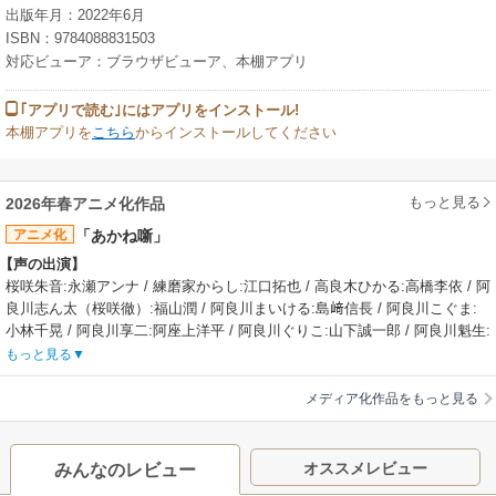
出版年月：2022年6月
ISBN：9784088831503
対応ビューア：ブラウザビューア、本棚アプリ
｢アプリで読む｣にはアプリをインストール!
本棚アプリを
こちら
からインストールしてください
もっと見る
2026年春アニメ化作品
アニメ化
「あかね噺」
【声の出演】
桜咲朱音:永瀬アンナ / 練磨家からし:江口拓也 / 高良木ひかる:高橋李依 / 阿
良川志ん太（桜咲徹）:福山潤 / 阿良川まいける:島﨑信長 / 阿良川こぐま:
小林千晃 / 阿良川享二:阿座上洋平 / 阿良川ぐりこ:山下誠一郎 / 阿良川魁生:
塩野瑛久 / 阿良川全生:立木文彦 / 阿良川一剣:平田広明 / 桜咲真幸:伊藤静 /
もっと見る
吉乃紗季:小夏ゆみこ / 樫尾広久:岩崎諒太
【あらすじ】
メディア化作品をもっと見る
その身一つで、芸を極めよ――幼い頃から噺家の父・阿良川志ん太（あら
かわしんた）の背中を見てその魔法のような落語に魅せられていた桜咲朱
音（おうさきあかね）は父が真打昇進をかけて挑んだ大一番の舞台で、衝
オススメレビュー
みんなのレビュー
撃的な事件を目撃する。6年後――そこには、落語界の最高位“真打”を目指