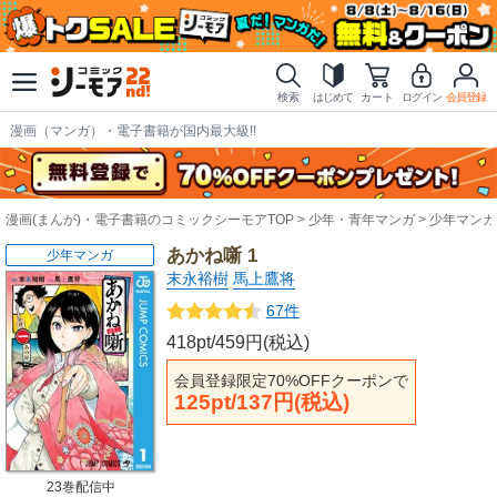
検索
はじめて
カート
ログイン
会員登録
漫画（マンガ）・電子書籍が国内最大級!!
漫画(まんが)・電子書籍のコミックシーモアTOP
少年・青年マンガ
少年マンガ
あかね噺 1
少年マンガ
末永裕樹
馬上鷹将
67件
418pt/459円(税込)
会員登録限定70%OFFクーポンで
125pt/137円(税込)
23巻配信中