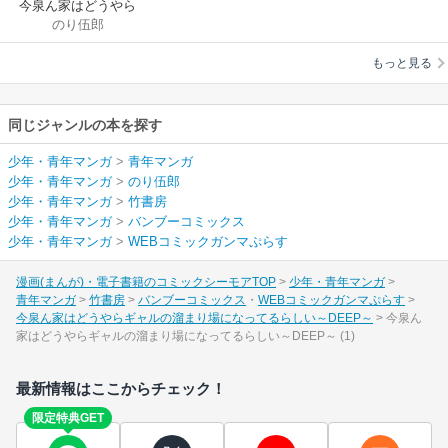
今泉ん家はどうやら
のり伍郎
ギャルの溜まり場に
なってるらしい～
もっと見る
DEEP～
同じジャンルの本を探す
少年・青年マンガ
>
青年マンガ
少年・青年マンガ
>
のり伍郎
少年・青年マンガ
>
竹書房
少年・青年マンガ
>
バンブーコミックス
少年・青年マンガ
>
WEBコミックガンマぷらす
漫画(まんが)・電子書籍のコミックシーモアTOP
少年・青年マンガ
青年マンガ
竹書房
バンブーコミックス
WEBコミックガンマぷらす
今泉ん家はどうやらギャルの溜まり場になってるらしい～DEEP～
今泉ん
家はどうやらギャルの溜まり場になってるらしい～DEEP～ (1)
最新情報はここからチェック！
限定特典GET