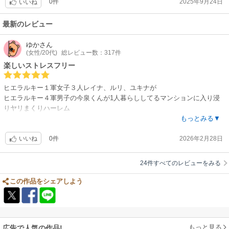
0件
2025年9月24日
いいね
最新のレビュー
ゆか
さん
(女性/20代)
総レビュー数：317件
楽しいストレスフリー
ヒエラルキー１軍女子３人レイナ、ルリ、ユキナが
ヒエラルキー４軍男子の今泉くんが1人暮らししてるマンションに入り浸
りヤリまくりハーレム
今泉くんが生活費が足りなくなったのは可哀想
もっとみる▼
レイナ、ルリ、ユキナもお金を出すことになったが最初から出せ
0件
2026年2月28日
いいね
24件すべてのレビューをみる
この作品をシェアしよう
もっと見る
広告で人気の作品!