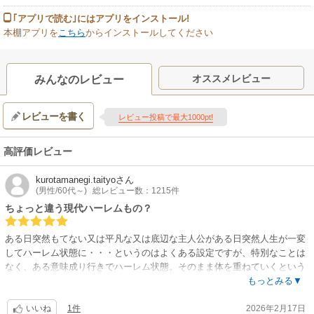
｢アプリで読む｣にはアプリをインストール!
本棚アプリを
こちら
からインストールしてください
オススメレビュー
みんなのレビュー
レビューを書く
レビュー投稿で最大1000pt!
高評価レビュー
kurotamanegi.taityo
さん
(男性/60代～)
総レビュー数：1215件
ちょっと違う現代ハーレムもの？
ある日突然もてない又は平凡な又は底辺な主人公がある日突然人生が一変
してハーレム状態に・・・というのはよくある設定ですが、特別なことは
なく、ある意味成り行きでハーレム状態。そのまま体を重ねていくという
のも・・・まあいいかな？わりと他にはない展開であり後味の悪い所はな
もっとみる▼
く、既視感もあまりありません。主人公をはじめギャルたちはもちろん他
1件
2026年2月17日
のキャラもなかなかいい味をだしていて好感がもてるので、いい作品だと
いいね