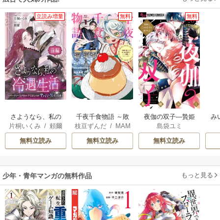
立読み増量
無料
無料
さようなら、私の
千夜千食物語 ～敗
夜伽の双子―贄姫
み
片桐いくみ
/
頼爾
枝豆ずんだ
/
MAM
島袋ユミ
冷遇生活 ～パーテ
国の姫ですが氷の
は二人の王子に愛
AKOTO
/
鴉羽凛燈
ィーで声をかけて
皇子殿下がどうも
される―
無料立読み
無料立読み
無料立読み
きたのがヤバい男
溺愛してくれてい
だった件
ます～
もっと見る
少年・青年マンガの無料作品