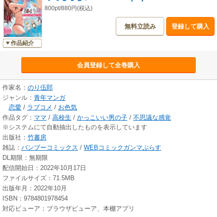
800pt/880円(税込)
無料立読み
登録して購入
作品紹介
会員登録して全巻購入
作家名：
のり伍郎
ジャンル：
青年マンガ
恋愛
/
ラブコメ
/
お色気
作品タグ：
ママ
/
高校生
/
かっこいい男の子
/
不思議な感覚
※システムにて自動抽出したものを表示しています
出版社：
竹書房
雑誌：
バンブーコミックス
/
WEBコミックガンマぷらす
DL期限：無期限
配信開始日：2022年10月17日
ファイルサイズ：71.5MB
出版年月：2022年10月
ISBN：9784801978454
対応ビューア：ブラウザビューア、本棚アプリ