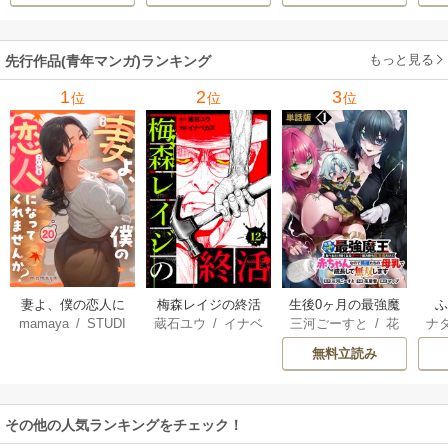
で
サ
もっと見る
先行作品(青年マンガ)ランキング
1
2
3
位
位
位
妻よ、僕の恋人に
梅森レイジの終活
生後0ヶ月の最強魔
mamaya
/
STUDI
蔵石ユウ
/
イナベ
三河ごーすと
/
花
ナ
なってくれません
王 食べるだけ強
O ZOON
カズ
/
STUDIO ZO
房雪
/
マップ
核
か？
くなるチート能力
無料立読み
ON
持ち転生者だけど
赤ちゃんなので英
雄たちの母乳で成
その他の人気ランキングをチェック！
長して無双します