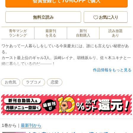
70%OFF
会員登録して
で購入
無料立読み
お気に入り
青年マンガ
最新刊
新刊
読み放題
ランキング
を見る
自動購入
あり
ワケあって一人暮らしをしている今泉慶太には、誰にも言えない秘密があ
る。
カースト最上位のギャル3人、浜崎レイナ、胡桃坂ルリ、佐々木ユキナと一
緒に暮らしているのだ―――！
作品情報をもっと見る
一癖も二癖もあるギャルたちとただ遊び、ただ駄弁り、ただただ、体を重
ねて過ごす日々。
お色気
ラブコメ
恋愛
怠惰でエッチで自由な時間に、どうなる、今泉くんの青春！？
電子版は連載時のカラーを収録しております！
★単行本カバー下画像収録★
1巻から
｜
最新刊から