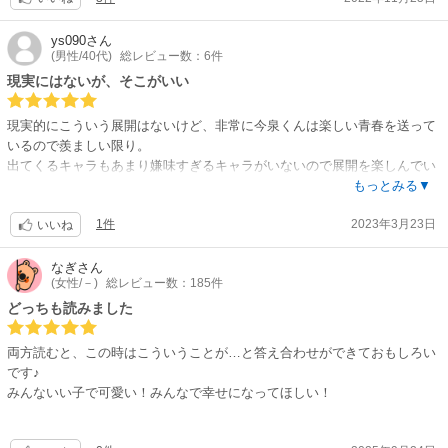
ys090
さん
(男性/40代)
総レビュー数：6件
現実にはないが、そこがいい
現実的にこういう展開はないけど、非常に今泉くんは楽しい青春を送って
いるので羨ましい限り。
出てくるキャラもあまり嫌味すぎるキャラがいないので展開を楽しんでい
ける。
もっとみる▼
1件
2023年3月23日
いいね
なぎ
さん
(女性/－)
総レビュー数：185件
どっちも読みました
両方読むと、この時はこういうことが…と答え合わせができておもしろい
です♪
みんないい子で可愛い！みんなで幸せになってほしい！