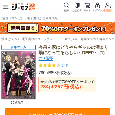
検索
はじめて
カート
ログイン
会員登録
漫画（マンガ）・電子書籍が国内最大級!!
漫画(まんが)・電子書籍のコミックシーモアTOP
少年・青年マンガ
青年マンガ
今泉ん家はどうやらギャルの溜まり
青年マンガ
場になってるらしい～DEEP～ (1)
のり伍郎
24件
780pt/858円(税込)
会員登録限定70%OFFクーポンで
234pt/257円(税込)
10巻配信中