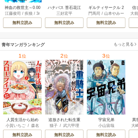
神血の救世主～0.00
ハナバス 苔石花江
ギルティサークル 2
信
江藤俊司
/
疾狼
/
3r
三好宏平
門馬司
/
山本やみー
大
000001％を引き当
のバスケ論 7巻
1巻
に
d Ie
/
Studio No.9
て最強へ～【電子
で
無料立読み
無料立読み
無料立読み
書籍特典付】 22巻
ギ
ャ
の
もっと見る
青年マンガランキング
れ
メ
1
2
3
位
位
位
ぁ
人質生活から始め
追放された転生重
宇宙兄弟
異
小賀いちご
/
森名
猫子
/
武六甲理
小山宙哉
大
るスローライフ
騎士はゲーム知識
は
尚
衣
/
じゃいあん
Ａ
で無双する
出
無料立読み
無料立読み
無料立読み