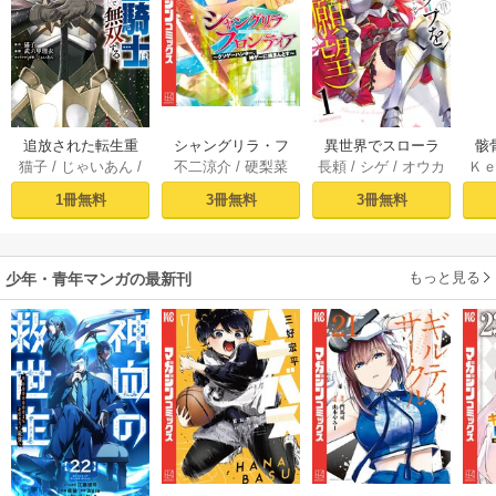
追放された転生重
シャングリラ・フ
異世界でスローラ
骸
猫子
/
じゃいあん
/
不二涼介
/
硬梨菜
長頼
/
シゲ
/
オウカ
Ｋ
騎士はゲーム知識
ロンティア（１）
イフを（願望） 1
異
武六甲理衣
で無双する（１）
～クソゲーハン
1冊無料
3冊無料
3冊無料
ター、神ゲーに挑
まんとす～
もっと見る
少年・青年マンガの最新刊