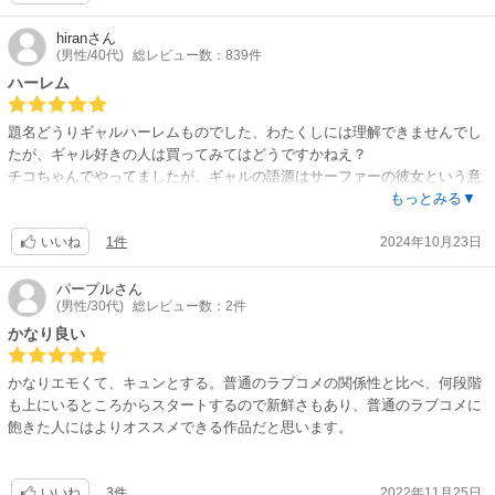
思います。
hiran
さん
(男性/40代)
総レビュー数：839件
ハーレム
題名どうりギャルハーレムものでした、わたくしには理解できませんでし
たが、ギャル好きの人は買ってみてはどうですかねえ？
チコちゃんでやってましたが、ギャルの語源はサーファーの彼女という意
味が語源だそうですね
もっとみる▼
1件
2024年10月23日
いいね
パープル
さん
(男性/30代)
総レビュー数：2件
かなり良い
かなりエモくて、キュンとする。普通のラブコメの関係性と比べ、何段階
も上にいるところからスタートするので新鮮さもあり、普通のラブコメに
飽きた人にはよりオススメできる作品だと思います。
3件
2022年11月25日
いいね