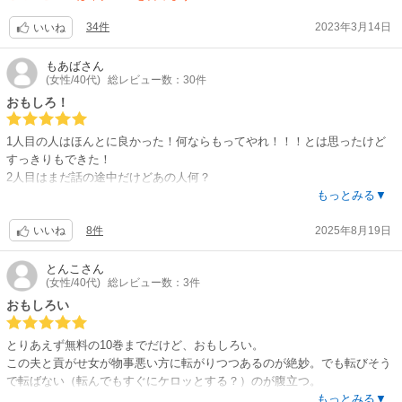
34件
2023年3月14日
いいね
もあば
さん
(女性/40代)
総レビュー数：30件
おもしろ！
1人目の人はほんとに良かった！何ならもってやれ！！！とは思ったけど
すっきりもできた！
2人目はまだ話の途中だけどあの人何？
イライラするけど、メインやサブキャラじゃない全ての人から制裁される
もっとみる▼
のを期待しております
8件
2025年8月19日
なんなら残りの人生を幸せと思うことなく後悔しながら過ごすぐらい破滅
いいね
してほしい。。。と思ってしまう
ぐらいなんですが。。。(^^)
とんこ
さん
(女性/40代)
総レビュー数：3件
おもしろい
とりあえず無料の10巻までだけど、おもしろい。
この夫と貢がせ女が物事悪い方に転がりつつあるのが絶妙。でも転びそう
で転ばない（転んでもすぐにケロッとする？）のが腹立つ。
ただ、主人公さんも簡単に若い男の子のこと信用し過ぎだし、2人で会っ
もっとみる▼