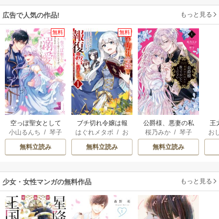
もっと見る
広告で人気の作品!
無料
無料
空っぽ聖女として
ブチ切れ令嬢は報
公爵様、悪妻の私
王
小山るんち
/
琴子
はぐれメタボ
/
お
桜乃みか
/
琴子
お
捨てられたはず
復を誓いました。
はもう放っておい
こ
おのいも
/
昌未
英
が、嫁ぎ先の皇帝
てください
無料立読み
無料立読み
無料立読み
陛下に溺愛されて
す
います
ら
二
もっと見る
少女・女性マンガの無料作品