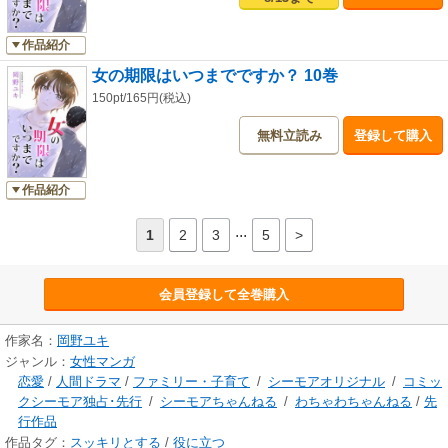
作品紹介
女の期限はいつまでですか？ 10巻
150pt/165円(税込)
無料立読み
登録して購入
作品紹介
...
1
2
3
5
>
会員登録して全巻購入
作家名：
岡野ユキ
ジャンル：
女性マンガ
恋愛
/
人間ドラマ
/
ファミリー・子育て
/
シーモアオリジナル
/
コミッ
クシーモア独占･先行
/
シーモアちゃんねる
/
わちゃわちゃんねる
/
先
行作品
作品タグ：
スッキリとする
/
役に立つ