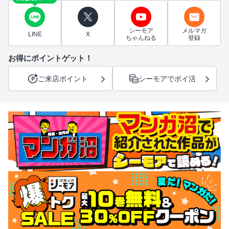
シーモア
メルマガ
LINE
X
ちゃんねる
登録
お得にポイントゲット！
ご来店ポイント
シーモアでポイ活