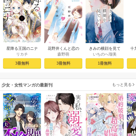
星降る王国のニナ
花野井くんと恋の
きみの横顔を見て
十
リカチ
森野萌
いちのへ瑠美
（１）
病（１）
いた（１）
せ
3冊無料
3冊無料
1冊無料
もっと見る
少女・女性マンガの最新刊