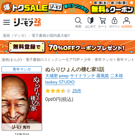
検索
はじめて
カート
ログイン
会員登録
漫画（マンガ）・電子書籍が国内最大級!!
漫画(まんが)・電子書籍のコミックシーモアTOP
少年・青年マンガ
青年マンガ
ぬらりひょんの棲む家1話
青年マンガ
大城密
peep
サイドランチ
羅風龍
二木靖
taskey STUDIO
25件
0pt/0円(税込)
74巻完結