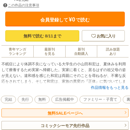
この作品の注意事項
¥0
会員登録して
で読む
無料で読む 8/11まで
お気に入り
青年マンガ
最新刊
新刊
読み放題
ランキング
を見る
自動購入
あり
不眠症により体調不良になっている大学生の小山田和宏は、夏休みを利用
して療養するため実家へ帰郷した。実家に着くと、居るはずの祖父母の姿
が見えない。違和感を感じた和宏は両親にそのことを尋ねるが、不審な反
応をされてしまう。そして和宏は、家族の異変の『正体』に気づいてしま
った…。大人気サスペンススリラーが、待望のコミカライズ化！！
作品情報をもっと見る
完結
先行
無料
広告掲載中
ファミリー・子育て
無料SALEページへ
コミックシーモア先行作品