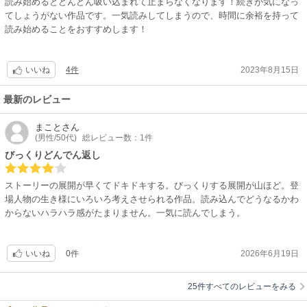
読み始めるとどんどん吸い込まれて止まらなくなります！続きが気になっ
てしょうがない作品です。一気読みしてしまうので、時間に余裕を持って
読み始めることをおすすめします！
4件
2023年8月15日
いいね
最新のレビュー
まこと
さん
(男性/50代)
総レビュー数：1件
びっくりどんでん返し
ストーリーの展開が早くてドキドキする。びっくりする展開が山ほど。登
場人物の生き様にいろいろ考えさせられる作品。読み込んでどうなるかわ
からないハラハラ感がたまりません。一気に読んでしまう。
0件
2026年6月19日
いいね
25件すべてのレビューをみる