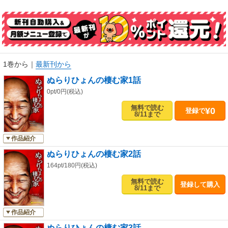
1巻から
｜
最新刊から
ぬらりひょんの棲む家1話
0pt/0円(税込)
無料で読む
¥0
登録で
8/11まで
作品紹介
ぬらりひょんの棲む家2話
164pt/180円(税込)
無料で読む
登録して購入
8/11まで
作品紹介
ぬらりひょんの棲む家3話