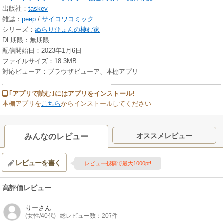
出版社：
taskey
雑誌：
peep
/
サイコワコミック
シリーズ：
ぬらりひょんの棲む家
DL期限：無期限
配信開始日：2023年1月6日
ファイルサイズ：18.3MB
対応ビューア：ブラウザビューア、本棚アプリ
｢アプリで読む｣にはアプリをインストール!
本棚アプリを
こちら
からインストールしてください
オススメレビュー
みんなのレビュー
レビューを書く
レビュー投稿で最大1000pt!
高評価レビュー
りー
さん
(女性/40代)
総レビュー数：207件