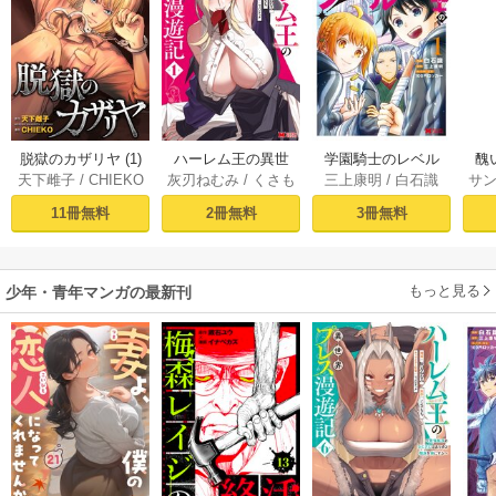
脱獄のカザリヤ (1)
ハーレム王の異世
学園騎士のレベル
醜
天下雌子
/
CHIEKO
灰刃ねむみ
/
くさも
三上康明
/
白石識
サ
界プレス漫遊記 ～
アップ！レベル100
同
ち
最強無双のおじさ
0超えの転生者、落
皇
11冊無料
2冊無料
3冊無料
んはあらゆる種族
ちこぼれクラスに
喪
を嫁にする～（コ
入学。そして、
ミック） 1巻
（コミック） ： 1
もっと見る
少年・青年マンガの最新刊