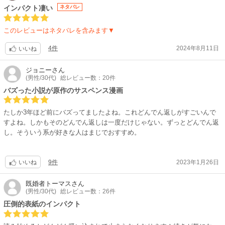
インパクト凄い
ネタバレ
このレビューはネタバレを含みます▼
4件
2024年8月11日
いいね
ジョニー
さん
(男性/30代)
総レビュー数：20件
バズった小説が原作のサスペンス漫画
たしか3年ほど前にバズってましたよね。これどんでん返しがすごいんで
すよね。しかもそのどんでん返しは一度だけじゃない。ずっとどんでん返
し。そういう系が好きな人はまじでおすすめ。
9件
2023年1月26日
いいね
既婚者トーマス
さん
(男性/30代)
総レビュー数：26件
圧倒的表紙のインパクト