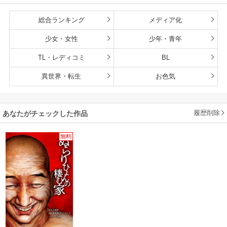
総合ランキング
メディア化
少女・女性
少年・青年
TL・レディコミ
BL
異世界・転生
お色気
履歴削除
あなたがチェックした作品
無料