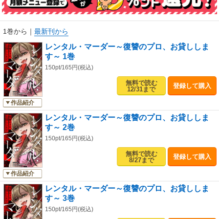
1巻から
｜
最新刊から
レンタル・マーダー～復讐のプロ、お貸ししま
す～ 1巻
150pt/165円(税込)
無料で読む
登録して購入
12/31まで
作品紹介
レンタル・マーダー～復讐のプロ、お貸ししま
す～ 2巻
150pt/165円(税込)
無料で読む
登録して購入
8/27まで
作品紹介
レンタル・マーダー～復讐のプロ、お貸ししま
す～ 3巻
150pt/165円(税込)