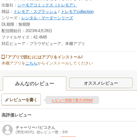
出版社：
シーモアコミックス（トレモア）
雑誌：
トレモア・スプラッシュ
/
トレモアcollection
シリーズ：
レンタル・マーダーシリーズ
DL期限：無期限
配信開始日：2023年4月28日
ファイルサイズ：42.4MB
対応ビューア：ブラウザビューア、本棚アプリ
｢アプリで読む｣にはアプリをインストール!
本棚アプリを
こちら
からインストールしてください
オススメレビュー
みんなのレビュー
レビューを書く
レビュー投稿で最大1000pt!
高評価レビュー
チャーリーパピコ
さん
(男性/40代)
総レビュー数：8件