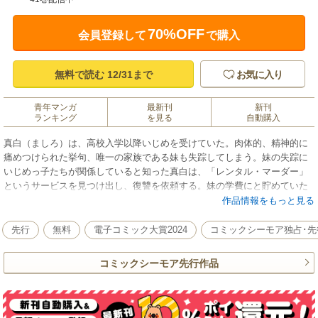
70%OFF
会員登録して
で購入
無料で読む 12/31まで
お気に入り
青年マンガ
最新刊
新刊
ランキング
を見る
自動購入
真白（ましろ）は、高校入学以降いじめを受けていた。肉体的、精神的に
痛めつけられた挙句、唯一の家族である妹も失踪してしまう。妹の失踪に
いじめっ子たちが関係していると知った真白は、「レンタル・マーダー」
というサービスを見つけ出し、復讐を依頼する。妹の学費にと貯めていた
バイト代を全額振り込んだ真白だったが、連絡がなく詐欺にあったと思
作品情報をもっと見る
い、自殺を図ったところを聖花（きよか）という女性に救出される。彼女
は自らを「復讐代行者」と名乗り――？
先行
無料
電子コミック大賞2024
コミックシーモア独占･先
コミックシーモア先行作品