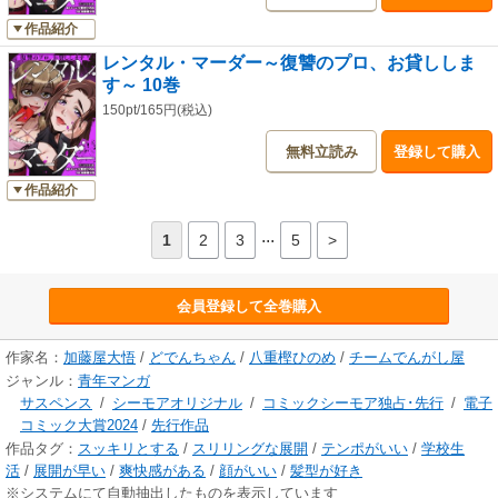
作品紹介
レンタル・マーダー～復讐のプロ、お貸ししま
す～ 10巻
150pt/165円(税込)
無料立読み
登録して購入
作品紹介
...
1
2
3
5
>
会員登録して全巻購入
作家名：
加藤屋大悟
/
どでんちゃん
/
八重樫ひのめ
/
チームでんがし屋
ジャンル：
青年マンガ
サスペンス
/
シーモアオリジナル
/
コミックシーモア独占･先行
/
電子
コミック大賞2024
/
先行作品
作品タグ：
スッキリとする
/
スリリングな展開
/
テンポがいい
/
学校生
活
/
展開が早い
/
爽快感がある
/
顔がいい
/
髪型が好き
※システムにて自動抽出したものを表示しています