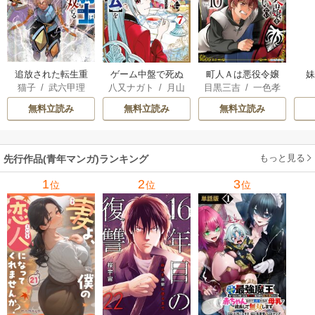
追放された転生重
ゲーム中盤で死ぬ
町人Ａは悪役令嬢
猫子
/
武六甲理
八又ナガト
/
月山
目黒三吉
/
一色孝
騎士はゲーム知識
悪役貴族に転生し
をどうしても救い
衣
/
じゃいあん
可也
太郎
/
Parum
で無双する
たので、外れスキ
たい ～どぶと空
無料立読み
無料立読み
無料立読み
ル【テイム】を駆
と氷の姫君～
使して最強を目指
してみた
もっと見る
先行作品(青年マンガ)ランキング
1
2
3
位
位
位