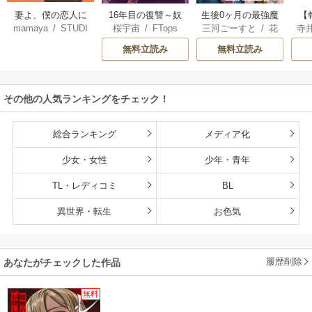
妻よ、僕の恋人に
16年目の復讐～奴
生後0ヶ月の最強魔
【
mamaya
/
STUDI
桜宇宙
/
FTops
三河ごーすと
/
花
寺
なってくれません
らを地獄に送るま
王 食べるだけ強
解
O ZOON
房雪
/
マップ
か？
で
くなるチート能力
無料立読み
無料立読み
持ち転生者だけど
赤ちゃんなので英
雄たちの母乳で成
その他の人気ランキングをチェック！
長して無双します
総合ランキング
メディア化
少女・女性
少年・青年
TL・レディコミ
BL
異世界・転生
お色気
履歴削除
あなたがチェックした作品
無料