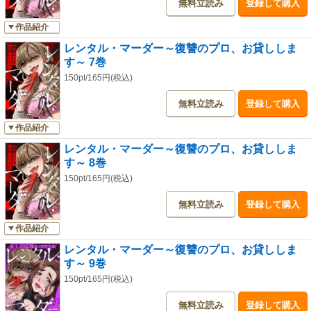
無料立読み
登録して購入
作品紹介
レンタル・マーダー～復讐のプロ、お貸ししま
す～ 7巻
150pt/165円(税込)
無料立読み
登録して購入
作品紹介
レンタル・マーダー～復讐のプロ、お貸ししま
す～ 8巻
150pt/165円(税込)
無料立読み
登録して購入
作品紹介
レンタル・マーダー～復讐のプロ、お貸ししま
す～ 9巻
150pt/165円(税込)
無料立読み
登録して購入