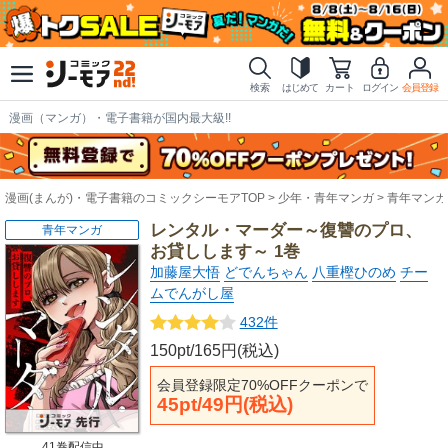
検索
はじめて
カート
ログイン
会員登録
漫画（マンガ）・電子書籍が国内最大級!!
漫画(まんが)・電子書籍のコミックシーモアTOP
少年・青年マンガ
青年マンガ
レンタル・マーダー～復讐のプロ、
青年マンガ
お貸しします～ 1巻
加藤屋大悟
どでんちゃん
八重樫ひのめ
チー
ムでんがし屋
432件
150pt/165円(税込)
会員登録限定70%OFFクーポンで
45pt/49円(税込)
41巻配信中