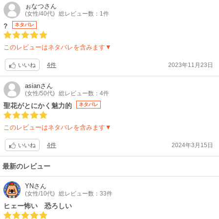
ぉなつ
さん
(女性/40代)
総レビュー数：1件
?
ネタバレ
このレビューはネタバレを含みます▼
4件
2023年11月23日
いいね
asian
さん
(女性/50代)
総レビュー数：4件
聖花がとにかく魅力的
ネタバレ
このレビューはネタバレを含みます▼
4件
2024年3月15日
いいね
最新のレビュー
YN
さん
(女性/10代)
総レビュー数：33件
ヒェー怖い 恐ろしい