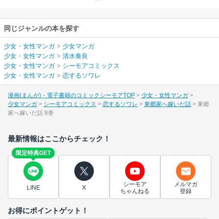
同じジャンルの本を探す
少女・女性マンガ
>
少女マンガ
少女・女性マンガ
>
清水奏良
少女・女性マンガ
>
シーモアコミックス
少女・女性マンガ
>
恋するソワレ
漫画(まんが)・電子書籍のコミックシーモアTOP
少女・女性マンガ
少女マンガ
シーモアコミックス
恋するソワレ
東郷家へ嫁いだ話
東郷
家へ嫁いだ話 8巻
最新情報はここからチェック！
限定特典GET
シーモア
メルマガ
LINE
X
ちゃんねる
登録
お得にポイントゲット！