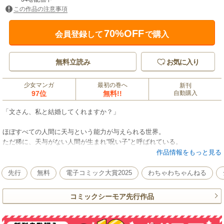
この作品の注意事項
70%OFF
会員登録して
で購入
無料立読み
お気に入り
少女マンガ
最初の巻へ
新刊
97位
無料!!
自動購入
「文さん、私と結婚してくれますか？」
ほぼすべての人間に天与という能力が与えられる世界。
ただ稀に、天与がない人間が生まれ“呪い子”と呼ばれている。
松方文は“呪い子”だ。
作品情報をもっと見る
幼い頃、天与が発現しなかったため、父親に家を追い出されそうになった
が、
先行
無料
電子コミック大賞2025
わちゃわちゃんねる
使用人として松方家に尽くし生きてきた。
強い天与を持つ弟・樹にはこき使われ、家族に虐げられる日々…。
コミックシーモア先行作品
そんなある日、千里眼の一族・東郷家から松方家に縁談の話がくる。
東郷家の長女と樹の縁談だと思っていたが、
当日、やってきたのは長男の正治で――？