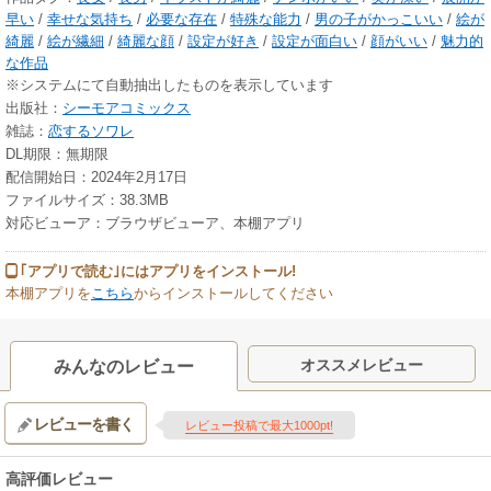
早い
/
幸せな気持ち
/
必要な存在
/
特殊な能力
/
男の子がかっこいい
/
絵が
綺麗
/
絵が繊細
/
綺麗な顔
/
設定が好き
/
設定が面白い
/
顔がいい
/
魅力的
な作品
※システムにて自動抽出したものを表示しています
出版社：
シーモアコミックス
雑誌：
恋するソワレ
DL期限：無期限
配信開始日：2024年2月17日
ファイルサイズ：38.3MB
対応ビューア：ブラウザビューア、本棚アプリ
｢アプリで読む｣にはアプリをインストール!
本棚アプリを
こちら
からインストールしてください
オススメレビュー
みんなのレビュー
レビューを書く
レビュー投稿で最大1000pt!
高評価レビュー