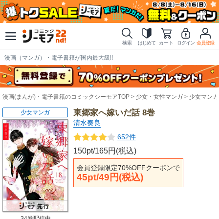
検索
はじめて
カート
ログイン
会員登録
漫画（マンガ）・電子書籍が国内最大級!!
漫画(まんが)・電子書籍のコミックシーモアTOP
少女・女性マンガ
少女マンガ
東郷家へ嫁いだ話 8巻
少女マンガ
清水奏良
652件
150pt/165円(税込)
会員登録限定70%OFFクーポンで
45pt/49円(税込)
34巻配信中