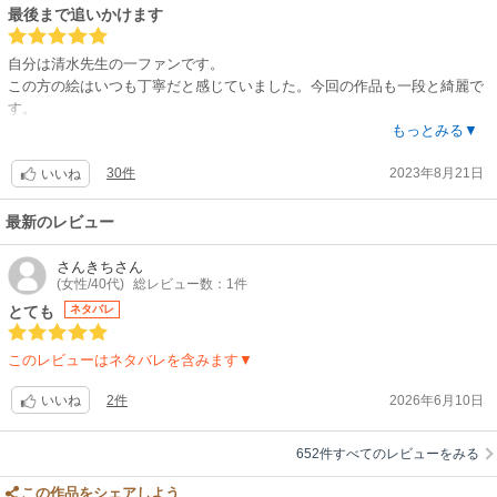
でも面白いです。絵は少し表情が固く乏しい感じがありますが、文さんの
最後まで追いかけます
幸せになる姿を楽しみにしています。
自分は清水先生の一ファンです。
この方の絵はいつも丁寧だと感じていました。今回の作品も一段と綺麗で
す。
内容は、他の方が言っているように、設定としては似ているのかもしれま
もっとみる▼
せん。でも、完全に非なるものです。
30件
2023年8月21日
この作品にはこの作品の良いものが沢山詰まっていると思います。
いいね
例えば、野球にしてもサッカーにしても、同じスポーツ物でも、違う作品
だったら読みます。世の中には戦闘物も沢山ありますが、面白そうだった
最新のレビュー
ら読みます。
「〇〇と同じだ」とわざわざ否定する事は違うかなぁと思うので、自分は
さんきち
さん
(女性/40代)
総レビュー数：1件
この作品が、絵も設定も大好物なので最後まで読みたいと思いました。
ある意味「特別」が好きです。
とても
ネタバレ
なので、今後も楽しみにしています。
頑張って下さい。
このレビューはネタバレを含みます▼
2件
2026年6月10日
いいね
652件すべてのレビューをみる
この作品をシェアしよう