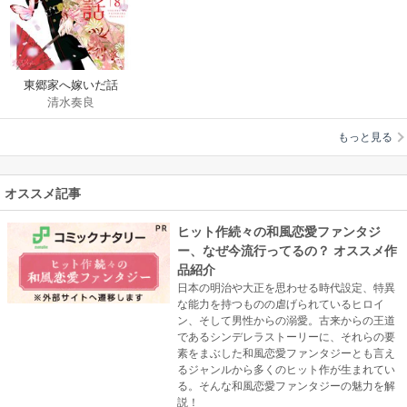
東郷家へ嫁いだ話
清水奏良
もっと見る
オススメ記事
ヒット作続々の和風恋愛ファンタジ
ー、なぜ今流行ってるの？ オススメ作
品紹介
日本の明治や大正を思わせる時代設定、特異
な能力を持つものの虐げられているヒロイ
ン、そして男性からの溺愛。古来からの王道
であるシンデレラストーリーに、それらの要
素をまぶした和風恋愛ファンタジーとも言え
るジャンルから多くのヒット作が生まれてい
る。そんな和風恋愛ファンタジーの魅力を解
説！