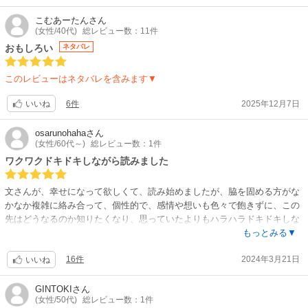
こむあーたん
さん
(女性/40代)
総レビュー数：11件
おもしろい
ネタバレ
このレビューはネタバレを含みます▼
6件
2025年12月7日
いいね
osarunohaha
さん
(女性/60代～)
総レビュー数：1件
ワクワクドキドキしながら読みました
文さんが、幸せになって欲しくて、読み始めましたが、脇を固める方がな
かなか複雑に絡み合って、個性的で、感情や想いも色々で飽きずに、この
先はどうなるのか知りたくなり、思っていたよりもハラハラドキドキしな
がら読んでいます。誰かを恨んで幸せになる事はないと思うのですが、も
もっとみる▼
しかしたら、恨むという感情や執着は偏りのある愛なのかもしれないと思
16件
2024年3月21日
いました。どうか、ここに描かれたキャラクターの方が、幸せになってく
いいね
れたらいいと思ってしまいます。漫画は、綺麗事を貫いて高らかに歌って
貰いたいです。虐げられたヒロインが、周りを変化させ幸せになっていく
GINTOKI
さん
(女性/50代)
総レビュー数：1件
ストーリーは、たくさんあるのです、なぜか似たようなスチュエーション