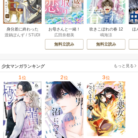
身分差に終わった
お母さんと一緒！
吹きこぼれの春 12
ほ
渡鍋ぽんず
/
STUDI
広田奈都美
鳴海涼
恋を、今さらです
～40歳の看取りと
巻
学受
O ZOON
が。 12巻
恋～【分冊版】 5巻
無料立読み
無料立読み
もっと見る
少女マンガランキング
1
2
3
位
位
位