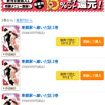
戦では負け知らずの千里眼の末裔に見初められた“呪い子”の少女、
婚姻からはじまる異能力ラブファンタジー、開幕！
1巻から
｜
最新刊から
東郷家へ嫁いだ話 1巻
150pt/165円(税込)
無料で読む
登録して購入
12/31まで
作品紹介
東郷家へ嫁いだ話 2巻
150pt/165円(税込)
無料で読む
登録して購入
9/5まで
作品紹介
東郷家へ嫁いだ話 3巻
150pt/165円(税込)