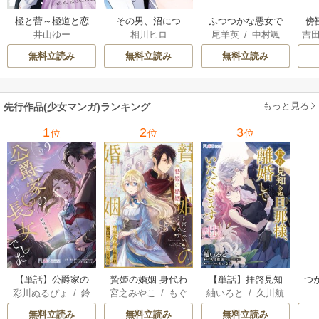
極と蕾～極道と恋
その男、沼につ
ふつつかな悪女で
傍
井山ゆー
相川ヒロ
尾羊英
/
中村颯
吉
を知らない人妻と
き。
はございますが ～
限
希
/
ゆき哉
～
雛宮蝶鼠とりかえ
無料立読み
無料立読み
無料立読み
伝～
もっと見る
先行作品(少女マンガ)ランキング
1
2
3
位
位
位
【単話】公爵家の
贄姫の婚姻 身代わ
【単話】拝啓見知
つ
彩川ぬるぴょ
/
鈴
宮之みやこ
/
もぐ
紬いろと
/
久川航
長女でした
り王女は帝国で最
らぬ旦那様、離婚
異
音さや
/
たむ
す
璃
/
あいるむ
愛となる
していただきます
の
無料立読み
無料立読み
無料立読み