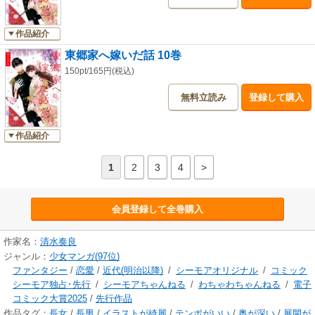
作品紹介
東郷家へ嫁いだ話 10巻
150pt/165円(税込)
無料立読み
登録して購入
作品紹介
1
2
3
4
>
会員登録して全巻購入
作家名：
清水奏良
ジャンル：
少女マンガ(97位)
ファンタジー
/
恋愛
/
近代(明治以降)
/
シーモアオリジナル
/
コミック
シーモア独占･先行
/
シーモアちゃんねる
/
わちゃわちゃんねる
/
電子
コミック大賞2025
/
先行作品
作品タグ：
長女
/
長男
/
イラストが綺麗
/
テンポがいい
/
奥が深い
/
展開が