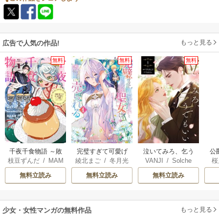
もっと見る
広告で人気の作品!
無料
無料
無料
千夜千食物語 ～敗
完璧すぎて可愛げ
泣いてみろ、乞う
公
枝豆ずんだ
/
MAM
綾北まご
/
冬月光
VANJI
/
Solche
桜
国の姫ですが氷の
がないと婚約破棄
てもいい
は
AKOTO
/
鴉羽凛燈
輝
/
昌未
皇子殿下がどうも
された聖女は隣国
無料立読み
無料立読み
無料立読み
溺愛してくれてい
に売られる
ます～
もっと見る
少女・女性マンガの無料作品