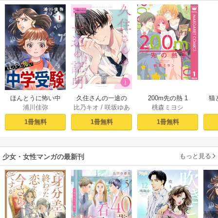
久住さんの一途の
200m先の熱 1
ほんとうに怖い中
猫
比乃キオ
/
咲坂ゆあ
桃森ミヨシ
浦川佳弥
証明～揺らめい
学受験【分冊版】
て、ハニー～ 1巻
1
た
1冊無料
1冊無料
1冊無料
もっと見る
少女・女性マンガの最新刊