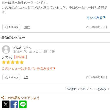
自分は清水先生の一ファンです。
この方の絵はいつも丁寧だと感じていました。今回の作品も一段と綺麗で
す。
内容は、他の方が言っているように、設定としては似ているのかもしれま
もっとみる▼
せん。でも、完全に非なるものです。
30件
2023年8月21日
この作品にはこの作品の良いものが沢山詰まっていると思います。
いいね
例えば、野球にしてもサッカーにしても、同じスポーツ物でも、違う作品
だったら読みます。世の中には戦闘物も沢山ありますが、面白そうだった
最新のレビュー
ら読みます。
「〇〇と同じだ」とわざわざ否定する事は違うかなぁと思うので、自分は
さんきち
さん
(女性/40代)
総レビュー数：1件
この作品が、絵も設定も大好物なので最後まで読みたいと思いました。
ある意味「特別」が好きです。
とても
ネタバレ
なので、今後も楽しみにしています。
頑張って下さい。
このレビューはネタバレを含みます▼
2件
2026年6月10日
いいね
652件すべてのレビューをみる
この作品をシェアしよう