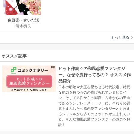
東郷家へ嫁いだ話
清水奏良
もっと見る
オススメ記事
ヒット作続々の和風恋愛ファンタジ
ー、なぜ今流行ってるの？ オススメ作
品紹介
日本の明治や大正を思わせる時代設定、特異
な能力を持つものの虐げられているヒロイ
ン、そして男性からの溺愛。古来からの王道
であるシンデレラストーリーに、それらの要
素をまぶした和風恋愛ファンタジーとも言え
るジャンルから多くのヒット作が生まれてい
る。そんな和風恋愛ファンタジーの魅力を解
説！