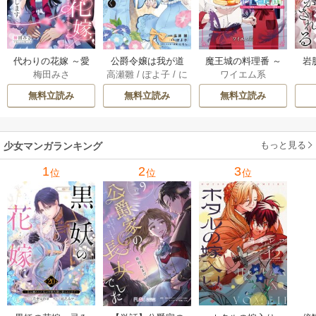
代わりの花嫁 ～愛
公爵令嬢は我が道
魔王城の料理番 ～
岩
梅田みさ
高瀬雛
/
ぽよ子
/
に
ワイエム系
する人と、姉の代
を場当たり的に行
コワモテ魔族ばか
溶
もし
わりに結婚します
く 5巻
りだけど、ホワイ
無料立読み
無料立読み
無料立読み
～ 18巻
トな職場です～ 6巻
もっと見る
少女マンガランキング
1
2
3
位
位
位