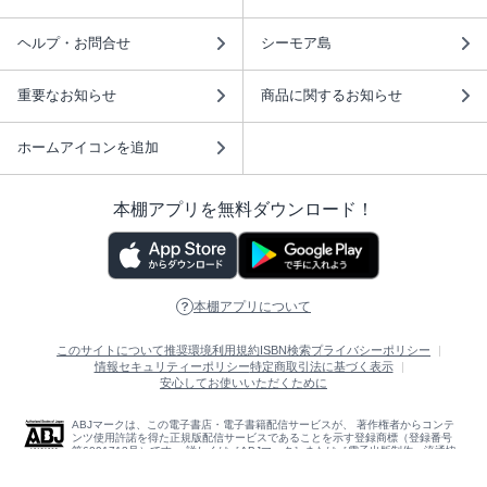
ヘルプ・お問合せ
シーモア島
重要なお知らせ
商品に関するお知らせ
ホームアイコンを追加
本棚アプリを無料ダウンロード！
本棚アプリについて
このサイトについて
推奨環境
利用規約
ISBN検索
プライバシーポリシー
情報セキュリティーポリシー
特定商取引法に基づく表示
安心してお使いいただくために
ABJマークは、この電子書店・電子書籍配信サービスが、 著作権者からコンテ
ンツ使用許諾を得た正規版配信サービスであることを示す登録商標（登録番号
第6091713号）です。 詳しくは［ABJマーク］または［電子出版制作・流通協
議会］で検索してください。