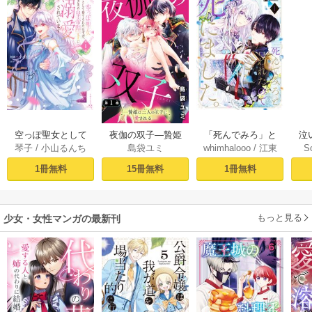
空っぽ聖女として
夜伽の双子―贄姫
「死んでみろ」と
泣
琴子
/
小山るんち
島袋ユミ
whimhalooo
/
江東
S
捨てられたはず
は二人の王子に愛
言われたので死に
しろ
/
蘭らむ
が、嫁ぎ先の皇帝
される―【マイク
ました。 1
1冊無料
15冊無料
1冊無料
陛下に溺愛されて
ロ】 1
います 1【コミック
シーモア限定版】
もっと見る
少女・女性マンガの最新刊