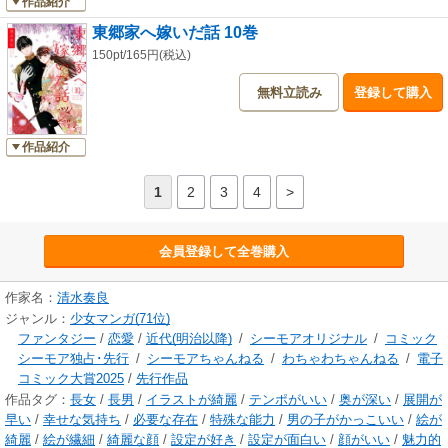
作品紹介
東郷家へ嫁いだ話 10巻
150pt/165円(税込)
無料立読み
登録して購入
作品紹介
1
2
3
4
>
会員登録して全巻購入
作家名：
清水奏良
ジャンル：
少女マンガ(71位)
ファンタジー
/
恋愛
/
近代(明治以降)
/
シーモアオリジナル
/
コミック
シーモア独占･先行
/
シーモアちゃんねる
/
わちゃわちゃんねる
/
電子
コミック大賞2025
/
先行作品
作品タグ：
長女
/
長男
/
イラストが綺麗
/
テンポがいい
/
奥が深い
/
展開が
早い
/
幸せな気持ち
/
必要な存在
/
特殊な能力
/
男の子がかっこいい
/
絵が
綺麗
/
絵が繊細
/
綺麗な顔
/
設定が好き
/
設定が面白い
/
顔がいい
/
魅力的