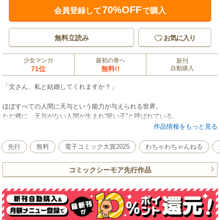
70%OFF
会員登録して
で購入
無料立読み
お気に入り
少女マンガ
最初の巻へ
新刊
71位
無料!!
自動購入
「文さん、私と結婚してくれますか？」
ほぼすべての人間に天与という能力が与えられる世界。
ただ稀に、天与がない人間が生まれ“呪い子”と呼ばれている。
松方文は“呪い子”だ。
作品情報をもっと見る
幼い頃、天与が発現しなかったため、父親に家を追い出されそうになった
が、
先行
無料
電子コミック大賞2025
わちゃわちゃんねる
使用人として松方家に尽くし生きてきた。
強い天与を持つ弟・樹にはこき使われ、家族に虐げられる日々…。
コミックシーモア先行作品
そんなある日、千里眼の一族・東郷家から松方家に縁談の話がくる。
東郷家の長女と樹の縁談だと思っていたが、
当日、やってきたのは長男の正治で――？
戦では負け知らずの千里眼の末裔に見初められた“呪い子”の少女、
婚姻からはじまる異能力ラブファンタジー、開幕！