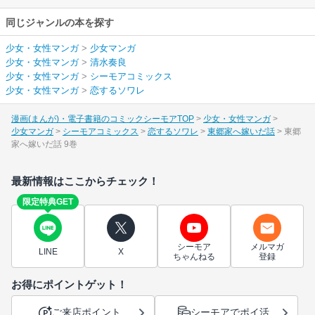
同じジャンルの本を探す
少女・女性マンガ
>
少女マンガ
少女・女性マンガ
>
清水奏良
少女・女性マンガ
>
シーモアコミックス
少女・女性マンガ
>
恋するソワレ
漫画(まんが)・電子書籍のコミックシーモアTOP
少女・女性マンガ
少女マンガ
シーモアコミックス
恋するソワレ
東郷家へ嫁いだ話
東郷
家へ嫁いだ話 9巻
最新情報はここからチェック！
限定特典GET
シーモア
メルマガ
LINE
X
ちゃんねる
登録
お得にポイントゲット！
ご来店ポイント
シーモアでポイ活