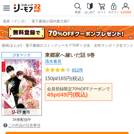
検索
はじめて
カート
ログイン
会員登録
漫画（マンガ）・電子書籍が国内最大級!!
漫画(まんが)・電子書籍のコミックシーモアTOP
少女・女性マンガ
少女マンガ
東郷家へ嫁いだ話 9巻
少女マンガ
清水奏良
652件
150pt/165円(税込)
会員登録限定70%OFFクーポンで
45pt/49円(税込)
34巻配信中
この作品の注意事項