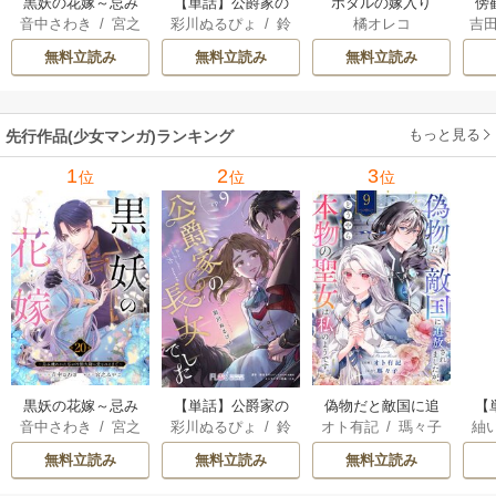
黒妖の花嫁～忌み
【単話】公爵家の
ホタルの嫁入り
傍
音中さわき
/
宮之
彩川ぬるぴょ
/
鈴
橘オレコ
吉
嫌われた私が冷酷
長女でした
みやこ
音さや
/
たむ
大尉に愛されるま
無料立読み
無料立読み
無料立読み
で～
もっと見る
先行作品(少女マンガ)ランキング
1
2
3
位
位
位
黒妖の花嫁～忌み
【単話】公爵家の
偽物だと敵国に追
【
音中さわき
/
宮之
彩川ぬるぴょ
/
鈴
オト有記
/
瑪々子
紬
嫌われた私が冷酷
長女でした
放されましたが、
ら
みやこ
音さや
/
たむ
大尉に愛されるま
どうやら本物の聖
し
無料立読み
無料立読み
無料立読み
で～
女は私のようで
す。