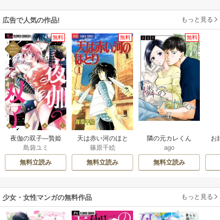
もっと見る
広告で人気の作品!
無料
無料
無料
夜伽の双子―贄姫
天は赤い河のほと
隣の元カレくん
お
島袋ユミ
篠原千絵
ago
は二人の王子に愛
り
される―
無料立読み
無料立読み
無料立読み
もっと見る
少女・女性マンガの無料作品