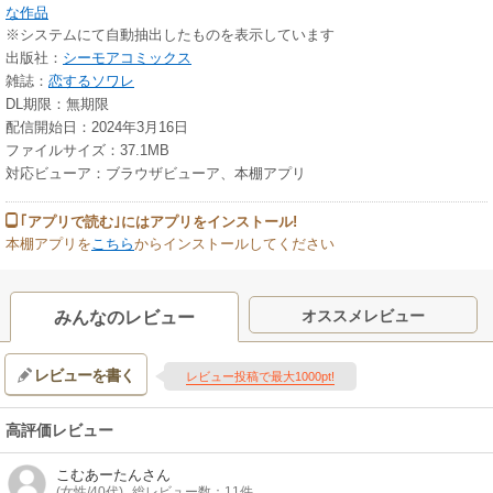
な作品
※システムにて自動抽出したものを表示しています
出版社：
シーモアコミックス
雑誌：
恋するソワレ
DL期限：無期限
配信開始日：2024年3月16日
ファイルサイズ：37.1MB
対応ビューア：ブラウザビューア、本棚アプリ
｢アプリで読む｣にはアプリをインストール!
本棚アプリを
こちら
からインストールしてください
オススメレビュー
みんなのレビュー
レビューを書く
レビュー投稿で最大1000pt!
高評価レビュー
こむあーたん
さん
(女性/40代)
総レビュー数：11件