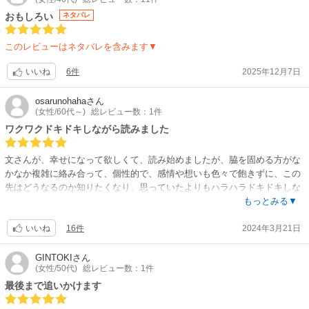
おもしろい
ネタバレ
このレビューはネタバレを含みます▼
6件
2025年12月7日
いいね
osarunohaha
さん
(女性/60代～)
総レビュー数：1件
ワクワクドキドキしながら読みました
文さんが、幸せになって欲しくて、読み始めましたが、脇を固める方がな
かなか複雑に絡み合って、個性的で、感情や想いも色々で飽きずに、この
先はどうなるのか知りたくなり、思っていたよりもハラハラドキドキしな
がら読んでいます。誰かを恨んで幸せになる事はないと思うのですが、も
もっとみる▼
しかしたら、恨むという感情や執着は偏りのある愛なのかもしれないと思
16件
2024年3月21日
いました。どうか、ここに描かれたキャラクターの方が、幸せになってく
いいね
れたらいいと思ってしまいます。漫画は、綺麗事を貫いて高らかに歌って
貰いたいです。虐げられたヒロインが、周りを変化させ幸せになっていく
GINTOKI
さん
(女性/50代)
総レビュー数：1件
ストーリーは、たくさんあるのです、なぜか似たようなスチュエーション
でも面白いです。絵は少し表情が固く乏しい感じがありますが、文さんの
最後まで追いかけます
幸せになる姿を楽しみにしています。