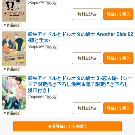
250pt/275円(税込)
無料立読み
登録して購入
作品紹介
転生アイドルとドルオタの騎士 Another Side 02
‐輔と圭太‐
350pt/385円(税込)
無料立読み
登録して購入
作品紹介
転生アイドルとドルオタの騎士 3 ‐恋人編‐【シー
モア限定描き下ろし漫画＆電子限定描き下ろし
漫画付き】
790pt/869円(税込)
無料立読み
登録して購入
作品紹介
会員登録して全巻購入