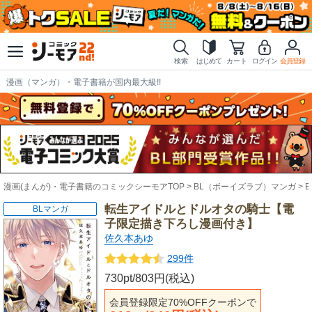
検索
はじめて
カート
ログイン
会員登録
漫画（マンガ）・電子書籍が国内最大級!!
漫画(まんが)・電子書籍のコミックシーモアTOP
BL（ボーイズラブ）マンガ
転生アイドルとドルオタの騎士【電
BLマンガ
子限定描き下ろし漫画付き】
佐久本あゆ
299件
730pt/803円(税込)
会員登録限定70%OFFクーポンで