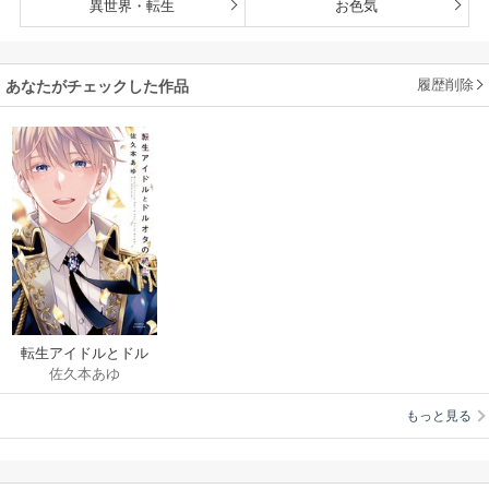
異世界・転生
お色気
履歴削除
あなたがチェックした作品
転生アイドルとドル
佐久本あゆ
オタの騎士
もっと見る