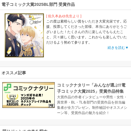
電子コミック大賞2025BL部門 受賞作品
[ 佐久本あゆ先生より ]
この度は素晴らしい賞をいただき大変光栄です。応
援、投票してくださった皆様、本当にありがとうご
ざいました！たくさんの方に楽しんでもらえたこ
と、只々嬉しく思います。これからも楽しんでいた
だけるよう努めて参ります。
続きを読む▼
オススメ記事
コミックナタリー「みんなが選ぶ!!電
子コミック大賞2025」受賞作品特集
大賞作品の作者インタビューや男性・女性・
異世界・BL・TL各部門の受賞作品を担当編
集者が全力プレゼン。制作秘話やオススメシ
ーン等、受賞作品の魅力を紹介！