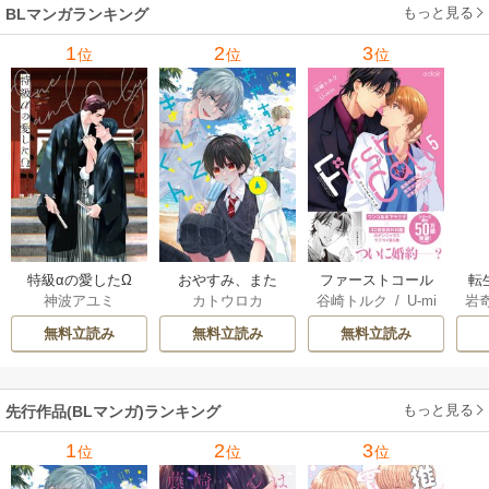
もっと見る
BLマンガランキング
1
2
3
位
位
位
特級αの愛したΩ
おやすみ、また
ファーストコール
転
神波アユミ
カトウロカ
谷崎トルク
/
U-mi
岩
ね。ましろくん。
～童貞外科医、年
な
n
【電子限定漫画付
下ヤクザの嫁にさ
王
無料立読み
無料立読み
無料立読み
き】
れそうです！～
し
【単行本版(シーモ
ア限定描き下ろし
もっと見る
先行作品(BLマンガ)ランキング
付き)】
1
2
3
位
位
位