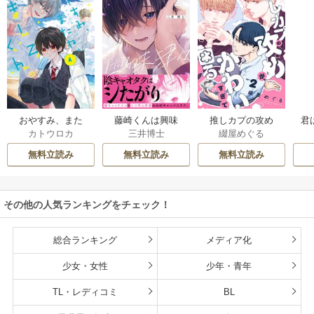
おやすみ、また
藤崎くんは興味
推しカプの攻め
君
カトウロカ
三井博士
綴屋めぐる
ね。ましろくん。
津々【コミックス
が、かわいすぎて
【電子限定漫画付
版】
困る
無料立読み
無料立読み
無料立読み
き】
その他の人気ランキングをチェック！
総合ランキング
メディア化
少女・女性
少年・青年
TL・レディコミ
BL