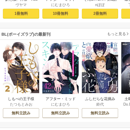
nぽぽ
ヴヤマ
にむまひろ
し
tart［ばら売り］
ナイト・スキン
ー
プロローグ
［ばら売り］ 第1話
2冊無料
1冊無料
10冊無料
もっと見る
BL(ボーイズラブ)の最新刊
しもべの王子様
ふしだらな花摘み
アフター・ミッド
土
たつもとみお
鈴代
にむまひろ
Do.
【描き下ろしおま
男 20巻
ナイト・スキン
上
け付き特装版】 2巻
［ばら売り］ 42巻
な
無料立読み
無料立読み
無料立読み