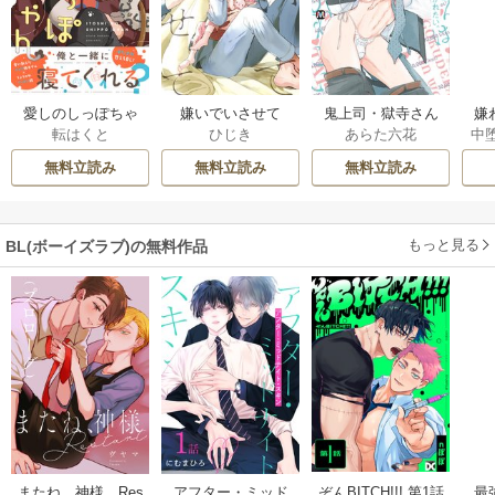
愛しのしっぽちゃ
嫌いでいさせて
鬼上司・獄寺さん
嫌
転はくと
ひじき
あらた六花
中
ん
は暴かれたい。
は
【コミックス版】
無料立読み
無料立読み
無料立読み
もっと見る
BL(ボーイズラブ)の無料作品
ぞんBITCH!!! 第1話
最
またね、神様 Res
アフター・ミッド