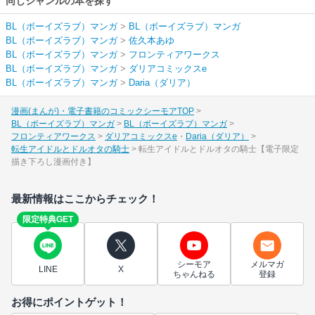
同じジャンルの本を探す
BL（ボーイズラブ）マンガ
>
BL（ボーイズラブ）マンガ
BL（ボーイズラブ）マンガ
>
佐久本あゆ
BL（ボーイズラブ）マンガ
>
フロンティアワークス
BL（ボーイズラブ）マンガ
>
ダリアコミックスe
BL（ボーイズラブ）マンガ
>
Daria（ダリア）
漫画(まんが)・電子書籍のコミックシーモアTOP
BL（ボーイズラブ）マンガ
BL（ボーイズラブ）マンガ
フロンティアワークス
ダリアコミックスe
Daria（ダリア）
転生アイドルとドルオタの騎士
転生アイドルとドルオタの騎士【電子限定
描き下ろし漫画付き】
最新情報はここからチェック！
限定特典GET
シーモア
メルマガ
LINE
X
ちゃんねる
登録
お得にポイントゲット！