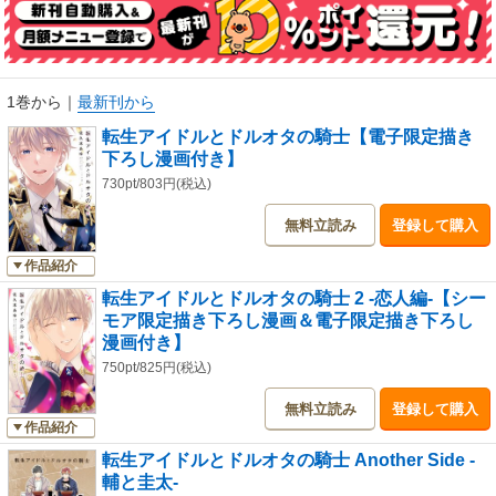
1巻から
｜
最新刊から
転生アイドルとドルオタの騎士【電子限定描き
下ろし漫画付き】
730pt/803円(税込)
無料立読み
登録して購入
作品紹介
転生アイドルとドルオタの騎士 2 ‐恋人編‐【シー
モア限定描き下ろし漫画＆電子限定描き下ろし
漫画付き】
750pt/825円(税込)
無料立読み
登録して購入
作品紹介
転生アイドルとドルオタの騎士 Another Side ‐
輔と圭太‐