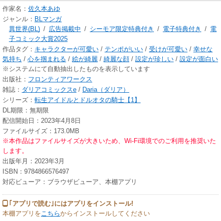
作家名：
佐久本あゆ
ジャンル：
BLマンガ
異世界(BL)
/
広告掲載中
/
シーモア限定特典付き
/
電子特典付き
/
電
子コミック大賞2025
作品タグ：
キャラクターが可愛い
/
テンポがいい
/
受けが可愛い
/
幸せな
気持ち
/
心を掴まれる
/
絵が綺麗
/
綺麗な顔
/
設定が珍しい
/
設定が面白い
※システムにて自動抽出したものを表示しています
出版社：
フロンティアワークス
雑誌：
ダリアコミックスe
/
Daria（ダリア）
シリーズ：
転生アイドルとドルオタの騎士【1】
DL期限：無期限
配信開始日：2023年4月8日
ファイルサイズ：173.0MB
※本作品はファイルサイズが大きいため、Wi-Fi環境でのご利用を推奨いた
します。
出版年月：2023年3月
ISBN：9784866576497
対応ビューア：ブラウザビューア、本棚アプリ
｢アプリで読む｣にはアプリをインストール!
本棚アプリを
こちら
からインストールしてください