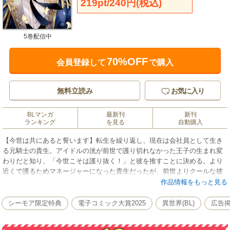
219pt/240円(税込)
5巻配信中
70%OFF
会員登録して
で購入
無料立読み
お気に入り
BLマンガ
最新刊
新刊
ランキング
を見る
自動購入
【今世は共にあると誓います】転生を繰り返し、現在は会社員として生き
る元騎士の貴生。アイドルの洸が前世で護り切れなかった王子の生まれ変
わりだと知り、「今世こそは護り抜く！」と彼を推すことに決める。より
近くで護るためマネージャーになった貴生だったが、前世よりクールな彼
が自分だけに見せる笑顔に、忠誠心を超えた特別な感情が芽生えはじ
作品情報をもっと見る
め…！【電子限定描き下ろし2P漫画付き！】
シーモア限定特典
電子コミック大賞2025
異世界(BL)
広告