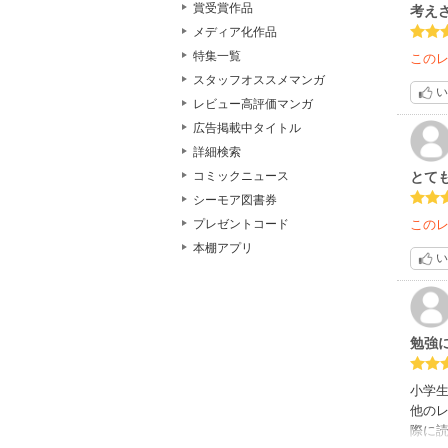
賞受賞作品
考え
メディア化作品
特集一覧
この
スタッフオススメマンガ
い
レビュー高評価マンガ
広告掲載中タイトル
詳細検索
とて
コミックニュース
シーモア図書券
この
プレゼントコード
本棚アプリ
い
勉強
小学
他の
際に