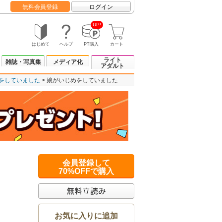
無料会員登録
ログイン
UP!
はじめて
ヘルプ
PT購入
カート
ライト
雑誌・写真集
メディア化
アダルト
をしていました
娘がいじめをしていました
会員登録して
70%OFFで購入
お気に入りに追加