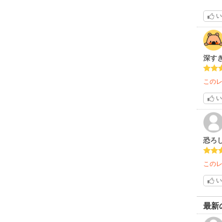
しか
フト
い
なん
イジ
子を
自分
深す
この
い
恐ろ
この
い
最新