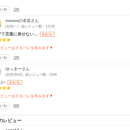
も、それを、無駄を削ぎ落としたストーリー進行、のっぴきならない心理描写
にリアルに怒涛の勢いで描いてくれて…可愛い絵だから怖くはないハズなのに
いね
2件
だか、読みながら動悸が上がり脂汗がジンワリ出てきました…。
メに何らかのポジションで関わってきた人は自身の過去も振り返ってみずには
mimimiの本音
さん
持つ親でなくとも読んで損はない。
(女性/－)
総レビュー数：151件
も含めて人間の暗部を覗きこんで一考してほしいです。
ぎて言葉に表せない…
ネタバレ
レビューはネタバレを含みます▼
いね
2件
ゆっきー
さん
(女性/30代)
総レビュー数：53件
しい
ネタバレ
レビューはネタバレを含みます▼
いね
8件
のレビュー