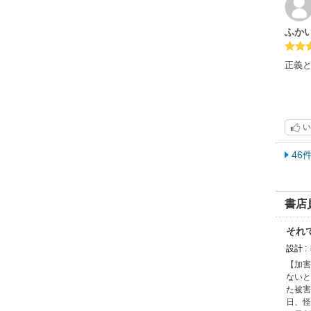
ふか
正義
い
46
書店
それ
設計 
【加害
ないと
た被害
日、怪