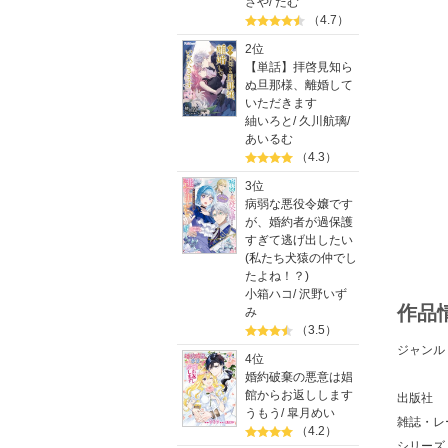
さや
/
たむ
（4.7）
2位
【単話】拝啓見知ら
ぬ旦那様、離婚して
いただきます
紬いろと
/
久川航璃
/
あいるむ
（4.3）
3位
病弱な悪役令嬢です
が、婚約者が過保護
すぎて逃げ出したい
(私たち犬猿の仲でし
たよね！？)
小箱ハコ
/
沢野いず
作品
み
（3.5）
ジャンル
4位
婚約破棄の悪意は娼
館からお返しします
出版社
うもう
/
皐月めい
雑誌・レ
（4.2）
シリーズ