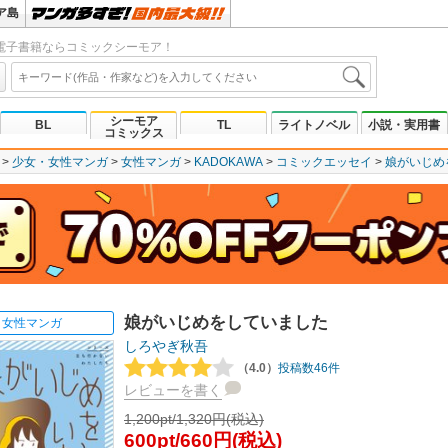
ア島
電子書籍ならコミックシーモア！
シーモア
BL
TL
ライトノベル
小説・実用書
コミックス
少女・女性マンガ
女性マンガ
KADOKAWA
コミックエッセイ
娘がいじめ
娘がいじめをしていました
女性マンガ
しろやぎ秋吾
（4.0）
投稿数46件
レビューを書く
1,200pt/1,320円(税込)
600pt/660円(税込)