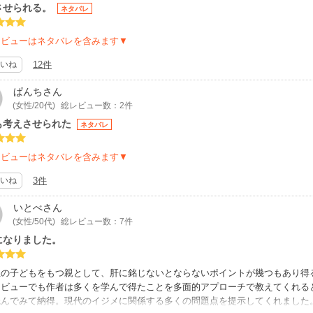
させられる。
ネタバレ
レビューはネタバレを含みます▼
いね
12件
ぱんち
さん
(女性/20代)
総レビュー数：2件
も考えさせられた
ネタバレ
レビューはネタバレを含みます▼
いね
3件
いとべ
さん
(女性/50代)
総レビュー数：7件
になりました。
生の子どもをもつ親として、肝に銘じないとならないポイントが幾つもあり得
レビューでも作者は多くを学んで得たことを多面的アプローチで教えてくれる
読んでみて納得。現代のイジメに関係する多くの問題点を提示してくれました