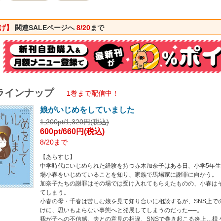
題を加害者家族、被害者家族双方の視点から描く、意欲的セミフィクション。
ーズ 立ち行かないわたしたち」について】
下げ】
関連SALEページへ
8/20
まで
ズ 立ち行かないわたしたち」は、ＫＡＤＯＫＡＷＡコミックエッセイ編集部による
本シリーズでは、思いもよらない出来事を経験したり、困難に直面したりと、まま
たちの物語」として想像できるような作品を刊行します。見知らぬ誰かの日常であ
を、ぜひお楽しみください。
ラインナップ
1巻まで配信中！
娘がいじめをしていました
1,200pt/1,320円(税込)
600pt/660円(税込)
8/20まで
【あらすじ】
中学時代にいじめられた経験を持つ赤木加奈子はある日、小学5年
場小春をいじめていることを知り、家族で馬場家に謝罪に向かう。
加奈子たちの謝罪はその場では受け入れてもらえたものの、小春は
てしまう。
小春の母・千春は苦しむ娘を見て知り合いに相談するが、SNS上で
けに、思いもよらない事態へと発展してしまうのだった──。
我が子への不信感、夫との意見の相違、SNSで巻き起こる炎上…様