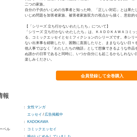
二つの家族。
自分の子供がいじめの当事者と知った時、「正しい対応」とは果た
いじめ問題を加害者家族、被害者家族双方の視点から描く、意欲的
【「シリーズ 立ち行かないわたしたち」について】
「シリーズ 立ち行かないわたしたち」は、ＫＡＤＯＫＡＷＡコミッ
る、コミックエッセイとセミフィクションのシリーズです。本シリ
ない出来事を経験したり、困難に直面したりと、ままならない日々
他人事ではなく「わたしたちの物語」として想像できるような作品
ぬ誰かの日常であると同時に、いつか自分にも起こるかもしれない
楽しみください。
会員登録して全巻購入
情報
：
女性マンガ
エッセイ
/
広告掲載中
：
KADOKAWA
ーベル
：
コミックエッセイ
：
娘がいじめをしていました