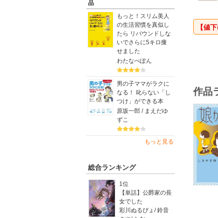
品
いじめ問
もっと！スリム美人
の生活習慣を真似し
【「シリ
【値
たら リバウンドしな
「シリー
いでさらに5キロ痩
ズです。
せました
「わたし
わたなべぽん
常の物語
男の子ママがラクに
作品
なる！ 叱らない「し
つけ」ができる本
原坂一郎 / まえだゆ
ずこ
もっと見る
総合ランキング
1位
【単話】公爵家の長
女でした
彩川ぬるぴょ
/
鈴音