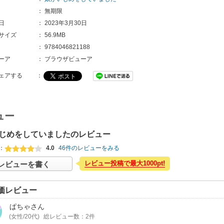
：
無期限
日
：
2023年3月30日
サイズ
：
56.9MB
：
9784046821188
ーア
：
ブラウザビューア
ェアする
：
ュー
じめをしていましたのレビュー
：
4.0
46件のレビューをみる
レビュー投稿で最大1000pt!
レビューを書く
価レビュー
ぱちゃ
さん
(女性/20代)
総レビュー数：2件