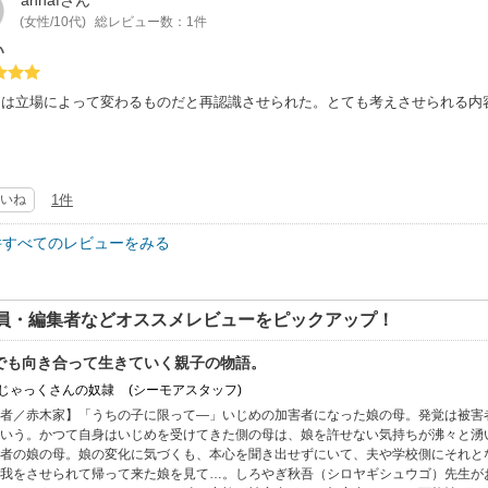
annaf
さん
(女性/10代)
総レビュー数：1件
い
とは立場によって変わるものだと再認識させられた。とても考えさせられる内
いね
1件
件すべてのレビューをみる
員・編集者などオススメレビューをピックアップ！
でも向き合って生きていく親子の物語。
: じゃっくさんの奴隷
(シーモアスタッフ)
者／赤木家】「うちの子に限って―」いじめの加害者になった娘の母。発覚は被害
いう。かつて自身はいじめを受けてきた側の母は、娘を許せない気持ちが沸々と湧
者の娘の母。娘の変化に気づくも、本心を聞き出せずにいて、夫や学校側にそれと
我をさせられて帰って来た娘を見て…。しろやぎ秋吾（シロヤギシュウゴ）先生が