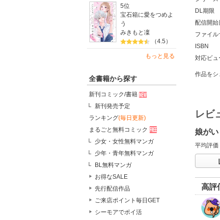
5位
DL期限
宝石箱に愛をつめよ
配信開始
う
みきもと凜
ファイル
（4.5）
ISBN
もっと見る
対応ビュ
作品をシ
全書籍から探す
新刊コミック/書籍
新刊発売予定
レビ
ランキング
(毎日更新)
まるごと無料コミック
娘がい
少女・女性無料マンガ
平均評価
少年・青年無料マンガ
BL無料マンガ
お得なSALE
高評
先行配信作品
ご来店ポイント毎日GET
シーモアでポイ活