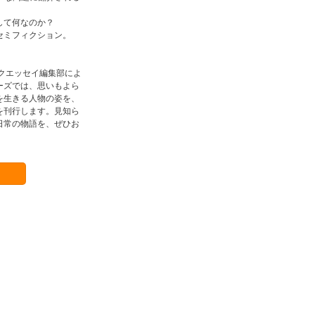
して何なのか？
セミフィクション。
クエッセイ編集部によ
ーズでは、思いもよら
を生きる人物の姿を、
を刊行します。見知ら
日常の物語を、ぜひお