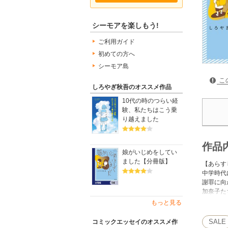
シーモアを楽しもう!
ご利用ガイド
初めての方へ
シーモア島
こ
しろやぎ秋吾のオススメ作品
10代の時のつらい経
験、私たちはこう乗
り越えました
作品
娘がいじめをしてい
ました【分冊版】
【あらす
中学時代
謝罪に向
加奈子た
小春の母
もっと見る
た──。
我が子へ
SALE
コミックエッセイのオススメ作
自分の子