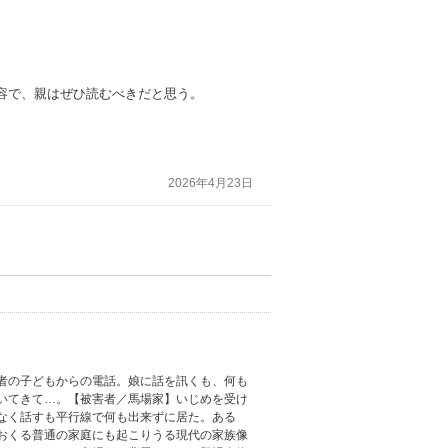
容で、親はぜひ読むべきだと思う。
2026年4月23日
者の子どもからの電話。娘に話を訊くも、何も
いてきて…。【被害者／馬場家】いじめを受け
なく話すも平行線で何も出来ずに居た。ある
おくる普通の家庭にも起こりうる現代の家族像