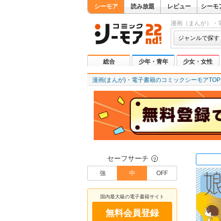
シーモア
読み放題
レビュー
シーモ
漫画（まんが）・
ジャンルで探す
総合
少年・青年
少女・女性
漫画(まんが)・電子書籍のコミックシーモアTOP
セーフサーチ
？
強
中
OFF
国内最大級の電子書籍サイト
無料会員登録