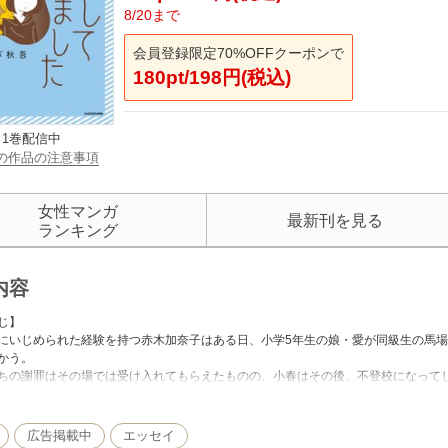
8/20まで
会員登録限定70%OFFクーポンで
180pt/198円(税込)
1巻配信中
の作品の注意事項
女性マンガ
最新刊を見る
ランキング
内容
じ】
にいじめられた経験を持つ赤木加奈子はある日、小学5年生の娘・愛が同級生の馬
かう。
ちの謝罪はその場では受け入れてもらえたものの、小春はその後、不登校になって
・千春は苦しむ娘を見て知り合いに相談するが、SNS上での匿名の告発をきっかけ
の不信感、夫との意見の相違、SNSで巻き起こる炎上…様々な問題に翻弄される二
広告掲載中
エッセイ
供がいじめの当事者と知った時、「正しい対応」とは果たして何なのか？