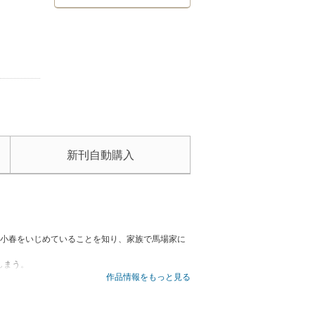
新刊自動購入
場小春をいじめていることを知り、家族で馬場家に
しまう。
に、思いもよらない事態へと発展してしまうのだっ
作品情報をもっと見る
つの家族。