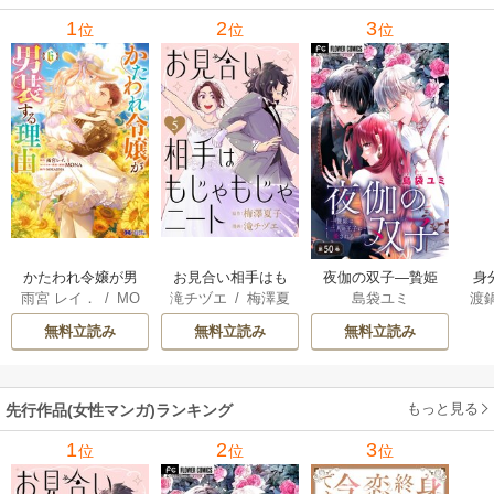
1
2
3
位
位
位
かたわれ令嬢が男
お見合い相手はも
夜伽の双子―贄姫
身
雨宮 レイ．
/
MO
滝チヅエ
/
梅澤夏
島袋ユミ
渡
装する理由（コミ
じゃもじゃニート
は二人の王子に愛
恋
NA
/
SORAJIMA
子（エブリスタ）
ック）
される―【マイク
無料立読み
無料立読み
無料立読み
ロ】
もっと見る
先行作品(女性マンガ)ランキング
1
2
3
位
位
位