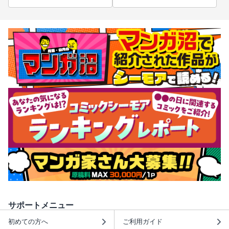
サポートメニュー
初めての方へ
ご利用ガイド