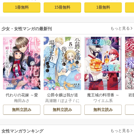
しろ
/
蘭らむ
が、嫁ぎ先の皇帝
される―【マイク
ました。 1
1冊無料
15冊無料
1冊無料
陛下に溺愛されて
ロ】 1
います 1【コミック
シーモア限定版】
もっと見る
少女・女性マンガの最新刊
代わりの花嫁 ～愛
公爵令嬢は我が道
魔王城の料理番 ～
岩
梅田みさ
高瀬雛
/
ぽよ子
/
に
ワイエム系
する人と、姉の代
を場当たり的に行
コワモテ魔族ばか
溶
もし
わりに結婚します
く 5巻
りだけど、ホワイ
無料立読み
無料立読み
無料立読み
～ 18巻
トな職場です～ 6巻
もっと見る
女性マンガランキング