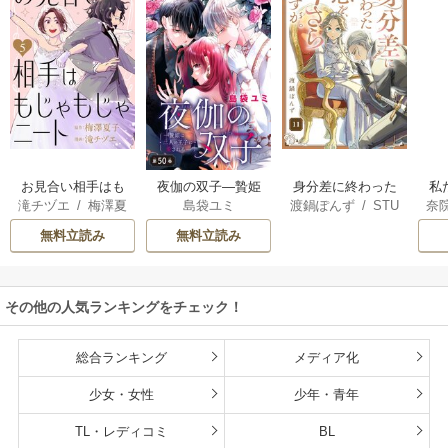
お見合い相手はも
夜伽の双子―贄姫
身分差に終わった
私
滝チヅエ
/
梅澤夏
島袋ユミ
渡鍋ぽんず
/
STU
奈
じゃもじゃニート
は二人の王子に愛
恋を、今さらです
せ
子（エブリスタ）
DIO ZOON
される―【マイク
が。
し
無料立読み
無料立読み
ロ】
命
その他の人気ランキングをチェック！
総合ランキング
メディア化
少女・女性
少年・青年
TL・レディコミ
BL