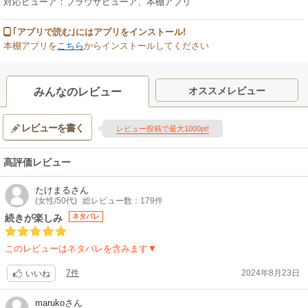
対応ビューア：ブラウザビューア、本棚アプリ
｢アプリで読む｣にはアプリをインストール!
本棚アプリを
こちら
からインストールしてください
オススメレビュー
みんなのレビュー
レビューを書く
レビュー投稿で最大1000pt!
高評価レビュー
たけまる
さん
(女性/50代)
総レビュー数：179件
続きが楽しみ
ネタバレ
このレビューはネタバレを含みます▼
7件
2024年8月23日
いいね
maruko
さん