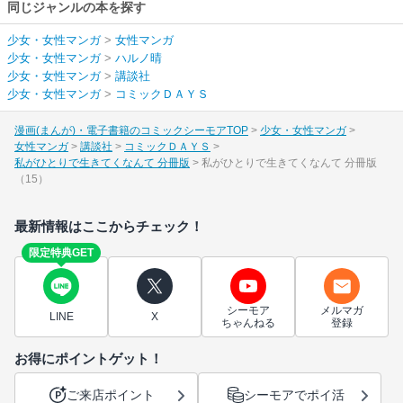
同じジャンルの本を探す
少女・女性マンガ
>
女性マンガ
少女・女性マンガ
>
ハルノ晴
少女・女性マンガ
>
講談社
少女・女性マンガ
>
コミックＤＡＹＳ
漫画(まんが)・電子書籍のコミックシーモアTOP
少女・女性マンガ
女性マンガ
講談社
コミックＤＡＹＳ
私がひとりで生きてくなんて 分冊版
私がひとりで生きてくなんて 分冊版
（15）
最新情報はここからチェック！
限定特典GET
シーモア
メルマガ
LINE
X
ちゃんねる
登録
お得にポイントゲット！
ご来店ポイント
シーモアでポイ活