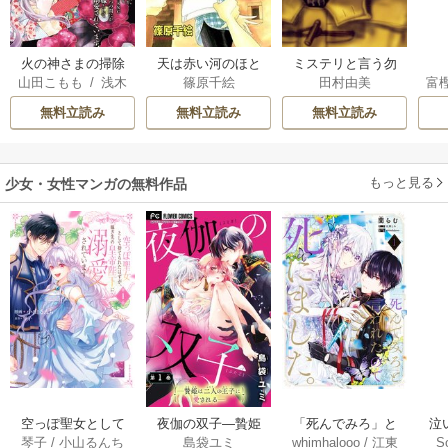
火の神さまの掃除
天は赤い河のほと
ミステリと言う勿
山田こもも
/
浅木
篠原千絵
田村由美
富
人ですが、いつの
り
れ
伊都
/
SNC
間にか花嫁として
無料立読み
無料立読み
無料立読み
溺愛されています
もっと見る
少女・女性マンガの無料作品
空っぽ聖女として
夜伽の双子―贄姫
「死んでみろ」と
泣
琴子
/
小山るんち
島袋ユミ
whimhalooo
/
江東
S
捨てられたはず
は二人の王子に愛
言われたので死に