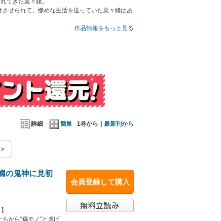
られてきた菜々緒。
けさせられて、惨めな生活を送っていた菜々緒はあ
力の高さに興味を持ち――。
作品情報をもっと見る
詳細
簡単
1巻から｜
最新刊から
>
皇國の鬼神に見初
会員登録して購入
！】
ちから“傷モノ”と虐げ