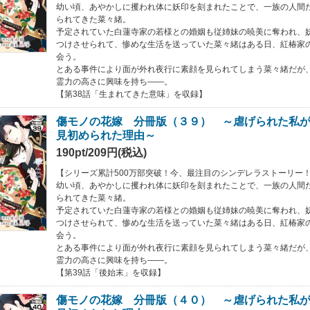
幼い頃、あやかしに攫われ体に妖印を刻まれたことで、一族の人間た
られてきた菜々緒。
予定されていた白蓮寺家の若様との婚姻も従姉妹の暁美に奪われ、
つけさせられて、惨めな生活を送っていた菜々緒はある日、紅椿家
会う。
とある事件により面が外れ夜行に素顔を見られてしまう菜々緒だが
霊力の高さに興味を持ち――。
【第38話「生まれてきた意味」を収録】
傷モノの花嫁 分冊版（３９） ～虐げられた私
見初められた理由～
190pt/209円(税込)
【シリーズ累計500万部突破！今、最注目のシンデレラストーリー
幼い頃、あやかしに攫われ体に妖印を刻まれたことで、一族の人間た
られてきた菜々緒。
予定されていた白蓮寺家の若様との婚姻も従姉妹の暁美に奪われ、
つけさせられて、惨めな生活を送っていた菜々緒はある日、紅椿家
会う。
とある事件により面が外れ夜行に素顔を見られてしまう菜々緒だが
霊力の高さに興味を持ち――。
【第39話「後始末」を収録】
傷モノの花嫁 分冊版（４０） ～虐げられた私