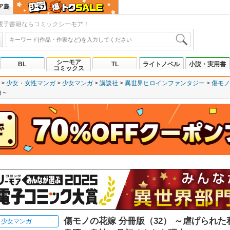
ア島
電子書籍ならコミックシーモア！
シーモア
BL
TL
ライトノベル
小説・実用書
コミックス
少女・女性マンガ
少女マンガ
講談社
異世界ヒロインファンタジー
傷モノ
由～
傷モノの花嫁 分冊版（32） ～虐げられた
少女マンガ