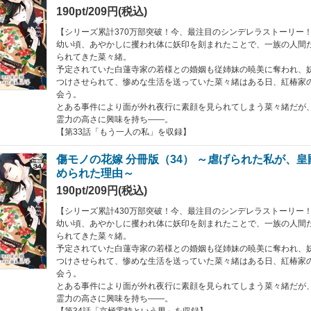
190pt/209円(税込)
【シリーズ累計370万部突破！今、最注目のシンデレラストーリー
幼い頃、あやかしに攫われ体に妖印を刻まれたことで、一族の人間た
られてきた菜々緒。
予定されていた白蓮寺家の若様との婚姻も従姉妹の暁美に奪われ、
つけさせられて、惨めな生活を送っていた菜々緒はある日、紅椿家
会う。
とある事件により面が外れ夜行に素顔を見られてしまう菜々緒だが
霊力の高さに興味を持ち――。
【第33話「もう一人の私」を収録】
傷モノの花嫁 分冊版（34） ～虐げられた私が、
められた理由～
190pt/209円(税込)
【シリーズ累計430万部突破！今、最注目のシンデレラストーリー
幼い頃、あやかしに攫われ体に妖印を刻まれたことで、一族の人間た
られてきた菜々緒。
予定されていた白蓮寺家の若様との婚姻も従姉妹の暁美に奪われ、
つけさせられて、惨めな生活を送っていた菜々緒はある日、紅椿家
会う。
とある事件により面が外れ夜行に素顔を見られてしまう菜々緒だが
霊力の高さに興味を持ち――。
【第34話「京極零時という男」を収録】