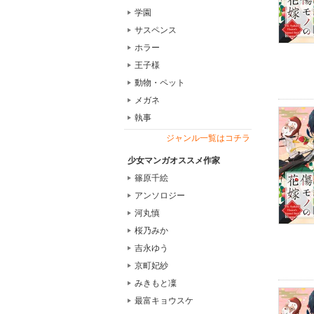
学園
サスペンス
ホラー
王子様
動物・ペット
メガネ
執事
ジャンル一覧はコチラ
少女マンガオススメ作家
篠原千絵
アンソロジー
河丸慎
桜乃みか
吉永ゆう
京町妃紗
みきもと凜
最富キョウスケ