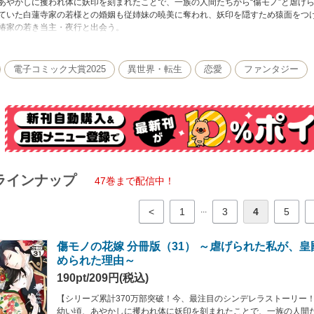
あやかしに攫われ体に妖印を刻まれたことで、一族の人間たちから“傷モノ”と虐げ
ていた白蓮寺家の若様との婚姻も従姉妹の暁美に奪われ、妖印を隠すため猿面をつ
椿家の若き当主・夜行と出会う。
件により面が外れ夜行に素顔を見られてしまう菜々緒だが、夜行はその美しさと霊
話「蛍と彼岸花」を収録】
電子コミック大賞2025
異世界・転生
恋愛
ファンタジー
ラインナップ
47巻まで配信中！
...
<
1
3
4
5
傷モノの花嫁 分冊版（31） ～虐げられた私が、
められた理由～
190pt/209円(税込)
【シリーズ累計370万部突破！今、最注目のシンデレラストーリー
幼い頃、あやかしに攫われ体に妖印を刻まれたことで、一族の人間た