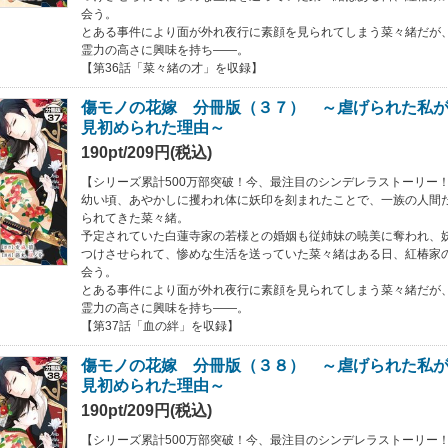
会う。
とある事件により面が外れ夜行に素顔を見られてしまう菜々緒だが
霊力の高さに興味を持ち――。
【第36話「菜々緒の才」を収録】
傷モノの花嫁 分冊版（３７） ～虐げられた私
見初められた理由～
190pt/209円(税込)
【シリーズ累計500万部突破！今、最注目のシンデレラストーリー
幼い頃、あやかしに攫われ体に妖印を刻まれたことで、一族の人間た
られてきた菜々緒。
予定されていた白蓮寺家の若様との婚姻も従姉妹の暁美に奪われ、
つけさせられて、惨めな生活を送っていた菜々緒はある日、紅椿家
会う。
とある事件により面が外れ夜行に素顔を見られてしまう菜々緒だが
霊力の高さに興味を持ち――。
【第37話「血の絆」を収録】
傷モノの花嫁 分冊版（３８） ～虐げられた私
見初められた理由～
190pt/209円(税込)
【シリーズ累計500万部突破！今、最注目のシンデレラストーリー