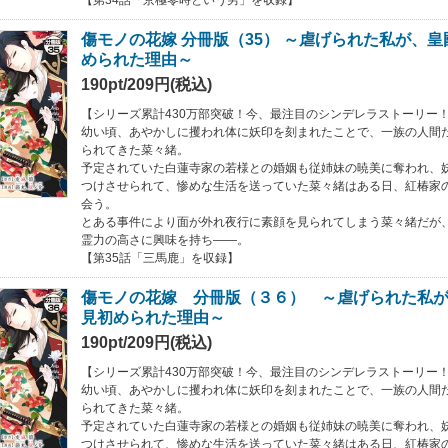
傷モノの花嫁 分冊版（35） ～虐げられた私が、
められた理由～
190pt/209円(税込)
【シリーズ累計430万部突破！今、最注目のシンデレラストーリー
幼い頃、あやかしに攫われ体に妖印を刻まれたことで、一族の人間た
られてきた菜々緒。
予定されていた白蓮寺家の若様との婚姻も従姉妹の暁美に奪われ、
つけさせられて、惨めな生活を送っていた菜々緒はある日、紅椿家
会う。
とある事件により面が外れ夜行に素顔を見られてしまう菜々緒だが
霊力の高さに興味を持ち――。
【第35話「三馬鹿」を収録】
傷モノの花嫁 分冊版（３６） ～虐げられた私
見初められた理由～
190pt/209円(税込)
【シリーズ累計430万部突破！今、最注目のシンデレラストーリー
幼い頃、あやかしに攫われ体に妖印を刻まれたことで、一族の人間た
られてきた菜々緒。
予定されていた白蓮寺家の若様との婚姻も従姉妹の暁美に奪われ、
つけさせられて、惨めな生活を送っていた菜々緒はある日、紅椿家