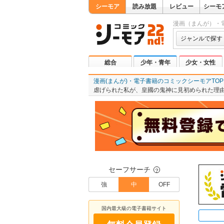
シーモア
読み放題
レビュー
シーモ
漫画（まんが）・
ジャンルで探す
総合
少年・青年
少女・女性
漫画(まんが)・電子書籍のコミックシーモアTOP
虐げられた私が、皇國の鬼神に見初められた理
セーフサーチ
？
強
中
OFF
国内最大級の電子書籍サイト