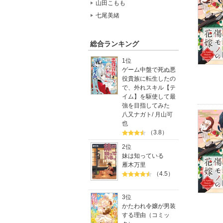
山田こもも
七尾美緒
総合ランキング
1位
ゲーム中盤で死ぬ悪
役貴族に転生したの
で、外れスキル【テ
イム】を駆使して最
強を目指してみた
八又ナガト
/
月山可
也
（3.8）
2位
妹は知っている
雁木万里
（4.5）
3位
かたわれ令嬢が男装
する理由（コミッ