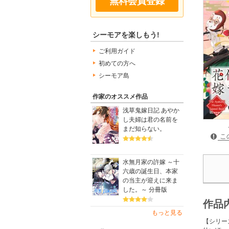
無料会員登録
シーモアを楽しもう!
ご利用ガイド
初めての方へ
シーモア島
作家のオススメ作品
浅草鬼嫁日記 あやか
し夫婦は君の名前を
まだ知らない。
こ
水無月家の許嫁 ～十
六歳の誕生日、本家
の当主が迎えに来ま
した。～ 分冊版
作品
もっと見る
【シリー