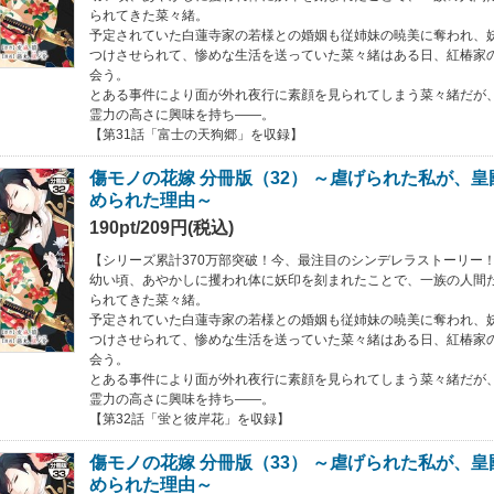
られてきた菜々緒。
予定されていた白蓮寺家の若様との婚姻も従姉妹の暁美に奪われ、
つけさせられて、惨めな生活を送っていた菜々緒はある日、紅椿家
会う。
とある事件により面が外れ夜行に素顔を見られてしまう菜々緒だが
霊力の高さに興味を持ち――。
【第31話「富士の天狗郷」を収録】
傷モノの花嫁 分冊版（32） ～虐げられた私が、
められた理由～
190pt/209円(税込)
【シリーズ累計370万部突破！今、最注目のシンデレラストーリー
幼い頃、あやかしに攫われ体に妖印を刻まれたことで、一族の人間た
られてきた菜々緒。
予定されていた白蓮寺家の若様との婚姻も従姉妹の暁美に奪われ、
つけさせられて、惨めな生活を送っていた菜々緒はある日、紅椿家
会う。
とある事件により面が外れ夜行に素顔を見られてしまう菜々緒だが
霊力の高さに興味を持ち――。
【第32話「蛍と彼岸花」を収録】
傷モノの花嫁 分冊版（33） ～虐げられた私が、
められた理由～