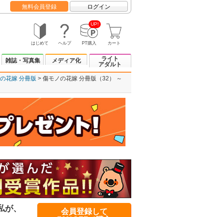
無料会員登録
ログイン
UP!
はじめて
ヘルプ
PT購入
カート
ライト
雑誌・写真集
メディア化
アダルト
の花嫁 分冊版
傷モノの花嫁 分冊版（32） ～
私が、
会員登録して