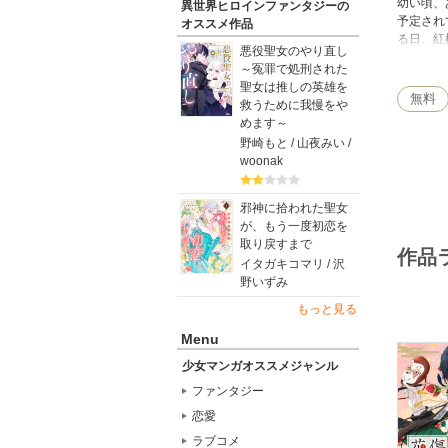
幼い頃、
異世界ヒロインファンタジーの
予定され
オススメ作品
る日、紅
悪役聖女のやり直し
とある事
～冤罪で処刑された
【第32
聖女は推しの英雄を
無料
救うために我慢をや
めます～
野崎もと / 山夜みい /
woonak
邪神に拾われた聖女
が、もう一度初恋を
取り戻すまで
作品
イタガキコマリ / 沢
野いずみ
もっと見る
Menu
少女マンガオススメジャンル
ファンタジー
恋愛
ラブコメ