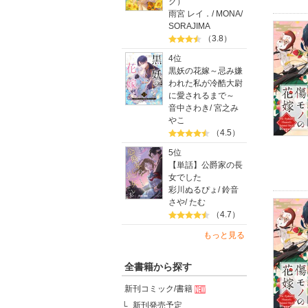
ク）
雨宮 レイ．
/
MONA
/
SORAJIMA
（3.8）
4位
黒妖の花嫁～忌み嫌
われた私が冷酷大尉
に愛されるまで～
音中さわき
/
宮之み
やこ
（4.5）
5位
【単話】公爵家の長
女でした
彩川ぬるぴょ
/
鈴音
さや
/
たむ
（4.7）
もっと見る
全書籍から探す
新刊コミック/書籍
新刊発売予定