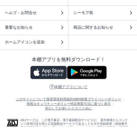
ヘルプ・お問合せ
シーモア島
重要なお知らせ
商品に関するお知らせ
ホームアイコンを追加
本棚アプリを無料ダウンロード！
本棚アプリについて
このサイトについて
推奨環境
利用規約
ISBN検索
プライバシーポリシー
情報セキュリティーポリシー
特定商取引法に基づく表示
安心してお使いいただくために
ABJマークは、この電子書店・電子書籍配信サービスが、 著作権者からコンテ
ンツ使用許諾を得た正規版配信サービスであることを示す登録商標（登録番号
第6091713号）です。 詳しくは［ABJマーク］または［電子出版制作・流通協
議会］で検索してください。