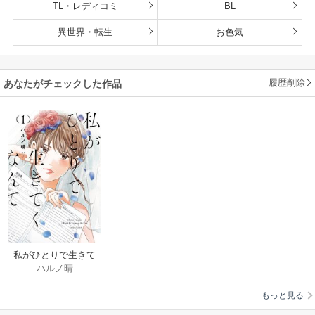
TL・レディコミ
BL
異世界・転生
お色気
履歴削除
あなたがチェックした作品
私がひとりで生きて
ハルノ晴
くなんて
もっと見る