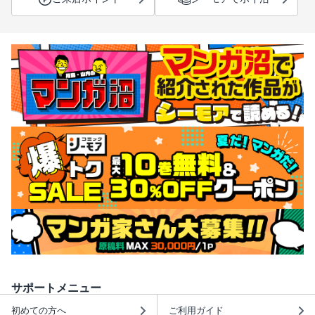
サポートメニュー
初めての方へ
ご利用ガイド