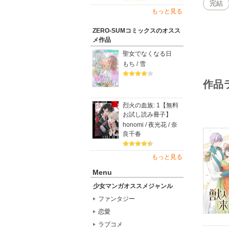
完結
もっと見る
ZERO-SUMコミックスのオスス
メ作品
聖女でなくなる日
もち / 雪
作品
烈火の血族: 1【無料
お試し読み冊子】
honomi / 夜光花 / 奈
良千春
もっと見る
Menu
少女マンガオススメジャンル
ファンタジー
恋愛
ラブコメ