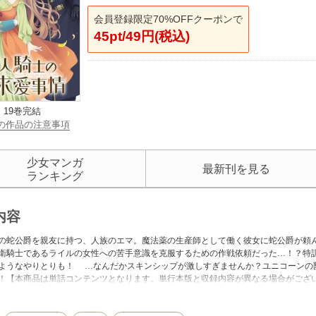
会員登録限定70%OFFクーポンで
45pt/49円(税込)
19巻完結
の作品の注意事項
少女マンガ
最新刊を見る
ランキング
内容
の蛇公爵を親友に持つ、人族のエマ。魔法薬の生産師として働く彼女に蛇公爵が頼
衛騎士であるライルの女性への苦手意識を克服するための作戦依頼だった…！？特
ようなやりとりも！ …なんだかスキンシップが激しすぎませんか？ユニコーンの
！【本商品は単話コンテンツとなります。単行本版と収録内容が異なる場合がござ
意ください。】