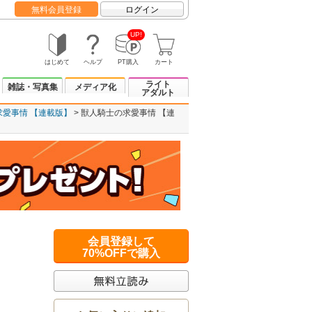
無料会員登録
ログイン
UP!
はじめて
ヘルプ
PT購入
カート
ライト
雑誌・写真集
メディア化
アダルト
求愛事情 【連載版】
獣人騎士の求愛事情 【連
会員登録して
70%OFFで購入