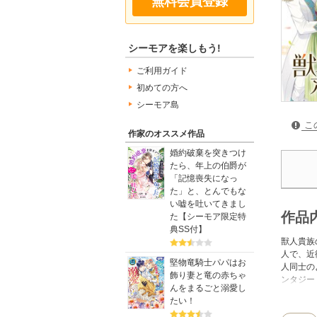
無料会員登録
シーモアを楽しもう!
ご利用ガイド
初めての方へ
シーモア島
こ
作家のオススメ作品
婚約破棄を突きつけ
たら、年上の伯爵が
「記憶喪失になっ
た」と、とんでもな
い嘘を吐いてきまし
作品
た【シーモア限定特
典SS付】
獣人貴族
人で、近
堅物竜騎士パパはお
人同士の
飾り妻と竜の赤ちゃ
ンタジー
んをまるごと溺愛し
で、ご注
たい！