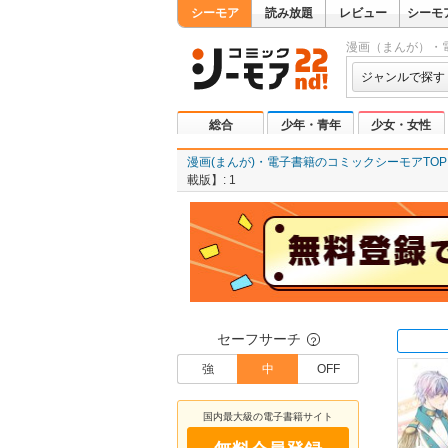
シーモア
読み放題
レビュー
シーモ
漫画（まんが）・
ジャンルで探す
総合
少年・青年
少女・女性
漫画(まんが)・電子書籍のコミックシーモアTOP
載版】: 1
セーフサーチ
？
強
中
OFF
国内最大級の電子書籍サイト