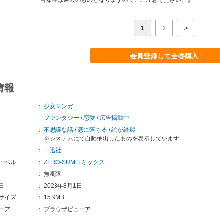
1
2
>
会員登録して全巻購入
情報
：
少女マンガ
ファンタジー
/
恋愛
/
広告掲載中
：
不思議な話
/
恋に落ちる
/
絵が綺麗
※システムにて自動抽出したものを表示しています
：
一迅社
ーベル
：
ZERO-SUMコミックス
：
無期限
日
：
2023年8月1日
サイズ
：
15.9MB
ーア
：
ブラウザビューア