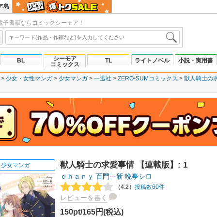
ア島
電子書籍ならコミックシーモア！
シーモア
BL
TL
ライトノベル
小説・実用書
コミックス
少女・女性マンガ
少女マンガ
一迅社
ZERO-SUMコミックス
獣人騎士の
獣人騎士の求愛事情 【連載版】: 1
少女マンガ
ｃｈａｎｙ
百門一新
晩亭シロ
（4.2）
投稿数60件
レビューを書く
150pt/165円(税込)