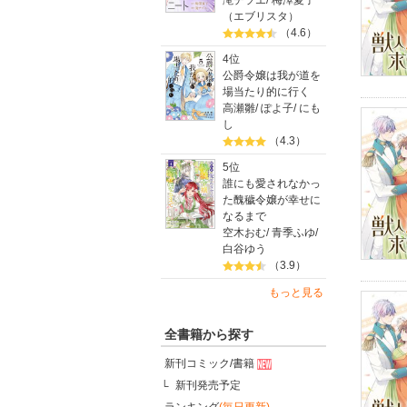
滝チヅエ
/
梅澤夏子
（エブリスタ）
（4.6）
4位
公爵令嬢は我が道を
場当たり的に行く
高瀬雛
/
ぽよ子
/
にも
し
（4.3）
5位
誰にも愛されなかっ
た醜穢令嬢が幸せに
なるまで
空木おむ
/
青季ふゆ
/
白谷ゆう
（3.9）
もっと見る
全書籍から探す
新刊コミック/書籍
新刊発売予定