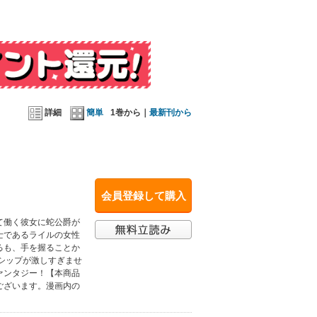
詳細
簡単
1巻から｜
最新刊から
会員登録して購入
て働く彼女に蛇公爵が
士であるライルの女性
るも、手を握ることか
シップが激しすぎませ
ァンタジー！【本商品
ございます。漫画内の