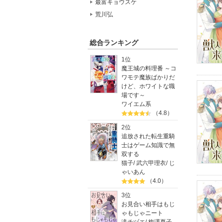
最富キョウスケ
荒川弘
総合ランキング
1位
魔王城の料理番 ～コ
ワモテ魔族ばかりだ
けど、ホワイトな職
場です～
ワイエム系
（4.8）
2位
追放された転生重騎
士はゲーム知識で無
双する
猫子
/
武六甲理衣
/
じ
ゃいあん
（4.0）
3位
お見合い相手はもじ
ゃもじゃニート