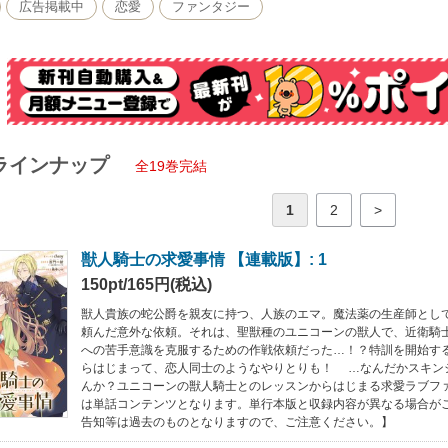
広告掲載中
恋愛
ファンタジー
ラインナップ
全19巻完結
1
2
>
獣人騎士の求愛事情 【連載版】: 1
150pt/165円(税込)
獣人貴族の蛇公爵を親友に持つ、人族のエマ。魔法薬の生産師とし
頼んだ意外な依頼。それは、聖獣種のユニコーンの獣人で、近衛騎
への苦手意識を克服するための作戦依頼だった…！？特訓を開始す
らはじまって、恋人同士のようなやりとりも！ …なんだかスキン
んか？ユニコーンの獣人騎士とのレッスンからはじまる求愛ラブフ
は単話コンテンツとなります。単行本版と収録内容が異なる場合が
告知等は過去のものとなりますので、ご注意ください。】