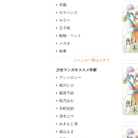
学園
サスペンス
ホラー
王子様
動物・ペット
メガネ
執事
ジャンル一覧はコチラ
少女マンガオススメ作家
アンソロジー
相川ヒロ
篠原千絵
桜乃みか
京町妃紗
清水ユウ
みきもと凜
遠山えま