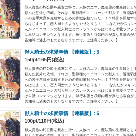
獣人貴族の蛇公爵を親友に持つ、人族のエマ。魔法薬の生産師とし
頼んだ意外な依頼。それは、聖獣種のユニコーンの獣人で、近衛騎
への苦手意識を克服するための作戦依頼だった…！？特訓を開始す
らはじまって、恋人同士のようなやりとりも！ …なんだかスキン
んか？ユニコーンの獣人騎士とのレッスンからはじまる求愛ラブフ
は単話コンテンツとなります。単行本版と収録内容が異なる場合が
告知等は過去のものとなりますので、ご注意ください。】
獣人騎士の求愛事情 【連載版】: 5
150pt/165円(税込)
獣人貴族の蛇公爵を親友に持つ、人族のエマ。魔法薬の生産師とし
頼んだ意外な依頼。それは、聖獣種のユニコーンの獣人で、近衛騎
への苦手意識を克服するための作戦依頼だった…！？特訓を開始す
らはじまって、恋人同士のようなやりとりも！ …なんだかスキン
んか？ユニコーンの獣人騎士とのレッスンからはじまる求愛ラブフ
は単話コンテンツとなります。単行本版と収録内容が異なる場合が
告知等は過去のものとなりますので、ご注意ください。】
獣人騎士の求愛事情 【連載版】: 6
100pt/110円(税込)
獣人貴族の蛇公爵を親友に持つ、人族のエマ。魔法薬の生産師とし
頼んだ意外な依頼。それは、聖獣種のユニコーンの獣人で、近衛騎