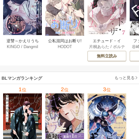
逆讐～かえりうち
エチュード・イ
フ
公私混同はお断り!
KINGO
/
Dangmil
片桐あらた
/
ボルテ
谷
HODOT
～【タテヨミ】 36
ン・ザ・ルーム[Blu
～
【タテヨミ】 67巻
ージ
巻
Mellow] 7巻
下
無料立読み
【
ア
もっと見る
BLマンガランキング
1
2
3
位
位
位