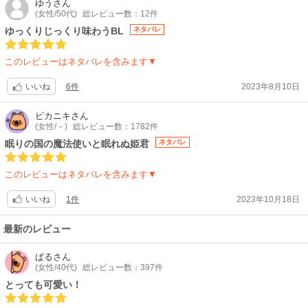
す!欲しい、触りたい!...だけど、我慢してる心の葛藤がまた良き。
ゆう
さん
(女性/50代)
総レビュー数：12件
早寝先生の世界観から生まれる表現が本当に好きで、毎作品脳へのカンフ
ル剤が打たれます⚡
ゆっくりじっくり味わうBL
ネタバレ
今作では、“この人に怖いことをしてほしい”って言葉。これって、相手へ
のもの凄い信頼がないと辿り着かない感情だなって思いました。いやぁ〜
このレビューはネタバレを含みます▼
驚き!!こんな表現が出来るなんて身震いします。
先生のストーリー展開は、妄想と現実が紙一重であり、言葉の裏にある意
6件
2023年8月10日
いいね
味も図りながら読み進めていかないと見失っちゃうところがありますよ
ね。でも、その見えてる部分だけでなく、見えてないところを探るのがお
ピカニキ
さん
好きな方は、十分に楽しめる作品かと思います💯
(女性/－)
総レビュー数：1782件
眠りの国の魔法使いと眠れぬ姫君
ネタバレ
このレビューはネタバレを含みます▼
1件
2023年10月18日
いいね
最新のレビュー
ぱる
さん
(女性/40代)
総レビュー数：397件
とっても可愛い！