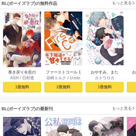
もっと見る
BL(ボーイズラブ)の無料作品
おやすみ、また
巻き戻り令息の
ファーストコール 1
カトウロカ
ASH
/
日村透
谷崎トルク
/
U-min
ね。ましろくん。
ね。
脱・悪役計画１
～童貞外科医、年
【電子限定漫画付
下ヤクザの嫁にさ
1冊無料
1冊無料
2冊無料
き】
れそうです！～
【単行本版(シーモ
ア限定描き下ろし
もっと見る
BL(ボーイズラブ)の最新刊
付き)】