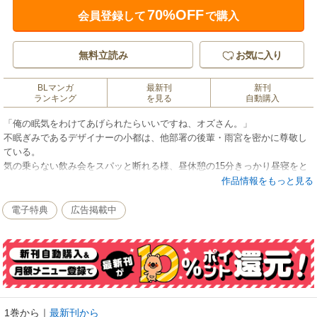
70%OFF
会員登録して
で購入
無料立読み
お気に入り
BLマンガ
最新刊
新刊
ランキング
を見る
自動購入
「俺の眠気をわけてあげられたらいいですね、オズさん。」
不眠ぎみであるデザイナーの小都は、他部署の後輩・雨宮を密かに尊敬し
ている。
気の乗らない飲み会をスパッと断れる様、昼休憩の15分きっかり昼寝をと
る姿。
作品情報をもっと見る
もとより色々と考えすぎてしまう性分で、人と無難な付き合いができない
小都は羨望のまなざしを向けていた。
電子特典
広告掲載中
ある日の帰り道、雨宮に飲みに誘われ、お酒の力もあり小都はつい不眠の
悩みをこぼしてしまう。
その後、酔いつぶれた雨宮を家へ泊めることに。
そこで雨宮から、不眠の解決法として「そい寝」を提案されて――!?
★雑誌掲載時のカラーを完全収録!!
1巻から
｜
最新刊から