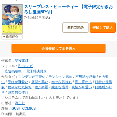
スリープレス・ビューティー 【電子限定かきお
ろし漫画5P付】
745pt/819円(税込)
無料立読み
登録して購入
作品紹介
会員登録して全巻購入
作家名：
早寝電灯
ジャンル：
BLマンガ
広告掲載中
/
電子特典付き
作品タグ：
ツンデレが可愛い
/
テンション高め
/
不思議な感覚
/
仲が良
い
/
受けが可愛い
/
展開が早い
/
幸せな気持ち
/
恋に変わる
/
独特な世界
観
/
穏やかな気持ち
/
絵が綺麗
/
繊細な描写
/
表情が可愛い
/
距離感が好
き
/
魅力的な作品
※システムにて自動抽出したものを表示しています
出版社：
海王社
雑誌：
GUSH COMICS
DL期限：無期限