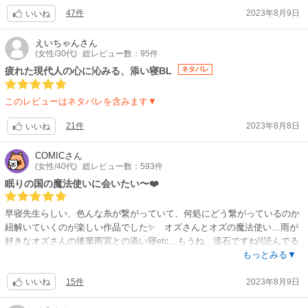
47件
2023年8月9日
いいね
えいちゃん
さん
(女性/30代)
総レビュー数：95件
疲れた現代人の心に沁みる、添い寝BL
ネタバレ
このレビューはネタバレを含みます▼
21件
2023年8月8日
いいね
COMIC
さん
(女性/40代)
総レビュー数：593件
眠りの国の魔法使いに会いたい〜❤️
早寝先生らしい、色んな糸が繋がっていて、何処にどう繋がっているのか
紐解いていくのが楽しい作品でした✨ オズさんとオズの魔法使い…雨が
好きなオズさんの後輩雨宮との添い寝etc...もうね、流石ですね!!読んでる
と、どんどん先生の意図が溢れていておもしろいです。そして、所々に刺
もっとみる▼
さる言葉や仕草の描写は最高〜!! 雨の日に、透けるビニール傘から見え
15件
2023年8月9日
るオズさんの笑顔…いやぁ、ここはすごく好きな場面で目に焼き付いてま
いいね
す。人間は、欲しいものには、自然と手が出てしまう衝動描写もお見事で