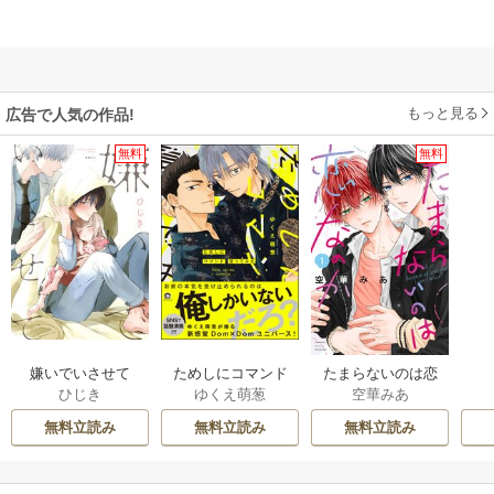
もっと見る
広告で人気の作品!
無料
無料
嫌いでいさせて
ためしにコマンド
たまらないのは恋
ひじき
ゆくえ萌葱
空華みあ
言ってみた
なのか
無料立読み
無料立読み
無料立読み