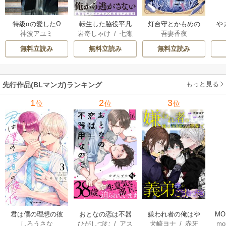
特級αの愛したΩ
転生した脇役平凡
灯台守とかもめの
や
神波アユミ
岩奇しゃけ
/
七瀬
吾妻香夜
な僕は、美形第二
子
か
おむ
王子をヤンデレに
無料立読み
無料立読み
無料立読み
してしまった【シ
ーモア限定版】
もっと見る
先行作品(BLマンガ)ランキング
1
2
3
位
位
位
君は僕の理想の彼
おとなの恋は不器
嫌われ者の俺はや
MO
しろうさな
ひがしづむ
/
アス
犬崎ヨナ
/
赤牙
mo
氏
用なので
り直しの世界で義
U