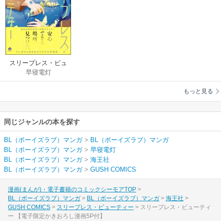
スリープレス・ビュ
早寝電灯
ーティー
もっと見る
同じジャンルの本を探す
BL（ボーイズラブ）マンガ
>
BL（ボーイズラブ）マンガ
BL（ボーイズラブ）マンガ
>
早寝電灯
BL（ボーイズラブ）マンガ
>
海王社
BL（ボーイズラブ）マンガ
>
GUSH COMICS
漫画(まんが)・電子書籍のコミックシーモアTOP
BL（ボーイズラブ）マンガ
BL（ボーイズラブ）マンガ
海王社
GUSH COMICS
スリープレス・ビューティー
スリープレス・ビューティ
ー 【電子限定かきおろし漫画5P付】