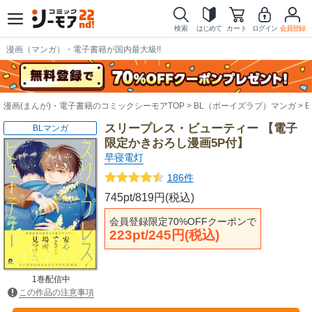
検索
はじめて
カート
ログイン
会員登録
漫画（マンガ）・電子書籍が国内最大級!!
漫画(まんが)・電子書籍のコミックシーモアTOP
BL（ボーイズラブ）マンガ
スリープレス・ビューティー 【電子
BLマンガ
限定かきおろし漫画5P付】
早寝電灯
186件
745pt/819円(税込)
会員登録限定70%OFFクーポンで
223pt/245円(税込)
1巻配信中
この作品の注意事項