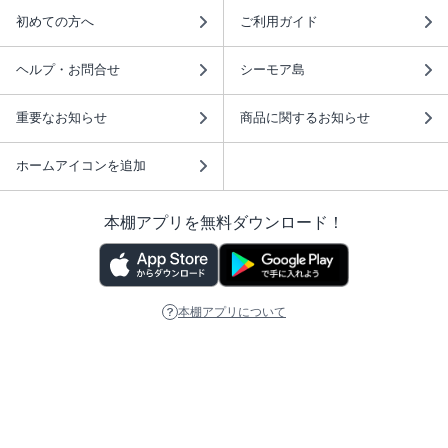
初めての方へ
ご利用ガイド
ヘルプ・お問合せ
シーモア島
重要なお知らせ
商品に関するお知らせ
ホームアイコンを追加
本棚アプリを無料ダウンロード！
本棚アプリについて
このサイトについて
推奨環境
利用規約
ISBN検索
プライバシーポリシー
情報セキュリティーポリシー
特定商取引法に基づく表示
安心してお使いいただくために
ABJマークは、この電子書店・電子書籍配信サービスが、 著作権者からコンテ
ンツ使用許諾を得た正規版配信サービスであることを示す登録商標（登録番号
第6091713号）です。 詳しくは［ABJマーク］または［電子出版制作・流通協