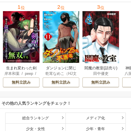
1
2
3
位
位
位
生まれ変わった剣
ダンジョンに閉じ
神
閻魔の教室(話売り)
岸本和葉
/
peep
/
乾茸なめこ（HJ文
八
田中優吏
聖、剣士が冷遇さ
込められて25年。
染野静也
/
桑島黎
庫／ホビージャパ
れる魔術至上主義
救出されたときに
無料立読み
無料立読み
無料立読み
音
/
taskey STUDI
ン刊）
/
御手洗太
の学園で無双する
は立派な不審者に
O
陽
/
芝
なっていた【分冊
版】
その他の人気ランキングをチェック！
総合ランキング
メディア化
少女・女性
少年・青年