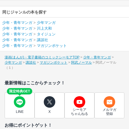
同じジャンルの本を探す
少年・青年マンガ
>
少年マンガ
少年・青年マンガ
>
川上大和
少年・青年マンガ
>
タイジュン
少年・青年マンガ
>
講談社
少年・青年マンガ
>
マガジンポケット
漫画(まんが)・電子書籍のコミックシーモアTOP
少年・青年マンガ
少年マンガ
講談社
マガジンポケット
阿武ノーマル
阿武ノーマル
（１）
最新情報はここからチェック！
限定特典GET
シーモア
メルマガ
LINE
X
ちゃんねる
登録
お得にポイントゲット！