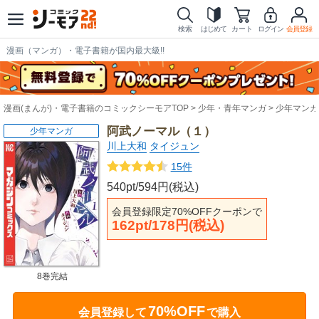
検索
はじめて
カート
ログイン
会員登録
漫画（マンガ）・電子書籍が国内最大級!!
漫画(まんが)・電子書籍のコミックシーモアTOP
少年・青年マンガ
少年マンガ
阿武ノーマル（１）
少年マンガ
川上大和
タイジュン
15件
540pt/594円(税込)
会員登録限定70%OFFクーポンで
162pt/178円(税込)
8巻完結
70%OFF
会員登録して
で購入