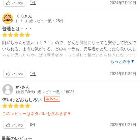
1件
2024年7月10日
きです。
いいね
続きが楽しみなお勧め作品です！！
くろ
さん
(－/－)
総レビュー数：25件
追記
最終巻を読み終えて最高でした！！
普通とは・・・
前巻だけが私的に微妙だったので大丈夫か？と思いましたが杞憂でし
た！！最後までイカれてて暖かみがあって素晴らしいラストでした！！安
阿武ちゃんが強い（！？！）ので、どんな展開になっても安心して読んで
心して読んでください！！
いられる。ような気がする。どのキャラも、異常者かと思ったら良い人じ
ゃんと思ったらやっぱり異常者か！って感じで気づいたら好きになってて
頭おかしくなるけど、めっちゃ面白いです。あと擬音がおかしい。
もっとみる▼
1件
2024年5月29日
いいね
mk
さん
(女性/30代)
総レビュー数：1608件
怖いけどおもしろい
ネタバレ
このレビューはネタバレを含みます▼
0件
2025年6月27日
いいね
最新のレビュー