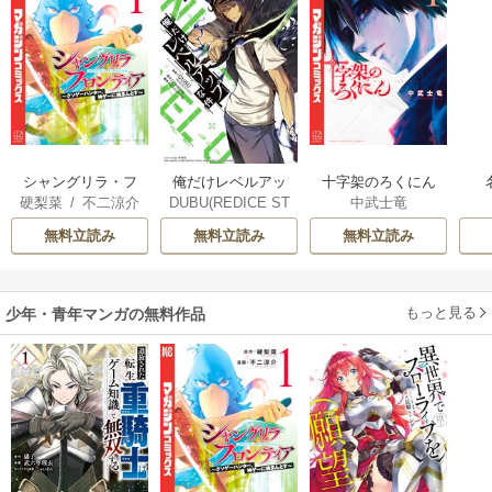
シャングリラ・フ
十字架のろくにん
俺だけレベルアッ
硬梨菜
/
不二涼介
中武士竜
DUBU(REDICE ST
ロンティア
プな件
UDIO)
/
Chugong
/
無料立読み
無料立読み
無料立読み
h-goon
もっと見る
少年・青年マンガの無料作品