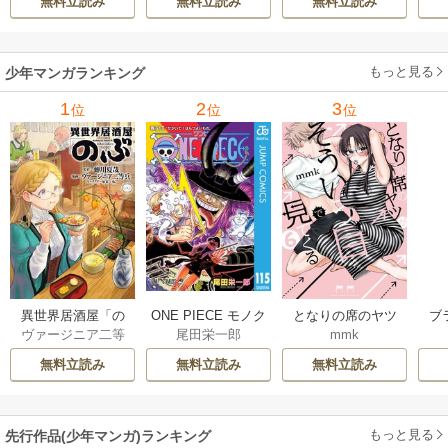
無料立読み
無料立読み
無料立読み
書籍特典付】 22巻
ギ
ャ
の
もっと見る
少年マンガランキング
れ
メ
1
2
3
位
位
位
ぁ
異世界居酒屋「の
ONE PIECE モノク
となりの席のヤツ
ブ
ヴァージニア二等
尾田栄一郎
mmk
ぶ」
ロ版
がそういう目で見
兵
/
蝉川夏哉
/
転
てくる
無料立読み
無料立読み
無料立読み
もっと見る
先行作品(少年マンガ)ランキング