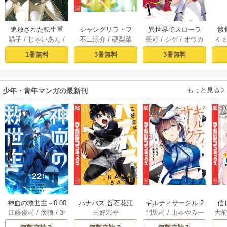
追放された転生重
シャングリラ・フ
異世界でスローラ
骸
猫子
/
じゃいあん
/
不二涼介
/
硬梨菜
長頼
/
シゲ
/
オウカ
Ｋ
騎士はゲーム知識
ロンティア（１）
イフを（願望） 1
異
武六甲理衣
で無双する（１）
～クソゲーハン
1冊無料
3冊無料
3冊無料
ター、神ゲーに挑
まんとす～
もっと見る
少年・青年マンガの最新刊
神血の救世主～0.00
ハナバス 苔石花江
ギルティサークル 2
信
江藤俊司
/
疾狼
/
3r
三好宏平
門馬司
/
山本やみー
大
000001％を引き当
のバスケ論 7巻
1巻
に
d Ie
/
Studio No.9
て最強へ～【電子
で