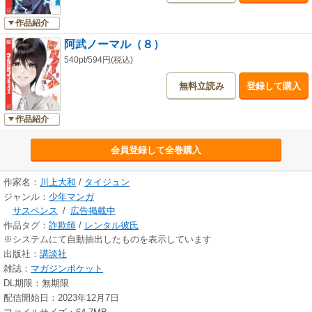
作品紹介
阿武ノーマル（８）
540pt/594円(税込)
無料立読み
登録して購入
作品紹介
会員登録して全巻購入
作家名：
川上大和
/
タイジュン
ジャンル：
少年マンガ
サスペンス
/
広告掲載中
作品タグ：
詐欺師
/
レンタル彼氏
※システムにて自動抽出したものを表示しています
出版社：
講談社
雑誌：
マガジンポケット
DL期限：無期限
配信開始日：2023年12月7日