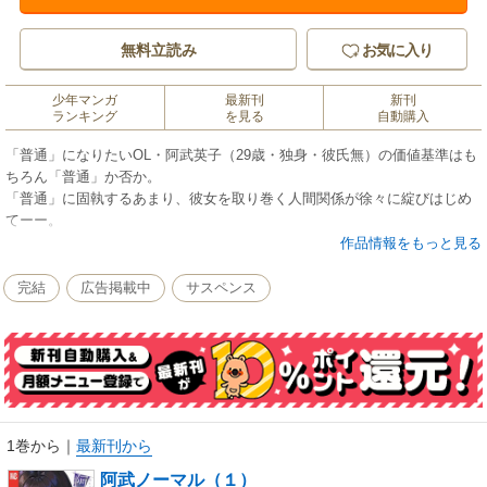
無料立読み
お気に入り
少年マンガ
最新刊
新刊
ランキング
を見る
自動購入
「普通」になりたいOL・阿武英子（29歳・独身・彼氏無）の価値基準はも
ちろん「普通」か否か。
「普通」に固執するあまり、彼女を取り巻く人間関係が徐々に綻びはじめ
てーー。
「普通」とは何か、「異常」とは何か。人の倫理を問う戦慄＆衝撃の新感
作品情報をもっと見る
覚サイコ・サスペンス、開幕!!
完結
広告掲載中
サスペンス
1巻から
｜
最新刊から
阿武ノーマル（１）