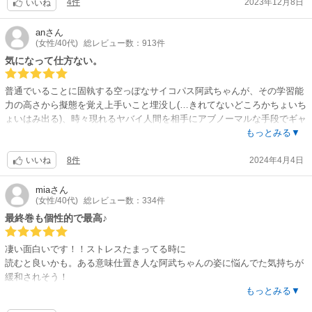
4件
2023年12月8日
いいね
an
さん
(女性/40代)
総レビュー数：913件
気になって仕方ない。
普通でいることに固執する空っぽなサイコパス阿武ちゃんが、その学習能
力の高さから擬態を覚え上手いこと埋没し(…きれてないどころかちょいち
ょいはみ出る)、時々現れるヤバイ人間を相手にアブノーマルな手段でギャ
フンする話。
もっとみる▼
脇役も漫画的にぶっ飛んだ人格ばかりだというのに主役は別格で、どんな
8件
2024年4月4日
行動を起こすか予測不能な点が面白く、不思議な事にとても魅力的です。
いいね
思考のサイコ感がツボ。
悪意の誇張されたキャラが頻出すると食傷気味になる事しばしばなのです
mia
さん
(女性/40代)
総レビュー数：334件
が、此方はそれもむしろ面白要素でした。展開の転び方が気になってしゃ
あない。普通からはみ出たニチャッとした笑い方、好きです。
最終巻も個性的で最高♪
凄い面白いです！！ストレスたまってる時に
読むと良いかも。ある意味仕置き人な阿武ちゃんの姿に悩んでた気持ちが
緩和されそう！
ヤバいやつなのに阿武ちゃんや河原が可愛く
もっとみる▼
見えてくる不思議。会社問題に河原との結婚やりとりがバランス良くて好