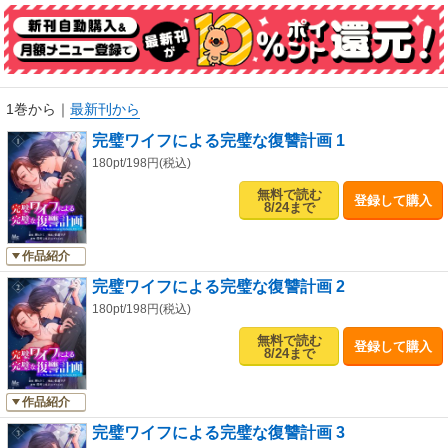
1巻から
｜
最新刊から
完璧ワイフによる完璧な復讐計画 1
180pt/198円(税込)
無料で読む
登録して購入
8/24まで
作品紹介
完璧ワイフによる完璧な復讐計画 2
180pt/198円(税込)
無料で読む
登録して購入
8/24まで
作品紹介
完璧ワイフによる完璧な復讐計画 3