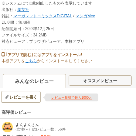
※システムにて自動抽出したものを表示しています
出版社：
集英社
雑誌：
マーガレットコミックスDIGITAL
/
マンガMee
DL期限：無期限
配信開始日：2023年12月25日
ファイルサイズ：34.2MB
対応ビューア：ブラウザビューア、本棚アプリ
｢アプリで読む｣にはアプリをインストール!
本棚アプリを
こちら
からインストールしてください
オススメレビュー
みんなのレビュー
レビューを書く
レビュー投稿で最大1000pt!
高評価レビュー
よんよん
さん
(女性/－)
総レビュー数：56件