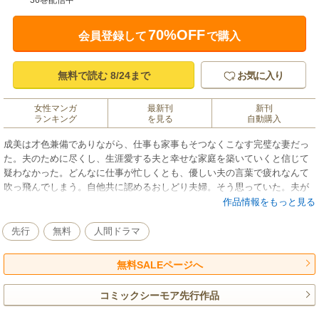
36巻配信中
70%OFF
会員登録して
で購入
無料で読む 8/24まで
お気に入り
女性マンガ
最新刊
新刊
ランキング
を見る
自動購入
成美は才色兼備でありながら、仕事も家事もそつなくこなす完璧な妻だっ
た。夫のために尽くし、生涯愛する夫と幸せな家庭を築いていくと信じて
疑わなかった。どんなに仕事が忙しくとも、優しい夫の言葉で疲れなんて
吹っ飛んでしまう。自他共に認めるおしどり夫婦。そう思っていた。夫が
自分の後輩と不倫をしていると知ったその時までは。完璧すぎる妻による
作品情報をもっと見る
完璧な復讐物語、ここに開幕―…！
先行
無料
人間ドラマ
無料SALEページへ
コミックシーモア先行作品