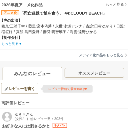
もっと見る
2026年夏アニメ化作品
アニメ化
「死亡遊戯で飯を食う。 44:CLOUDY BEACH」
【声の出演】
幽鬼:三浦千幸 / 藍里:宮本侑芽 / 永世:永瀬アンナ / 古詠:田村ゆかり / 日澄:
稲垣好 / 真熊:島田愛野 / 蜜羽:明智璃子 / 海雲:遠野ひかる
【制作会社】
スタジオディーン
もっと見る
【スタッフ情報】
監督:上野壮大
メディア化作品をもっと見る
シリーズ構成:池田臨太郎 / キャラクターデザイン:長田絵里 / サブキャラク
ターデザイン:大塚渓花、小松聡太 / プロップデザイン:黒岩園加 / コンセプ
トアート:hewa / 美術監督:中村嘉博 / 色彩設計:桂木今里 / 撮影監督:近藤慎
オススメレビュー
みんなのレビュー
与 / 編集:菊池晴子、小野寺桂子 / 音響監督:小沼則義 / 音響効果:山田香織 /
音響制作:ビットグルーヴプロモーション / 音楽:松本淳一 / 音楽制作:日本
レビューを書く
コロムビア
レビュー投稿で最大1000pt!
【公開日】
2026年7月10日
高評価レビュー
【関連リンク】
公式サイト「死亡遊戯で飯を食う。 44:CLOUDY BEACH」
ゆきち
さん
(女性/－)
総レビュー数：303件
お好きな人には刺さるかと
ネタバレ