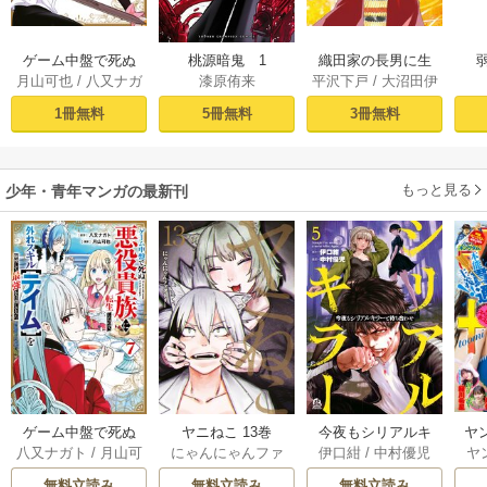
ゲーム中盤で死ぬ
桃源暗鬼 1
織田家の長男に生
月山可也
/
八又ナガ
漆原侑来
平沢下戸
/
大沼田伊
悪役貴族に転生し
まれました～戦国
ト
勢彦
/
逸見兎歌
たので、外れスキ
時代に転生したけ
1冊無料
5冊無料
3冊無料
ル【テイム】を駆
ど、死にたくない
使して最強を目指
ので改革を起こし
してみた（１）
ます～ 1
もっと見る
少年・青年マンガの最新刊
ゲーム中盤で死ぬ
ヤニねこ 13巻
今夜もシリアルキ
ヤ
八又ナガト
/
月山可
にゃんにゃんファ
伊口紺
/
中村優児
ヤ
悪役貴族に転生し
ラーと待ち合わせ 5
也
クトリー
たので、外れスキ
巻
無料立読み
無料立読み
無料立読み