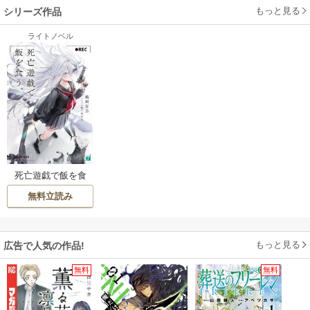
原作になぞってる印象
もっと見る
シリーズ作品
反対にアニメは正ヒロイン的な、誠実 賢い
ライトノベル
できていて、どちらも冷静さに関しては怖いギミックを
解いていく間の見所にはなりますが
……漫画……！アニメ化する前に更に原作を
漫画化してくれ……！買うから！
絵が可愛くて最高に見応えあるんだ！
漫画化キボンヌ～！泣
死亡遊戯で飯を食
う。
無料立読み
もっと見る
広告で人気の作品!
無料
無料