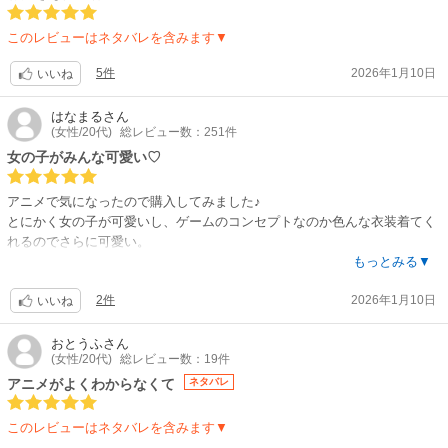
このレビューはネタバレを含みます▼
5件
2026年1月10日
いいね
はなまる
さん
(女性/20代)
総レビュー数：251件
女の子がみんな可愛い♡
アニメで気になったので購入してみました♪
とにかく女の子が可愛いし、ゲームのコンセプトなのか色んな衣装着てく
れるのでさらに可愛い。
ただグロシーンはかなり柔らかく表現されてますが、めちゃくちゃぽんぽ
もっとみる▼
ん女の子がリタイアしてしまうので苦手な方は注意。
2件
2026年1月10日
いいね
話はめちゃくちゃスムーズに進みます。大体1つのゲーム1~2巻で進行して
くのでサクサク読める。
おとうふ
さん
(女性/20代)
総レビュー数：19件
原作が多分小説なのかな？なので端折られてるところはあるのかもしれな
いけど、暇つぶしに読む分には面白いです?
アニメがよくわからなくて
ネタバレ
このレビューはネタバレを含みます▼