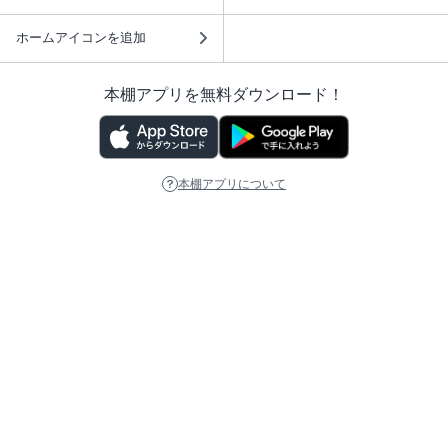
ホームアイコンを追加
本棚アプリを無料ダウンロード！
本棚アプリについて
このサイトについて
推奨環境
利用規約
ISBN検索
プライバシーポリシー
情報セキュリティーポリシー
特定商取引法に基づく表示
安心してお使いいただくために
ABJマークは、この電子書店・電子書籍配信サービスが、 著作権者からコンテ
ンツ使用許諾を得た正規版配信サービスであることを示す登録商標（登録番号
第6091713号）です。 詳しくは［ABJマーク］または［電子出版制作・流通協
議会］で検索してください。
(C)NTTソルマーレ