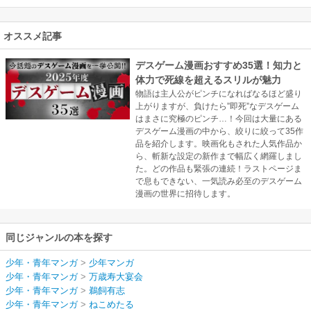
オススメ記事
デスゲーム漫画おすすめ35選！知力と
体力で死線を超えるスリルが魅力
物語は主人公がピンチになればなるほど盛り
上がりますが、負けたら”即死”なデスゲーム
はまさに究極のピンチ…！今回は大量にある
デスゲーム漫画の中から、絞りに絞って35作
品を紹介します。映画化もされた人気作品か
ら、斬新な設定の新作まで幅広く網羅しまし
た。どの作品も緊張の連続！ラストページま
で息もできない、一気読み必至のデスゲーム
漫画の世界に招待します。
同じジャンルの本を探す
少年・青年マンガ
>
少年マンガ
少年・青年マンガ
>
万歳寿大宴会
少年・青年マンガ
>
鵜飼有志
少年・青年マンガ
>
ねこめたる