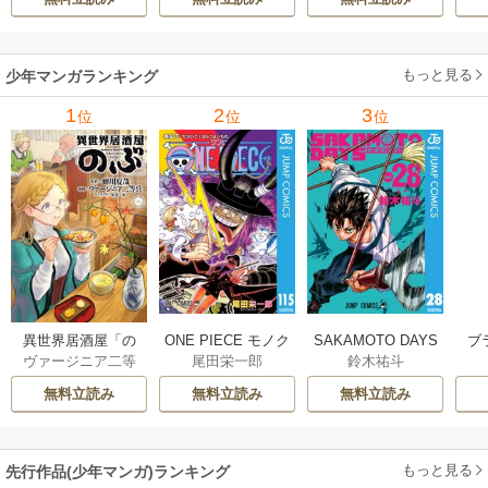
ル【テイム】を駆
使して最強を目指
してみた 7巻
もっと見る
少年マンガランキング
1
2
3
位
位
位
異世界居酒屋「の
ONE PIECE モノク
SAKAMOTO DAYS
ブ
ヴァージニア二等
尾田栄一郎
鈴木祐斗
ぶ」
ロ版
兵
/
蝉川夏哉
/
転
無料立読み
無料立読み
無料立読み
もっと見る
先行作品(少年マンガ)ランキング