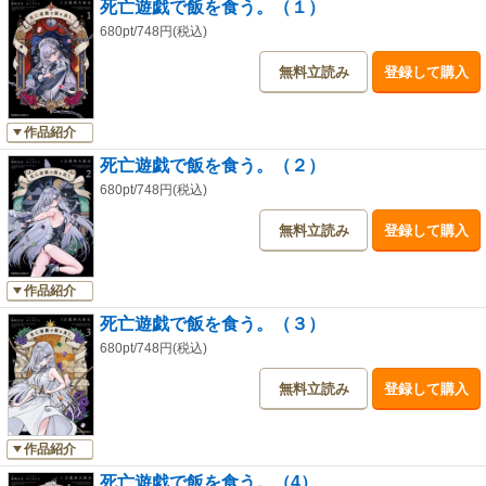
死亡遊戯で飯を食う。（１）
ズ!!
《ゴーストハウス編》特別描き下ろし参加者プロフィールも完全収録!!
680pt/748円(税込)
美少女×コスプレ×デスゲーム、第1巻！
無料立読み
登録して購入
作品紹介
死亡遊戯で飯を食う。（２）
680pt/748円(税込)
無料立読み
登録して購入
作品紹介
死亡遊戯で飯を食う。（３）
680pt/748円(税込)
無料立読み
登録して購入
作品紹介
死亡遊戯で飯を食う。（4）