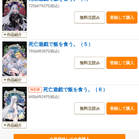
720pt/792円(税込)
無料立読み
登録して購入
作品紹介
死亡遊戯で飯を食う。（５）
760pt/836円(税込)
無料立読み
登録して購入
作品紹介
死亡遊戯で飯を食う。（６）
840pt/924円(税込)
無料立読み
登録して購入
作品紹介