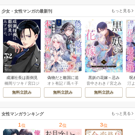
します～
喫中なので、今さ
もっと見る
少女・女性マンガの最新刊
ら真の聖女と言わ
れても知りませ
ん！～ 1巻
成瀬社長は面倒見
偽物だと敵国に追
黒妖の花嫁～忌み
呪
橋岡リツキ
/
宮口ジ
オト有記
/
瑪々子
音中さわき
/
宮之み
汀
が良すぎる。【単
放されましたが、
嫌われた私が冷酷
ら
ュン
/
COMIC ROO
やこ
話版】 52巻
どうやら本物の聖
大尉に愛されるま
無料立読み
無料立読み
無料立読み
M
女は私のようで
で～ 20巻
す。 9巻
もっと見る
女性マンガランキング
1
2
3
位
位
位