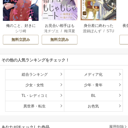
俺のこと、好きに
お見合い相手はも
身分差に終わった
夜
シリ崎
滝チヅエ
/
梅澤夏
渡鍋ぽんず
/
STU
ならないでね。
じゃもじゃニート
恋を、今さらです
は
子（エブリスタ）
DIO ZOON
が。
さ
無料立読み
無料立読み
その他の人気ランキングをチェック！
総合ランキング
メディア化
少女・女性
少年・青年
TL・レディコミ
BL
異世界・転生
お色気
履歴削除
あなたがチェックした作品