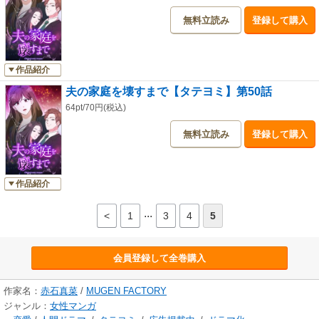
無料立読み
登録して購入
作品紹介
夫の家庭を壊すまで【タテヨミ】第50話
64pt/70円(税込)
無料立読み
登録して購入
作品紹介
...
<
1
3
4
5
会員登録して全巻購入
作家名：
赤石真菜
/
MUGEN FACTORY
ジャンル：
女性マンガ