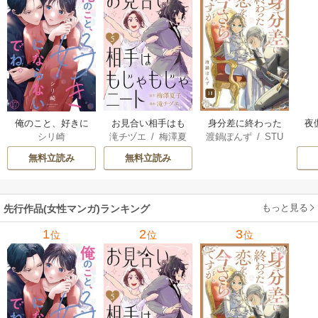
俺のこと、好きに
お見合い相手はも
身分差に終わった
夜
シリ崎
滝チヅエ
/
梅澤夏
渡鍋ぽんず
/
STU
ならないでね。
じゃもじゃニート
恋を、今さらです
は
子（エブリスタ）
DIO ZOON
が。
さ
無料立読み
無料立読み
もっと見る
先行作品(女性マンガ)ランキング
1
2
3
位
位
位