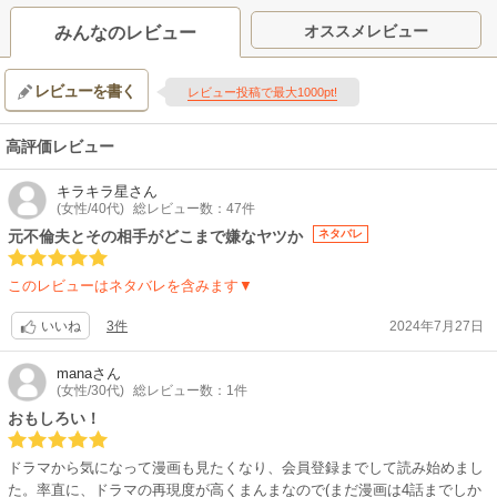
オススメレビュー
みんなのレビュー
レビューを書く
レビュー投稿で最大1000pt!
高評価レビュー
キラキラ星
さん
(女性/40代)
総レビュー数：47件
元不倫夫とその相手がどこまで嫌なヤツか
ネタバレ
このレビューはネタバレを含みます▼
3件
2024年7月27日
いいね
mana
さん
(女性/30代)
総レビュー数：1件
おもしろい！
ドラマから気になって漫画も見たくなり、会員登録までして読み始めまし
た。率直に、ドラマの再現度が高くまんまなので(まだ漫画は4話までしか