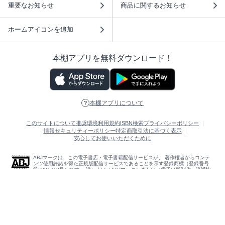
重要なお知らせ
商品に関するお知らせ
ホームアイコンを追加
本棚アプリを無料ダウンロード！
本棚アプリについて
このサイトについて
推奨環境
利用規約
ISBN検索
プライバシーポリシー
情報セキュリティーポリシー
特定商取引法に基づく表示
安心してお使いいただくために
ABJマークは、この電子書店・電子書籍配信サービスが、 著作権者からコンテ
ンツ使用許諾を得た正規版配信サービスであることを示す登録商標（登録番号
第6091713号）です。 詳しくは［ABJマーク］または［電子出版制作・流通協
議会］で検索してください。
(C)NTTソルマーレ