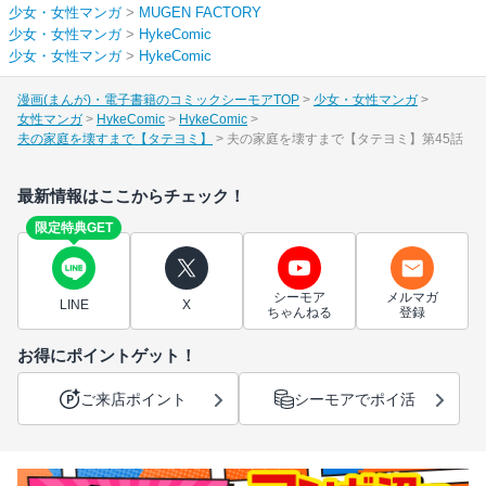
少女・女性マンガ
>
MUGEN FACTORY
少女・女性マンガ
>
HykeComic
少女・女性マンガ
>
HykeComic
漫画(まんが)・電子書籍のコミックシーモアTOP
少女・女性マンガ
女性マンガ
HykeComic
HykeComic
夫の家庭を壊すまで【タテヨミ】
夫の家庭を壊すまで【タテヨミ】第45話
最新情報はここからチェック！
限定特典GET
シーモア
メルマガ
LINE
X
ちゃんねる
登録
お得にポイントゲット！
ご来店ポイント
シーモアでポイ活