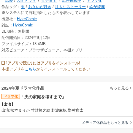
恋愛
/
人間ドラマ
/
タテヨミ
/
広告掲載中
/
ドラマ化
作品タグ：
夫
/
お互いが好き
/
壮大なストーリー
/
絵が綺麗
※システムにて自動抽出したものを表示しています
出版社：
HykeComic
雑誌：
HykeComic
DL期限：無期限
配信開始日：2024年9月12日
ファイルサイズ：13.4MB
対応ビューア：ブラウザビューア、本棚アプリ
｢アプリで読む｣にはアプリをインストール!
本棚アプリを
こちら
からインストールしてください
もっと見る
2024年夏ドラマ化作品
ドラマ化
「夫の家庭を壊すまで」
【出演】
出演:松本まりか 竹財輝之助 野波麻帆 野村康太
メディア化作品をもっと見る