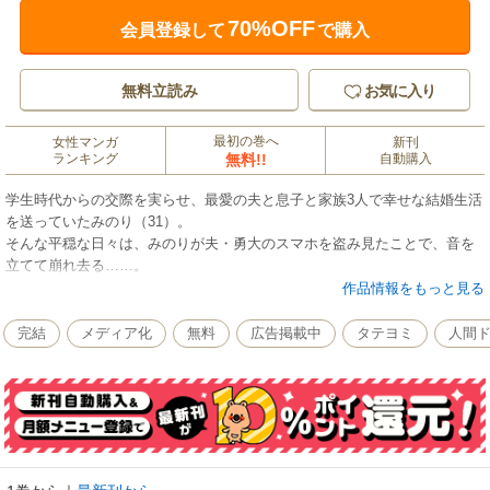
70%OFF
会員登録して
で購入
無料立読み
お気に入り
最初の巻へ
女性マンガ
新刊
ランキング
無料!!
自動購入
学生時代からの交際を実らせ、最愛の夫と息子と家族3人で幸せな結婚生活
を送っていたみのり（31）。
そんな平穏な日々は、みのりが夫・勇大のスマホを盗み見たことで、音を
立てて崩れ去る……。
夫の不倫現場を突き止めたみのりは、そこで勇大が見知らぬ女性と高校生
作品情報をもっと見る
の息子と3人家族のように食卓を囲む光景を目撃する。「あの家庭は、何
──？」
完結
メディア化
無料
広告掲載中
タテヨミ
人間
夫の長年にわたる裏切りを知ったみのりは、勇大が大切にする“もう１つの
家庭”を壊すために、壮絶な復讐計画を立て始める──。