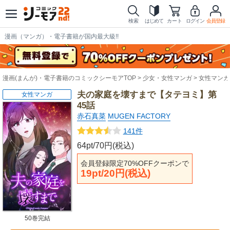
検索
はじめて
カート
ログイン
会員登録
漫画（マンガ）・電子書籍が国内最大級!!
漫画(まんが)・電子書籍のコミックシーモアTOP
少女・女性マンガ
女性マンガ
夫の家庭を壊すまで【タテヨミ】第
女性マンガ
45話
赤石真菜
MUGEN FACTORY
141件
64pt/70円(税込)
会員登録限定70%OFFクーポンで
19pt/20円(税込)
50巻完結