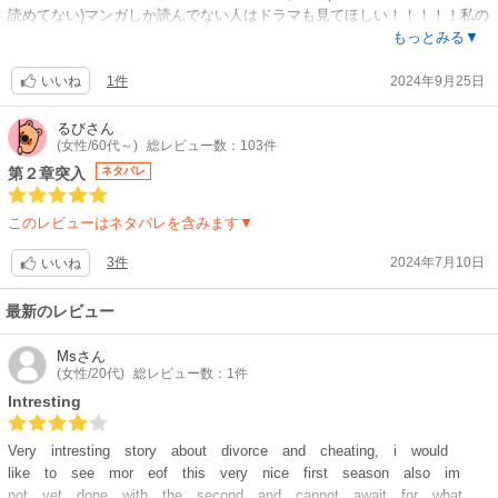
読めてない)マンガしか読んでない人はドラマも見てほしい！！！！！私の
今読んでるところまでだと、これから本編に入っていくところなのでまだ
もっとみる▼
なんとも言えないですが、早く見たいです！！気になり過ぎて有料の壁を
1件
2024年9月25日
超えるか考えているところです。ドラマを見ているだけに気になって気に
いいね
なって仕方がないですwww私はドラマよりも深いであろうこの漫画バージ
ョンに期待しています。まだストーリーがこれから始動していくところま
るび
さん
(女性/60代～)
総レビュー数：103件
でしか読めてないのでレビュー内容薄くて申し訳ないですが、これで終わ
ります?
第２章突入
ネタバレ
このレビューはネタバレを含みます▼
3件
2024年7月10日
いいね
最新のレビュー
Ms
さん
(女性/20代)
総レビュー数：1件
Intresting
Very intresting story about divorce and cheating, i would
like to see mor eof this very nice first season also im
not yet done with the second and cannot await for what