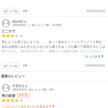
0件
2025年4月6日
いいね
doyod
さん
(男性/60代～)
総レビュー数：2438件
どこかで
見たような見てないような、、、あっ！あれだっ！パンていノート的な、
あれは絶対にみなきゃならないから違うかぁ～でも書いて実現するとこは
似てるかな。四の五の言わずに、媚肉からの媚臭を嗅いだらよいのだよ。
びんびん
もっとみる▼
0件
2024年8月28日
いいね
最新のレビュー
不苦労
さん
(男性/50代)
総レビュー数：8件
男の欲望
ネタバレ
このレビューはネタバレを含みます▼