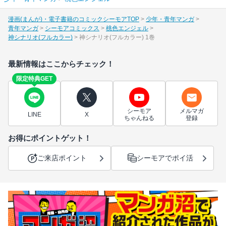
漫画(まんが)・電子書籍のコミックシーモアTOP
少年・青年マンガ
青年マンガ
シーモアコミックス
桃色エンジェル
神シナリオ(フルカラー)
神シナリオ(フルカラー) 1巻
最新情報はここからチェック！
限定特典GET
シーモア
メルマガ
LINE
X
ちゃんねる
登録
お得にポイントゲット！
ご来店ポイント
シーモアでポイ活