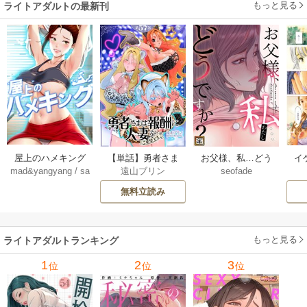
もっと見る
ライトアダルトの最新刊
屋上のハメキング
【単話】勇者さま
お父様、私…どう
イ
mad&yangyang
/
sa
遠山ブリン
seofade
【タテヨミ】 70巻
は報酬に人妻をご
ですか？【タテヨ
ん＜
ng e Jun
/
sagagsa
希望です 57巻
ミ】 72巻
無料立読み
gag31
もっと見る
ライトアダルトランキング
1
2
3
位
位
位