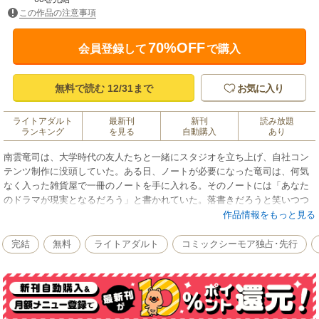
この作品の注意事項
70%OFF
会員登録して
で購入
無料で読む 12/31まで
お気に入り
ライトアダルト
最新刊
新刊
読み放題
ランキング
を見る
自動購入
あり
南雲竜司は、大学時代の友人たちと一緒にスタジオを立ち上げ、自社コン
テンツ制作に没頭していた。ある日、ノートが必要になった竜司は、何気
なく入った雑貨屋で一冊のノートを手に入れる。そのノートには「あなた
のドラマが現実となるだろう」と書かれていた。落書きだろうと笑いつつ
も、何か気になるのでそのノートを購入。半信半疑のまま「もしあの子が
作品情報をもっと見る
俺と付き合っていたら…」と妄想を全開にして書き込んでみた。
翌朝、いつものように会社に行くと、何かがおかしい。って、あの子が本
完結
無料
ライトアダルト
コミックシーモア独占･先行
当に俺と付き合ってるだって！？いや、まさか…あのノートは本物だって
ことか！？そのおかげで毎日フデがタち――！？