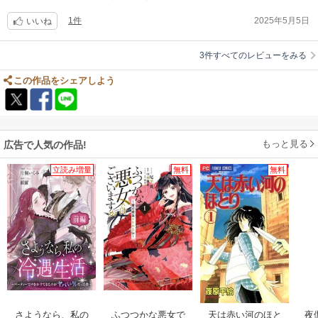
1件
2025年5月5日
いいね
3件すべてのレビューをみる
この作品をシェアしよう
もっと見る
広告で人気の作品!
立読み増量
無料
無料
さようなら、私の
ふつつかな悪女で
天は赤い河のほと
夜