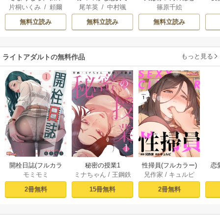
片桐いくみ
/
頼爾
尾羊英
/
中村颯
篠原千絵
冷遇生活 ～パーテ
はございますが ～
り
は
希
/
ゆき哉
ィーで声をかけて
雛宮蝶鼠とりかえ
無料立読み
無料立読み
無料立読み
きたのがヤバい男
伝～
だった件
もっと見る
ライトアダルトの無料作品
開栓日誌(フルカラ
秘密の授業1
性掃員(フルカラー)
恋
モミモミ
ミナちゃん
/
王鋼鉄
兄作家
/
キュルピ
ー) 1巻
1巻
2冊無料
15冊無料
2冊無料