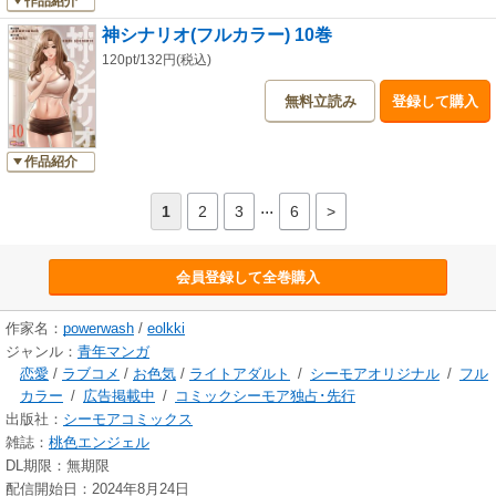
作品紹介
神シナリオ(フルカラー) 10巻
120pt/132円(税込)
無料立読み
登録して購入
作品紹介
...
1
2
3
6
>
会員登録して全巻購入
作家名：
powerwash
/
eolkki
ジャンル：
青年マンガ
恋愛
/
ラブコメ
/
お色気
/
ライトアダルト
/
シーモアオリジナル
/
フル
カラー
/
広告掲載中
/
コミックシーモア独占･先行
出版社：
シーモアコミックス
雑誌：
桃色エンジェル
DL期限：無期限
配信開始日：2024年8月24日