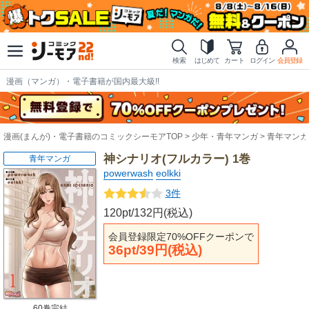
検索
はじめて
カート
ログイン
会員登録
漫画（マンガ）・電子書籍が国内最大級!!
漫画(まんが)・電子書籍のコミックシーモアTOP
少年・青年マンガ
青年マンガ
神シナリオ(フルカラー) 1巻
青年マンガ
powerwash
eolkki
3件
120pt/132円(税込)
会員登録限定70%OFFクーポンで
36pt/39円(税込)
60巻完結