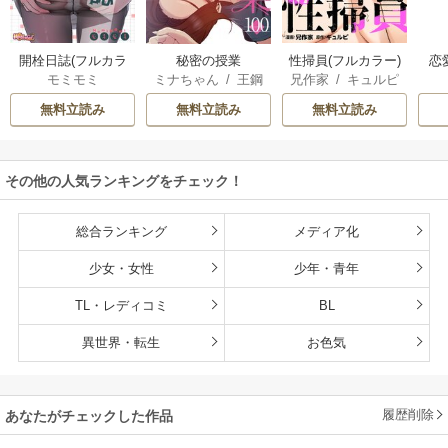
開栓日誌(フルカラ
秘密の授業
性掃員(フルカラー)
恋
モミモミ
ミナちゃん
/
王鋼
兄作家
/
キュルピ
ー)
鉄
無料立読み
無料立読み
無料立読み
その他の人気ランキングをチェック！
総合ランキング
メディア化
少女・女性
少年・青年
TL・レディコミ
BL
異世界・転生
お色気
履歴削除
あなたがチェックした作品