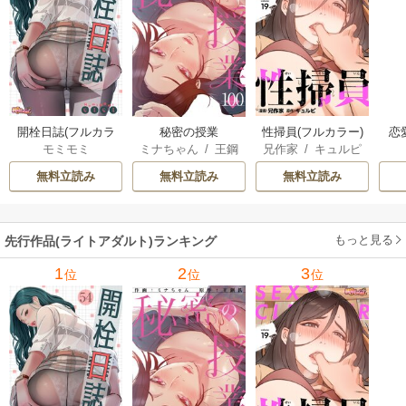
開栓日誌(フルカラ
秘密の授業
性掃員(フルカラー)
恋
モミモミ
ミナちゃん
/
王鋼
兄作家
/
キュルピ
ー)
鉄
無料立読み
無料立読み
無料立読み
もっと見る
先行作品(ライトアダルト)ランキング
1
2
3
位
位
位