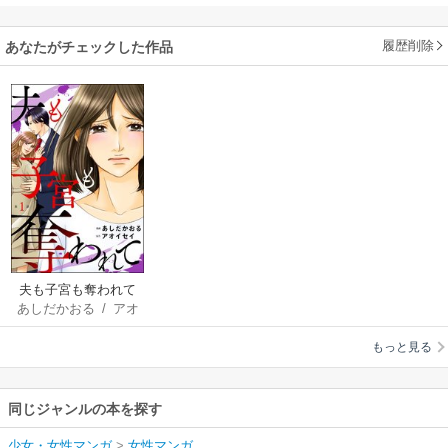
履歴削除
あなたがチェックした作品
夫も子宮も奪われて
あしだかおる
/
アオ
（分冊版）
イセイ
もっと見る
同じジャンルの本を探す
少女・女性マンガ
>
女性マンガ