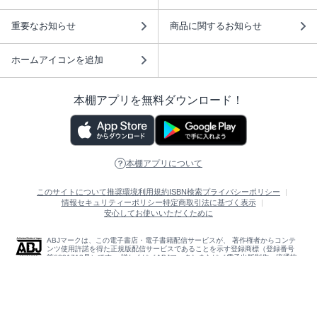
重要なお知らせ
商品に関するお知らせ
ホームアイコンを追加
本棚アプリを無料ダウンロード！
本棚アプリについて
このサイトについて
推奨環境
利用規約
ISBN検索
プライバシーポリシー
情報セキュリティーポリシー
特定商取引法に基づく表示
安心してお使いいただくために
ABJマークは、この電子書店・電子書籍配信サービスが、 著作権者からコンテ
ンツ使用許諾を得た正規版配信サービスであることを示す登録商標（登録番号
第6091713号）です。 詳しくは［ABJマーク］または［電子出版制作・流通協
議会］で検索してください。
(C)NTTソルマーレ