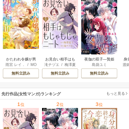
かたわれ令嬢が男
お見合い相手はも
夜伽の双子―贄姫
身
雨宮 レイ．
/
MO
滝チヅエ
/
梅澤夏
島袋ユミ
渡
装する理由（コミ
じゃもじゃニート
は二人の王子に愛
恋
NA
/
SORAJIMA
子（エブリスタ）
ック）
される―【マイク
無料立読み
無料立読み
無料立読み
ロ】
もっと見る
先行作品(女性マンガ)ランキング
1
2
3
位
位
位