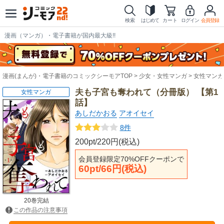
検索
はじめて
カート
ログイン
会員登録
漫画（マンガ）・電子書籍が国内最大級!!
漫画(まんが)・電子書籍のコミックシーモアTOP
少女・女性マンガ
女性マンガ
夫も子宮も奪われて（分冊版） 【第1
女性マンガ
話】
あしだかおる
アオイセイ
8件
200pt/220円(税込)
会員登録限定70%OFFクーポンで
60pt/66円(税込)
20巻完結
この作品の注意事項