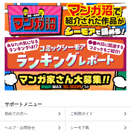
サポートメニュー
初めての方へ
ご利用ガイド
ヘルプ・お問合せ
シーモア島