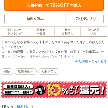
70%OFF
会員登録して
で購入
無料立読み
お気に入り
女性マンガ
最新刊
新刊
読み放題
ランキング
を見る
自動購入
あり
未来の夫となる最愛の人と未来の子を宿す子宮を奪った妹よ、私はあなた
を一生許さない──！
大企業の御曹司・二条貴之との結婚を控えた藤井歩実は、自動車事故で全
身大やけどを負い、寝たきりの体になってしまった。
ある日、見舞いに現れた妹・伊央の口から信じられない言葉を聞く。
作品情報をもっと見る
伊央のお腹に貴之の子供が宿り、貴之と結婚する、さらに、子宮筋腫を患
っている歩実から子宮を摘出すると──。
完結
広告掲載中
人間ドラマ
絶望の思いで長い年月を病床で過ごした歩実は奇跡的に回復し、別人にな
りすまして伊央に近づくのだった。
※この作品は『ストーリーな女たち Vol.103』に収録されています。重複購
入にご注意ください。
1巻から
｜
最新刊から