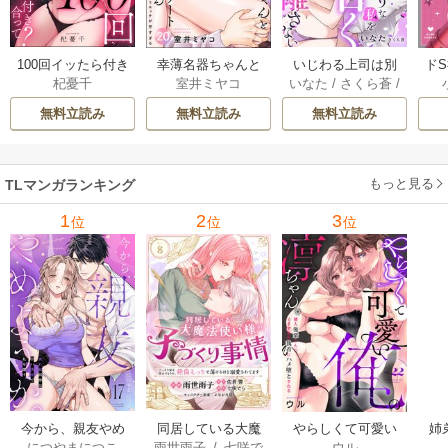
100回イッたら付き
幸薄名器ちゃんと
いじわる上司は別
ド
杞憂千
室井ミヤコ
いなた
/
さくら蒼
/
合って？ 無愛想な
絶倫エリートくん
れたがりな私を甘
を
ache
ライバル同期の溺
むさぼりエッチが
く咎めて離さない
フ
無料立読み
無料立読み
無料立読み
愛絶倫セックス
甘すぎる（分冊
【分冊版】 7巻
（分冊版） 9巻
版） 20巻
【コ
もっと見る
TLマンガランキング
1
2
3
位
位
位
今から、親友やめ
同居している大魔
やらしくて可愛い
姉
につやまにつこ
雨世雨子
/
七咲で
ウル