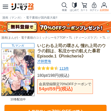
検索
はじめて
カート
ログイン
会員登録
漫画（マンガ）・電子書籍が国内最大級!!
漫画(まんが)・電子書籍のコミックシーモアTOP
TL（ティーンズラブ）
TL（
いじわる上司の環さん 憧れ上司のウ
TLマンガ
ラの顔は、私泣かせの飢えた暴君
Episode.1《Pinkcherie》
才師楚海
113件
180pt/198円(税込)
会員登録限定70%OFFクーポンで
54pt/59円(税込)
10巻配信中