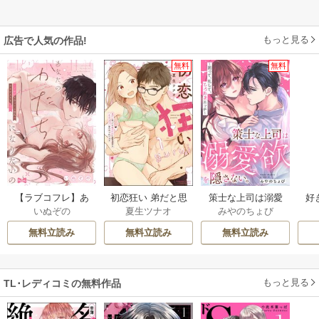
もっと見る
広告で人気の作品!
無料
無料
【ラブコフレ】あ
初恋狂い 弟だと思
策士な上司は溺愛
好
いぬぞの
夏生ツナオ
みやのちょび
なたのかたちにな
ってた幼なじみに
欲を隠さない。～
じ
りたいの －7年付き
激重感情を（※カ
囲って、乱して、
イ
無料立読み
無料立読み
無料立読み
合ってる彼氏の××
ラダで）浴びせら
とろあまエッチ～
が入りません－
れてます
もっと見る
TL･レディコミの無料作品