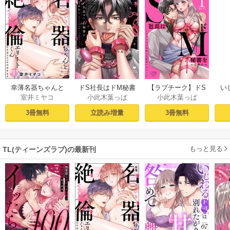
幸薄名器ちゃんと
ドS社長はドM秘書
【ラブチーク】ドS
い
室井ミヤコ
小此木葉っぱ
小此木葉っぱ
絶倫エリートくん
をいじめたい～オ
社長はドM秘書をい
さ
むさぼりエッチが
フィスでぬれとろ
じめたい～オフィ
ラ
3冊無料
立読み増量
3冊無料
甘すぎる（分冊
玩具レビュー～ 1
スでぬれとろ玩具
せの
版） 【第1話】
【電子限定漫画付
レビュー～ act.1
sod
き】
もっと見る
TL(ティーンズラブ)の最新刊