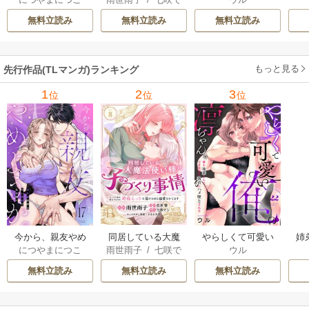
ようか。～腐れ縁
法使い様の子づく
俺の凛ちゃん。～
し
ら
/
佐倉響
/
よな
同僚は甘い快楽で
り事情 こっそり家
隣人後輩くんのイ
っ
無料立読み
無料立読み
無料立読み
が月見
私を壊す～
を出るつもりが、
キすぎた執着にハ
絶倫えっちで蕩け
メ堕とされる～
るほど溺愛されて
もっと見る
先行作品(TLマンガ)ランキング
ます
1
2
3
位
位
位
今から、親友やめ
同居している大魔
やらしくて可愛い
姉
につやまにつこ
雨世雨子
/
七咲で
ウル
ようか。～腐れ縁
法使い様の子づく
俺の凛ちゃん。～
し
ら
/
佐倉響
/
よな
同僚は甘い快楽で
り事情 こっそり家
隣人後輩くんのイ
っ
無料立読み
無料立読み
無料立読み
が月見
私を壊す～
を出るつもりが、
キすぎた執着にハ
絶倫えっちで蕩け
メ堕とされる～
るほど溺愛されて