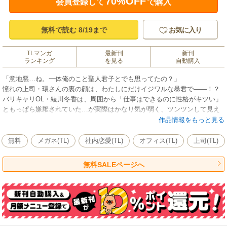
70%OFF
会員登録して
で購入
無料で読む 8/19まで
お気に入り
TLマンガ
最新刊
新刊
ランキング
を見る
自動購入
「意地悪…ね。一体俺のこと聖人君子とでも思ってたの？」
憧れの上司・環さんの裏の顔は、わたしにだけイジワルな暴君で――！？
バリキャリOL・綾川冬香は、周囲から「仕事はできるのに性格がキツい」
ともっぱら嫌厭されていた…が実際はかなり気が弱く、ツンツンして見え
る態度はただの照れ隠しだった…！
作品情報をもっと見る
そんな自分に自己嫌悪する日々を送っていたある日、大切な推しグッズの
無料
メガネ(TL)
社内恋愛(TL)
オフィス(TL)
上司(TL)
キーホルダーを社内で無くしてしまう…
深夜のオフィスに戻り探していると、そのキーホルダーを持った同部署の
無料SALEページへ
上司・環さんが現れた！見つかってよかったと安心したのも束の間、環さ
んからまさかの発言が…
「返してほしかったら俺の言うこと聞けよ」
嘘でしょ…環さんって二重人格だったんですか！？
※この作品は「Pinkcherie（ピンクシェリー）vol.59」に収録されていま