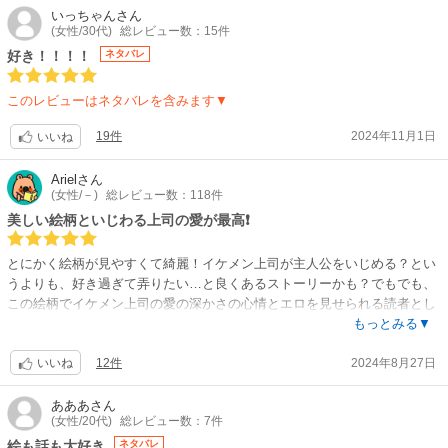
いっちゃん
さん
(女性/30代)
総レビュー数：15件
好き！！！！
ネタバレ
このレビューはネタバレを含みます▼
19件
2024年11月1日
いいね
Ariel
さん
(女性/－)
総レビュー数：118件
美しい絵柄といじわる上司の愛が最高❗️
とにかく絵柄が見やすくて綺麗！イケメン上司が主人公をいじめる？とい
うよりも、好き過ぎて弄りたい…と良くあるストーリーかも？でもでも、
この絵柄でイケメン上司の愛の深かさの心情とエロを見せられる読者とし
ては、堪らない感覚に陥ります。主人公が真面目で天然なところが奏功し
もっとみる▼
て、可愛くも美しいエロに仕上げている感じです。
12件
2024年8月27日
追加レビューします。8話の展開に意表を突かれたような…今迄は、いじ
いいね
わる環さんとTLならではの展開を楽しんでいましたが、この8話には少女
漫画のような展開に驚きつつも、二人の気持ちの動きが繊細に表現されて
あああ
さん
(女性/20代)
総レビュー数：7件
おりナチュラルな破壊力に感動！本当にこの作者の作品は、軸のしっかり
とした物語の展開と美しい絵柄が見事にマッチしていてお見事！且つ最高
絵も話も大好き
ネタバレ