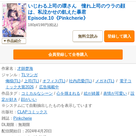
いじわる上司の環さん 憧れ上司のウラの顔
は、私泣かせの飢えた暴君
Episode.10《Pinkcherie》
180pt/198円(税込)
無料立読み
登録して購入
作品紹介
会員登録して全巻購入
作家名：
才師楚海
ジャンル：
TLマンガ
俺様(TL)
/
上司(TL)
/
オフィス(TL)
/
社内恋愛(TL)
/
メガネ(TL)
/
電子コ
ミック大賞2026
/
広告掲載中
作品タグ：
コミカルなシーン
/
心を掴まれる
/
絵が綺麗
/
表情が可愛い
/
設
定が好き
/
顔がいい
※システムにて自動抽出したものを表示しています
出版社：
CLAPコミックス
雑誌：
Pinkcherie
DL期限：無期限
配信開始日：2024年4月20日