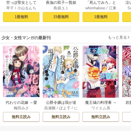
空っぽ聖女として
夜伽の双子―贄姫
「死んでみろ」と
泣
琴子
/
小山るんち
島袋ユミ
whimhalooo
/
江東
S
捨てられたはず
は二人の王子に愛
言われたので死に
しろ
/
蘭らむ
が、嫁ぎ先の皇帝
される―【マイク
ました。 1
1冊無料
15冊無料
1冊無料
陛下に溺愛されて
ロ】 1
います 1【コミック
シーモア限定版】
もっと見る
少女・女性マンガの最新刊
代わりの花嫁 ～愛
公爵令嬢は我が道
魔王城の料理番 ～
岩
梅田みさ
高瀬雛
/
ぽよ子
/
に
ワイエム系
する人と、姉の代
を場当たり的に行
コワモテ魔族ばか
溶
もし
わりに結婚します
く 5巻
りだけど、ホワイ
無料立読み
無料立読み
無料立読み
～ 18巻
トな職場です～ 6巻