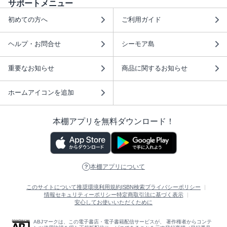
サポートメニュー
初めての方へ
ご利用ガイド
ヘルプ・お問合せ
シーモア島
重要なお知らせ
商品に関するお知らせ
ホームアイコンを追加
本棚アプリを無料ダウンロード！
本棚アプリについて
このサイトについて
推奨環境
利用規約
ISBN検索
プライバシーポリシー
情報セキュリティーポリシー
特定商取引法に基づく表示
安心してお使いいただくために
ABJマークは、この電子書店・電子書籍配信サービスが、 著作権者からコンテ