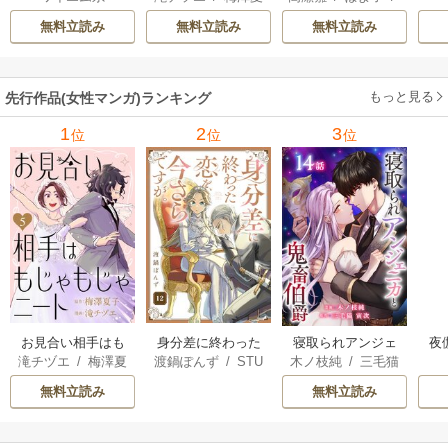
子（エブリスタ）
にもし
りだけど、ホワイ
く
無料立読み
無料立読み
無料立読み
トな職場です～
もっと見る
先行作品(女性マンガ)ランキング
1
2
3
位
位
位
お見合い相手はも
身分差に終わった
夜
寝取られアンジェ
滝チヅエ
/
梅澤夏
渡鍋ぽんず
/
STU
木ノ枝純
/
三毛猫
じゃもじゃニート
恋を、今さらです
は
ニカと鬼畜伯爵
子（エブリスタ）
DIO ZOON
寅次
が。
さ
［ばら売り］
無料立読み
無料立読み