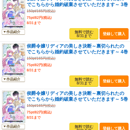
でこちらから婚約破棄させていただきます～ 3巻
150pt/165円(税込)
75pt/82円(税込)
8/31まで
無料で読む
作品紹介
登録して購入
8/31まで
侯爵令嬢リディアの美しき決断～裏切られたの
でこちらから婚約破棄させていただきます～ 4巻
150pt/165円(税込)
75pt/82円(税込)
8/31まで
無料で読む
作品紹介
登録して購入
8/31まで
侯爵令嬢リディアの美しき決断～裏切られたの
でこちらから婚約破棄させていただきます～ 5巻
150pt/165円(税込)
75pt/82円(税込)
8/31まで
無料で読む
作品紹介
登録して購入