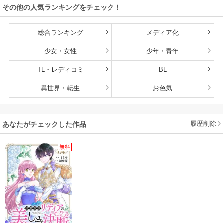
その他の人気ランキングをチェック！
総合ランキング
メディア化
少女・女性
少年・青年
TL・レディコミ
BL
異世界・転生
お色気
履歴削除
あなたがチェックした作品
無料