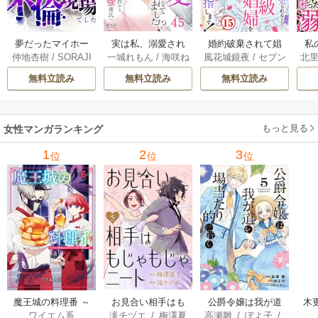
夢だったマイホー
実は私、溺愛され
婚約破棄されて娼
私
仲地杏樹
/
SORAJI
一城れもん
/
海咲ね
風花城鏡夜
/
セブン
北
ムは夫の不倫現場
てました！？ ～
館に売られる（予
MA
むる
でした【分冊版】 5
最低彼氏から最強
定）なので、超高
ね
無料立読み
無料立読み
無料立読み
巻
彼氏へ～ 45巻
級娼婦を目指しま
よ
す！ 15巻
もっと見る
女性マンガランキング
1
2
3
位
位
位
魔王城の料理番 ～
お見合い相手はも
公爵令嬢は我が道
木
ワイエム系
滝チヅエ
/
梅澤夏
高瀬雛
/
ぽよ子
/
コワモテ魔族ばか
じゃもじゃニート
を場当たり的に行