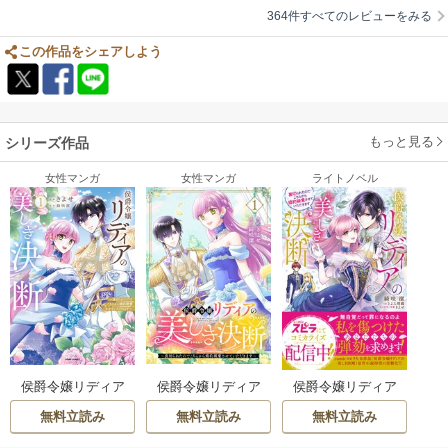
364件すべてのレビューをみる
この作品をシェアしよう
もっと見る
シリーズ作品
女性マンガ
女性マンガ
ライトノベル
侯爵令嬢リディア
侯爵令嬢リディア
侯爵令嬢リディア
の美しき決断～裏
の美しき決断～裏
の美しき決断～裏
無料立読み
無料立読み
無料立読み
切られたのでこち
切られたのでこち
切られたのでこち
らから婚約破棄さ
らから婚約破棄さ
らから婚約破棄さ