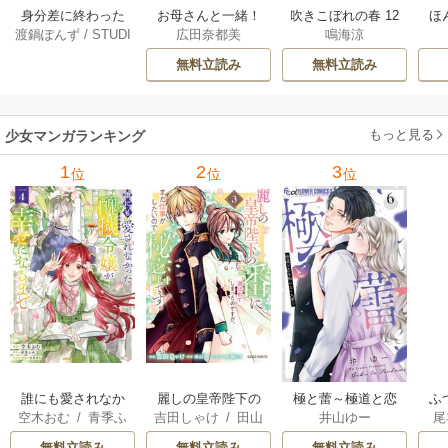
身分差に終わった
お母さんと一緒！
吹きこぼれの春 12
ほ
渡鍋ぽんず
/
STUDI
広田奈都美
鳴海涼
恋を、今さらです
～40歳の看取りと
巻
学受
O ZOON
が。 12巻
恋～【分冊版】 5巻
無料立読み
無料立読み
もっと見る
少女マンガランキング
1
2
3
位
位
位
誰にも愛されなか
麗しの皇帝陛下の
極と蕾～極道と恋
ふ
空木おむ
/
青季ふ
吉田しゃけ
/
田山
井山ゆー
尾
った醜穢令嬢が幸
番に選ばれてしま
を知らない人妻と
は
ゆ
/
白谷ゆう
歩
/
鶏にく
せになるまで
ったのですが、ま
～
雛
無料立読み
無料立読み
無料立読み