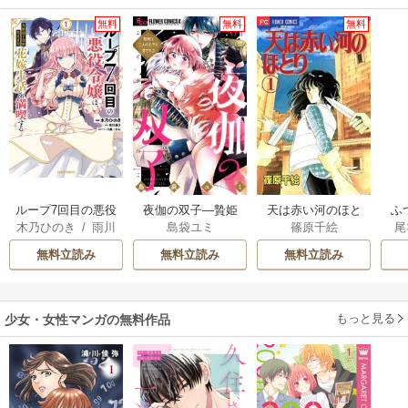
無料
無料
無料
ループ7回目の悪役
夜伽の双子―贄姫
天は赤い河のほと
ふ
木乃ひのき
/
雨川
島袋ユミ
篠原千絵
尾
令嬢は、元敵国で
は二人の王子に愛
り
は
透子
/
八美☆わん
自由気ままな花嫁
される―
雛
無料立読み
無料立読み
無料立読み
生活を満喫する
もっと見る
少女・女性マンガの無料作品