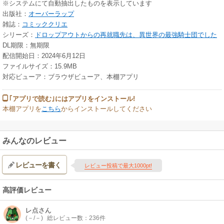
※システムにて自動抽出したものを表示しています
出版社：
オーバーラップ
雑誌：
コミッククリエ
シリーズ：
ドロップアウトからの再就職先は、異世界の最強騎士団でした
DL期限：無期限
配信開始日：2024年6月12日
ファイルサイズ：15.9MB
対応ビューア：ブラウザビューア、本棚アプリ
｢アプリで読む｣にはアプリをインストール!
本棚アプリを
こちら
からインストールしてください
みんなのレビュー
レビューを書く
レビュー投稿で最大1000pt!
高評価レビュー
レ点
さん
(－/－)
総レビュー数：236件