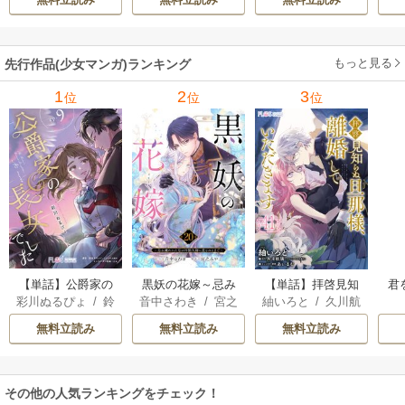
だ仕事がしたいの
で秘密です！
もっと見る
先行作品(少女マンガ)ランキング
1
2
3
位
位
位
【単話】公爵家の
黒妖の花嫁～忌み
【単話】拝啓見知
君
彩川ぬるぴょ
/
鈴
音中さわき
/
宮之
紬いろと
/
久川航
長女でした
嫌われた私が冷酷
らぬ旦那様、離婚
音さや
/
たむ
みやこ
璃
/
あいるむ
大尉に愛されるま
していただきます
無料立読み
無料立読み
無料立読み
で～
その他の人気ランキングをチェック！