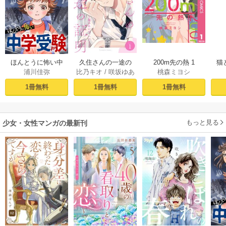
久住さんの一途の
200m先の熱 1
ほんとうに怖い中
猫
比乃キオ
/
咲坂ゆあ
桃森ミヨシ
浦川佳弥
証明～揺らめい
学受験【分冊版】
て、ハニー～ 1巻
1
た
1冊無料
1冊無料
1冊無料
もっと見る
少女・女性マンガの最新刊