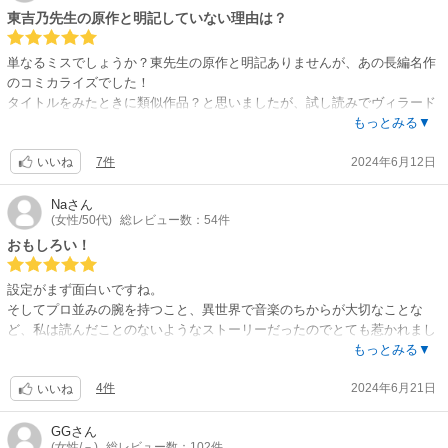
です！！
東吉乃先生の原作と明記していない理由は？
味変な異世界もの好きな人は絶対読むべし！
コミック買います！
単なるミスでしょうか？東先生の原作と明記ありませんが、あの長編名作
のコミカライズでした！
タイトルをみたときに類似作品？と思いましたが、試し読みでヴィラード
とでてきたのと、表紙画像には東先生原作とかいてありました。テキスト
もっとみる▼
表記がないのはさすがに失礼では! 【更新】その後修正された様です。
7件
2024年6月12日
さて、コミカライズですが、絵がとても綺麗です。ヴァイオリンと音楽の
いいね
描写が丁寧にされていて満足度が高いです！
まだ序盤も序盤ですが、ここからの長きストーリーを丁寧に紡いでいって
Na
さん
(女性/50代)
総レビュー数：54件
ほしいです。
おもしろい！
設定がまず面白いですね。
そしてプロ並みの腕を持つこと、異世界で音楽のちからが大切なことな
ど、私は読んだことのないようなストーリーだったのでとても惹かれまし
た。
もっとみる▼
元の世界で悲しい思いや認められない悔しい思いをした分、異世界で貴重
4件
2024年6月21日
な人材になって欲しいと強く思いました。
いいね
今後の幸せに期待大です！
続き早く出ないかなぁ
GG
さん
(女性/－)
総レビュー数：102件