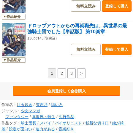
無料立読み
登録して購入
作品紹介
ドロップアウトからの再就職先は、異世界の最
強騎士団でした【単話版】 第10楽章
130pt/143円(税込)
無料立読み
登録して購入
作品紹介
1
2
3
>
会員登録して全巻購入
作家名：
目玉焼き
/
東吉乃
/
緋いろ
ジャンル：
少女マンガ
ファンタジー
/
異世界・転生
/
先行作品
作品タグ：
騎士団長
/
スパイ
/
バイオリニスト
/
斬新な切り口
/
絵が綺
麗
/
設定が面白い
/
迫力がある
/
音楽好き