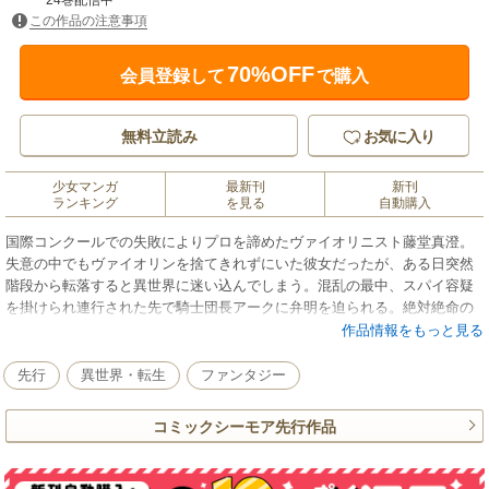
24巻配信中
この作品の注意事項
70%OFF
会員登録して
で購入
無料立読み
お気に入り
少女マンガ
最新刊
新刊
ランキング
を見る
自動購入
国際コンクールでの失敗によりプロを諦めたヴァイオリニスト藤堂真澄。
失意の中でもヴァイオリンを捨てきれずにいた彼女だったが、ある日突然
階段から転落すると異世界に迷い込んでしまう。混乱の最中、スパイ容疑
を掛けられ連行された先で騎士団長アークに弁明を迫られる。絶対絶命の
状況下で、真澄の運命に光明を授けたのは共に異世界へとやってきた“ヴァ
作品情報をもっと見る
イオリン”だった――。
先行
異世界・転生
ファンタジー
コミックシーモア先行作品