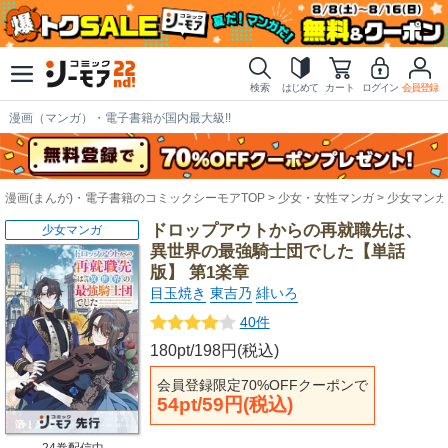
検索
はじめて
カート
ログイン
会員登録
漫画（マンガ）・電子書籍が国内最大級!!
漫画(まんが)・電子書籍のコミックシーモアTOP
少女・女性マンガ
少女マンガ
ドロップアウトからの再就職先は、
少女マンガ
異世界の最強騎士団でした【単話
版】 第1楽章
目玉焼き
東吉乃
緋いろ
40件
180pt/198円(税込)
会員登録限定70%OFFクーポンで
54pt/59円(税込)