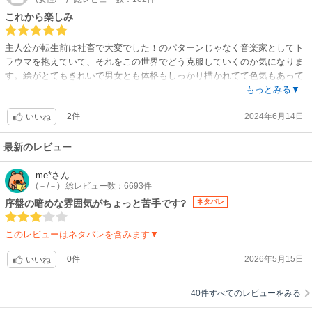
これから楽しみ
主人公が転生前は社畜で大変でした！のパターンじゃなく音楽家としてト
ラウマを抱えていて、それをこの世界でどう克服していくのか気になりま
す。絵がとてもきれいで男女とも体格もしっかり描かれてて色気もあって
いい。とくに男性陣がかっこいい！絵も話もハマったのでこれから楽し
もっとみる▼
み。
2件
2024年6月14日
いいね
最新のレビュー
me*
さん
(－/－)
総レビュー数：6693件
序盤の暗めな雰囲気がちょっと苦手です?
ネタバレ
このレビューはネタバレを含みます▼
0件
2026年5月15日
いいね
40件すべてのレビューをみる