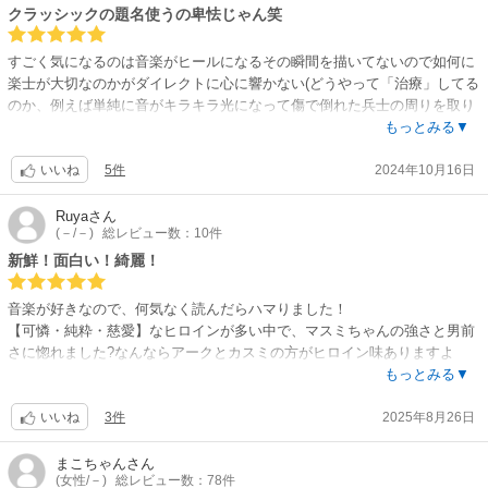
クラッシックの題名使うの卑怯じゃん笑
すごく気になるのは音楽がヒールになるその瞬間を描いてないので如何に
楽士が大切なのかがダイレクトに心に響かない(どうやって「治療」してる
のか、例えば単純に音がキラキラ光になって傷で倒れた兵士の周りを取り
囲む的な描写あって欲しい)そういうコマが必要じゃない？と思うのは自分
もっとみる▼
だけかな。有名なクラッシックのタイトル持ってきてそのタイトルの偉大
5件
2024年10月16日
さに頼りきってる。画力の高い漫画家さんと思ってるので何とかならない
いいね
のだろうか。あと女性の髪型、主人公もモブもふた昔前の髪型でそれも漫
画家さんの個性なんだろうけど気分が下がる(個人の見解)。でも話は面白
Ruya
さん
(－/－)
総レビュー数：10件
い。
新鮮！面白い！綺麗！
音楽が好きなので、何気なく読んだらハマりました！
【可憐・純粋・慈愛】なヒロインが多い中で、マスミちゃんの強さと男前
さに惚れました?なんならアークとカスミの方がヒロイン味ありますよ
ね？（笑）
もっとみる▼
マンネリしてきた異世界ものでしたが、久々に一気読みした作品です✨
3件
2025年8月26日
いいね
そして背景の書き込みがすごく綺麗！美しい！！✨最近の異世界もの（少
女マンガ寄り）の中では群を抜いて背景書き込みがすごいと思います。背
まこちゃん
さん
(女性/－)
総レビュー数：78件
景からキャラの雰囲気や気持ちも伝わってきて、物語への没入感がすごい