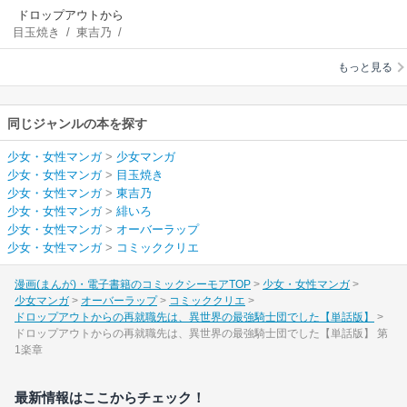
ドロップアウトから
目玉焼き
/
東吉乃
/
の再就職先は、異世
緋いろ
界の最強騎士団でし
もっと見る
た【単話版】
同じジャンルの本を探す
少女・女性マンガ
>
少女マンガ
少女・女性マンガ
>
目玉焼き
少女・女性マンガ
>
東吉乃
少女・女性マンガ
>
緋いろ
少女・女性マンガ
>
オーバーラップ
少女・女性マンガ
>
コミッククリエ
漫画(まんが)・電子書籍のコミックシーモアTOP
少女・女性マンガ
少女マンガ
オーバーラップ
コミッククリエ
ドロップアウトからの再就職先は、異世界の最強騎士団でした【単話版】
ドロップアウトからの再就職先は、異世界の最強騎士団でした【単話版】 第
1楽章
最新情報はここからチェック！