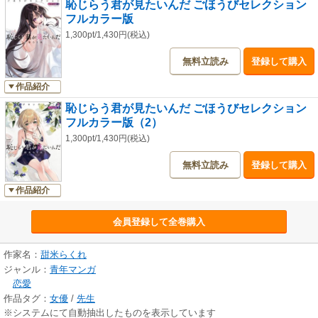
恥じらう君が見たいんだ ごほうびセレクション
フルカラー版
1,300pt/1,430円(税込)
無料立読み
登録して購入
作品紹介
恥じらう君が見たいんだ ごほうびセレクション
フルカラー版（2）
1,300pt/1,430円(税込)
無料立読み
登録して購入
作品紹介
会員登録して全巻購入
作家名：
甜米らくれ
ジャンル：
青年マンガ
恋愛
作品タグ：
女優
/
先生
※システムにて自動抽出したものを表示しています