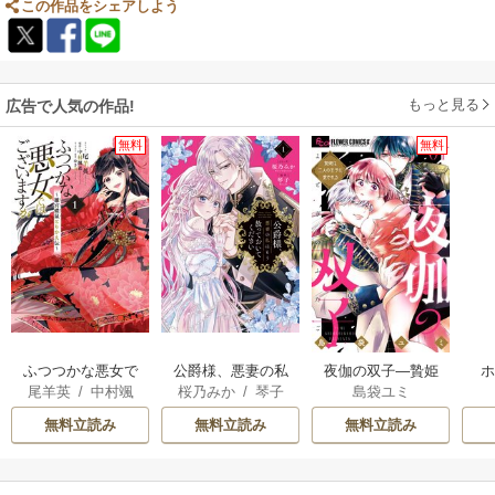
この作品をシェアしよう
もっと見る
広告で人気の作品!
無料
無料
ふつつかな悪女で
公爵様、悪妻の私
夜伽の双子―贄姫
尾羊英
/
中村颯
桜乃みか
/
琴子
島袋ユミ
はございますが ～
はもう放っておい
は二人の王子に愛
希
/
ゆき哉
雛宮蝶鼠とりかえ
てください
される―
無料立読み
無料立読み
無料立読み
伝～