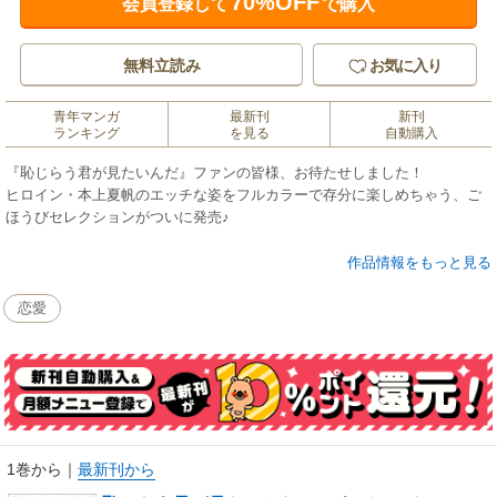
70%OFF
会員登録して
で購入
無料立読み
お気に入り
青年マンガ
最新刊
新刊
ランキング
を見る
自動購入
『恥じらう君が見たいんだ』ファンの皆様、お待たせしました！
ヒロイン・本上夏帆のエッチな姿をフルカラーで存分に楽しめちゃう、ご
ほうびセレクションがついに発売♪
ハプニングバー編、お家デート編はもちろん、伝説の◯◯解禁となった混
作品情報をもっと見る
浴温泉編もバッチリ収録☆
淡いピンク色の◯◯と、本上夏帆の恥じらう表情をぜひご覧くださいま
恋愛
せ。
また、同時発売となる第8巻と表紙イラストを並べると特別な特大イラスト
になるギミックも!?
描き下ろしもたっぷりの超豪華フルカラー本、ご賞味あれ♪
1巻から
｜
最新刊から