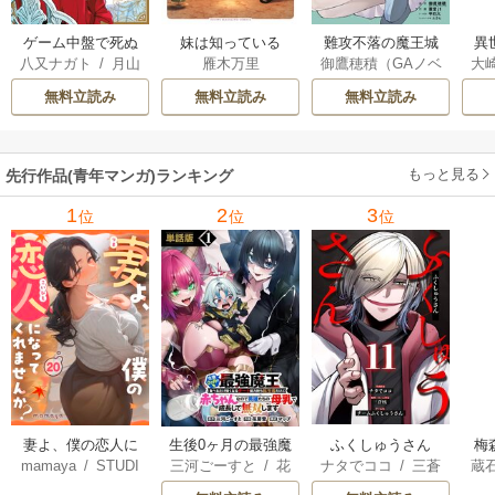
ゲーム中盤で死ぬ
妹は知っている
難攻不落の魔王城
異
八又ナガト
/
月山
雁木万里
御鷹穂積（GAノベ
大
悪役貴族に転生し
へようこそ～デバ
は
可也
ル／SBクリエイテ
Ａ
たので、外れスキ
フは不要と勇者パ
出
無料立読み
無料立読み
無料立読み
ィブ刊）
/
蚕堂j1
ル【テイム】を駆
ーティーを追い出
で
/
弓取葵
/
平石
使して最強を目指
された黒魔導士、
サ
六
/
ユウヒ
してみた
魔王軍の最高幹部
もっと見る
先行作品(青年マンガ)ランキング
に迎えられる～
1
2
3
位
位
位
妻よ、僕の恋人に
生後0ヶ月の最強魔
ふくしゅうさん
梅
mamaya
/
STUDI
三河ごーすと
/
花
ナタでココ
/
三蒼
蔵
なってくれません
王 食べるだけ強
O ZOON
房雪
/
マップ
核
/
チームふくし
カ
か？
くなるチート能力