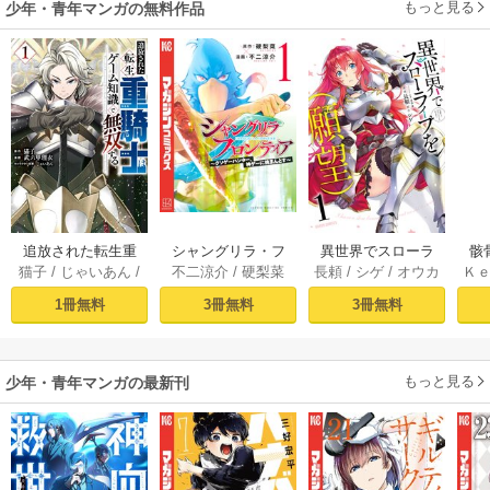
もっと見る
少年・青年マンガの無料作品
追放された転生重
シャングリラ・フ
異世界でスローラ
骸
猫子
/
じゃいあん
/
不二涼介
/
硬梨菜
長頼
/
シゲ
/
オウカ
Ｋ
騎士はゲーム知識
ロンティア（１）
イフを（願望） 1
異
武六甲理衣
で無双する（１）
～クソゲーハン
1冊無料
3冊無料
3冊無料
ター、神ゲーに挑
まんとす～
もっと見る
少年・青年マンガの最新刊