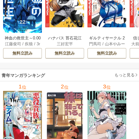
神血の救世主～0.00
ハナバス 苔石花江
ギルティサークル 2
信
江藤俊司
/
疾狼
/
3r
三好宏平
門馬司
/
山本やみー
大
000001％を引き当
のバスケ論 7巻
1巻
に
d Ie
/
Studio No.9
て最強へ～【電子
で
無料立読み
無料立読み
無料立読み
書籍特典付】 22巻
ギ
ャ
の
もっと見る
青年マンガランキング
れ
メ
1
2
3
位
位
位
ぁ