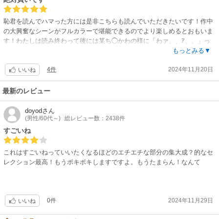
恥君を読んでハマった方には是非こちらも読んでいただきたいです！作中
の大興奮なシーンがフルカラーで堪能できるのでより楽しめるとおもいま
す！わたしは読み終わって後には某ち◯かわの様に「わァ、、ｱ、、」っ
てなって放心しました(笑)江古田先生最高！！
もっとみる▼
4件
2024年11月20日
いいね
最新のレビュー
doyod
さん
(男性/60代～)
総レビュー数：2438件
すごいね
これはすごいねっていいたくなるほどのエチエチな部分の集大成？的なセ
レクション最高！もうボキボキしますですよ。もうたまらん！なんて
0件
2024年11月29日
いいね