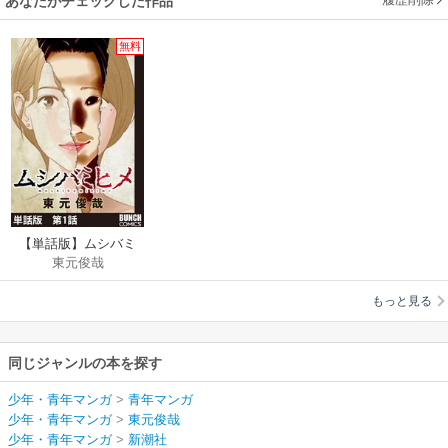
あなたがチェックした作品
無料
【単話版】ムシバミ
東元俊哉
ヒメ
もっと見る
同じジャンルの本を探す
少年・青年マンガ
>
青年マンガ
少年・青年マンガ
>
東元俊哉
少年・青年マンガ
>
新潮社