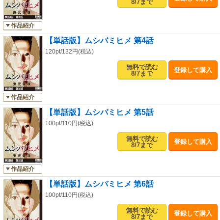
8/7まで
作品紹介
【単話版】ムシバミヒメ 第4話
120pt/132円(税込)
無料で読む
登録して購入
8/7まで
作品紹介
【単話版】ムシバミヒメ 第5話
100pt/110円(税込)
無料で読む
登録して購入
8/7まで
作品紹介
【単話版】ムシバミヒメ 第6話
100pt/110円(税込)
無料で読む
登録して購入
8/7まで