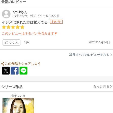
最新のレビュー
ami.k
さん
(女性/40代)
総レビュー数：527件
イジメはされた方は覚えてる
ネタバレ
このレビューはネタバレを含みます▼
1件
2026年4月14日
いいね
36件すべてのレビューをみる
この作品をシェアしよう
もっと見る
シリーズ作品
青年マンガ