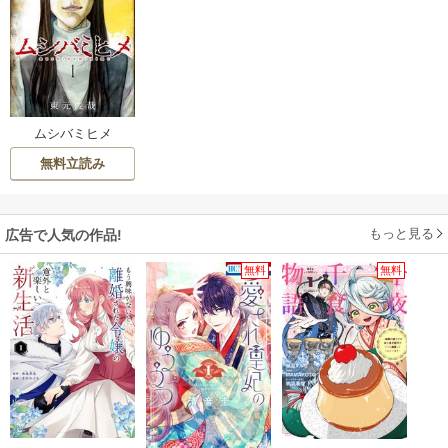
ムシバミヒメ
無料立読み
もっと見る
広告で人気の作品!
無料
無料