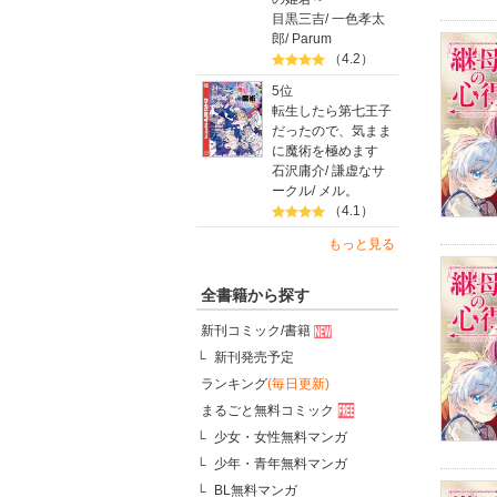
目黒三吉
/
一色孝太
郎
/
Parum
（4.2）
5位
転生したら第七王子
だったので、気まま
に魔術を極めます
石沢庸介
/
謙虚なサ
ークル
/
メル。
（4.1）
もっと見る
全書籍から探す
新刊コミック/書籍
新刊発売予定
ランキング
(毎日更新)
まるごと無料コミック
少女・女性無料マンガ
少年・青年無料マンガ
BL無料マンガ