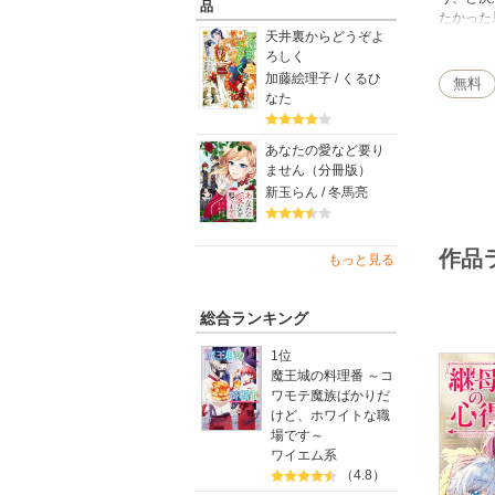
品
たかった
天井裏からどうぞよ
の子育て
ろしく
加藤絵理子 / くるひ
無料
なた
あなたの愛など要り
ません（分冊版）
新玉らん / 冬馬亮
作品
もっと見る
総合ランキング
1位
魔王城の料理番 ～コ
ワモテ魔族ばかりだ
けど、ホワイトな職
場です～
ワイエム系
（4.8）