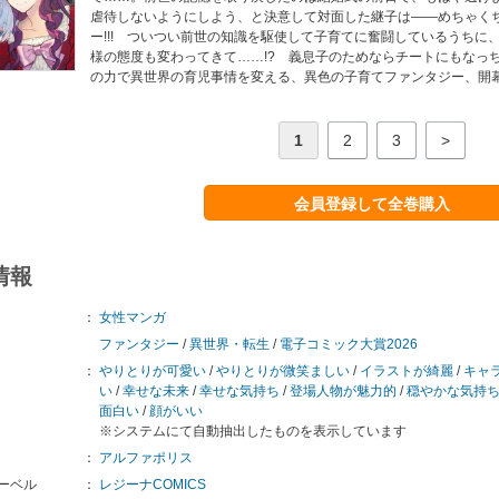
虐待しないようにしよう、と決意して対面した継子は――めちゃく
ー!!! ついつい前世の知識を駆使して子育てに奮闘しているうちに
様の態度も変わってきて……!? 義息子のためならチートにもなっ
の力で異世界の育児事情を変える、異色の子育てファンタジー、開
1
2
3
>
会員登録して全巻購入
情報
：
女性マンガ
ファンタジー
/
異世界・転生
/
電子コミック大賞2026
：
やりとりが可愛い
/
やりとりが微笑ましい
/
イラストが綺麗
/
キャ
い
/
幸せな未来
/
幸せな気持ち
/
登場人物が魅力的
/
穏やかな気持
面白い
/
顔がいい
※システムにて自動抽出したものを表示しています
：
アルファポリス
ーベル
：
レジーナCOMICS