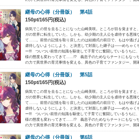
継母の心得（分冊版） 第4話
150pt/165円(税込)
病気でこの世を去ることになった山崎美咲。ところが目を覚ますと
ガの世界に転生していた。しかも、幼少期の主人公を虐待する悪辣
て……。前世の記憶を取り戻したのは結婚式の前日で、もはや逃げ
虐待しないようにしよう、と決意して対面した継子は――めちゃく
ー!!! ついつい前世の知識を駆使して子育てに奮闘しているうちに
様の態度も変わってきて……!? 義息子のためならチートにもなっ
の力で異世界の育児事情を変える、異色の子育てファンタジー、開
継母の心得（分冊版） 第5話
150pt/165円(税込)
病気でこの世を去ることになった山崎美咲。ところが目を覚ますと
ガの世界に転生していた。しかも、幼少期の主人公を虐待する悪辣
て……。前世の記憶を取り戻したのは結婚式の前日で、もはや逃げ
虐待しないようにしよう、と決意して対面した継子は――めちゃく
ー!!! ついつい前世の知識を駆使して子育てに奮闘しているうちに
様の態度も変わってきて……!? 義息子のためならチートにもなっ
の力で異世界の育児事情を変える、異色の子育てファンタジー、開
継母の心得（分冊版） 第6話