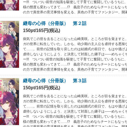
ー!!! ついつい前世の知識を駆使して子育てに奮闘しているうちに
様の態度も変わってきて……!? 義息子のためならチートにもなっ
の力で異世界の育児事情を変える、異色の子育てファンタジー、開
継母の心得（分冊版） 第２話
150pt/165円(税込)
病気でこの世を去ることになった山崎美咲。ところが目を覚ますと
ガの世界に転生していた。しかも、幼少期の主人公を虐待する悪辣
て……。前世の記憶を取り戻したのは結婚式の前日で、もはや逃げ
虐待しないようにしよう、と決意して対面した継子は――めちゃく
ー!!! ついつい前世の知識を駆使して子育てに奮闘しているうちに
様の態度も変わってきて……!? 義息子のためならチートにもなっ
の力で異世界の育児事情を変える、異色の子育てファンタジー、開
継母の心得（分冊版） 第３話
150pt/165円(税込)
病気でこの世を去ることになった山崎美咲。ところが目を覚ますと
ガの世界に転生していた。しかも、幼少期の主人公を虐待する悪辣
て……。前世の記憶を取り戻したのは結婚式の前日で、もはや逃げ
虐待しないようにしよう、と決意して対面した継子は――めちゃく
ー!!! ついつい前世の知識を駆使して子育てに奮闘しているうちに
様の態度も変わってきて……!? 義息子のためならチートにもなっ
の力で異世界の育児事情を変える、異色の子育てファンタジー、開