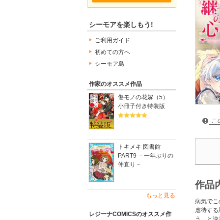
シーモアを楽しもう!
ご利用ガイド
初めての方へ
シーモア島
作家のオススメ作品
傷モノの花嫁（5）
小冊子付き特装版
こ
トキメキ 図書館
PART9 －一年ぶりの
仲直り－
作品
もっと見る
病気でこ
虐待する
レジーナCOMICSのオススメ作
う、と決