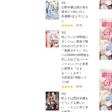
2位
公爵令嬢は我が道を
場当たり的に行く
高瀬雛
/
ぽよ子
/
にも
し
（4.4）
3位
信じていた仲間達に
ダンジョン奥地で殺
されかけたがギフト
『無限ガチャ』でレ
ベル9999の仲間達を
手に入れて元パーテ
ィーメンバーと世界
に復讐＆『ざま
ぁ！』します！
大前貴史
/
明鏡シス
イ
/
tef
（4.0）
4位
町人Ａは悪役令嬢を
どうしても救いた
い ～どぶと空と氷
の姫君～