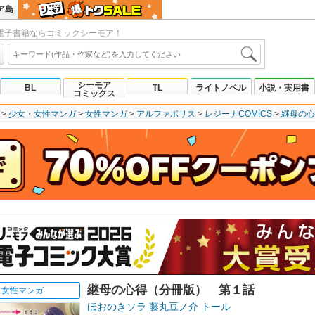
ア島
電子書籍ならコミックシーモア！
シーモア
BL
TL
ライトノベル
小説・実用書
コミックス
少女・女性マンガ
女性マンガ
アルファポリス
レジーナCOMICS
継母の心
継母の心得（分冊版） 第１話
女性マンガ
ほおのきソラ
藤丸豆ノ介
トール