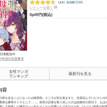
（4.8）
投稿数723件
レビューを書く
0pt/0円(税込)
21巻配信中
の作品の注意事項
女性マンガ
最新刊を見る
ランキング
内容
の世を去ることになった山崎美咲。ところが目を覚ますと、生前読んでいたマンガ
悪辣な継母キャラとして……。前世の記憶を取り戻したのは結婚式の前日で、もは
意して対面した継子は――めちゃくちゃ可愛いんですけどー!!! ついつい前世の知