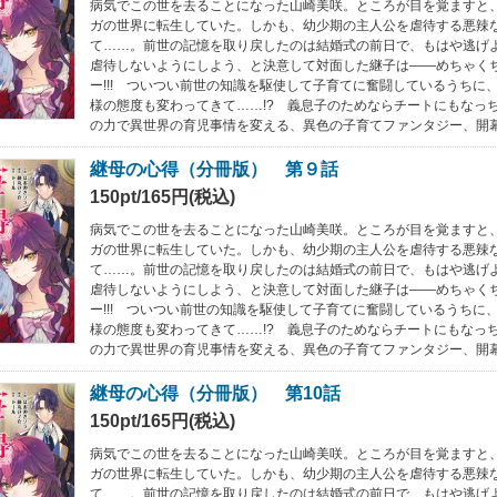
病気でこの世を去ることになった山崎美咲。ところが目を覚ますと
ガの世界に転生していた。しかも、幼少期の主人公を虐待する悪辣
て……。前世の記憶を取り戻したのは結婚式の前日で、もはや逃げ
虐待しないようにしよう、と決意して対面した継子は――めちゃく
ー!!! ついつい前世の知識を駆使して子育てに奮闘しているうちに
様の態度も変わってきて……!? 義息子のためならチートにもなっ
の力で異世界の育児事情を変える、異色の子育てファンタジー、開
継母の心得（分冊版） 第９話
150pt/165円(税込)
病気でこの世を去ることになった山崎美咲。ところが目を覚ますと
ガの世界に転生していた。しかも、幼少期の主人公を虐待する悪辣
て……。前世の記憶を取り戻したのは結婚式の前日で、もはや逃げ
虐待しないようにしよう、と決意して対面した継子は――めちゃく
ー!!! ついつい前世の知識を駆使して子育てに奮闘しているうちに
様の態度も変わってきて……!? 義息子のためならチートにもなっ
の力で異世界の育児事情を変える、異色の子育てファンタジー、開
継母の心得（分冊版） 第10話
150pt/165円(税込)
病気でこの世を去ることになった山崎美咲。ところが目を覚ますと
ガの世界に転生していた。しかも、幼少期の主人公を虐待する悪辣
て……。前世の記憶を取り戻したのは結婚式の前日で、もはや逃げ