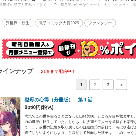
旦那様の態度も変わってきて……!? 義息子のためならチートにもなっちゃう！ 
ファンタジー、開幕！
異世界・転生
電子コミック大賞2026
ファンタジー
ラインナップ
21巻まで配信中！
1
2
3
>
継母の心得（分冊版） 第１話
0pt/0円(税込)
病気でこの世を去ることになった山崎美咲。ところが目を覚ますと
ガの世界に転生していた。しかも、幼少期の主人公を虐待する悪辣
て……。前世の記憶を取り戻したのは結婚式の前日で、もはや逃げ
虐待しないようにしよう、と決意して対面した継子は――めちゃく