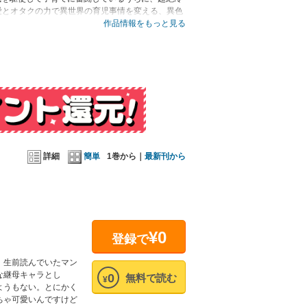
愛とオタクの力で異世界の育児事情を変える、異色
作品情報をもっと見る
詳細
簡単
1巻から｜
最新刊から
¥0
登録で
、生前読んでいたマン
な継母キャラとし
0
無料で読む
¥
ようもない。とにかく
ちゃ可愛いんですけど