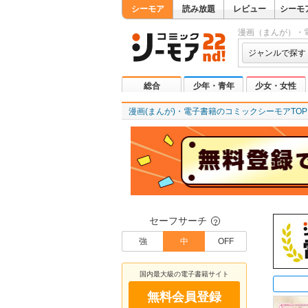
シーモア
読み放題
レビュー
シーモ
漫画（まんが）・
ジャンルで探す
総合
少年・青年
少女・女性
漫画(まんが)・電子書籍のコミックシーモアTOP
セーフサーチ
？
強
中
OFF
国内最大級の電子書籍サイト
無料会員登録