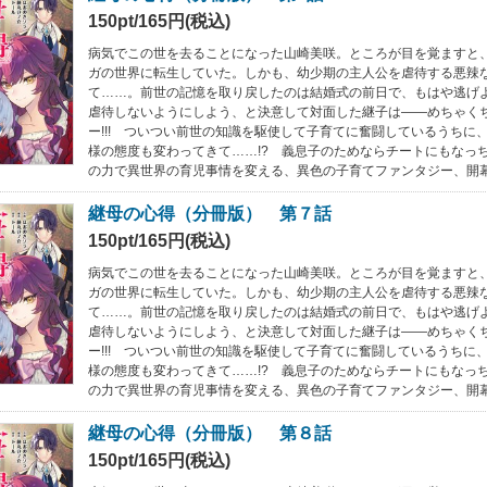
150pt/165円(税込)
病気でこの世を去ることになった山崎美咲。ところが目を覚ますと
ガの世界に転生していた。しかも、幼少期の主人公を虐待する悪辣
て……。前世の記憶を取り戻したのは結婚式の前日で、もはや逃げ
虐待しないようにしよう、と決意して対面した継子は――めちゃく
ー!!! ついつい前世の知識を駆使して子育てに奮闘しているうちに
様の態度も変わってきて……!? 義息子のためならチートにもなっ
の力で異世界の育児事情を変える、異色の子育てファンタジー、開
継母の心得（分冊版） 第７話
150pt/165円(税込)
病気でこの世を去ることになった山崎美咲。ところが目を覚ますと
ガの世界に転生していた。しかも、幼少期の主人公を虐待する悪辣
て……。前世の記憶を取り戻したのは結婚式の前日で、もはや逃げ
虐待しないようにしよう、と決意して対面した継子は――めちゃく
ー!!! ついつい前世の知識を駆使して子育てに奮闘しているうちに
様の態度も変わってきて……!? 義息子のためならチートにもなっ
の力で異世界の育児事情を変える、異色の子育てファンタジー、開
継母の心得（分冊版） 第８話
150pt/165円(税込)