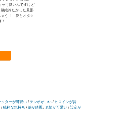
ちゃ可愛いんですけど
、超絶冷たかった旦那
ちゃう！ 愛とオタク
幕！
ラクターが可愛い
/
テンポがいい
/
ヒロインが賢
ち
/
純粋な気持ち
/
絵が綺麗
/
表情が可愛い
/
設定が