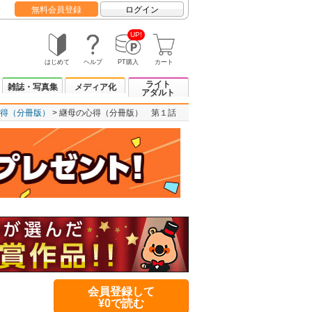
無料会員登録
ログイン
UP!
はじめて
ヘルプ
PT購入
カート
ライト
雑誌・写真集
メディア化
アダルト
得（分冊版）
継母の心得（分冊版） 第１話
会員登録して
¥0で読む