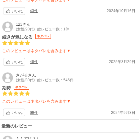
43件
2024年10月16日
いいね
123
さん
(女性/20代)
総レビュー数：1件
続きが気になる
ネタバレ
このレビューはネタバレを含みます▼
48件
2025年3月29日
いいね
さがる
さん
(女性/30代)
総レビュー数：546件
期待
ネタバレ
このレビューはネタバレを含みます▼
69件
2024年9月3日
いいね
最新のレビュー
ももすけ
さん