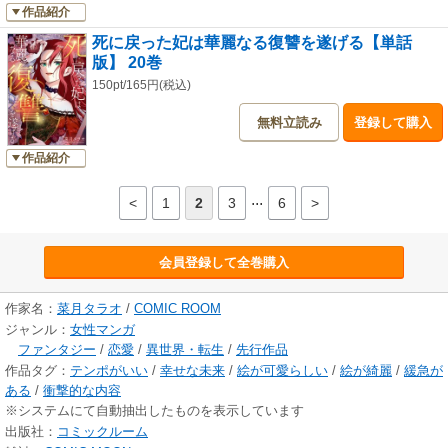
作品紹介
死に戻った妃は華麗なる復讐を遂げる【単話
版】 20巻
150pt/165円(税込)
無料立読み
登録して購入
作品紹介
...
<
1
2
3
6
>
会員登録して全巻購入
作家名：
菜月タラオ
/
COMIC ROOM
ジャンル：
女性マンガ
ファンタジー
/
恋愛
/
異世界・転生
/
先行作品
作品タグ：
テンポがいい
/
幸せな未来
/
絵が可愛らしい
/
絵が綺麗
/
緩急が
ある
/
衝撃的な内容
※システムにて自動抽出したものを表示しています
出版社：
コミックルーム