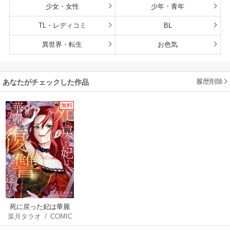
少女・女性
少年・青年
TL・レディコミ
BL
異世界・転生
お色気
履歴削除
あなたがチェックした作品
無料
死に戻った妃は華麗
菜月タラオ
/
COMIC
なる復讐を遂げる
ROOM
【単話版】