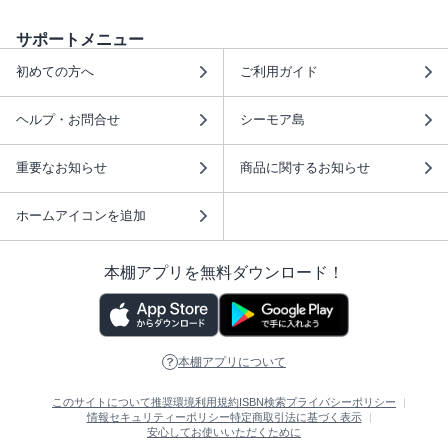
サポートメニュー
初めての方へ
ご利用ガイド
ヘルプ・お問合せ
シーモア島
重要なお知らせ
商品に関するお知らせ
ホームアイコンを追加
本棚アプリを無料ダウンロード！
本棚アプリについて
このサイトについて
推奨環境
利用規約
ISBN検索
プライバシーポリシー
情報セキュリティーポリシー
特定商取引法に基づく表示
安心してお使いいただくために