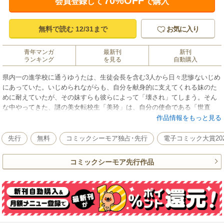
70%OFF
会員登録して
で購入
無料で読む 12/31まで
お気に入り
青年マンガ
最新刊
新刊
ランキング
を見る
自動購入
県内一の進学校に通うゆうたは、生徒会長を含む3人から日々悲惨ないじめ
にあっていた。いじめられながらも、自分を献身的に支えてくれる妹のた
めに耐えていたが、その妹すらも彼らによって「壊され」てしまう。そん
な中やってきた、謎の美女転校生「美玲」は、自分の使命である「世直
し」を開始するというが――？
作品情報をもっと見る
先行
無料
コミックシーモア独占･先行
電子コミック大賞202
コミックシーモア先行作品