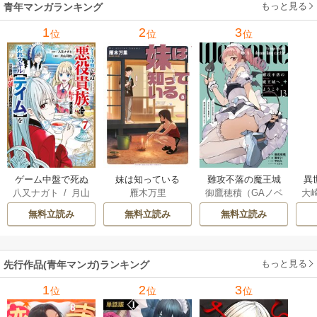
もっと見る
青年マンガランキング
れ
メ
1
2
3
位
位
位
ぁ
ゲーム中盤で死ぬ
妹は知っている
難攻不落の魔王城
異
八又ナガト
/
月山
雁木万里
御鷹穂積（GAノベ
大
悪役貴族に転生し
へようこそ～デバ
は
可也
ル／SBクリエイテ
Ａ
たので、外れスキ
フは不要と勇者パ
出
無料立読み
無料立読み
無料立読み
ィブ刊）
/
蚕堂j1
ル【テイム】を駆
ーティーを追い出
で
/
弓取葵
/
平石
使して最強を目指
された黒魔導士、
サ
六
/
ユウヒ
してみた
魔王軍の最高幹部
もっと見る
先行作品(青年マンガ)ランキング
に迎えられる～
1
2
3
位
位
位