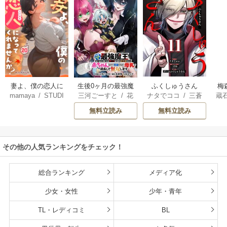
妻よ、僕の恋人に
生後0ヶ月の最強魔
ふくしゅうさん
梅
mamaya
/
STUDI
三河ごーすと
/
花
ナタでココ
/
三蒼
蔵
なってくれません
王 食べるだけ強
O ZOON
房雪
/
マップ
核
/
チームふくし
カ
か？
くなるチート能力
無料立読み
無料立読み
ゅうさん
持ち転生者だけど
赤ちゃんなので英
雄たちの母乳で成
その他の人気ランキングをチェック！
長して無双します
総合ランキング
メディア化
少女・女性
少年・青年
TL・レディコミ
BL