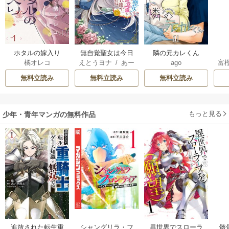
ホタルの嫁入り
無自覚聖女は今日
隣の元カレくん
橘オレコ
えとうヨナ
/
あー
ago
富
も無意識に力を垂
もんど
/
あんべよ
れ流す ～公爵家
無料立読み
無料立読み
無料立読み
しろう
の落ちこぼれ令
嬢、嫁ぎ先で幸せ
を掴み取る～
もっと見る
少年・青年マンガの無料作品
追放された転生重
シャングリラ・フ
異世界でスローラ
骸