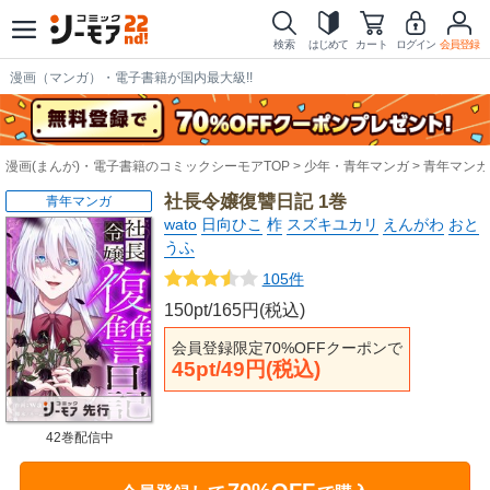
検索
はじめて
カート
ログイン
会員登録
漫画（マンガ）・電子書籍が国内最大級!!
漫画(まんが)・電子書籍のコミックシーモアTOP
少年・青年マンガ
青年マンガ
社長令嬢復讐日記 1巻
青年マンガ
wato
日向ひこ
柞
スズキユカリ
えんがわ
おと
うふ
105件
150pt/165円(税込)
会員登録限定70%OFFクーポンで
45pt/49円(税込)
42巻配信中