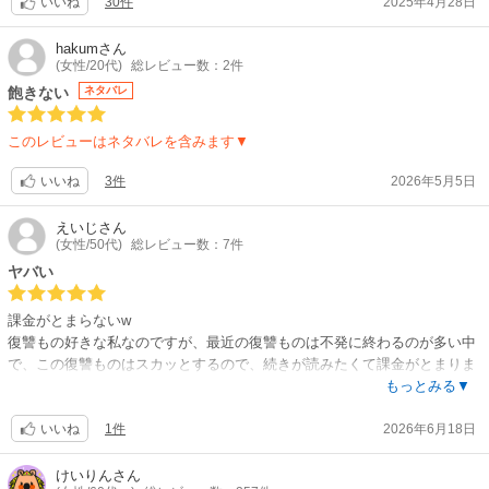
30件
2025年4月28日
いいね
hakum
さん
(女性/20代)
総レビュー数：2件
飽きない
ネタバレ
このレビューはネタバレを含みます▼
3件
2026年5月5日
いいね
えいじ
さん
(女性/50代)
総レビュー数：7件
ヤバい
課金がとまらないw
復讐もの好きな私なのですが、最近の復讐ものは不発に終わるのが多い中
で、この復讐ものはスカッとするので、続きが読みたくて課金がとまりま
せんw
もっとみる▼
ここまで気持ちのいい復讐は読んでて本当にスカッとするから読み終えた
1件
2026年6月18日
後にモヤモヤも残りません。
いいね
でも復讐もの好きな人でも不発な結末で満足してる人にとったら、エグい
かな？と思います！
けいりん
さん