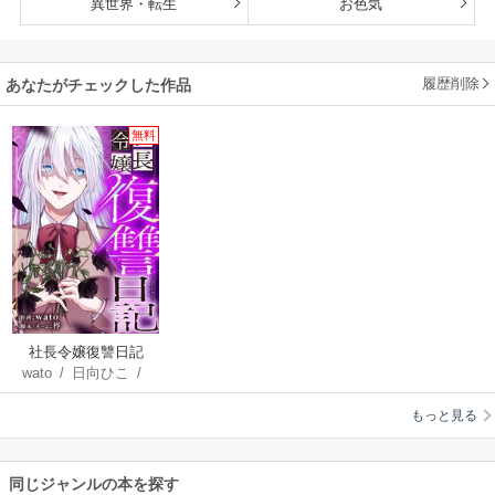
異世界・転生
お色気
履歴削除
あなたがチェックした作品
無料
社長令嬢復讐日記
wato
/
日向ひこ
/
柞
/
スズキユカリ
/
もっと見る
えんがわ
/
おとうふ
同じジャンルの本を探す