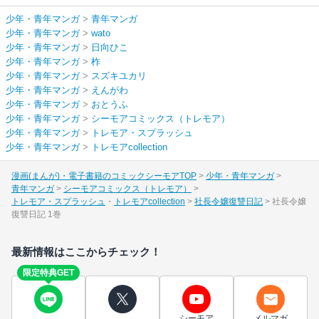
少年・青年マンガ
>
青年マンガ
少年・青年マンガ
>
wato
少年・青年マンガ
>
日向ひこ
少年・青年マンガ
>
柞
少年・青年マンガ
>
スズキユカリ
少年・青年マンガ
>
えんがわ
少年・青年マンガ
>
おとうふ
少年・青年マンガ
>
シーモアコミックス（トレモア）
少年・青年マンガ
>
トレモア・スプラッシュ
少年・青年マンガ
>
トレモアcollection
漫画(まんが)・電子書籍のコミックシーモアTOP
少年・青年マンガ
青年マンガ
シーモアコミックス（トレモア）
トレモア・スプラッシュ
トレモアcollection
社長令嬢復讐日記
社長令嬢
復讐日記 1巻
最新情報はここからチェック！
限定特典GET
シーモア
メルマガ