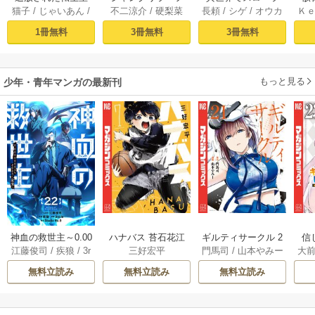
猫子
/
じゃいあん
/
不二涼介
/
硬梨菜
長頼
/
シゲ
/
オウカ
Ｋ
騎士はゲーム知識
ロンティア（１）
イフを（願望） 1
異
武六甲理衣
で無双する（１）
～クソゲーハン
1冊無料
3冊無料
3冊無料
ター、神ゲーに挑
まんとす～
もっと見る
少年・青年マンガの最新刊
神血の救世主～0.00
ハナバス 苔石花江
ギルティサークル 2
信
江藤俊司
/
疾狼
/
3r
三好宏平
門馬司
/
山本やみー
大
000001％を引き当
のバスケ論 7巻
1巻
に
d Ie
/
Studio No.9
て最強へ～【電子
で
無料立読み
無料立読み
無料立読み
書籍特典付】 22巻
ギ
ャ
の