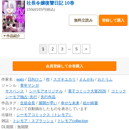
社長令嬢復讐日記 10巻
150pt/165円(税込)
無料立読み
登録して購入
作品紹介
...
1
2
3
5
>
会員登録して全巻購入
作家名：
wato
/
日向ひこ
/
柞
/
スズキユカリ
/
えんがわ
/
おとうふ
ジャンル：
青年マンガ
サスペンス
/
シーモアオリジナル
/
電子コミック大賞2026
/
コミック
シーモア独占･先行
/
先行作品
作品タグ：
生徒会長
/
展開が早い
/
幸せな未来
/
絵が綺麗
※システムにて自動抽出したものを表示しています
出版社：
シーモアコミックス（トレモア）
雑誌：
トレモア・スプラッシュ
/
トレモアcollection
DL期限：無期限