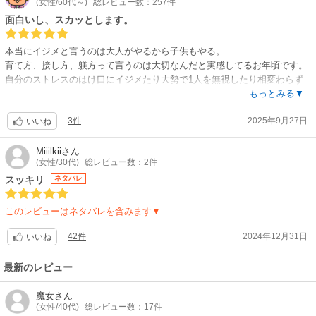
(女性/60代～)
総レビュー数：257件
でも本当に面白いです！
スカッとする復讐漫画を求めている人達には絶対にお奨めです！
面白いし、スカッとします。
本当にイジメと言うのは大人がやるから子供もやる。
育て方、接し方、躾方って言うのは大切なんだと実感してるお年頃です。
自分のストレスのはけ口にイジメたり大勢で1人を無視したり相変わらず
な世の中ではありますが、このような助っ人が成敗してくれたら嬉しいな
もっとみる▼
と思います。
3件
2025年9月27日
自分がやったことは必ず返ってくるというのをわからせたいので、自分を
いいね
省みる漫画だと思います。
Miiilkii
さん
(女性/30代)
総レビュー数：2件
スッキリ
ネタバレ
このレビューはネタバレを含みます▼
42件
2024年12月31日
いいね
最新のレビュー
魔女
さん
(女性/40代)
総レビュー数：17件