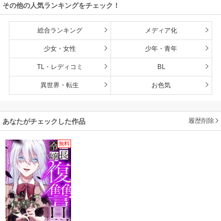
その他の人気ランキングをチェック！
長して無双します
総合ランキング
メディア化
少女・女性
少年・青年
TL・レディコミ
BL
異世界・転生
お色気
履歴削除
あなたがチェックした作品
無料