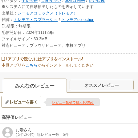
作品タグ：
生徒会長
/
展開が早い
/
幸せな未来
/
絵が綺麗
※システムにて自動抽出したものを表示しています
出版社：
シーモアコミックス（トレモア）
雑誌：
トレモア・スプラッシュ
/
トレモアcollection
DL期限：無期限
配信開始日：2024年11月29日
ファイルサイズ：39.3MB
対応ビューア：ブラウザビューア、本棚アプリ
｢アプリで読む｣にはアプリをインストール!
本棚アプリを
こちら
からインストールしてください
オススメレビュー
みんなのレビュー
レビューを書く
レビュー投稿で最大1000pt!
高評価レビュー
お湯
さん
(女性/20代)
総レビュー数：5件