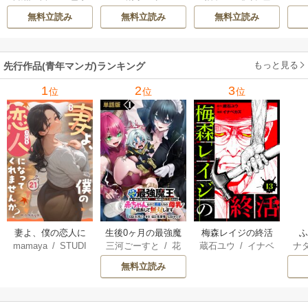
太郎
/
Parum
衣
/
じゃいあん
たい ～どぶと空
で無双する
無料立読み
無料立読み
無料立読み
と氷の姫君～
もっと見る
先行作品(青年マンガ)ランキング
1
2
3
位
位
位
妻よ、僕の恋人に
生後0ヶ月の最強魔
梅森レイジの終活
mamaya
/
STUDI
三河ごーすと
/
花
蔵石ユウ
/
イナベ
ナ
なってくれません
王 食べるだけ強
O ZOON
房雪
/
マップ
カズ
/
STUDIO ZO
核
か？
くなるチート能力
無料立読み
ON
持ち転生者だけど
赤ちゃんなので英
雄たちの母乳で成