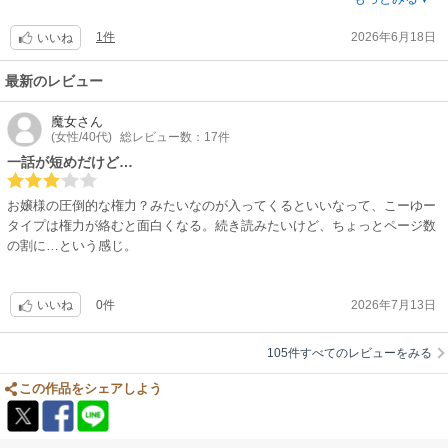
ここまで気持ちのいい復讐は読んでて本当にスカッとするから読み終えた
1件
2026年6月18日
後にモヤモヤも残りません。
いいね
でも復讐もの好きな人でも不発な結末で満足してる人にとったら、エグい
かな？と思います！
最新のレビュー
でも本当に面白いです！
スカッとする復讐漫画を求めている人達には絶対にお奨めです！
魔女
さん
(女性/40代)
総レビュー数：17件
一話が短めだけど…
お嬢様の圧倒的な権力？みたいなのが入ってくるといいなって、こーゆー
タイプは権力が絡むと面白くなる。続き読みたいけど、ちょっとページ数
の割に…という感じ。
0件
2026年7月13日
いいね
105件すべてのレビューをみる
この作品をシェアしよう