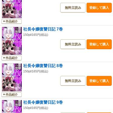
無料立読み
登録して購入
作品紹介
社長令嬢復讐日記 7巻
150pt/165円(税込)
無料立読み
登録して購入
作品紹介
社長令嬢復讐日記 8巻
150pt/165円(税込)
無料立読み
登録して購入
作品紹介
社長令嬢復讐日記 9巻
150pt/165円(税込)