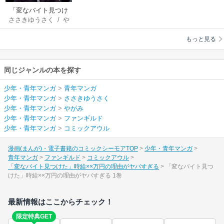
「変なバイト見つけ
ささきゆうさく
/
や
た」時給××万円の理
がみ
由がヤバすぎる
もっと見る
同じジャンルの本を探す
少年・青年マンガ
>
青年マンガ
少年・青年マンガ
>
ささきゆうさく
少年・青年マンガ
>
やがみ
少年・青年マンガ
>
ファンギルド
少年・青年マンガ
>
コミックアウル
漫画(まんが)・電子書籍のコミックシーモアTOP
少年・青年マンガ
青年マンガ
ファンギルド
コミックアウル
「変なバイト見つけた」時給××万円の理由がヤバすぎる
「変なバイト見つ
けた」時給××万円の理由がヤバすぎる 1巻
最新情報はここからチェック！
限定特典GET