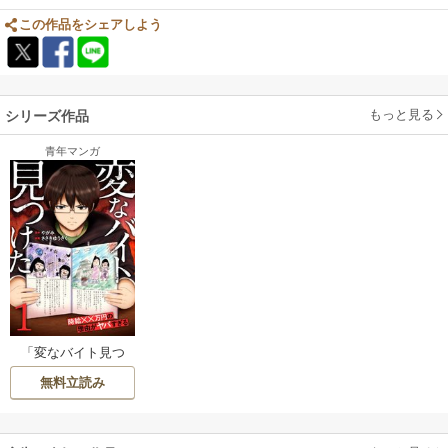
この作品をシェアしよう
もっと見る
シリーズ作品
青年マンガ
「変なバイト見つ
けた」時給××万円
無料立読み
の理由がヤバすぎ
る【電子単行本
版】