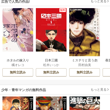
もっと見る
広告で人気の作品!
無料
ホタルの嫁入り
日本三國
ミステリと言う勿
夜
橘オレコ
松木いっか
田村由美
れ
は
無料立読み
無料立読み
無料立読み
もっと見る
少年・青年マンガの無料作品