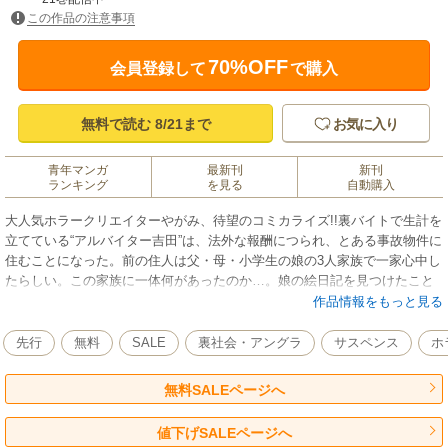
この作品の注意事項
70%OFF
会員登録して
で購入
無料で読む 8/21まで
お気に入り
青年マンガ
最新刊
新刊
ランキング
を見る
自動購入
大人気ホラークリエイターやがみ、待望のコミカライズ!!裏バイトで生計を
立てている“アルバイター吉田”は、法外な報酬につられ、とある事故物件に
住むことになった。前の住人は父・母・小学生の娘の3人家族で一家心中し
たらしい。この家族に一体何があったのか…。娘の絵日記を見つけたこと
をきっかけに、隠された事実が浮かび上がってきて…。ネット掲示板のス
作品情報をもっと見る
レによって紡がれる異色の本格ミステリー!! あなたはこの謎が解けます
か？
先行
無料
SALE
裏社会・アングラ
サスペンス
ホ
無料SALEページへ
値下げSALEページへ