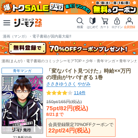
検索
はじめて
カート
ログイン
会員登録
漫画（マンガ）・電子書籍が国内最大級!!
漫画(まんが)・電子書籍のコミックシーモアTOP
少年・青年マンガ
青年マンガ
「変なバイト見つけた」時給××万円
青年マンガ
の理由がヤバすぎる 1巻
ささきゆうさく
やがみ
114件
150pt/165円(税込)
75pt/82円(税込)
8/21まで
会員登録限定70%OFFクーポンで
22pt/24円(税込)
21巻配信中