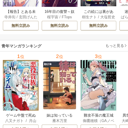
【報告】とある未
16年目の復讐～奴
この絵には裏があ
迷
寺井衒
/
玄田げんた
桜宇宙
/
FTops
樹生ナト
/
大塩哲史
ぱ
解決事件について 1
らを地獄に送るま
る 6巻
1巻
で 22巻
無料立読み
無料立読み
無料立読み
もっと見る
青年マンガランキング
1
2
3
位
位
位
ゲーム中盤で死ぬ
妹は知っている
難攻不落の魔王城
異
八又ナガト
/
月山
雁木万里
御鷹穂積（GAノベ
大
悪役貴族に転生し
へようこそ～デバ
は
可也
ル／SBクリエイテ
Ａ
たので、外れスキ
フは不要と勇者パ
出