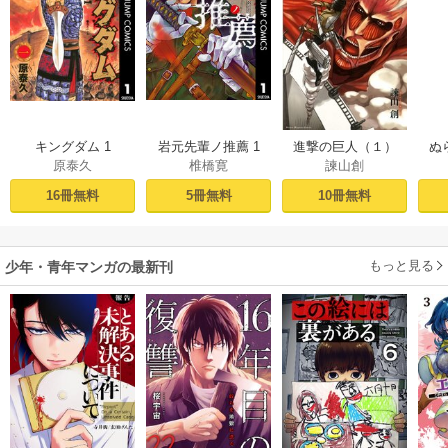
キングダム 1
岩元先輩ノ推薦 1
進撃の巨人（１）
ぬ
原泰久
椎橋寛
諫山創
16冊無料
5冊無料
10冊無料
もっと見る
少年・青年マンガの最新刊