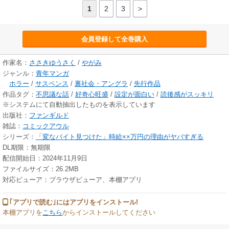
1
2
3
>
会員登録して全巻購入
作家名：
ささきゆうさく
/
やがみ
ジャンル：
青年マンガ
ホラー
/
サスペンス
/
裏社会・アングラ
/
先行作品
作品タグ：
不思議な話
/
好奇心旺盛
/
設定が面白い
/
読後感がスッキリ
※システムにて自動抽出したものを表示しています
出版社：
ファンギルド
雑誌：
コミックアウル
シリーズ：
「変なバイト見つけた」時給××万円の理由がヤバすぎる
DL期限：無期限
配信開始日：2024年11月9日
ファイルサイズ：26.2MB
対応ビューア：ブラウザビューア、本棚アプリ
｢アプリで読む｣にはアプリをインストール!
本棚アプリを
こちら
からインストールしてください