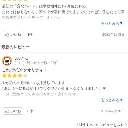
最初の「変なバイト」は事故物件に1ヶ月住むもの。
お化けは信じないし、家の中が事件後そのままでなければ、住むだけで高
額報酬羨ましいと思ってしまったが。
人によってはいくら積まれても絶対ヤダだろうな。
もっとみる▼
1件
2025年1月3日
次は指定された建物の写真を撮ってくる。
いいね
それだけ？最近話題になった闇のバイトみたいだな・・・
解決編早く読みたい
最新のレビュー
385
さん
(－/－)
総レビュー数：12件
これぞV◯Pクオリティ！
やがみんの動画いつも拝見しています！
｢あいつらに相談や！｣でワクワクが止まらなくなりました。笑
一緒に謎解きしてみるのもすごく楽しいです。
ただちょっと人体バランスに難あり……そこに目を瞑ればめちゃくちゃ面
もっとみる▼
白いです！
0件
2026年7月26日
いいね
114件すべてのレビューをみる