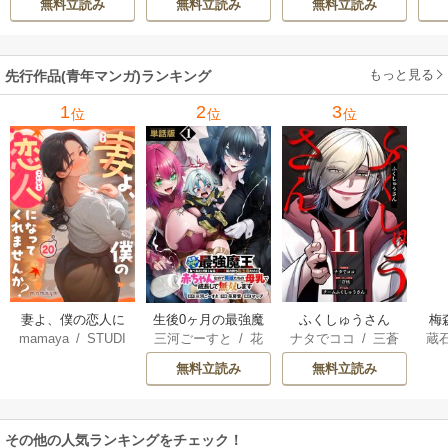
無料立読み
無料立読み
無料立読み
ィブ刊）
/
蚕堂j1
ル【テイム】を駆
ーティーを追い出
で
/
弓取葵
/
平石
使して最強を目指
された黒魔導士、
サ
六
/
ユウヒ
してみた
魔王軍の最高幹部
もっと見る
先行作品(青年マンガ)ランキング
に迎えられる～
1
2
3
位
位
位
妻よ、僕の恋人に
生後0ヶ月の最強魔
ふくしゅうさん
梅
mamaya
/
STUDI
三河ごーすと
/
花
ナタでココ
/
三蒼
蔵
なってくれません
王 食べるだけ強
O ZOON
房雪
/
マップ
核
/
チームふくし
カ
か？
くなるチート能力
無料立読み
無料立読み
ゅうさん
持ち転生者だけど
赤ちゃんなので英
雄たちの母乳で成
その他の人気ランキングをチェック！
長して無双します