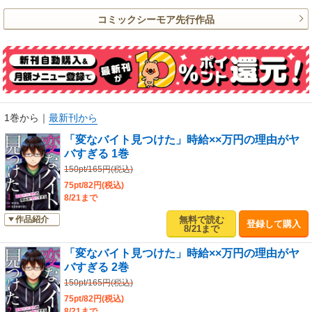
コミックシーモア先行作品
1巻から
｜
最新刊から
「変なバイト見つけた」時給××万円の理由がヤ
バすぎる 1巻
150pt/165円(税込)
75pt/82円(税込)
8/21まで
無料で読む
作品紹介
登録して購入
8/21まで
「変なバイト見つけた」時給××万円の理由がヤ
バすぎる 2巻
150pt/165円(税込)
75pt/82円(税込)
8/21まで