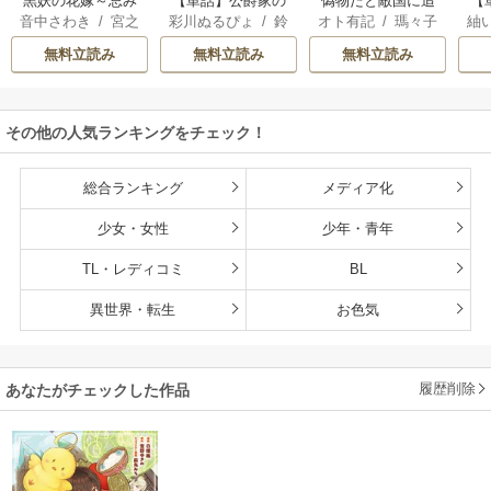
黒妖の花嫁～忌み
【単話】公爵家の
偽物だと敵国に追
【
音中さわき
/
宮之
彩川ぬるぴょ
/
鈴
オト有記
/
瑪々子
紬
嫌われた私が冷酷
長女でした
放されましたが、
ら
みやこ
音さや
/
たむ
大尉に愛されるま
どうやら本物の聖
し
無料立読み
無料立読み
無料立読み
で～
女は私のようで
す。
その他の人気ランキングをチェック！
総合ランキング
メディア化
少女・女性
少年・青年
TL・レディコミ
BL
異世界・転生
お色気
履歴削除
あなたがチェックした作品