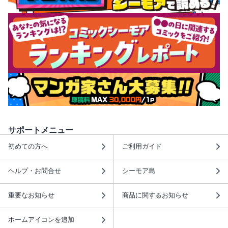
サポートメニュー
初めての方へ
ご利用ガイド
ヘルプ・お問合せ
シーモア島
重要なお知らせ
商品に関するお知らせ
ホームアイコンを追加