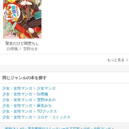
聖女だけど闇堕ちし
白樫楓
/
雪野ゆき
たらひよこになりま
の
/
麻先みち
した！@COMIC
もっと見る
同じジャンルの本を探す
少女・女性マンガ
>
少女マンガ
少女・女性マンガ
>
白樫楓
少女・女性マンガ
>
雪野ゆきの
少女・女性マンガ
>
麻先みち
少女・女性マンガ
>
TOブックス
少女・女性マンガ
>
コロナ・コミックス
漫画(まんが)・電子書籍のコミックシーモアTOP
少女・女性マンガ