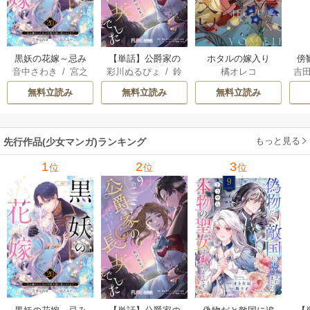
黒妖の花嫁～忌み
【単話】公爵家の
ホタルの嫁入り
傍
音中さわき
/
宮之
彩川ぬるぴょ
/
鈴
橘オレコ
吉
嫌われた私が冷酷
長女でした
みやこ
音さや
/
たむ
大尉に愛されるま
無料立読み
無料立読み
無料立読み
で～
もっと見る
先行作品(少女マンガ)ランキング
1
2
3
位
位
位