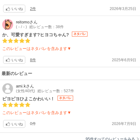
く、潜在的なトラウマはありそうなものの (どのように回収していくのか
2件
2026年3月25日
な～)、前向きな性格なのか 魔王との関係が良いのか S級魔法ぶっ放し
いいね
たりの好奇心旺盛なヒヨコが堪りません。魔界の各登場人物(人外含む)と
のやり取りも和みます。厨房に設置された専用卵パックとか小ネタがカワ
reitomo
さん
(－/－)
総レビュー数：38件
イイ。・・果たして将来人の姿を取り戻した時の 魔界騎士団員の反応や
いかに。
か、可愛すぎます?ヒヨコちゃん?
ネタバレ
このレビューはネタバレを含みます▼
8件
2025年6月9日
いいね
最新のレビュー
ami.k
さん
(女性/40代)
総レビュー数：527件
ピヨピヨひよこかわいい！
ネタバレ
このレビューはネタバレを含みます▼
0件
2026年7月9日
いいね
95件すべてのレビューをみる